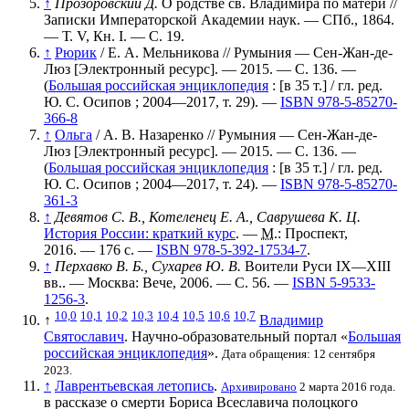
↑
Прозоровский Д.
О родстве св. Владимира по матери //
Записки Императорской Академии наук. — СПб., 1864.
— Т. V, Кн. I. — С. 19.
↑
Рюрик
/ Е. А. Мельникова // Румыния — Сен-Жан-де-
Люз [Электронный ресурс]. — 2015. — С. 136. —
(
Большая российская энциклопедия
: [в 35 т.] / гл. ред.
Ю. С. Осипов ; 2004—2017, т. 29). —
ISBN 978-5-85270-
366-8
↑
Ольга
/ А. В. Назаренко // Румыния — Сен-Жан-де-
Люз [Электронный ресурс]. — 2015. — С. 136. —
(
Большая российская энциклопедия
: [в 35 т.] / гл. ред.
Ю. С. Осипов ; 2004—2017, т. 24). —
ISBN 978-5-85270-
361-3
↑
Девятов С. В., Котеленец Е. А., Саврушева К. Ц.
История России: краткий курс
. —
М.
: Проспект,
2016. — 176 с. —
ISBN 978-5-392-17534-7
.
↑
Перхавко В. Б., Сухарев Ю. В.
Воители Руси IX—XIII
вв.. — Москва: Вече, 2006. — С. 56. —
ISBN 5-9533-
1256-3
.
10,0
10,1
10,2
10,3
10,4
10,5
10,6
10,7
↑
Владимир
Святославич
. Научно-образовательный портал «
Большая
российская энциклопедия
».
Дата обращения: 12 сентября
2023.
↑
Лаврентьевская летопись
.
Архивировано
2 марта 2016 года.
в рассказе о смерти Бориса Всеславича полоцкого