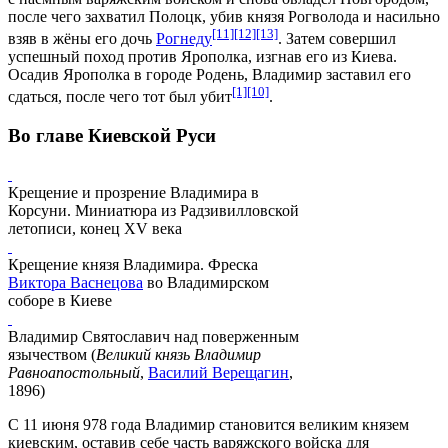
после чего захватил
Полоцк
, убив князя
Рогволода
и насильно
[11]
[12]
[13]
взяв в жёны его дочь
Рогнеду
. Затем совершил
успешный поход против Ярополка, изгнав его из Киева.
Осадив Ярополка в городе
Родень
, Владимир заставил его
[1]
[10]
сдаться, после чего тот был убит
.
Во главе Киевской Руси
Крещение и прозрение Владимира в
Корсуни. Миниатюра из
Радзивилловской
летописи
, конец XV века
Крещение князя Владимира. Фреска
Виктора Васнецова
во
Владимирском
соборе в Киеве
Владимир Святославич над поверженным
язычеством
(
Великий князь Владимир
Равноапостольный
,
Василий Верещагин
,
1896)
С 11 июня 978 года Владимир становится
великим князем
киевским
, оставив себе часть варяжского войска для