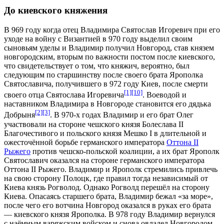
До киевского княжения
В 969 году когда отец Владимира
Святослав Игоревич
при его
уходе на
войну с Византией в 970 году
выделил своим
сыновьям уделы и Владимир получил
Новгород
, став
князем
новгородским
, вторым по важности постом после киевского,
что свидетельствует о том, что княжич, вероятно, был
следующим по старшинству после своего брата
Ярополка
Святославича
, получившего в 972 году Киев, после смерти
[1]
[10]
своего отца Святослава Игоревича
. Воеводой и
наставником Владимира в Новгороде становится его дядька
[2]
[3]
Добрыня
. В 970-х годах Владимир и его брат
Олег
участвовали на стороне чешского князя
Болеслава II
Благочестивого
и польского князя
Мешко I
в длительной и
ожесточённой борьбе германского императора
Оттона II
Рыжего
против чешско-польской коалиции, а их брат Ярополк
Святославич оказался на стороне германского императора
Оттона II Рыжего. Владимир и Ярополк стремились привлечь
на свою сторону
Полоцк
, где правил тогда независимый от
Киева князь
Рогволод
. Однако Рогволд перешёл на сторону
Киева. Опасаясь старшего брата, Владимир бежал «за море»,
после чего его вотчина Новгород оказался в руках его брата
— киевского князя Ярополка. В 978 году Владимир вернулся
с наёмным варяжским войском и снова овладел Новгородом,