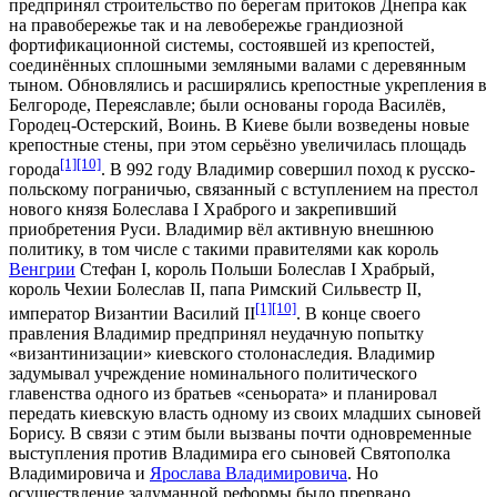
предпринял строительство по берегам притоков Днепра как
на
правобережье
так и на
левобережье
грандиозной
фортификационной системы, состоявшей из крепостей,
соединённых сплошными земляными валами с деревянным
тыном. Обновлялись и расширялись крепостные укрепления в
Белгороде, Переяславле; были основаны города
Василёв
,
Городец-Остерский
,
Воинь
. В Киеве были возведены новые
крепостные стены, при этом серьёзно увеличилась площадь
[1]
[10]
города
. В 992 году Владимир совершил поход к русско-
польскому пограничью, связанный с вступлением на престол
нового князя
Болеслава I Храброго
и закрепивший
приобретения Руси. Владимир вёл активную внешнюю
политику, в том числе с такими правителями как король
Венгрии
Стефан I
, король
Польши
Болеслав I Храбрый
,
король
Чехии
Болеслав II
, папа Римский
Сильвестр II
,
[1]
[10]
император
Византии
Василий II
. В конце своего
правления Владимир предпринял неудачную попытку
«византинизации» киевского столонаследия. Владимир
задумывал учреждение номинального политического
главенства одного из братьев «сеньората» и планировал
передать киевскую власть одному из своих младших сыновей
Борису
. В связи с этим были вызваны почти одновременные
выступления против Владимира его сыновей
Святополка
Владимировича
и
Ярослава Владимировича
. Но
осуществление задуманной реформы было прервано