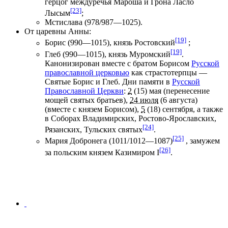
герцог междуречья
Мароша
и
Грона
Ласло
[23]
Лысым
;
Мстислава
(978/987—1025).
От
царевны Анны
:
[19]
Борис
(990—1015), князь Ростовский
;
[19]
Глеб
(990—1015), князь Муромский
.
Канонизирован
вместе с братом
Борисом
Русской
православной церковью
как
страстотерпцы
—
Святые Борис и Глеб
. Дни памяти в
Русской
Православной Церкви
:
2
(15) мая
(перенесение
мощей святых братьев),
24 июля
(
6 августа
)
(вместе с князем Борисом),
5
(18) сентября
, а также
в Соборах
Владимирских
,
Ростово-Ярославских
,
[24]
Рязанских
,
Тульских
святых
.
[25]
Мария Добронега
(1011/1012—1087)
, замужем
[26]
за польским князем
Казимиром I
.