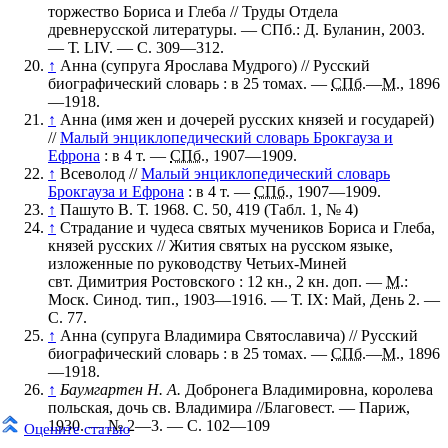
торжество Бориса и Глеба // Труды Отдела
древнерусской литературы. — СПб.: Д. Буланин, 2003.
— Т. LIV. — С. 309—312.
↑
Анна (супруга Ярослава Мудрого)
//
Русский
биографический словарь
: в 25 томах. —
СПб.
—
М.
, 1896
—1918.
↑
Анна (имя жен и дочерей русских князей и государей)
//
Малый энциклопедический словарь Брокгауза и
Ефрона
: в 4 т. —
СПб.
, 1907—1909.
↑
Всеволод
//
Малый энциклопедический словарь
Брокгауза и Ефрона
: в 4 т. —
СПб.
, 1907—1909.
↑
Пашуто В. Т. 1968. С. 50, 419 (Табл. 1, № 4)
↑
Страдание и чудеса святых мучеников Бориса и Глеба,
князей русских
// Жития святых на русском языке,
изложенные по руководству Четьих-Миней
свт.
Димитрия Ростовского
: 12 кн., 2 кн. доп. —
М.
:
Моск. Синод. тип., 1903—1916. — Т. IX: Май, День 2. —
С. 77.
↑
Анна (супруга Владимира Святославича)
//
Русский
биографический словарь
: в 25 томах. —
СПб.
—
М.
, 1896
—1918.
↑
Баумгартен H. A.
Добронега Владимировна, королева
польская, дочь св. Владимира //Благовест. — Париж,
1930. — № 2—3. — С. 102—109
Оцените статью