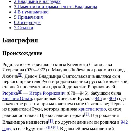
2
Владимир в наградах
3
Памятники и храмы в честь Владимира
4
В нумизматике
5
Примечания
6
Литература
7
Ссылки
Биография
Происхождение
Родился в семье
великого князя Киевского
Святослава
Игоревича
(920—972) и
Малуши Любечанки
родом из города
[5]
Любеча
. Дедом Владимира Святославовича являлся сын
первого правителя
Руси
и родоначальника
русской
княжеской
,
ставшей впоследствии
царской
, династии
Рюриковичей
[6]
Рюрика
—
Игорь Рюрикович
(878—945), бабушкой была
княгиня Ольга
, правившая
Киевской Русью
с
945
до
960
года
в качестве
регента
при малолетнем сыне
Святославе
; Первая
из правителей Руси, которая приняла
христианство
,
святая
[7]
равноапостольная
Православной церкви
. Год рождения
[1]
Владимира неизвестен
, по другим данным он родился в
942
[2]
[3]
[8]
году
в селе Будутине
. В дальнейшем малолетний