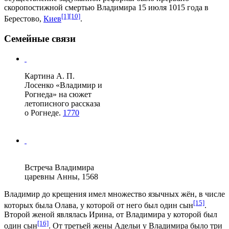
скоропостижной смертью Владимира 15 июля 1015 года в
[1]
[10]
Берестово
,
Киев
.
Семейные связи
Картина
А. П.
Лосенко
«
Владимир и
Рогнеда
» на сюжет
летописного рассказа
о Рогнеде.
1770
Встреча Владимира
царевны Анны, 1568
Владимир до крещения имел множество язычных жён, в числе
[15]
которых была Олава, у которой от него был один сын
.
Второй женой являлась Ирина, от Владимира у которой был
[16]
один сын
. От третьей жены Адельи у Владимира было три