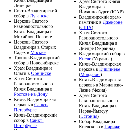
Князя Владимира
в
Храм Святого Князя
Липецке
Владимира
в
Свято-Владимирский
Йоханнесбурге
(
ЮАР
)
собор
в
Луганске
Владимирский храм-
Церковь Святого
памятник
в
Джексоне
Равноапостольного
(
США
)
Князя Владимира
в
Храм Святого
Михайлов Погосте
Равноапостольного
Церковь Святого
Князя Владимира
в
Владимира в Старых
Днепре
(
Украина
)
Садех
в
Москве
Владимирский собор
в
Троице-Владимирский
Киеве
(
Украина
)
собор
в
Новосибирске
Князь-Владимирская
Храм Владимира и
церковь
в
Кишинёве
Ольги
в
Обнинске
(
Молдавия
)
Храм Святого
Князь-Владимирская
Равноапостольного
церковь
в
Марианске-
Князя Владимира
в
Лазне
(
Чехия
)
Ростове-на-Дону
Храм Святого
Князь-Владимирская
Равноапостольного
церковь
в
Санкт-
Князя Владимира
в
Петербурге
Нарва-Йыэсуу
Князь-Владимирский
(
Эстония
)
собор
в
Санкт-
Собор Владимира
Петербурге
Киевского
в
Париже