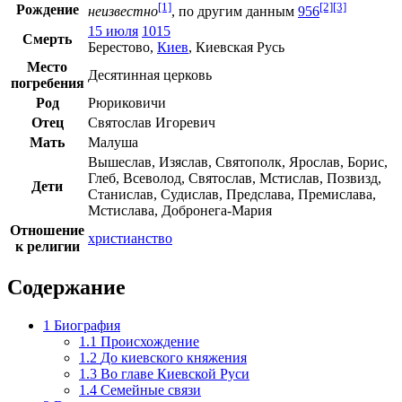
[1]
[2]
[3]
Рождение
неизвестно
, по другим данным
956
15 июля
1015
Смерть
Берестово
,
Киев
,
Киевская Русь
Место
Десятинная церковь
погребения
Род
Рюриковичи
Отец
Святослав Игоревич
Мать
Малуша
Вышеслав
,
Изяслав
,
Святополк
,
Ярослав
,
Борис
,
Глеб
,
Всеволод
,
Святослав
,
Мстислав
,
Позвизд
,
Дети
Станислав
,
Судислав
,
Предслава
,
Премислава
,
Мстислава
,
Добронега-Мария
Отношение
христианство
к религии
Содержание
1
Биография
1.1
Происхождение
1.2
До киевского княжения
1.3
Во главе Киевской Руси
1.4
Семейные связи