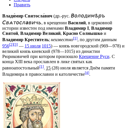
Править
Володимѣръ
Влади́мир Святосла́вич
(
др.-рус.
Свѧтославичь
, в крещении
Василий
, в церковной
истории известен под именами
Владимир I
,
Владимир
Святой
,
Владимир Великий
,
Красно Солнышко
и
[1]
Владимир Креститель
;
неизвестно
, по другим данным
[2]
[3]
956
—
15 июля
1015
) —
князь новгородский
(969—978) и
великий князь киевский
(978—1015) из династии
Рюриковичей
при котором произошло
Крещение Руси
. С
конца
XIII века
прославлен
в лике святых как
[1]
равноапостольный
.
15
(28) июля
является Днём памяти
[4]
Владимира в
православии
и
католичестве
.