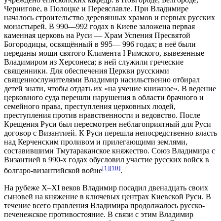
Чернигове, в Полоцке и Переяславле. При Владимире
началось строительство деревянных храмов и первых русских
монастырей. В 990—992 годах в Киеве заложена первая
каменная церковь на Руси —
Храм Успения Пресвятой
Богородицы
, освящённый в 995— 996 годах; в неё были
переданы мощи
святого Климента I Римского
, вывезенные
Владимиром из Херсонеса; в ней служили греческие
священники. Для обеспечения Церкви русскими
священнослужителями Владимир насильственно отбирал
детей знати, чтобы отдать их «на учение книжное». В ведение
церковного суда перешли нарушения в области брачного и
семейного права, преступления церковных людей,
преступления против нравственности и ведовство. После
Крещения Руси был пересмотрен неблагоприятный для Руси
договор с Византией
. К Руси перешла непосредственно власть
над
Керченским проливом
и прилегающими землями,
составившими
Тмутараканское княжество
. Союз Владимира с
Византией в 990-х годах обусловил участие русских войск в
[1]
[10]
болгаро-византийской войне
.
На рубеже X–XI веков Владимир посадил двенадцать своих
сыновей на княжение в ключевых центрах Киевской Руси. В
течение всего правления Владимира продолжалось
русско-
печенежское противостояние
. В связи с этим Владимир