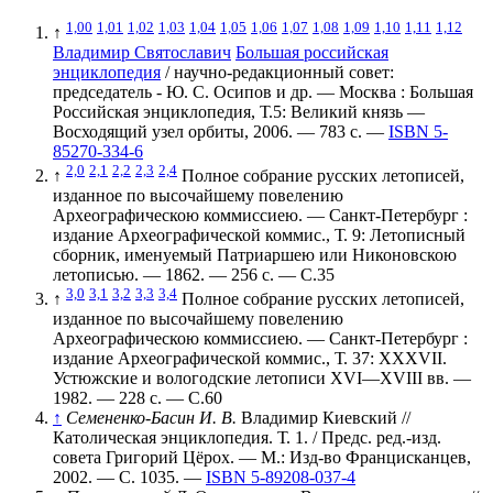
1,00
1,01
1,02
1,03
1,04
1,05
1,06
1,07
1,08
1,09
1,10
1,11
1,12
↑
Владимир Святославич
Большая российская
энциклопедия
/ научно-редакционный совет:
председатель - Ю. С. Осипов и др. — Москва : Большая
Российская энциклопедия, Т.5: Великий князь —
Восходящий узел орбиты, 2006. — 783 с. —
ISBN 5-
85270-334-6
2,0
2,1
2,2
2,3
2,4
↑
Полное собрание русских летописей
,
изданное по высочайшему повелению
Археографическою коммиссиею. — Санкт-Петербург :
издание Археографической коммис., Т. 9: Летописный
сборник, именуемый Патриаршею или Никоновскою
летописью. — 1862. — 256 с. — С.35
3,0
3,1
3,2
3,3
3,4
↑
Полное собрание русских летописей
,
изданное по высочайшему повелению
Археографическою коммиссиею. — Санкт-Петербург :
издание Археографической коммис., Т. 37: XXXVII.
Устюжские и вологодские летописи XVI—XVIII вв. —
1982. — 228 с. — С.60
↑
Семененко-Басин И. В.
Владимир Киевский //
Католическая энциклопедия
. Т. 1. / Предс. ред.-изд.
совета
Григорий Цёрох
. — М.: Изд-во
Францисканцев
,
2002. — С. 1035. —
ISBN 5-89208-037-4