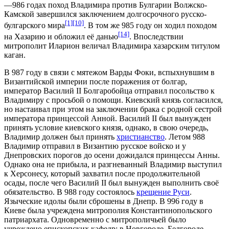
—986 годах
поход
Владимира против
Булгарии Волжско-
Камской
завершился заключением долгосрочного русско-
[1]
[10]
булгарского мира
. В том же 985 году он ходил
походом
[14]
на
Хазарию
и обложил её данью
. Впоследствии
митрополит
Иларион
величал Владимира
хазарским
титулом
каган
.
В 987 году в связи с мятежом
Варды Фоки
, вспыхнувшим в
Византийской империи
после поражения от болгар,
император
Василий II Болгаробойца
отправил посольство к
Владимиру с просьбой о помощи. Киевский князь согласился,
но настаивал при этом на заключении брака с родной сестрой
императора принцессой
Анной
. Василий II был вынужден
принять условие киевского князя, однако, в свою очередь,
Владимир должен был принять
христианство
. Летом 988
Владимир отправил в Византию русское войско и у
Днепровских порогов
до осени дожидался принцессы Анны.
Однако она не прибыла, и разгневанный Владимир выступил
к
Херсонесу
, который захватил после продолжительной
осады, после чего Василий II был вынужден выполнить своё
обязательство. В 988 году состоялось
крещение Руси
.
Языческие идолы были сброшены в
Днепр
. В 996 году в
Киеве была учреждена
митрополия
Константинопольского
патриархата
. Одновременно с митрополичьей было
учреждено
епископских кафедр
: в Новгороде, Белгороде,