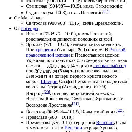
Мстислав
(990/1010—1036), князь Черниговский;
Станислав
(984/987—1015), князь Смоленский;
[17]
Судислав
(ум. 1063), князь Псковский
.
От
Мальфрды
:
Святослав
(980/988—1015), князь Древлянский.
От
Рогенды
:
Изяслав
(978/979—1001), князь Полоцкий,
родоначальник династии
полоцких князей
;
Ярослав
(978—1054), великий князь киевский.
При
крещении
был наречён
Георгием
. В
Русской
православной церкви
и
Православной церкви
Украины
почитается как
благоверный
князь; день
памяти —
20 февраля
(
4 марта
) в
високосный год
или
20 февраля
(
5 марта
) в невисокосные годы.
Был женат на дочери первого христианского
короля
Швеции
Олафа Шётконунга
и
ободритской
королевы
Эстрид
(Астрид,
швед.
Estrid
)
[20]
Ингриде
, отец великих князей киевских
Изяслава Ярославича
,
Святослава Ярославича
и
[21]
Всеволода Ярославича
.
[22]
Всеволод
(983/984—1013), Волынский князь
;
Предслава
(983—1018);
Премислава
(ум. 1015),
герцогиня
Венгрии
; была
замужем за князем
Венгрии
из
рода Арпадов
,