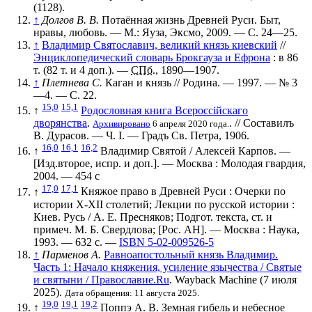
(1128).
↑
Долгов В. В.
Потаённая жизнь Древней Руси. Быт,
нравы, любовь. — М.: Яуза, Эксмо, 2009. — С. 24—25.
↑
Владимир Святославич, великий князь киевский
//
Энциклопедический словарь Брокгауза и Ефрона
: в 86
т. (82 т. и 4 доп.). —
СПб.
, 1890—1907.
↑
Плетнева С.
Каган и князь // Родина. — 1997. — № 3
—4. — С. 22.
15,0
15,1
↑
Родословная книга Всероссійскаго
дворянства
.
. // Составилъ
Архивировано
6 апреля 2020 года.
В. Дурасов. — Ч. I. — Градъ Св. Петра, 1906.
16,0
16,1
16,2
↑
Владимир Святой / Алексей Карпов. —
[Изд.второе, испр. и доп.]. — Москва : Молодая гвардия,
2004. — 454 с
17,0
17,1
↑
Княжое право в Древней Руси : Очерки по
истории X-XII столетий; Лекции по русской истории :
Киев. Русь / А. Е. Пресняков; Подгот. текста, ст. и
примеч. М. Б. Свердлова; [Рос. АН]. — Москва : Наука,
1993. — 632 с. —
ISBN 5-02-009526-5
↑
Парменов А.
Равноапостольный князь Владимир.
Часть 1: Начало княжения, усиление язычества / Святые
и святыни / Православие.Ru
. Wayback Machine (7 июля
2025).
Дата обращения: 11 августа 2025.
19,0
19,1
19,2
↑
Поппэ А. В. Земная гибель и небесное