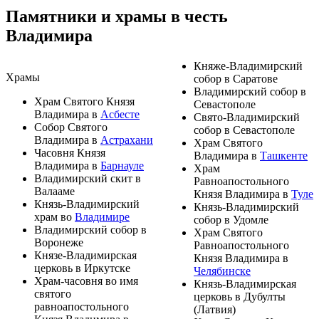
Памятники и храмы в честь
Владимира
Княже-Владимирский
Храмы
собор
в
Саратове
Владимирский собор
в
Храм Святого Князя
Севастополе
Владимира
в
Асбесте
Свято-Владимирский
Собор Святого
собор
в
Севастополе
Владимира
в
Астрахани
Храм Святого
Часовня Князя
Владимира
в
Ташкенте
Владимира
в
Барнауле
Храм
Владимирский скит
в
Равноапостольного
Валааме
Князя Владимира
в
Туле
Князь-Владимирский
Князь-Владимирский
храм
во
Владимире
собор
в
Удомле
Владимирский собор
в
Храм Святого
Воронеже
Равноапостольного
Князе-Владимирская
Князя Владимира
в
церковь
в
Иркутске
Челябинске
Храм-часовня во имя
Князь-Владимирская
святого
церковь
в
Дубулты
равноапостольного
(
Латвия
)