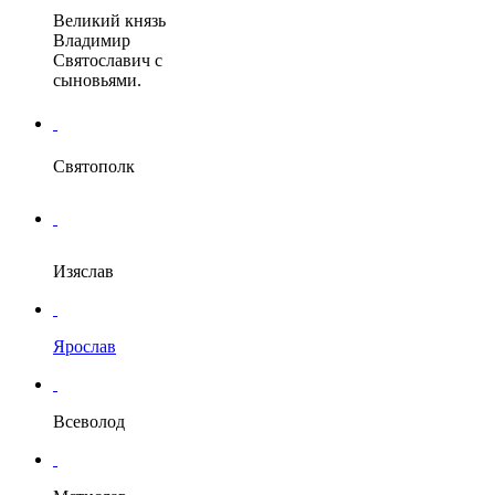
Великий князь
Владимир
Святославич с
сыновьями.
Святополк
Изяслав
Ярослав
Всеволод