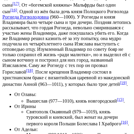
[17]
сына
. От «богемской княжны»
Мальфрды
был один
[16]
сын
. Одной из жён была дочь князя Полоцкого
Рогволода
Рогнеда Рогволодовна
(960—1000). У Рогнеды и князя
Владимира было четыре сына и три дочери. Поздняя летопись
рассказывает, что гордая Рогнеда, невольно смирившаяся с
участью жены Владимира, даже покушалась убить его. Когда
же Владимир решил казнить её за эту попытку, она мудро
подучила их четырёхлетнего сына Изяслава выступить с
отповедью отцу. Изумленный Владимир по совету бояр не
только сохранил ей жизнь «ради малютки», но и выделил ей с
сыном вотчину и построил для них город, названный
Изяславлем. Саму же Рогнеду с тех пор он прозвал
[18]
Гориславой
. После крещения Владимир состоял в
христианском браке с византийская царевной из
македонской
[19]
династии
Анной
(963—1011), у которых было трое детей
.
От Олавы:
[15]
Вышеслав
(977—1010), князь
новгородский
.
От Ирины
Святополк Окаянный
(979—1019), князь
туровский
и
киевский
, был женат на дочери
[16]
первого короля Польши
Болеслава I Храброго
.
От Адельи: