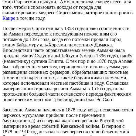
эмир Сиргитмиш выкупил Амман целиком, скорее всего, для
того, чтобы использовать доходы от города для
финансирования медресе Сиргитмиша, которое он построил в
Каире
в том же году.
После смерти Сиргитмиша в 1358 году право собственности
на Амман переходило к последующим поколениям его
потомков до 1395 года, когда его потомки продали город
эмиру Байдамуру аль-Хорезми, наместнику
Дамаска
.
Впоследствии часть обрабатываемых земель Аммана была
продана эмиру Судуну аш-Шейхуни (умер в 1396 году), наибу
(наместнику)
султана Египта
. С тех пор и до 1878 года Амман
был заброшенным местом, периодически используемым для
размещения сезонных фермеров, обрабатывавших пахотные
земли в его окрестностях, а также бедуинскими племенами,
которые использовали местные пастбища и воду. Османская
империя аннексировала регион Аммана в 1516 году, но на
протяжении большей части османского периода фактическим
политическим центром Трансиордании был
Эс-Салт
.
Заселение Аммана началось в 1878 году, когда несколько сотен
черкесов
-мусульман прибыли после переселения
(
мухаджирства
) из северокавказского региона
Российской
империи
во время событий
Кавказской войны
. В период с
1878 по 1910 год десятки тысяч черкесов стали беженцами в