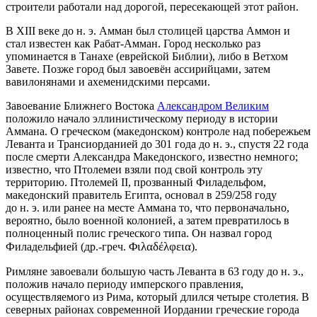
строители работали над дорогой, пересекающей этот район.
В XIII веке до н. э. Амман был столицей
царства Аммон
и
стал известен как Рабат-Амман. Город несколько раз
упоминается в
Танахе
(еврейской Библии), либо в
Ветхом
Завете
. Позже город был завоевён ассирийцами, затем
вавилонянами и ахеменидскими персами.
Завоевание Ближнего Востока
Александром Великим
положило начало эллинистическому периоду в истории
Аммана. О греческом (македонском) контроле над побережьем
Леванта и Трансиорданией до 301 года до н. э., спустя 22 года
после смерти Александра Македонского, известно немного;
известно, что Птолемеи взяли под свой контроль эту
территорию.
Птолемей II
, прозванный Филадельфом,
македонский правитель Египта, основал в 259/258 году
до н. э. или ранее на месте Аммана то, что первоначально,
вероятно, было военной колонией, а затем превратилось в
полноценный полис греческого типа. Он назвал город
Φιλαδέλφεια
Филадельфией (
др.-греч.
).
Римляне завоевали большую часть Леванта в 63 году до н. э.,
положив начало периоду имперского правления,
осуществляемого из Рима, который длился четыре столетия. В
северных районах современной Иордании греческие города