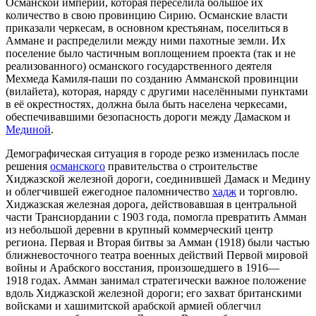
Османской империи, которая переселила большое их
количество в свою провинцию Сирию. Османские власти
приказали черкесам, в основном крестьянам, поселиться в
Аммане и распределили между ними пахотные земли. Их
поселение было частичным воплощением проекта (так и не
реализованного) османского государственного деятеля
Мехмеда Камиля-паши
по созданию Амманской провинции
(вилайета), которая, наряду с другими населёнными пунктами
в её окрестностях, должна была быть населена черкесами,
обеспечивавшими безопасность дороги между Дамаском и
Мединой
.
Демографическая ситуация в городе резко изменилась после
решения
османского
правительства о строительстве
Хиджазской железной дороги
, соединившей Дамаск и Медину
и облегчившей ежегодное паломничество
хадж
и торговлю.
Хиджазская железная дорога, действовавшая в центральной
части Трансиордании с 1903 года, помогла превратить Амман
из небольшой деревни в крупный коммерческий центр
региона. Первая и Вторая битвы за Амман (1918) были частью
ближневосточного театра военных действий
Первой мировой
войны
и
Арабского восстания
, произошедшего в 1916—
1918 годах. Амман занимал стратегически важное положение
вдоль Хиджазской железной дороги; его захват британскими
войсками и хашимитской арабской армией облегчил