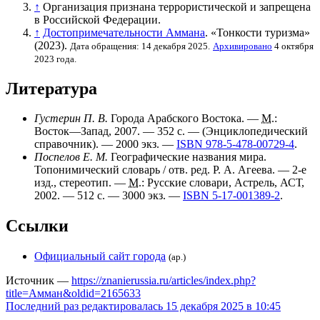
↑
Организация признана террористической и запрещена
в Российской Федерации.
↑
Достопримечательности Аммана
. «
Тонкости туризма
»
(2023).
Дата обращения: 14 декабря 2025.
Архивировано
4 октября
2023 года.
Литература
Густерин П. В.
Города Арабского Востока. —
М.
:
Восток—Запад, 2007. — 352 с. — (Энциклопедический
справочник). —
2000 экз.
—
ISBN 978-5-478-00729-4
.
Поспелов Е. М.
Географические названия мира.
Топонимический словарь
/ отв. ред. Р. А. Агеева. — 2-е
изд., стереотип. —
М.
: Русские словари, Астрель, АСТ,
2002. — 512 с. —
3000 экз.
—
ISBN 5-17-001389-2
.
Ссылки
Официальный сайт города
(ар.)
Источник —
https://znanierussia.ru/articles/index.php?
title=Амман&oldid=2165633
Последний раз редактировалась 15 декабря 2025 в 10:45