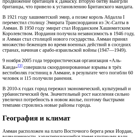
продвижение британцев к Дамаску. Вторую битву выигрли
британцы, что привело к установлению Британского
мандата
.
В 1921 году хашимитский эмир, а позже король
Абдалла I
переместил столицу Эмирата Трансиордания из Эс-Салты в
Амман. В 1950 году эмират стал Иорданским Хашимитским
Королевством. Иордания получила независимость в 1946 году,
и Амман стал столицей нового государства. Амман принял
множество беженцев во время военных действий в соседних
странах, начиная с
арабо-израильской войны (1947—1949)
.
9 ноября 2005 года террористическая организация «Аль-
[3]
Каида»
совершила
скоординированные взрывы
в трёх
вестибюлях гостиниц в Аммане, в результате чего погибли 60
человек и 115 получили ранения.
В 2010-х годах город пережил экономический, культурный и
урбанистический бум. Значительный рост населения сильно
увеличил потребность в новом жилье, поэтому быстрыми
темпами строились новые районы города.
География и климат
Амман расположен на плато Восточного берега реки
Иордан
,
возвышенности, характеризующейся тремя крупными
вади
,