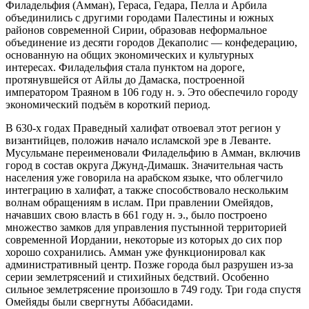
Филадельфия (Амман), Гераса, Гедара, Пелла и Арбила
объединились с другими городами Палестины и южных
районов современной Сирии, образовав неформальное
объединение из десяти городов
Декаполис
— конфедерацию,
основанную на общих экономических и культурных
интересах. Филадельфия стала пунктом на дороге,
протянувшейся от Айлы до Дамаска, построенной
императором Траяном в 106 году н. э. Это обеспечило городу
экономический подъём в короткий период.
В 630-х годах
Праведный халифат
отвоевал этот регион у
византийцев, положив начало исламской эре в Леванте.
Мусульмане переименовали Филадельфию в Амман, включив
город в состав округа Джунд-Димашк. Значительная часть
населения уже говорила на арабском языке, что облегчило
интеграцию в халифат, а также способствовало нескольким
волнам обращениям в ислам. При правлении
Омейядов
,
начавших свою власть в 661 году н. э., было построено
множество замков для управления пустынной территорией
современной Иордании, некоторые из которых до сих пор
хорошо сохранились. Амман уже функционировал как
административный центр. Позже города был разрушен из-за
серии землетрясений и стихийных бедствий. Особенно
сильное землетрясение произошло в 749 году. Три года спустя
Омейяды были свергнуты
Аббасидами
.