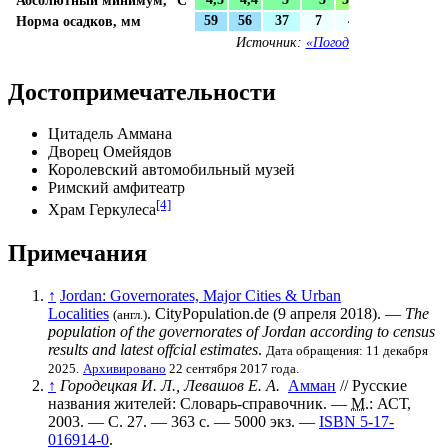
Норма осадков,
мм
59
56
37
7
4
0
0
Источник:
«Погода и Климат»
Достопримечательности
Цитадель Аммана
Дворец Омейядов
Королевский автомобильный музей
Римский амфитеатр
[4]
Храм Геркулеса
Примечания
↑
Jordan: Governorates, Major Cities & Urban
Localities
. CityPopulation.de (9 апреля 2018). —
The
(англ.)
population of the governorates of Jordan according to census
results and latest offcial estimates
.
Дата обращения: 11 декабря
2025.
Архивировано
22 сентября 2017 года.
↑
Городецкая И. Л., Левашов Е. А.
Амман
// Русские
названия жителей: Словарь-справочник. —
М.
:
АСТ
,
2003. — С. 27. — 363 с. —
5000 экз.
—
ISBN 5-17-
016914-0
.