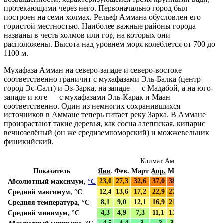
протекающими через него. Первоначально город был
построен на семи холмах. Рельеф Аммана обусловлен его
гористой местностью. Наиболее важные районы города
названы в честь холмов или гор, на которых они
расположены. Высота над уровнем моря колеблется от 700 до
1100 м.
Мухафаза
Амман
на северо-западе и северо-востоке
соответственно граничит с мухафазами
Эль-Балка
(центр —
город Эс-Салт) и
Эз-Зарка
, на западе — с
Мадабой
, а на юго-
западе и юге — с мухафазами
Эль-Карак
и
Маан
соответственно. Один из немногих сохранившихся
источников в Аммане теперь питает реку Зарка. В Аммане
произрастают такие деревья, как
сосна алеппская
,
кипарис
вечнозелёный
(он же средиземноморский) и
можжевельник
финикийский
.
Климат Аммана
Показатель
Янв.
Фев.
Март
Апр.
Май
Июнь
Июль
Абсолютный максимум,
°C
23,0
27,3
32,6
37,0
38,7
40,6
43,4
Средний максимум, °C
12,4
13,6
17,2
22,9
27,5
30,6
32,0
Средняя температура, °C
8,1
9,0
12,1
16,9
21,1
24,3
26,0
Средний минимум, °C
4,3
4,9
7,3
11,1
15,1
18,2
20,3
Абсолютный минимум, °C
−4,5
−4,4
−3
−3
3,9
8,9
11,0