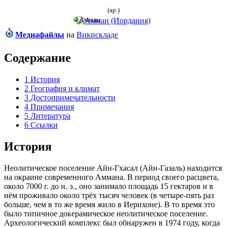
(ар.)
Амман
Медиафайлы
на
Викискладе
Содержание
1
История
2
География и климат
3
Достопримечательности
4
Примечания
5
Литература
6
Ссылки
История
Неолитическое поселение
Айн-Гхасал
(Айн-Газаль) находится
на окраине современного Аммана. В период своего расцвета,
около 7000 г. до н. э., оно занимало площадь 15 гектаров и в
нём проживало около трёх тысяч человек (в четыре-пять раз
больше, чем в то же время жило в
Иерихоне
). В то время это
было типичное
докерамическое
неолитическое
поселение.
Археологический комплекс был обнаружен в 1974 году, когда