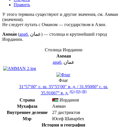
Править
У этого термина существуют и другие значения, см.
Амман
(значения)
.
Не следует путать с
Оманом
— государством в Азии.
عمان
Амма́н
(
араб.
‎) —
столица
и крупнейший город
Иордании
.
Столица
Иордании
Амман
عمان
араб.
Флаг
31°57′00″ с. ш.
35°55′00″ в. д.
/
31.95000° с. ш.
(G)
(O)
(Я)
35.91667° в. д.
Страна
Иордания
Мухафаза
Амман
Внутреннее деление
27 дистриктов
Мэр
Юсеф Шаварбех
История и география