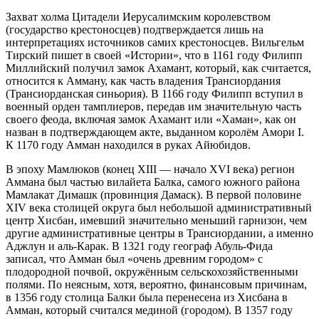
Захват холма Цитадели
Иерусалимским королевством
(
государство крестоносцев
) подтверждается лишь на
интерпретациях источников самих крестоносцев. Вильгельм
Тирский пишет в своей «Истории», что в 1161 году Филипп
Миллийский получил замок Ахамант, который, как считается,
относится к Амману, как часть владения
Трансиордания
(Трансиорданская синьория). В 1166 году Филипп вступил в
военный орден
тамплиеров
, передав им значительную часть
своего феода, включая замок Ахамант или «Хаман», как он
назван в подтверждающем акте, выданном королём
Амори I
.
К 1170 году Амман находился в руках
Айюбидов
.
В эпоху
Мамлюков
(конец XIII — начало XVI века) регион
Аммана был частью вилайета Балка, самого южного района
Мамлакат Димашк (провинция Дамаск). В первой половине
XIV века столицей округа был небольшой административный
центр Хисбан, имевший значительно меньший гарнизон, чем
другие административные центры в Трансиордании, а именно
Аджлун и аль-Карак. В 1321 году географ Абуль-Фида
записал, что Амман был «очень древним городом» с
плодородной почвой, окружённым сельскохозяйственными
полями. По неясным, хотя, вероятно, финансовым причинам,
в 1356 году столица Балки была перенесена из Хисбана в
Амман, который считался мединой (городом). В 1357 году