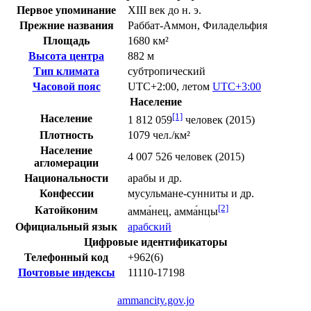
Первое упоминание
XIII век до н. э.
Прежние названия
Раббат-Аммон, Филадельфия
Площадь
1680 км²
Высота центра
882 м
Тип климата
субтропический
Часовой пояс
UTC+2:00
,
летом
UTC+3:00
Население
[1]
Население
1 812 059
человек (2015)
Плотность
1079 чел./км²
Население
4 007 526 человек (
2015
)
агломерации
Национальности
арабы
и др.
Конфессии
мусульмане
-
сунниты
и др.
[2]
Катойконим
амма́нец, амма́нцы
Официальный язык
арабский
Цифровые идентификаторы
Телефонный код
+962(6)
Почтовые индексы
11110-17198
ammancity.gov.jo