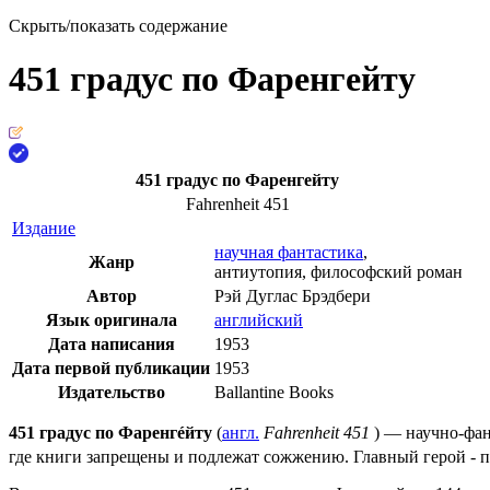
Скрыть/показать содержание
451 градус по Фаренгейту
451 градус по Фаренгейту
Fahrenheit 451
Издание
научная фантастика
,
Жанр
антиутопия
,
философский роман
Автор
Рэй Дуглас Брэдбери
Язык оригинала
английский
Дата написания
1953
Дата первой публикации
1953
Издательство
Ballantine Books
451 градус по Фаренгéйту
(
англ.
Fahrenheit 451
) — научно-фа
где книги запрещены и подлежат сожжению. Главный герой - 