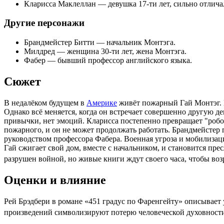
Кларисса Маклеллан
— девушка 17-ти лет, сильно отлича
Другие персонажи
Брандмейстер Битти — начальник Монтэга.
Милдред — женщина 30-ти лет, жена Монтэга.
Фабер — бывший профессор английского языка.
Сюжет
В недалёком будущем в
Америке
живёт пожарный Гай Монтэг. 
Однако всё меняется, когда он встречает совершенно другую д
привычки, нет эмоций. Кларисса постепенно превращает "робот
пожарного, и он не может продолжать работать. Брандмейстер 
руководством профессора Фабера. Военная угроза и
мобилизац
Гай сжигает свой дом, вместе с начальником, и становится пр
разрушен войной, но живые книги ждут своего часа, чтобы воз
Оценки и влияние
Рей Брэдбери
в романе «451 градус по Фаренгейту» описывает
произведений символизируют потерю человеческой духовности