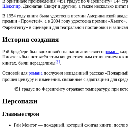
В оригинале произведения «451 градус по Фаренгейту» 144 ст
Шекспир
,
Джонатан Свифт
и другие), а также несколько цитат
В
1954 году
книга была удостоена премии Американской акаде
премии «Прометей», а в
2004 году
удостоена премии «Хьюго».
Фаренгейту» в сценарий для театральной постановки и запис
История создания
Рэй Брэдбери
был вдохновлён на написание своего
романа
кадр
Писатель был потрясён этим кощунственным отношением к книг
[3]
книгах, были неразделимы
.
Основой для
романа
послужил неизданный рассказ «Пожарный»
прошёл цензуру и изменения, связанные с адаптацией для сре
451 градус по Фаренгейту отражает температуру, при кот
Персонажи
Главные герои
Гай Монтэг
— пожарный, который сжигал книги; после зн