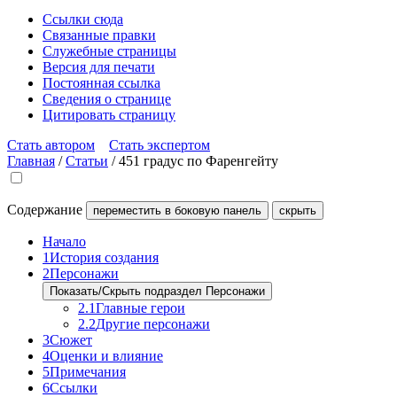
Ссылки сюда
Связанные правки
Служебные страницы
Версия для печати
Постоянная ссылка
Сведения о странице
Цитировать страницу
Стать автором
Стать экспертом
Главная
/
Статьи
/
451 градус по Фаренгейту
Содержание
переместить в боковую панель
скрыть
Начало
1
История создания
2
Персонажи
Показать/Скрыть подраздел Персонажи
2.1
Главные герои
2.2
Другие персонажи
3
Сюжет
4
Оценки и влияние
5
Примечания
6
Ссылки