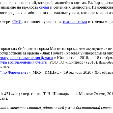
 прошлых поколений, который заключён в книгах. Выбирая развл
 внимание на важность
семьи
и семейных ценностей. Игнорирован
ность родных и забота о них — важные уроки, которые можно из
м через
СМИ
, излишнего увлечения
технологиями
и замены мора
городских библиотек города Магнитогорска.
Дата обращения: 26 ию
осударственная ордена «Знак Почёта» краевая универсальная биб
ература воспламенения бумаги
// Юнпресс. — 2018. — 18 ноября.
тура воспламенения бумаги
. РОО ТО «Юнпресс» (2018).
Дата обра
я 2024.
° по Фаренгейту»
. МКУ «ИМЦРО» (19 октября 2020).
Дата обраще
eit 451
/ пер. с англ. Т. Н. Шинкарь. — г. Москва: Эксмо, 2
(англ.)
сайт.
орит о
качестве статьи
, однако в ней уже в достаточной степ