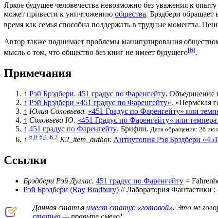
Яркое будущее человечества невозможно без уважения к опыту
может привести к уничтожению
общества
. Брэдбери обращает
время как семья способна поддержать в трудные моменты. Цен
Автор также поднимает проблемы манипулирования общество
[6]
мысль о том, что общество без книг не имеет будущего
.
Примечания
↑
Рэй Брэдбери. 451 градус по Фаренгейту
. Объединение 
↑
Рэй Брэдбери «451 градус по Фаренгейту»
. «Пермская г
↑
Юлия Соловьева.
«451 Градус по Фаренгейту» или темп
↑
Соловьева Ю.
«451 Градус по Фаренгейту» или темпера
↑
451 градус по Фаренгейту
. Брифли.
Дата обращения: 26 июл
6,0
6,1
6,2
↑
K2_item_author.
Антиутопия Рэя Брэдбери «451
Ссылки
Брэдбери Рэй Дуглас.
451 градус по Фаренгейту
= Fahrenh
Рэй Брэдбери (Ray Bradbury)
// Лаборатория Фантастики : 
Данная статья
имеет статус «готовой»
. Это не гов
статью
— правьте смело!