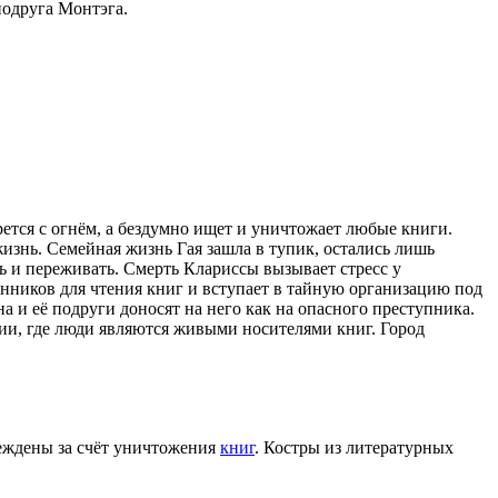
подруга Монтэга.
орется с огнём, а бездумно ищет и уничтожает любые книги.
изнь. Семейная жизнь Гая зашла в тупик, остались лишь
ь и переживать. Смерть Клариссы вызывает стресс у
енников для чтения книг и вступает в тайную организацию под
а и её подруги доносят на него как на опасного преступника.
ции, где люди являются живыми носителями книг. Город
еждены за счёт уничтожения
книг
. Костры из литературных