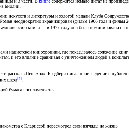
раницы и 3 части. В
книге
содержится немало цитат из произведе
 из
Библии
.
мии искусств и литературы и золотой медали Клуба Содружест
 Роман неоднократно экранизирован (фильм
1966 года
и фильм
2
ал аудиоверсию книги — в
1977 году
она была номинирована на 
ами нацистской
кинохроники
, где показывалось сожжение книг
ам, и это влияние сравнивал с уничтожением людей в концлагер
 и рассказ «Пешеход». Брэдбери писал произведение в публич
[4]
дних школ
.
орой бумага воспламеняется.
акомства с Клариссой пересмотрел свои взгляды на жизнь.