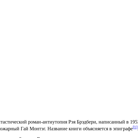
нтастический роман-антиутопия
Рэя Брэдбери
, написанный в
195
[1]
пожарный Гай Монтэг. Название книги объясняется в
эпиграфе