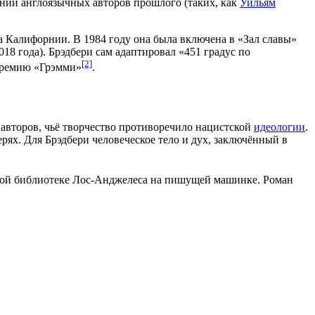
ний англоязычных авторов прошлого (таких, как
Уильям
ва Калифорнии. В
1984 году
она была включена в «Зал славы»
018 года
). Брэдбери сам адаптировал «451 градус по
[2]
премию «
Грэмми
»
.
 авторов, чьё творчество противоречило нацистской
идеологии
.
ях. Для Брэдбери человеческое тело и дух, заключённый в
ной библиотеке
Лос-Анджелеса
на пишущей машинке. Роман