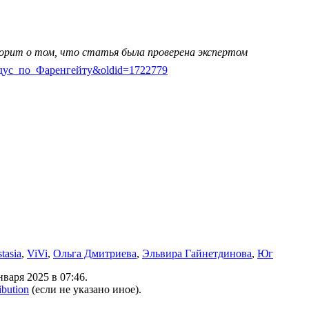
ворит о том, что статья была проверена экспертом
1_градус_по_Фаренгейту&oldid=1722779
tasia
,
ViVi
,
Ольга Дмитриева
,
Эльвира Гайнетдинова
,
Юг
варя 2025 в 07:46.
ibution
(если не указано иное).