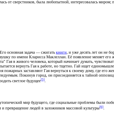
лась от сверстников, была любопытной, интересовалась миром; 
Его основная задача — сжигать
книги
, и уже десять лет он не б
евушку по имени Кларисса Маклеллан. Её появление меняет его ж
а" Гая в живого человека, который начинает думать, чувствоват
пытается вернуть Гая к работе, но тщетно. Гай ищет единомышл
ия
пожарных заставляют Гая вернуться к своему дому, где его жен
еследуемым. Покинув город, он присоединяется к тайной оппози
[5]
родить светлое будущее
.
утопический
мир будущего, где социальные проблемы были поб
[6]
 и превращение людей в заложников массовой культуры
.