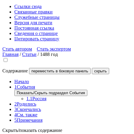
Ссылки сюда
Связанные правки
Служебные страницы
Версия для печати
Постоянная ссылка
Сведения о странице
Цитировать страницу
Стать автором
Стать экспертом
Главная
/
Статьи
/
1488 год
Содержание
переместить в боковую панель
скрыть
Начало
1
События
Показать/Скрыть подраздел События
1.1
Россия
2
Родились
3
Скончались
4
См. также
5
Примечания
Скрыть/показать содержание