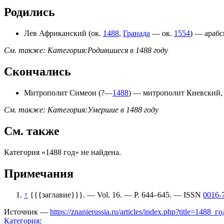
Родились
Лев Африканский
(ок.
1488
,
Гранада
— ок.
1554
) —
араб
См. также:
Категория:Родившиеся в 1488 году
Скончались
Митрополит Симеон
(?—
1488
) —
митрополит Киевский, 
См. также:
Категория:Умершие в 1488 году
См. также
Категория «1488 год» не найдена.
Примечания
↑
{{{заглавие}}}. — Vol. 16. — P. 644–645. —
ISSN
0016-
Источник —
https://znanierussia.ru/articles/index.php?title=1488
Категория
: