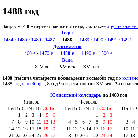
1488 год
Запрос «1488» перенаправляется сюда; см. также
другие значен
Годы
1484
·
1485
·
1486
·
1487
—
1488
—
1489
·
1490
·
1491
·
1492
Десятилетия
1460-е
·
1470-е
—
1480-е
—
1490-е
·
1500-е
Века
XIV век
—
XV век
—
XVI век
1488 (ты́сяча четы́реста во́семьдесят восьмо́й) год
по
юлианс
1488 год
нашей эры
, 8 год 9-го десятилетия
XV века
2-го тысяч
Юлианский календарь
на 1488 год
Январь
Февраль
Пн
Вт
Ср
Чт
Пт
Сб
Вс
Пн
Вт
Ср
Чт
Пт
Сб
Вс
Пн
Вт
1
2
3
4
5
6
1
2
3
7
8
9
10
11
12
13
4
5
6
7
8
9
10
3
4
14
15
16
17
18
19
20
11
12
13
14
15
16
17
10
11
21
22
23
24
25
26
27
18
19
20
21
22
23
24
17
18