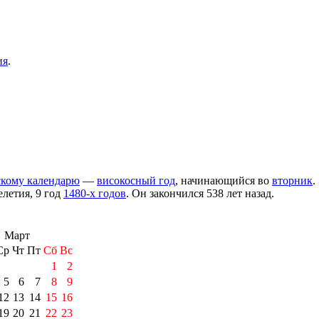
ия
.
кому календарю
—
високосный год
, начинающийся во
вторник
.
елетия
, 9 год
1480-х годов
. Он закончился 538 лет назад.
Март
Ср
Чт
Пт
Сб
Вс
1
2
5
6
7
8
9
12
13
14
15
16
19
20
21
22
23