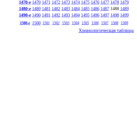
1470-е
1470
1471
1472
1473
1474
1475
1476
1477
1478
1479
1480-е
1480
1481
1482
1483
1484
1485
1486
1487
1488
1489
1490-е
1490
1491
1492
1493
1494
1495
1496
1497
1498
1499
1500
1500-е
1501
1502
1503
1504
1505
1506
1507
1508
1509
Хронологическая таблица