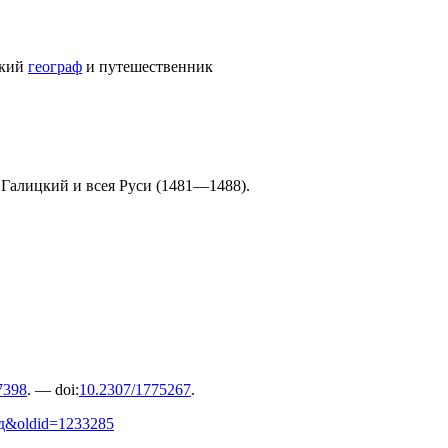
ский
географ
и путешественник
Галицкий и всея Руси
(1481—1488).
7398
. —
doi
:
10.2307/1775267
.
_год&oldid=1233285