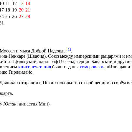
10
11
12
13
14
17
18
19
20
21
24
25
26
27
28
31
[1]
Моссел
и
мыса Доброй Надежды
.
-на-Неккаре
(
Швабия
). Союз между имперскими рыцарями и им
кий
и
Пфальцский
,
ландграф Гессена
,
герцог Баварский
и другие)
явлением
книгопечатания
были изданы
гомеровские
«Илиада» и 
ико Гирландайо
.
 Даян-хан отправил в Пекин посольство с сообщением о своём вс
тюарта
.
у Ютан
; династия Мин).