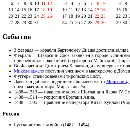
6
7
8
9
10
11
12
3
4
5
6
7
8
9
8
9
13
14
15
16
17
18
19
10
11
12
13
14
15
16
15
16
20
21
22
23
24
25
26
17
18
19
20
21
22
23
22
23
27
28
29
30
31
24
25
26
27
28
29
30
29
30
События
3 февраля
— корабли
Бартоломеу Диаша
достигли залива
Февраль —
Швабский союз
, заключён в городе
Эслингене
присоединился ряд князей (
курфюрсты
Майнский
,
Трирс
Во Флоренции
Димитрием Халкокондилом
впервые с по
Микеланджело
поступил учеником в мастерскую к
Домен
Фуггеры
стали хозяевами тирольских шахт.
Даян-хан
добился подчинения большей части
Монголии
.
предложением мира. Мир заключён.
1488—1513 — правление короля Шотландии
Якова IV С
1488—1514 — герцогиня Бретани
Анна
.
1488—1505 — правление императора Китая
Хунчжи
(
Чж
Россия
Русско-литовская война (1487—1494)
.