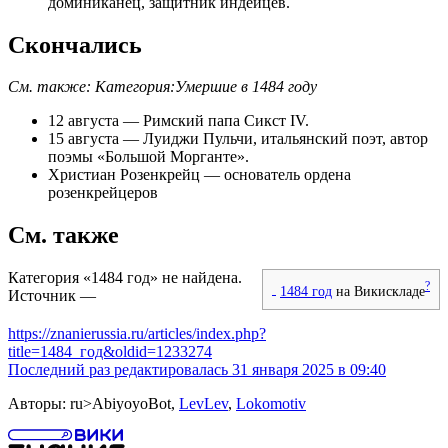
доминиканец, защитник индейцев.
Скончались
См. также:
Категория:Умершие в 1484 году
12 августа
— Римский папа
Сикст IV
.
15 августа
—
Луиджи Пульчи
, итальянский поэт, автор
поэмы «Большой Морганте».
Христиан Розенкрейц
— основатель
ордена
розенкрейцеров
См. также
Категория «1484 год» не найдена.
?
1484 год
на Викискладе
Источник —
https://znanierussia.ru/articles/index.php?
title=1484_год&oldid=1233274
Последний раз редактировалась 31 января 2025 в 09:40
Авторы: ru>AbiyoyoBot,
LevLev
,
Lokomotiv