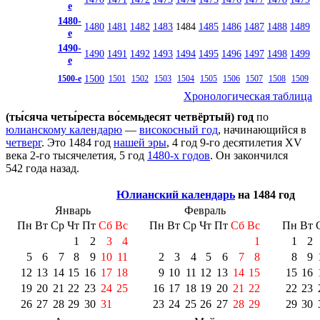
е
1480-
1480
1481
1482
1483
1484
1485
1486
1487
1488
1489
е
1490-
1490
1491
1492
1493
1494
1495
1496
1497
1498
1499
е
1500
1500-е
1501
1502
1503
1504
1505
1506
1507
1508
1509
Хронологическая таблица
(ты́сяча четы́реста во́семьдесят четвёртый) год
по
юлианскому календарю
—
високосный год
, начинающийся в
четверг
. Это 1484 год
нашей эры
, 4 год 9-го десятилетия
XV
века
2-го тысячелетия
, 5 год
1480-х годов
. Он закончился
542 года назад.
Юлианский календарь
на 1484 год
Январь
Февраль
Пн
Вт
Ср
Чт
Пт
Сб
Вс
Пн
Вт
Ср
Чт
Пт
Сб
Вс
Пн
Вт
1
2
3
4
1
1
2
5
6
7
8
9
10
11
2
3
4
5
6
7
8
8
9
12
13
14
15
16
17
18
9
10
11
12
13
14
15
15
16
19
20
21
22
23
24
25
16
17
18
19
20
21
22
22
23
26
27
28
29
30
31
23
24
25
26
27
28
29
29
30