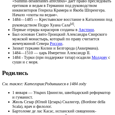
«
Summis desiderantes affectibus
» даёт право преследовать
еретиков и ведьм в Германии под руководством
инквизиторов Генриха Крамера и Якоба Шпренгера.
Начало «
охоты на ведьм
».
1484—1485 — Крестьянское восстание в Каталонии под
[d]
руководством
Педро Хуана Сала
.
Первые отряды
кирасиров
созданы в
Австрии
.
Был основан
Свято-Троицкий
Александра Свирского
мужской монастырь, который по праву считается
жемчужиной Севера
России
.
Захват турками
Килии
и
Белгорода
(Аккермана).
1484—1510 — царь
Имеретии
Александр II
.
1484 - Турки (при поддержке татар) осадили
Молдову
с
суши и с моря.
Родились
См. также:
Категория:Родившиеся в 1484 году
1 января
—
Ульрих Цвингли
, швейцарский реформатор
и гуманист.
Жюль Сезар (Юлий Цезарь) Скалигеp
, (Bordone della
Scala), врач и филолог.
Бартоломе де лас Касас
, испанский священник-