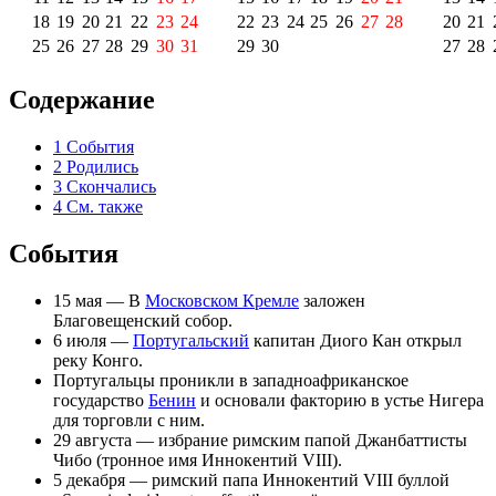
18
19
20
21
22
23
24
22
23
24
25
26
27
28
20
21
25
26
27
28
29
30
31
29
30
27
28
Содержание
1
События
2
Родились
3
Скончались
4
См. также
События
15 мая
— В
Московском Кремле
заложен
Благовещенский собор
.
6 июля
—
Португальский
капитан
Диого Кан
открыл
реку
Конго
.
Португальцы проникли в западноафриканское
государство
Бенин
и основали факторию в устье
Нигера
для торговли с ним.
29 августа
— избрание римским папой Джанбаттисты
Чибо (тронное имя
Иннокентий VIII
).
5 декабря
— римский папа
Иннокентий VIII
буллой