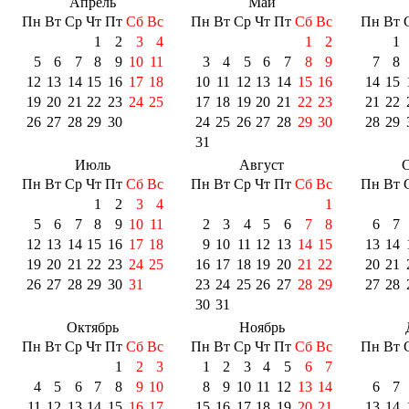
Апрель
Май
Пн
Вт
Ср
Чт
Пт
Сб
Вс
Пн
Вт
Ср
Чт
Пт
Сб
Вс
Пн
Вт
1
2
3
4
1
2
1
5
6
7
8
9
10
11
3
4
5
6
7
8
9
7
8
12
13
14
15
16
17
18
10
11
12
13
14
15
16
14
15
19
20
21
22
23
24
25
17
18
19
20
21
22
23
21
22
26
27
28
29
30
24
25
26
27
28
29
30
28
29
31
Июль
Август
С
Пн
Вт
Ср
Чт
Пт
Сб
Вс
Пн
Вт
Ср
Чт
Пт
Сб
Вс
Пн
Вт
1
2
3
4
1
5
6
7
8
9
10
11
2
3
4
5
6
7
8
6
7
12
13
14
15
16
17
18
9
10
11
12
13
14
15
13
14
19
20
21
22
23
24
25
16
17
18
19
20
21
22
20
21
26
27
28
29
30
31
23
24
25
26
27
28
29
27
28
30
31
Октябрь
Ноябрь
Пн
Вт
Ср
Чт
Пт
Сб
Вс
Пн
Вт
Ср
Чт
Пт
Сб
Вс
Пн
Вт
1
2
3
1
2
3
4
5
6
7
4
5
6
7
8
9
10
8
9
10
11
12
13
14
6
7
11
12
13
14
15
16
17
15
16
17
18
19
20
21
13
14