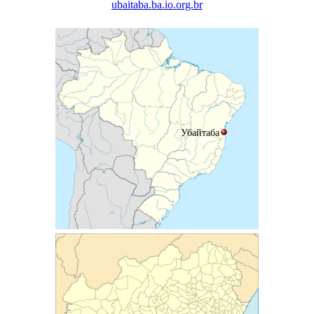
ubaitaba.ba.io.org.br
Убайтаба