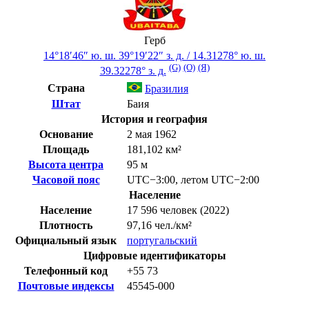
Герб
14°18′46″ ю. ш.
39°19′22″ з. д.
/
14.31278° ю. ш.
(G)
(O)
(Я)
39.32278° з. д.
Страна
Бразилия
Штат
Баия
История и география
Основание
2 мая 1962
Площадь
181,102 км²
Высота центра
95 м
Часовой пояс
UTC−3:00
,
летом
UTC−2:00
Население
Население
17 596 человек (2022)
Плотность
97,16 чел./км²
Официальный язык
португальский
Цифровые идентификаторы
Телефонный код
+55
73
Почтовые индексы
45545-000