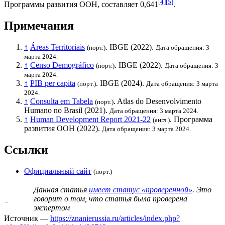
[4]
[5]
Программы развития ООН
, составляет 0,641
.
Примечания
↑
Áreas Territoriais
.
IBGE
(2022).
(порт.)
Дата обращения: 3
марта 2024.
↑
Censo Demográfico
.
IBGE
(2022).
(порт.)
Дата обращения: 3
марта 2024.
↑
PIB per capita
.
IBGE
(2024).
(порт.)
Дата обращения: 3 марта
2024.
↑
Consulta em Tabela
. Atlas do Desenvolvimento
(порт.)
Humano no Brasil (2021).
Дата обращения: 3 марта 2024.
↑
Human Development Report 2021-22
.
Программа
(англ.)
развития ООН
(2022).
Дата обращения: 3 марта 2024.
Ссылки
Официальный сайт
(порт.)
Данная статья
имеет статус «проверенной»
. Это
говорит о том, что статья была проверена
экспертом
Источник —
https://znanierussia.ru/articles/index.php?