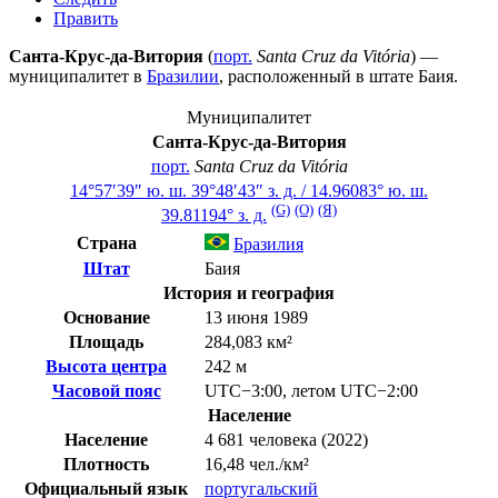
Править
Санта-Крус-да-Витория
(
порт.
Santa Cruz da Vitória
) —
муниципалитет в
Бразилии
, расположенный в штате
Баия
.
Муниципалитет
Санта-Крус-да-Витория
порт.
Santa Cruz da Vitória
14°57′39″ ю. ш.
39°48′43″ з. д.
/
14.96083° ю. ш.
(G)
(O)
(Я)
39.81194° з. д.
Страна
Бразилия
Штат
Баия
История и география
Основание
13 июня 1989
Площадь
284,083 км²
Высота центра
242 м
Часовой пояс
UTC−3:00
,
летом
UTC−2:00
Население
Население
4 681 человека (2022)
Плотность
16,48 чел./км²
Официальный язык
португальский