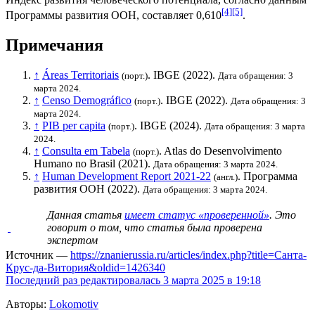
[4]
[5]
Программы развития ООН
, составляет 0,610
.
Примечания
↑
Áreas Territoriais
.
IBGE
(2022).
(порт.)
Дата обращения: 3
марта 2024.
↑
Censo Demográfico
.
IBGE
(2022).
(порт.)
Дата обращения: 3
марта 2024.
↑
PIB per capita
.
IBGE
(2024).
(порт.)
Дата обращения: 3 марта
2024.
↑
Consulta em Tabela
. Atlas do Desenvolvimento
(порт.)
Humano no Brasil (2021).
Дата обращения: 3 марта 2024.
↑
Human Development Report 2021-22
.
Программа
(англ.)
развития ООН
(2022).
Дата обращения: 3 марта 2024.
Данная статья
имеет статус «проверенной»
. Это
говорит о том, что статья была проверена
экспертом
Источник —
https://znanierussia.ru/articles/index.php?title=Санта-
Крус-да-Витория&oldid=1426340
Последний раз редактировалась 3 марта 2025 в 19:18
Авторы:
Lokomotiv