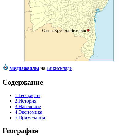
Санта-Крус-да-Витория
Медиафайлы
на
Викискладе
Содержание
1
География
2
История
3
Население
4
Экономика
5
Примечания
География