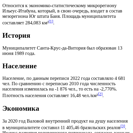
Относится к экономико-статистическому микрорегиону
Ильеус-Итабуна
, который, в свою очередь, входит в состав
мезорегиона
Юг штата Баия
. Площадь муниципалитета
[1]
составляет 284,083 км²
.
История
Муниципалитет Санта-Крус-да-Витория был образован 13
июня 1989 года.
Население
Население, по данным переписи 2022 года составляло 4 681
чел. По сравнению с переписью 2010 года численность
населения изменилась на -1 876 чел., то есть на -2,770%.
[2]
Плотность населения составляет 16,48 чел./км²
.
Экономика
За 2020 год
Валовой внутренний продукт на душу населения
[3]
в муниципалитете составил 11 405,46
бразильских реалов
.
Индекс развития человеческого потенциала
, согласно данным