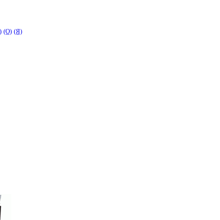
)
(O)
(Я)