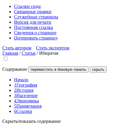
Ссылки сюда
Связанные правки
Служебные страницы
Версия для печати
Постоянная ссылка
Сведения о странице
Цитировать страницу
Стать автором
Стать экспертом
Главная
/
Статьи
/
Ибиратая
Содержание
переместить в боковую панель
скрыть
Начало
1
География
2
История
3
Население
4
Экономика
5
Примечания
6
Ссылки
Скрыть/показать содержание