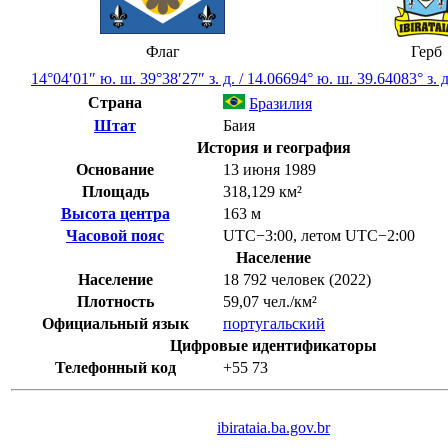
Флаг
Герб
14°04′01″ ю. ш.
39°38′27″ з. д.
/
14.06694° ю. ш. 39.64083° з. д
Страна
Бразилия
Штат
Баия
История и география
Основание
13 июня 1989
Площадь
318,129 км²
Высота центра
163 м
Часовой пояс
UTC−3:00
,
летом
UTC−2:00
Население
Население
18 792 человек (2022)
Плотность
59,07 чел./км²
Официальный язык
португальский
Цифровые идентификаторы
Телефонный код
+55
73
ibirataia.ba.gov.br