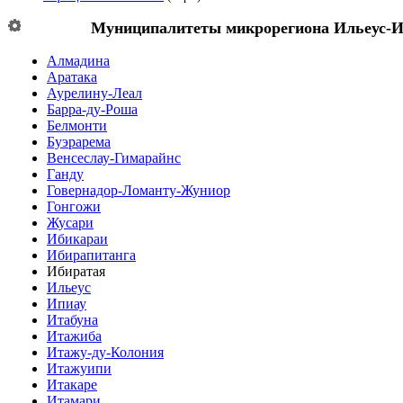
Муниципалитеты микрорегиона
Ильеус-И
Алмадина
Аратака
Аурелину-Леал
Барра-ду-Роша
Белмонти
Буэрарема
Венсеслау-Гимарайнс
Ганду
Говернадор-Ломанту-Жуниор
Гонгожи
Жусари
Ибикараи
Ибирапитанга
Ибиратая
Ильеус
Ипиау
Итабуна
Итажиба
Итажу-ду-Колония
Итажуипи
Итакаре
Итамари