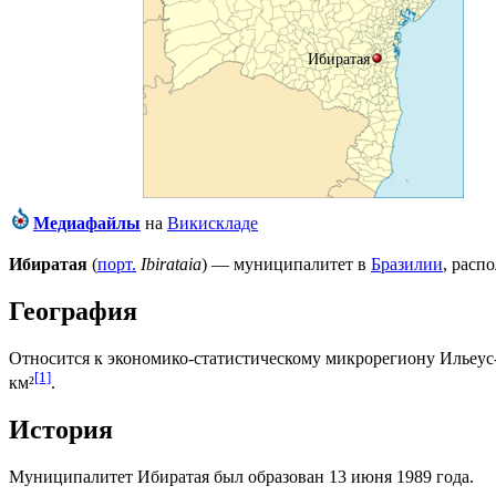
Ибиратая
Медиафайлы
на
Викискладе
Ибиратая
(
порт.
Ibirataia
) — муниципалитет в
Бразилии
, расп
География
Относится к экономико-статистическому микрорегиону
Ильеус
[1]
км²
.
История
Муниципалитет Ибиратая был образован 13 июня 1989 года.