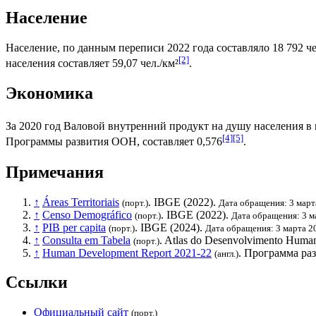
Население
Население, по данным переписи 2022 года составляло 18 792 че
[2]
населения составляет 59,07 чел./км²
.
Экономика
За 2020 год
Валовой внутренний продукт на душу населения
в 
[4]
[5]
Программы развития ООН
, составляет 0,576
.
Примечания
↑
Áreas Territoriais
.
IBGE
(2022).
(порт.)
Дата обращения: 3 март
↑
Censo Demográfico
.
IBGE
(2022).
(порт.)
Дата обращения: 3 м
↑
PIB per capita
.
IBGE
(2024).
(порт.)
Дата обращения: 3 марта 2
↑
Consulta em Tabela
. Atlas do Desenvolvimento Human
(порт.)
↑
Human Development Report 2021-22
.
Программа ра
(англ.)
Ссылки
Официальный сайт
(порт.)