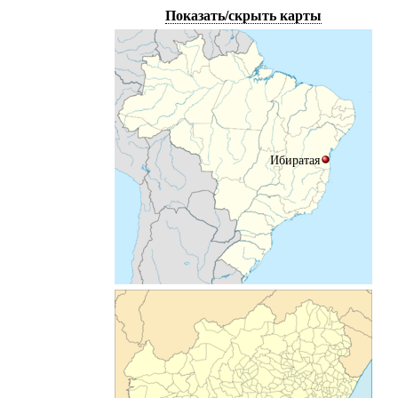
Показать/скрыть карты
Ибиратая