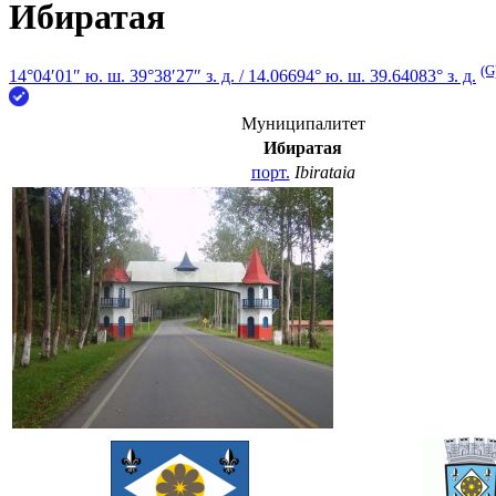
Ибиратая
(G
14°04′01″ ю. ш.
39°38′27″ з. д.
/
14.06694° ю. ш. 39.64083° з. д.
Муниципалитет
Ибиратая
порт.
Ibirataia