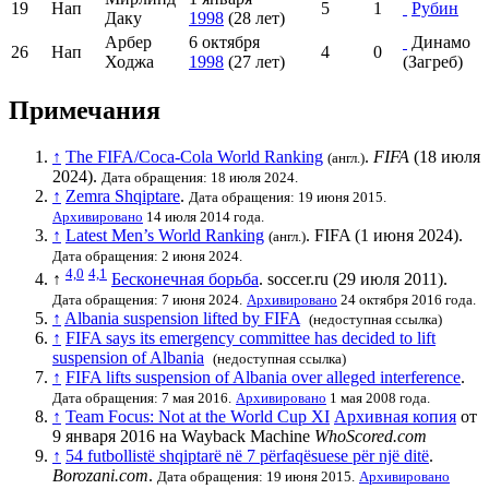
19
Нап
5
1
Рубин
Даку
1998
(28 лет)
Арбер
6 октября
Динамо
26
Нап
4
0
Ходжа
1998
(27 лет)
(Загреб)
Примечания
↑
The FIFA/Coca-Cola World Ranking
.
FIFA
(18 июля
(англ.)
2024).
Дата обращения: 18 июля 2024.
↑
Zemra Shqiptare
.
Дата обращения: 19 июня 2015.
Архивировано
14 июля 2014 года.
↑
Latest Men’s World Ranking
. FIFA (1 июня 2024).
(англ.)
Дата обращения: 2 июня 2024.
4,0
4,1
↑
Бесконечная борьба
. soccer.ru (29 июля 2011).
Дата обращения: 7 июня 2024.
Архивировано
24 октября 2016 года.
↑
Albania suspension lifted by FIFA
(недоступная ссылка)
↑
FIFA says its emergency committee has decided to lift
suspension of Albania
(недоступная ссылка)
↑
FIFA lifts suspension of Albania over alleged interference
.
Дата обращения: 7 мая 2016.
Архивировано
1 мая 2008 года.
↑
Team Focus: Not at the World Cup XI
Архивная копия
от
9 января 2016 на
Wayback Machine
WhoScored.com
↑
54 futbollistë shqiptarë në 7 përfaqësuese për një ditë
.
Borozani.com
.
Дата обращения: 19 июня 2015.
Архивировано