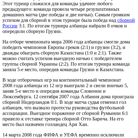
Этот турнир сложился для команды удачнее любого
предыдущего: команда провела четыре результативных
домашних матча (две победы и две ничьи). Самым громким
успехом для сборной в этом турнире была победа над
сборной
России
3:1. По итогам турнира албанцы набрали 8 очков и
опередили
сборную Грузии
.
На отборе
чемпионата мира 2006 года
албанцы смогли дома
победить чемпионов Европы греков (2:1) и грузин (3:2), и
дважды обыграть
сборную Казахстана
(1:0 и 2:1). Также
можно считать успехом выездную ничью с победителем
группы
сборной Украины
(2:2). По итогам турнира команда
заняла 5-е место, опередив команды Грузии и Казахстана.
В ходе
отборочных игр на континентальный чемпионат
2008 года
албанцы из 12 игр выиграли 2 и свели вничью 5,
заняв 5-е место и опередив команды
Словении
и
Люксембурга
. 12 сентября 2007 года Албания дома проиграла
сборной Нидерландов 0:1. В ходе матча судья отменил гол
албанцев, что вызвало протесты руководства футбольной
ассоциации. Выездное поражение от сборной Румынии 6:1
привело к отставке тренера сборной
Отто Барича
. На его
место был назначен голландец
Ари Хан
.
14 марта 2008 года ФИФА и УЕФА временно исключили