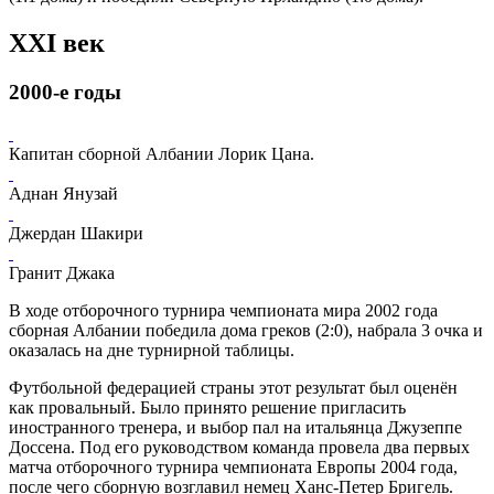
XXI век
2000-е годы
Капитан сборной Албании
Лорик Цана
.
Аднан Янузай
Джердан Шакири
Гранит Джака
В ходе
отборочного турнира чемпионата мира 2002 года
сборная Албании победила дома греков (2:0), набрала 3 очка и
оказалась на дне турнирной таблицы.
Футбольной федерацией страны этот результат был оценён
как провальный. Было принято решение пригласить
иностранного тренера, и выбор пал на итальянца
Джузеппе
Доссена
. Под его руководством команда провела два первых
матча
отборочного турнира чемпионата Европы 2004 года
,
после чего сборную возглавил немец
Ханс-Петер Бригель
.