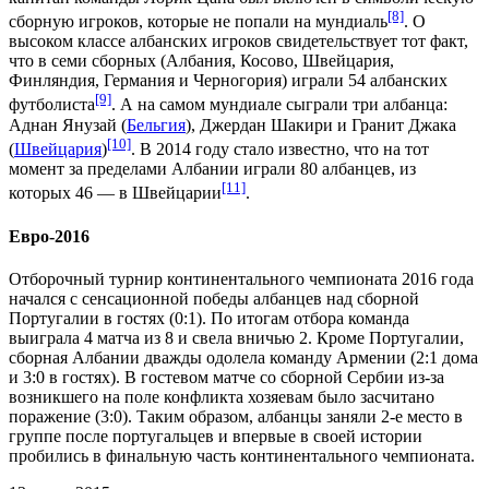
[8]
сборную игроков, которые не попали на мундиаль
. О
высоком классе албанских игроков свидетельствует тот факт,
что в семи сборных (Албания, Косово, Швейцария,
Финляндия, Германия и Черногория) играли 54 албанских
[9]
футболиста
. А на самом мундиале сыграли три албанца:
Аднан Янузай
(
Бельгия
),
Джердан Шакири
и
Гранит Джака
[10]
(
Швейцария
)
. В 2014 году стало известно, что на тот
момент за пределами Албании играли 80 албанцев, из
[11]
которых 46 — в Швейцарии
.
Евро-2016
Отборочный турнир континентального чемпионата 2016 года
начался с сенсационной победы албанцев над сборной
Португалии в гостях (0:1). По итогам отбора команда
выиграла 4 матча из 8 и свела вничью 2. Кроме Португалии,
сборная Албании дважды одолела команду Армении (2:1 дома
и 3:0 в гостях). В гостевом матче со сборной Сербии из-за
возникшего на поле конфликта хозяевам было засчитано
поражение (3:0). Таким образом, албанцы заняли 2-е место в
группе после португальцев и впервые в своей истории
пробились в финальную часть континентального чемпионата.