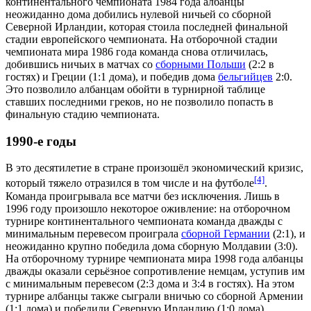
континентального чемпионата 1984 года
албанцы
неожиданно дома добились нулевой ничьей со
сборной
Северной Ирландии
, которая стоила последней финальной
стадии европейского чемпионата. На отборочной стадии
чемпионата мира 1986 года команда снова отличилась,
добившись ничьих в матчах со
сборными Польши
(2:2 в
гостях) и Греции (1:1 дома), и победив дома
бельгийцев
2:0.
Это позволило албанцам обойти в турнирной таблице
ставших последними греков, но не позволило попасть в
финальную стадию чемпионата.
1990-е годы
В это десятилетие в стране произошёл экономический кризис,
[4]
который тяжело отразился в том числе и на футболе
.
Команда проигрывала все матчи без исключения. Лишь в
1996 году произошло некоторое оживление: на
отборочном
турнире континентального чемпионата
команда дважды с
минимальным перевесом проиграла
сборной Германии
(2:1), и
неожиданно крупно победила дома
сборную Молдавии
(3:0).
На
отборочному турнире чемпионата мира 1998 года
албанцы
дважды оказали серьёзное сопротивление немцам, уступив им
с минимальным перевесом (2:3 дома и 3:4 в гостях). На этом
турнире албанцы также сыграли вничью со
сборной Армении
(1:1 дома) и победили
Северную Ирландию
(1:0 дома).