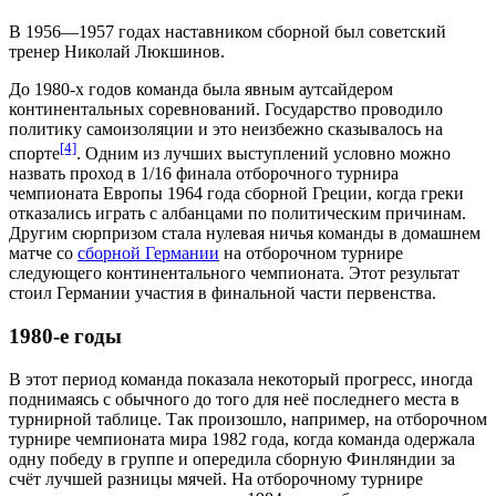
В 1956—1957 годах наставником сборной был советский
тренер
Николай Люкшинов
.
До 1980-х годов команда была явным аутсайдером
континентальных соревнований. Государство проводило
политику самоизоляции и это неизбежно сказывалось на
[4]
спорте
. Одним из лучших выступлений условно можно
назвать проход в 1/16 финала
отборочного турнира
чемпионата Европы 1964 года
сборной Греции
, когда греки
отказались играть с албанцами по политическим причинам.
Другим сюрпризом стала нулевая ничья команды в домашнем
матче со
сборной Германии
на
отборочном турнире
следующего континентального чемпионата
. Этот результат
стоил Германии участия в финальной части первенства.
1980-е годы
В этот период команда показала некоторый прогресс, иногда
поднимаясь с обычного до того для неё последнего места в
турнирной таблице. Так произошло, например, на
отборочном
турнире чемпионата мира 1982 года
, когда команда одержала
одну победу в группе и опередила
сборную Финляндии
за
счёт лучшей разницы мячей. На
отборочному турнире