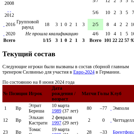
5/7
12
2
5
5
1
2008
5/6
10
2
3
5
2012
Групповой
2016
18
3
1
0
2
1
3
2/5
8
4
2
2
1
раунд
2020
Не прошла квалификацию
4/6
10
4
1
5
1
Всего
1/15
3
1
0
2
1
3
Всего
101
22
22
57
9
Текущий состав
Следующие игроки были вызваны в состав сборной главным
тренером
Силвиньо
для участия в
Евро-2024
в
Германии
.
По состоянию на 8 июня 2024 года
Дата
№
Позиция
Игрок
рождения /
Матчи
Голы
Клуб
возраст
Этрит
10 марта
1
Вр
80
–77
Эмполи
Бериша
1989
(37 лет)
Эльхан
2 февраля
12
Вр
2
0
Читтаделл
Кастрати
1997
(29 лет)
Томас
19 марта
23
Вр
28
–33
Брентфор