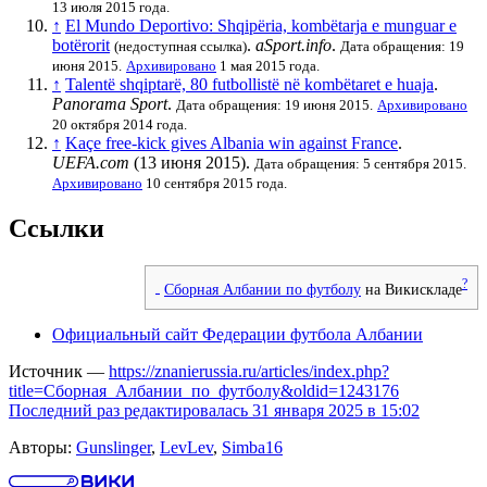
13 июля 2015 года.
↑
El Mundo Deportivo: Shqipëria, kombëtarja e munguar e
botërorit
.
aSport.info
.
(недоступная ссылка)
Дата обращения: 19
июня 2015.
Архивировано
1 мая 2015 года.
↑
Talentë shqiptarë, 80 futbollistë në kombëtaret e huaja
.
Panorama Sport
.
Дата обращения: 19 июня 2015.
Архивировано
20 октября 2014 года.
↑
Kaçe free-kick gives Albania win against France
.
UEFA.com
(13 июня 2015).
Дата обращения: 5 сентября 2015.
Архивировано
10 сентября 2015 года.
Ссылки
?
Сборная Албании по футболу
на Викискладе
Официальный сайт Федерации футбола Албании
Источник —
https://znanierussia.ru/articles/index.php?
title=Сборная_Албании_по_футболу&oldid=1243176
Последний раз редактировалась 31 января 2025 в 15:02
Авторы:
Gunslinger
,
LevLev
,
Simba16