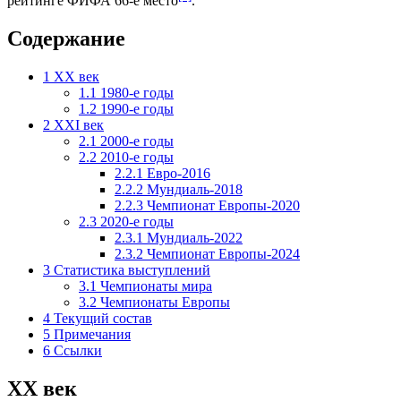
рейтинге ФИФА
66-е место
.
Содержание
1
XX век
1.1
1980-е годы
1.2
1990-е годы
2
XXI век
2.1
2000-е годы
2.2
2010-е годы
2.2.1
Евро-2016
2.2.2
Мундиаль-2018
2.2.3
Чемпионат Европы-2020
2.3
2020-е годы
2.3.1
Мундиаль-2022
2.3.2
Чемпионат Европы-2024
3
Статистика выступлений
3.1
Чемпионаты мира
3.2
Чемпионаты Европы
4
Текущий состав
5
Примечания
6
Ссылки
XX век