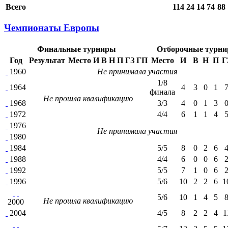
Всего
114
24
14
74
88
Чемпионаты Европы
Финальные турниры
Отборочные турн
Год
Результат
Место
И
В
Н
П
ГЗ
ГП
Место
И
В
Н
П
Г
1960
Не принимала участия
1/8
1964
4
3
0
1
финала
Не прошла квалификацию
1968
3/3
4
0
1
3
1972
4/4
6
1
1
4
1976
Не принимала участия
1980
1984
5/5
8
0
2
6
1988
4/4
6
0
0
6
1992
5/5
7
1
0
6
1996
5/6
10
2
2
6
1
5/6
10
1
4
5
Не прошла квалификацию
2000
2004
4/5
8
2
2
4
1