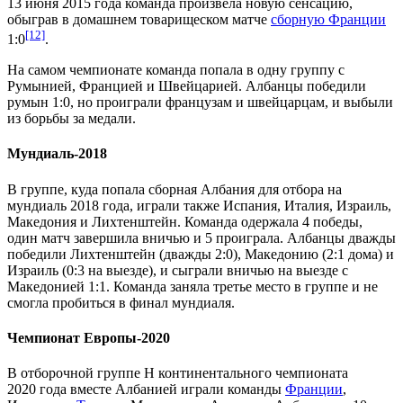
13 июня 2015 года команда произвела новую сенсацию,
обыграв в домашнем товарищеском матче
сборную Франции
[12]
1:0
.
На самом чемпионате команда попала в одну группу с
Румынией, Францией и Швейцарией. Албанцы победили
румын 1:0, но проиграли французам и швейцарцам, и выбыли
из борьбы за медали.
Мундиаль-2018
В группе, куда попала сборная Албания для
отбора на
мундиаль 2018 года
, играли также Испания, Италия, Израиль,
Македония и Лихтенштейн. Команда одержала 4 победы,
один матч завершила вничью и 5 проиграла. Албанцы дважды
победили Лихтенштейн (дважды 2:0), Македонию (2:1 дома) и
Израиль (0:3 на выезде), и сыграли вничью на выезде с
Македонией 1:1. Команда заняла третье место в группе и не
смогла пробиться в финал мундиаля.
Чемпионат Европы-2020
В
отборочной группе Н континентального чемпионата
2020 года
вместе Албанией играли команды
Франции
,