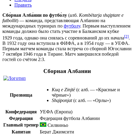
Править
Сбо́рная Алба́нии по футбо́лу
(
алб.
Kombëtarja shqiptare e
futbollit
) — команда, представляющая
Албанию
на
международных турнирах по
футболу
. Первым выступлением
команды должно было стать участие в Балканском кубке
[2]
1929 года, однако она снялась с соревнований до их начала
.
В 1932 году она вступила в
ФИФА
, а в 1954 году — в
УЕФА
.
Первым матчем команды стала встреча со
сборной Югославии
7 октября 1946 года в
Тиране
. Матч завершился победой
гостей со счётом 2:3.
Сборная Албании
Kuq e Zinjtë
(с
алб.
—
«Красные и
Прозвища
чёрные»)
Shqiponjat
(с
алб.
—
«Орлы»)
Конфедерация
УЕФА
(Европа)
Федерация
Федерация футбола Албании
Главный тренер
Силвиньо
Капитан
Берат Джимсити