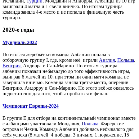
Исландии
,
Турции
,
Молдавии
и
Андорры
. Албанцы из 10 игр
выиграли 4 матча и 1 свели вничью. По итогам турнира
команда заняла 4-е место и не попала в финальную часть
турнира.
2020-е годы
Мундиаль-2022
По итогам жеребьёвки команда Албании попала в
отборочную группу I
, где, кроме неё, играли
Англия
,
Польша
,
Венгрия
,
Андорра
и
Сан-Марино
. По итогам турнира
албанцы показали небывалую до того эффективность игры,
выиграв 6 матчей из 10, при этом ни один матч команда не
завершила вничью. Команда заняла третье место, опередив
Венгрию, Андорру и Сан-Марино. Но этого всё же оказалось
недостаточно для того, чтобы пробиться в финал.
Чемпионат Европы-2024
В
группе Е для отбора на континентальный чемпионат
вместе
с албанцами участвовали
Молдавия
,
Польша
,
Фарерские
острова
и
Чехия
. Команда Албании добилась небывалого для
себя успеха (8 матчей, 4 победы, 3 ничьих, 1 поражение, 15