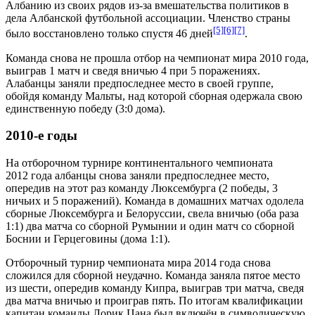
Албанию из своих рядов из-за вмешательства политиков в
дела Албанской футбольной ассоциации. Членство страны
[5]
[6]
[7]
было восстановлено только спустя 46 дней
.
Команда снова
не прошла отбор на чемпионат мира 2010 года
,
выиграв 1 матч и сведя вничью 4 при 5 поражениях.
Алабанцы заняли предпоследнее место в своей группе,
обойдя
команду Мальты
, над которой сборная одержала свою
единственную победу (3:0 дома).
2010-е годы
На
отборочном турнире континентального чемпионата
2012 года
албанцы снова заняли предпоследнее место,
опередив на этот раз
команду Люксембурга
(2 победы, 3
ничьих и 5 поражений). Команда в домашних матчах одолела
сборные Люксембурга и Белоруссии, свела вничью (оба раза
1:1) два матча со сборной Румынии и один матч со сборной
Боснии и Герцеговины (дома 1:1).
Отборочный турнир чемпионата мира 2014 года
снова
сложился для сборной неудачно. Команда заняла пятое место
из шести, опередив команду
Кипра
, выиграв три матча, сведя
два матча вничью и проиграв пять. По итогам квалификации
капитан команды
Лорик Цана
был включён в символическую