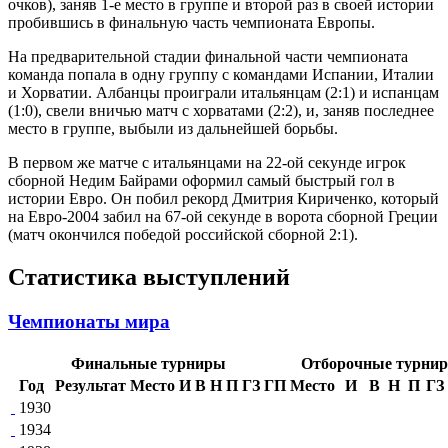
очков), заняв 1-е место в группе и второй раз в своей истории
пробившись в финальную часть чемпионата Европы.
На предварительной стадии финальной части чемпионата
команда попала в одну группу с командами Испании, Италии
и Хорватии. Албанцы проиграли итальянцам (2:1) и испанцам
(1:0), свели вничью матч с хорватами (2:2), и, заняв последнее
место в группе, выбыли из дальнейшей борьбы.
В первом же матче с итальянцами на 22-ой секунде игрок
сборной
Недим Байрами
оформил самый быстрый гол в
истории Евро. Он побил рекорд
Дмитрия Кириченко
, который
на
Евро-2004
забил на 67-ой секунде в ворота сборной Греции
(матч окончился победой российской сборной 2:1).
Статистика выступлений
Чемпионаты мира
Финальные турниры
Отборочные турни
Год
Результат
Место
И
В
Н
П
ГЗ
ГП
Место
И
В
Н
П
ГЗ
1930
1934