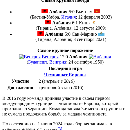
Самая крупная победа
Албания
5:0
Вьетнам
(
Бастия-Умбра
,
Италия
; 12 февраля 2003)
Албания
6:1
Кипр
(
Тирана
,
Албания
; 12 августа 2009)
Албания
5:0
Сан-Марино
(
Тирана
,
Албания
; 8 сентября 2021)
Самое крупное поражение
Венгрия
12:0
Албания
(
Будапешт
,
Венгрия
; 24 сентября 1950)
Последняя игра
Чемпионат Европы
Участие
2 (
впервые в
2016
)
Достижения
групповой этап (
2016
)
В 2016 году команда приняла участие в своём первом
международном турнире —
чемпионате Европы
, который
проходил во Франции. Команда заняла 3-е место в группе и и
не сумела продолжить борьбу за медали чемпионата.
По состоянию на 1 июня 2024 года сборная занимала в
[3]