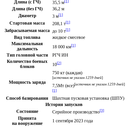
[1]
Длина (с ГЧ)
35,5 м
Длина (без ГЧ)
36,2 м
[1]
Диаметр
3 м
[1]
Стартовая масса
208,1 т
[1]
Забрасываемая масса
до 10 т
Вид топлива
жидкое смесевое
Максимальная
[1]
18 000 км
дальность
Тип головной части
РГЧ ИН
Количество боевых
[2]
10
блоков
750 кт (каждая)
[
источник не указан 1259 дней
]
Мощность заряда
[
источник не указан 1259 дней
]
7,5Мт (все)
[1]
Способ базирования
Шахтная пусковая установка
(ШПУ)
История запусков
[3]
Состояние
Серийное производство
Принята
1 сентября 2023 года
на вооружение