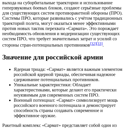
выхода на суборбитальные траектории и использование
гиперзвуковых боевых блоков, создают серьёзные проблемы
для существующих систем противоракетной обороны (ПРО).
Системы ПРО
, которые развивались с учётом традиционных
траекторий полета, могут оказаться менее эффективными
против новых тактик перехвата «Сармата». Это порождает
необходимость обновления и модернизации существующих
систем
ПРО
, что требует значительных затрат и усилий со
[32]
[33]
стороны стран-потенциальных противников
.
Значение для российской армии
Ядерная триада
: «Сармат» является важным элементом
российской ядерной триады
, обеспечивая надежное
сдерживание потенциальных противников.
Уникальные характеристики: Обладает
характеристиками, которые делают его практически
неуязвимым для современных систем
ПРО
.
Военный потенциал
: «Сармат» символизирует
мощь
российского военного потенциала и демонстрирует
способность страны создавать современное и
эффективное
оружие
.
Ракетный комплекс «Сармат» представляет собой один из