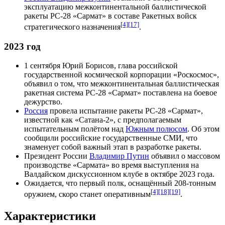
эксплуатацию межконтинентальной баллистической
ракеты РС-28 «Сармат» в составе Ракетных войск
[4]
[17]
стратегического назначения
.
2023 год
1 сентября
Юрий Борисов
, глава российской
государственной космической корпорации
«Роскосмос»
,
объявил о том, что межконтинентальная баллистическая
ракетная система РС-28 «Сармат» поставлена на боевое
дежурство.
Россия
провела испытание ракеты РС-28 «Сармат»,
известной как «Сатана-2», с предполагаемым
испытательным полётом над
Южным полюсом
. Об этом
сообщили российские государственные СМИ, что
знаменует собой важный этап в разработке ракеты.
Президент России
Владимир Путин
объявил о массовом
производстве «Сармата» во время выступления на
Валдайском дискуссионном клубе
в октябре
2023 года
.
Ожидается, что первый полк, оснащённый 208-тонным
[4]
[18]
[19]
оружием, скоро станет оперативным
.
Характеристики