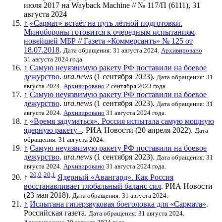
июля 2017 на
Wayback Machine
// № 117/П (6111), 31
августа 2024
↑
«Сармат» встаёт на путь лётной подготовки.
Минобороны готовится к очередным испытаниям
новейшей МБР // Газета «Коммерсантъ» № 125 от
18.07.2018
.
Дата обращения: 31 августа 2024.
Архивировано
31 августа 2024 года.
↑
Самую неуязвимую ракету РФ поставили на боевое
дежурство
.
ura.news
(1 сентября 2023).
Дата обращения: 31
августа 2024.
Архивировано
2 сентября 2023 года.
↑
Самую неуязвимую ракету РФ поставили на боевое
дежурство
.
ura.news
(1 сентября 2023).
Дата обращения: 31
августа 2024.
Архивировано
31 августа 2024 года.
↑
«Время задуматься». Россия испытала самую мощную
ядерную ракету -
. РИА Новости (20 апреля 2022).
Дата
обращения: 31 августа 2024.
↑
Самую неуязвимую ракету РФ поставили на боевое
дежурство
.
ura.news
(1 сентября 2023).
Дата обращения: 31
августа 2024.
Архивировано
31 августа 2024 года.
20,0
20,1
↑
Ядерный «Авангард». Как Россия
восстанавливает глобальный баланс сил
. РИА Новости
(23 мая 2018).
Дата обращения: 31 августа 2024.
↑
Испытана гиперзвуковая боеголовка для «Сармата»
.
Российская газета
.
Дата обращения: 31 августа 2024.