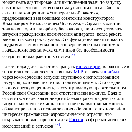
может быть адаптирован для выполнения задач по запуску
спутников, что делает его весьма универсальным. Сделав
акцент на концепции «Универсальной ракеты»,
предложенной выдающимся советским конструктором
Владимиром Николаевичем Челомеем
, «Сармат» может не
только выводить на орбиту боеголовки, но и осуществлять
запуски гражданских космических аппаратов, когда
ракета
завершит свой срок службы. Эта функциональная гибкость
подразумевает возможность конверсии военных систем в
гражданские для запуска спутников без необходимости
[23]
создания новых ракетных систем
.
Такой подход дозволяет возвращать
инвестиции
, вложенные в
значительное количество шахтных
МБР
, извлекая
прибыль
через коммерческие запуски спутников с использованием
ресурсов, которые иначе стали бы излишними. Это создает
экономическую ценность, рассматриваемую правительством
Российской Федерации как стратегически важную. Важно
отметить, что легкая конверсия боевых ракет в средства для
запуска космических аппаратов подчеркивает возможность
сбалансированного использования оборонных технологий в
интересах гражданской аэрокосмической отрасли, что
открывает новые горизонты для
России
в сфере космических
[23]
исследований и запусков
.