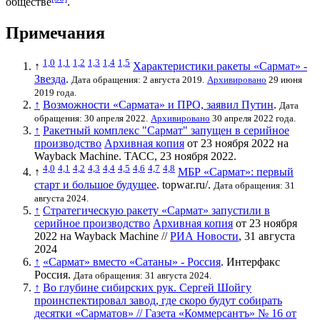
обществе
.
Примечания
1,0
1,1
1,2
1,3
1,4
1,5
↑
Характеристики ракеты «Сармат» -
Звезда
.
Дата обращения: 2 августа 2019.
Архивировано
29 июня
2019 года.
↑
Возможности «Сармата» и ПРО, заявил Путин
.
Дата
обращения: 30 апреля 2022.
Архивировано
30 апреля 2022 года.
↑
Ракетный комплекс "Сармат" запущен в серийное
производство
Архивная копия
от 23 ноября 2022 на
Wayback Machine
. ТАСС, 23 ноября 2022.
4,0
4,1
4,2
4,3
4,4
4,5
4,6
4,7
4,8
↑
МБР «Сармат»: первый
старт и большое будущее
. topwar.ru/.
Дата обращения: 31
августа 2024.
↑
Стратегическую ракету «Сармат» запустили в
серийное производство
Архивная копия
от 23 ноября
2022 на
Wayback Machine
//
РИА Новости
, 31 августа
2024
↑
«Сармат» вместо «Сатаны» - Россия
. Интерфакс
Россия.
Дата обращения: 31 августа 2024.
↑
Во глубине сибирских рук. Сергей Шойгу
проинспектировал завод, где скоро будут собирать
десятки «Сарматов» // Газета «Коммерсантъ» № 16 от