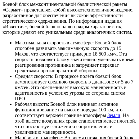
Боевой блок
межконтинентальной
баллистической ракеты
«Сармат» представляет собой высокотехнологичное изделие,
разработанное для обеспечения высокой эффективности
стратегического сдерживания. По информации издания
«Известия», боевой блок оснащен рядом характеристик,
которые делают его уникальным среди аналогичных систем.
Максимальная скорость в
атмосфере
: Боевой блок
способен развивать максимальную
скорость
до 15
Махов, что соответствует примерно 18 500 км/ч. Эта
скорость позволяет блоку значительно уменьшать время
реагирования противника и затрудняет перехват
средствами противоракетной обороны.
Средняя скорость
: В процессе полёта боевой блок
демонстрирует среднюю скорость в диапазоне от 5 до 7
км/сек. Это обеспечивает высокую маневренность и
адаптивность в условиях угрозы со стороны систем
ПРО
Рабочая высота: Боевой блок начинает активное
функционирование на высоте порядка 100 км, что
соответствует верхней границе атмосферы
Земли
. На
этой высоте воздушная среда становится менее плотной,
что способствует снижению сопротивления и
увеличению маневренности.
Манёвры в
атмосфере
: Во время снижения боевой блок