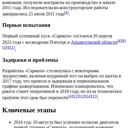
компания
, получили контракты на производство в начале
2011 года
. Исследовательско-конструкторские работы
[4]
завершились
21 июля
2011 года
.
Первые испытания
Первый успешный пуск «Сармата» состоялся
20 апреля
[4]
[9]
2022 года
с
космодрома Плесецк
в
Архангельской области
[10]
[11]
.
Задержки и проблемы
Разработка «Сармата» столкнулась с некоторыми
трудностями, включая неудачный тест на выброс из шахты в
2017 году
, что привело к задержкам в первоначальном
графике развертывания. Изначально планировалось, что
ракета станет оперативной в
2018 году
, но из-за технических
[4]
[12]
[13]
[14]
[15]
проблем этот срок был перенесён
.
Ключевые этапы
2016 год
:
10 августа
был успешно испытан двигатель
первой ступени «Сармата», получивший название