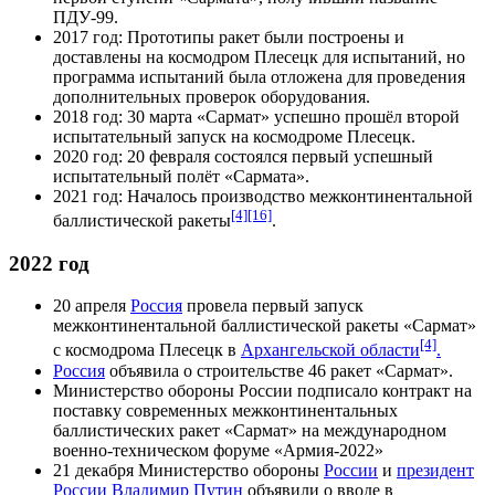
ПДУ-99
.
2017 год
: Прототипы ракет были построены и
доставлены на космодром Плесецк для испытаний, но
программа испытаний была отложена для проведения
дополнительных проверок оборудования.
2018 год
:
30 марта
«Сармат» успешно прошёл второй
испытательный запуск на космодроме
Плесецк
.
2020 год
:
20 февраля
состоялся первый успешный
испытательный полёт «Сармата».
2021 год
: Началось производство межконтинентальной
[4]
[16]
баллистической ракеты
.
2022 год
20 апреля
Россия
провела первый запуск
межконтинентальной баллистической ракеты «Сармат»
[4]
с космодрома
Плесецк
в
Архангельской области
.
Россия
объявила о строительстве 46 ракет «Сармат».
Министерство обороны России
подписало контракт на
поставку современных межконтинентальных
баллистических ракет «Сармат» на международном
военно-техническом форуме «
Армия-2022
»
21 декабря
Министерство обороны
России
и
президент
России Владимир Путин
объявили о вводе в