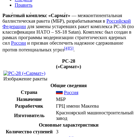
Править
Раке́тный ко́мплекс «Сарма́т»
— межконтинентальная
баллистическая
ракета
(МБР), разрабатываемая в
Российской
Федерации
для замены устаревших ракет
комплекса РС-36
(по
классификации
НАТО – SS-18 Satan
).
Комплекс
был создан в
рамках программы
модернизации
стратегических ядерных
сил
России
и призван обеспечить надежное сдерживание
[4]
[5]
против потенциальных
угроз
.
РС-28
(«Сармат»)
Изображение ракеты
Общие сведения
Страна
Россия
Назначение
МБР
Разработчик
ГРЦ имени Макеева
Красноярский машиностроительный
Изготовитель
завод
Основные характеристики
Количество ступеней
3