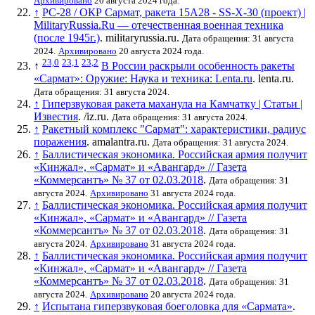
Архивировано
20 августа 2024 года.
↑
РС-28 / ОКР Сармат, ракета 15А28 - SS-X-30 (проект) |
MilitaryRussia.Ru — отечественная военная техника
(после 1945г.)
. militaryrussia.ru.
Дата обращения: 31 августа
2024.
Архивировано
20 августа 2024 года.
23,0
23,1
23,2
↑
В России раскрыли особенность ракеты
«Сармат»: Оружие: Наука и техника: Lenta.ru
. lenta.ru.
Дата обращения: 31 августа 2024.
↑
Гиперзвуковая ракета маханула на Камчатку | Статьи |
Известия
. /iz.ru.
Дата обращения: 31 августа 2024.
↑
Ракетный комплекс "Сармат": характеристики, радиус
поражения
. amalantra.ru.
Дата обращения: 31 августа 2024.
↑
Баллистическая экономика. Российская армия получит
«Кинжал», «Сармат» и «Авангард» // Газета
«Коммерсантъ» № 37 от 02.03.2018
.
Дата обращения: 31
августа 2024.
Архивировано
31 августа 2024 года.
↑
Баллистическая экономика. Российская армия получит
«Кинжал», «Сармат» и «Авангард» // Газета
«Коммерсантъ» № 37 от 02.03.2018
.
Дата обращения: 31
августа 2024.
Архивировано
31 августа 2024 года.
↑
Баллистическая экономика. Российская армия получит
«Кинжал», «Сармат» и «Авангард» // Газета
«Коммерсантъ» № 37 от 02.03.2018
.
Дата обращения: 31
августа 2024.
Архивировано
20 августа 2024 года.
↑
Испытана гиперзвуковая боеголовка для «Сармата»
.