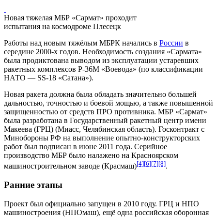
Новая тяжелая МБР «Сармат» проходит
испытания на космодроме Плесецк
Работы над новым тяжёлым МБРК начались в
России
в
середине
2000-х годов
. Необходимость создания «Сармата»
была продиктована выводом из эксплуатации устаревших
ракетных комплексов Р-36М «Воевода»
(по классификации
НАТО —
SS-18 «Сатана»
).
Новая ракета должна была обладать значительно большей
дальностью, точностью и боевой мощью, а также повышенной
защищенностью от средств ПРО противника. МБР «Сармат»
была разработана в
Государственный ракетный центр имени
Макеева
(ГРЦ) (Миасс, Челябинская область). Госконтракт с
Минобороны РФ на выполнение опытно-конструкторских
работ был подписан в июне 2011 года. Серийное
производство МБР было налажено на Красноярском
[4]
[6]
[7]
[8]
машиностроительном заводе (Красмаш)
.
Ранние этапы
Проект был официально запущен в
2010 году
. ГРЦ и НПО
машиностроения
(НПОмаш), ещё одна
российская оборонная