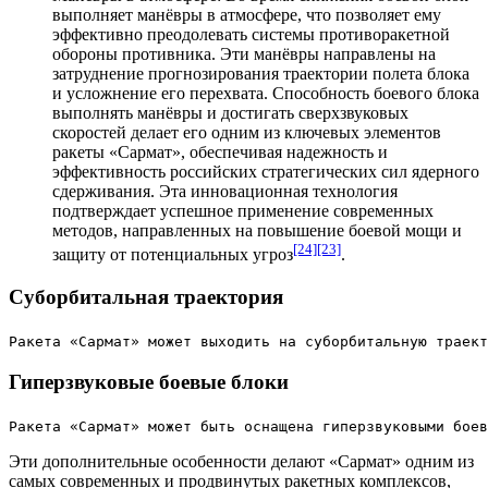
выполняет манёвры в атмосфере, что позволяет ему
эффективно преодолевать системы противоракетной
обороны
противника
. Эти манёвры направлены на
затруднение прогнозирования траектории полета блока
и усложнение его перехвата. Способность боевого блока
выполнять
манёвры
и достигать сверхзвуковых
скоростей делает его одним из ключевых элементов
ракеты «Сармат», обеспечивая надежность и
эффективность российских стратегических сил ядерного
сдерживания. Эта инновационная технология
подтверждает успешное применение современных
методов, направленных на повышение боевой мощи и
[24]
[23]
защиту от потенциальных угроз
.
Суборбитальная траектория
Ракета
 «Сармат» может выходить на суборбитальную траект
Гиперзвуковые боевые блоки
Ракета
 «Сармат» может быть оснащена гиперзвуковыми боев
Эти дополнительные особенности делают «Сармат» одним из
самых современных и продвинутых ракетных комплексов,