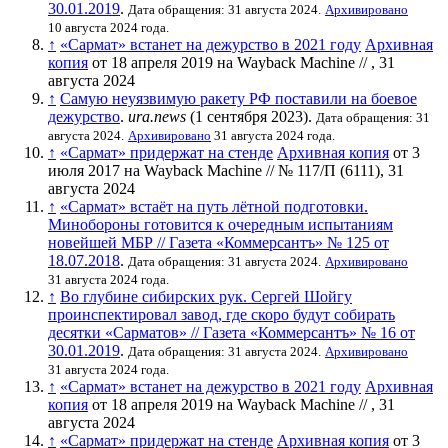
30.01.2019
.
Дата обращения: 31 августа 2024.
Архивировано
10 августа 2024 года.
↑
«Сармат» встанет на дежурство в 2021 году
Архивная
копия
от 18 апреля 2019 на
Wayback Machine
// , 31
августа 2024
↑
Самую неуязвимую ракету РФ поставили на боевое
дежурство
.
ura.news
(1 сентября 2023).
Дата обращения: 31
августа 2024.
Архивировано
31 августа 2024 года.
↑
«Сармат» придержат на стенде
Архивная копия
от 3
июля 2017 на
Wayback Machine
// № 117/П (6111), 31
августа 2024
↑
«Сармат» встаёт на путь лётной подготовки.
Минобороны готовится к очередным испытаниям
новейшей МБР // Газета «Коммерсантъ» № 125 от
18.07.2018
.
Дата обращения: 31 августа 2024.
Архивировано
31 августа 2024 года.
↑
Во глубине сибирских рук. Сергей Шойгу
проинспектировал завод, где скоро будут собирать
десятки «Сарматов» // Газета «Коммерсантъ» № 16 от
30.01.2019
.
Дата обращения: 31 августа 2024.
Архивировано
31 августа 2024 года.
↑
«Сармат» встанет на дежурство в 2021 году
Архивная
копия
от 18 апреля 2019 на
Wayback Machine
// , 31
августа 2024
↑
«Сармат» придержат на стенде
Архивная копия
от 3