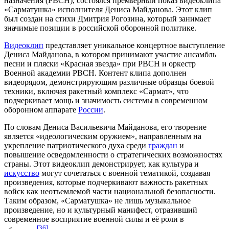
назначения (РВСН)
, состоялся премьерный показ видеоклипа
«
Сарматушка
» исполнителя
Дениса Майданова
. Этот клип
был создан на стихи
Дмитрия Рогозина
, который занимает
значимые позиции в российской оборонной политике.
Видеоклип
представляет уникальное концертное выступление
Дениса Майданова
, в котором принимают участие
ансамбль
песни и пляски «Красная звезда» при
РВСН
и оркестр
Военной академии РВСН
. Контент
клипа
дополнен
видеорядом, демонстрирующим различные образцы боевой
техники, включая ракетный комплекс «Сармат», что
подчеркивает мощь и значимость системы в современном
оборонном аппарате
России
.
По словам
Дениса Васильевича Майданова
, его творение
является «идеологическим оружием», направленным на
укрепление патриотического духа среди
граждан
и
повышение осведомленности о стратегических возможностях
страны. Этот видеоклип демонстрирует, как культура и
искусство
могут сочетаться с военной тематикой, создавая
произведения
, которые подчеркивают важность ракетных
войск как неотъемлемой части
национальной безопасности
.
Таким образом, «Сарматушка» не лишь музыкальное
произведение, но и культурный
манифест
, отразивший
современное восприятие военной силы и её роли в
[36]