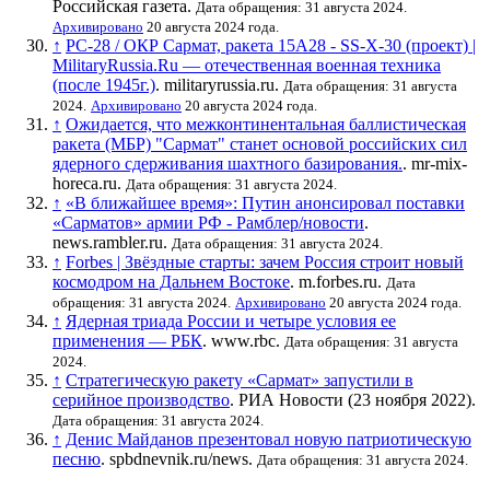
Российская газета
.
Дата обращения: 31 августа 2024.
Архивировано
20 августа 2024 года.
↑
РС-28 / ОКР Сармат, ракета 15А28 - SS-X-30 (проект) |
MilitaryRussia.Ru — отечественная военная техника
(после 1945г.)
. militaryrussia.ru.
Дата обращения: 31 августа
2024.
Архивировано
20 августа 2024 года.
↑
Ожидается, что межконтинентальная баллистическая
ракета (МБР) "Сармат" станет основой российских сил
ядерного сдерживания шахтного базирования.
. mr-mix-
horeca.ru.
Дата обращения: 31 августа 2024.
↑
«В ближайшее время»: Путин анонсировал поставки
«Сарматов» армии РФ - Рамблер/новости
.
news.rambler.ru.
Дата обращения: 31 августа 2024.
↑
Forbes | Звёздные старты: зачем Россия строит новый
космодром на Дальнем Востоке
. m.forbes.ru.
Дата
обращения: 31 августа 2024.
Архивировано
20 августа 2024 года.
↑
Ядерная триада России и четыре условия ее
применения — РБК
. www.rbc.
Дата обращения: 31 августа
2024.
↑
Стратегическую ракету «Сармат» запустили в
серийное производство
. РИА Новости (23 ноября 2022).
Дата обращения: 31 августа 2024.
↑
Денис Майданов презентовал новую патриотическую
песню
. spbdnevnik.ru/news.
Дата обращения: 31 августа 2024.