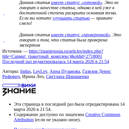
Данная статья
имеет статус «готовой»
. Это не
говорит о
качестве статьи
, однако в ней уже в
достаточной степени раскрыта основная тема.
Если вы хотите
улучшить статью
— правьте
смело!
Данная статья
имеет статус «проверенной»
. Это
говорит о том, что статья была проверена
экспертом
Источник —
https://znanierussia.ru/articles/index.php?
title=Сармат_(ракетный_комплекс)&oldid=2718001
Последний раз редактировалась 14 марта 2026 в 21:54
Авторы:
Istdus
,
LevLev
,
Анна Пузанова
,
Газизов Денис
Рифович
, Ирина Лео,
Светлана Шарашенко
Эта страница в последний раз была отредактирована 14
марта 2026 в 21:54.
Содержание доступно по лицензии
Creative Commons
Attribution
(если не указано иное).