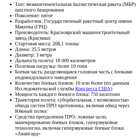
Тип: межконтинентальная баллистическая ракета (МБР)
шахтного базирования
Поколение: пятое
Разработчик:
Государственный ракетный центр имени
Макеева
(ГРЦ)
Производитель
:
Красноярский машиностроительный
завод
(
Красмаш
)
Стартовая масса: 208,1 тонны
Длина
: 35,5 метров
Диаметр: 3 метра
Дальность полета: 18 000 километров
Полезная нагрузка: более 10 тонн
Боевая часть: разделяющаяся головная часть с блоками
индивидуального наведения
Количество боевых блоков: 10 или более (по данным
Исследовательской службы
Конгресса США
)
Мощность каждого боевого блока: 750 килотонн
Траектория полета: суборбитальная, с возможностью
обхода систем ПРО противника, включая обход через
Южный полюс
Средства преодоления
ПРО
: ложные цели,
маневрирование боевых блоков,
гиперзвуковые
технологии
, включая гиперзвуковые боевые блоки
«Авангард»