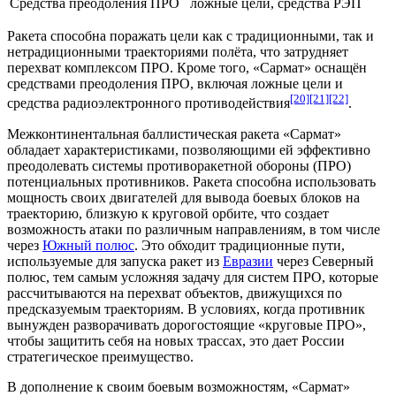
Средства преодоления ПРО
ложные цели, средства РЭП
Ракета
способна поражать цели как с традиционными, так и
нетрадиционными траекториями полёта, что затрудняет
перехват
комплексом ПРО
. Кроме того, «Сармат» оснащён
средствами преодоления ПРО, включая ложные цели и
[20]
[21]
[22]
средства радиоэлектронного противодействия
.
Межконтинентальная баллистическая ракета
«Сармат»
обладает характеристиками, позволяющими ей эффективно
преодолевать системы противоракетной обороны (ПРО)
потенциальных противников.
Ракета
способна использовать
мощность своих двигателей для вывода боевых блоков на
траекторию, близкую к круговой орбите, что создает
возможность атаки по различным направлениям, в том числе
через
Южный полюс
. Это обходит традиционные пути,
используемые для запуска ракет из
Евразии
через
Северный
полюс
, тем самым усложняя задачу для систем ПРО, которые
рассчитываются на перехват объектов, движущихся по
предсказуемым траекториям. В условиях, когда противник
вынужден разворачивать дорогостоящие «круговые ПРО»,
чтобы защитить себя на новых трассах, это дает России
стратегическое преимущество.
В дополнение к своим боевым возможностям, «Сармат»