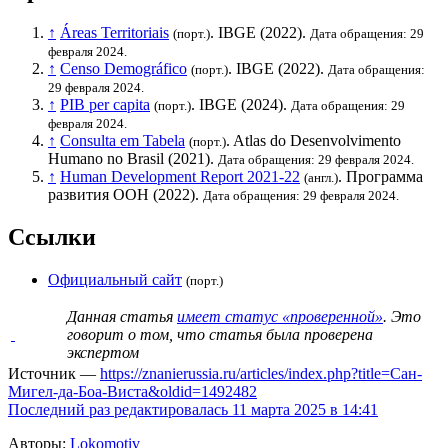
↑
Áreas Territoriais
.
IBGE
(2022).
(порт.)
Дата обращения: 29
февраля 2024.
↑
Censo Demográfico
.
IBGE
(2022).
(порт.)
Дата обращения:
29 февраля 2024.
↑
PIB per capita
.
IBGE
(2024).
(порт.)
Дата обращения: 29
февраля 2024.
↑
Consulta em Tabela
. Atlas do Desenvolvimento
(порт.)
Humano no Brasil (2021).
Дата обращения: 29 февраля 2024.
↑
Human Development Report 2021-22
.
Программа
(англ.)
развития ООН
(2022).
Дата обращения: 29 февраля 2024.
Ссылки
Официальный сайт
(порт.)
Данная статья
имеет статус «проверенной»
. Это
говорит о том, что статья была проверена
экспертом
Источник —
https://znanierussia.ru/articles/index.php?title=Сан-
Мигел-да-Боа-Виста&oldid=1492482
Последний раз редактировалась 11 марта 2025 в 14:41
Авторы:
Lokomotiv