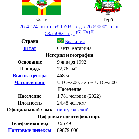
Флаг
Герб
26°41′24″ ю. ш.
53°15′03″ з. д.
/
26.69000° ю. ш.
(G)
(O)
(Я)
53.25083° з. д.
Страна
Бразилия
Штат
Санта-Катарина
История и география
Основание
9 января 1992
Площадь
72,76 км²
Высота центра
468 м
Часовой пояс
UTC−3:00
,
летом
UTC−2:00
Население
Население
1 781 человек (2022)
Плотность
24,48 чел./км²
Официальный язык
португальский
Цифровые идентификаторы
Телефонный код
+55
49
Почтовые индексы
89879-000