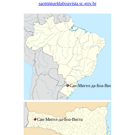
saomigueldaboavista.sc.gov.br
Сан-Мигел-да-Боа-Виста
Сан-Мигел-да-Боа-Виста