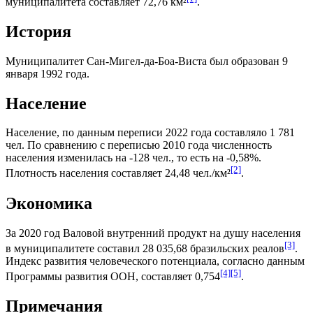
муниципалитета составляет 72,76 км²
.
История
Муниципалитет Сан-Мигел-да-Боа-Виста был образован 9
января 1992 года.
Население
Население, по данным переписи 2022 года составляло 1 781
чел. По сравнению с переписью 2010 года численность
населения изменилась на -128 чел., то есть на -0,58%.
[2]
Плотность населения составляет 24,48 чел./км²
.
Экономика
За 2020 год
Валовой внутренний продукт на душу населения
[3]
в муниципалитете составил 28 035,68
бразильских реалов
.
Индекс развития человеческого потенциала
, согласно данным
[4]
[5]
Программы развития ООН
, составляет 0,754
.
Примечания