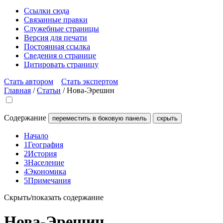
Ссылки сюда
Связанные правки
Служебные страницы
Версия для печати
Постоянная ссылка
Сведения о странице
Цитировать страницу
Стать автором
Стать экспертом
Главная
/
Статьи
/
Нова-Эрешин
Содержание
переместить в боковую панель
скрыть
Начало
1
География
2
История
3
Население
4
Экономика
5
Примечания
Скрыть/показать содержание
Нова-Эрешин