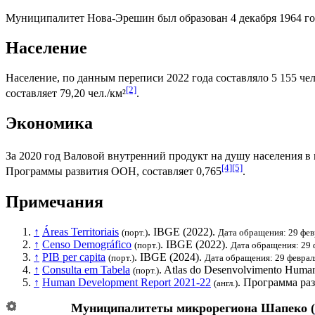
Муниципалитет Нова-Эрешин был образован 4 декабря 1964 го
Население
Население, по данным переписи 2022 года составляло 5 155 чел
[2]
составляет 79,20 чел./км²
.
Экономика
За 2020 год
Валовой внутренний продукт на душу населения
в 
[4]
[5]
Программы развития ООН
, составляет 0,765
.
Примечания
↑
Áreas Territoriais
.
IBGE
(2022).
(порт.)
Дата обращения: 29 фев
↑
Censo Demográfico
.
IBGE
(2022).
(порт.)
Дата обращения: 29 
↑
PIB per capita
.
IBGE
(2024).
(порт.)
Дата обращения: 29 феврал
↑
Consulta em Tabela
. Atlas do Desenvolvimento Human
(порт.)
↑
Human Development Report 2021-22
.
Программа ра
(англ.)
Муниципалитеты микрорегиона
Шапеко
(