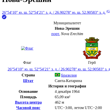
(G
26°54′10″ ю. ш.
52°54′21″ з. д.
/
26.90278° ю. ш. 52.90583° з. д.
Муниципалитет
Нова-Эрешин
порт.
Nova Erechim
Флаг
Герб
26°54′10″ ю. ш.
52°54′21″ з. д.
/
26.90278° ю. ш. 52.90583° з. д
Страна
Бразилия
Штат
Санта-Катарина
История и география
Основание
4 декабря 1964
Площадь
65,09 км²
Высота центра
462 м
Часовой пояс
UTC−3:00
,
летом
UTC−2:00