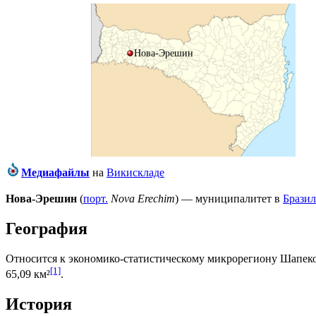
Нова-Эрешин
Медиафайлы
на
Викискладе
Нова-Эрешин
(
порт.
Nova Erechim
) — муниципалитет в
Брази
География
Относится к экономико-статистическому микрорегиону
Шапек
[1]
65,09 км²
.
История