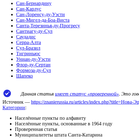
Сан-Бернардину
Сан-Карлус
Сан-Лоренсу-ду-Уэсти
Сан-Мигел-да-Боа-Виста
Санта-Терезинья-ду-Прогресу
Сантиагу-ду-Сул
Саудадис
Серра-Алта
Сул-Бразил
Тигриньюс
Униан-ду-Уэсти
Флор-ду-Сертан
Формоза-ду-Сул
Шапеко
Данная статья
имеет статус «проверенной»
. Это го
Источник —
https://znanierussia.ru/articles/index.php?title=Нов
Категории
:
Населённые пункты по алфавиту
Населённые пункты, основанные в 1964 году
Проверенная статья
Муниципалитеты штата Санта-Катарина