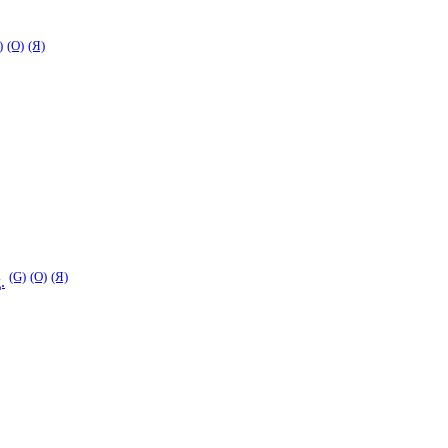
)
(O)
(Я)
(G)
(O)
(Я)
.