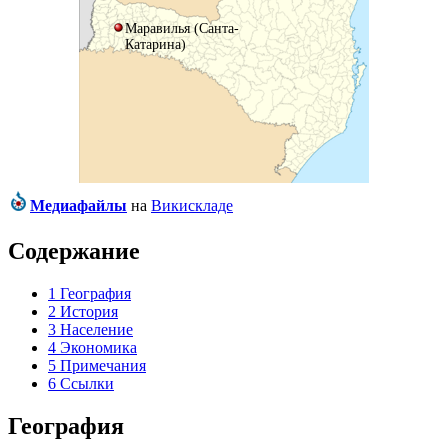
Маравилья (Санта-
Катарина)
Медиафайлы
на
Викискладе
Содержание
1
География
2
История
3
Население
4
Экономика
5
Примечания
6
Ссылки
География