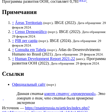
[4]
[5]
Программы развития ООН
, составляет 0,781
.
Примечания
↑
Áreas Territoriais
.
IBGE
(2022).
(порт.)
Дата обращения: 29
февраля 2024.
↑
Censo Demográfico
.
IBGE
(2022).
(порт.)
Дата обращения:
29 февраля 2024.
↑
PIB per capita
.
IBGE
(2024).
(порт.)
Дата обращения: 29
февраля 2024.
↑
Consulta em Tabela
. Atlas do Desenvolvimento
(порт.)
Humano no Brasil (2021).
Дата обращения: 29 февраля 2024.
↑
Human Development Report 2021-22
.
Программа
(англ.)
развития ООН
(2022).
Дата обращения: 29 февраля 2024.
Ссылки
Официальный сайт
(порт.)
Данная статья
имеет статус «проверенной»
. Это
говорит о том, что статья была проверена
экспертом
Источник —
https://znanierussia.ru/articles/index.php?