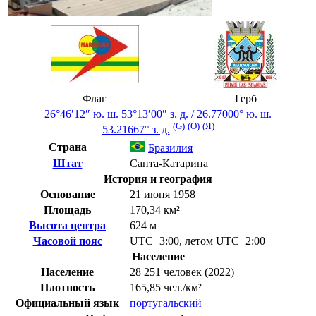
Флаг
Герб
26°46′12″ ю. ш.
53°13′00″ з. д.
/
26.77000° ю. ш.
(G)
(O)
(Я)
53.21667° з. д.
Страна
Бразилия
Штат
Санта-Катарина
История и география
Основание
21 июня 1958
Площадь
170,34 км²
Высота центра
624 м
Часовой пояс
UTC−3:00
,
летом
UTC−2:00
Население
Население
28 251 человек (2022)
Плотность
165,85 чел./км²
Официальный язык
португальский