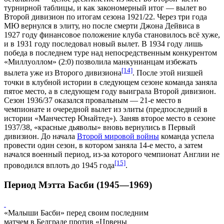
турнирной таблицы, и как закономерный итог — вылет во
Второй дивизион по итогам
сезона 1921/22
. Через три года
МЮ вернулся в элиту, но после смерти Джона Дейвиса в
1927 году финансовое положение клуба становилось всё хуже,
и в 1931 году последовал новый вылет. В 1934 году лишь
победа в последнем туре над непосредственным конкурентом
«
Миллуоллом
» (2:0) позволила манкунианцам избежать
[14]
вылета уже из Второго дивизиона
. После этой низшей
точки в клубной истории в следующем сезоне команда заняла
пятое место, а в
следующем году
выиграла Второй дивизион.
Сезон
1936/37
оказался провальным — 21-е место в
чемпионате и очередной вылет из элиты (предпоследний в
истории «Манчестер Юнайтед»). Заняв второе место в сезоне
1937/38, «красные дьяволы» вновь вернулись в Первый
дивизион. До начала
Второй мировой войны
команда успела
провести
один сезон
, в котором заняла 14-е место, а затем
начался военный период, из-за которого чемпионат Англии не
[15]
проводился вплоть до 1945 года
.
Период Мэтта Басби (1945—1969)
«Малыши Басби» перед своим последним
матчем в Белграде против «Црвены