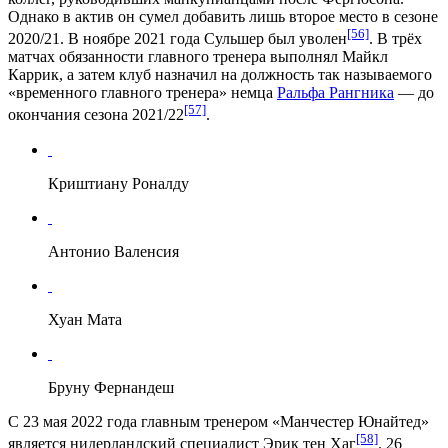
Однако в актив он сумел добавить лишь второе место в сезоне
[56]
2020/21
. В ноябре 2021 года Сульшер был уволен
. В трёх
матчах обязанности главного тренера выполнял
Майкл
Каррик
, а затем клуб назначил на должность так называемого
«временного главного тренера» немца
Ральфа Рангника
— до
[57]
окончания сезона 2021/22
.
Криштиану Роналду
Антонио Валенсия
Хуан Мата
Бруну Фернандеш
С 23 мая 2022 года главным тренером «Манчестер Юнайтед»
[58]
является нидерландский специалист
Эрик тен Хаг
. 26