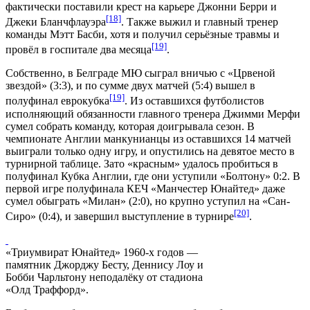
фактически поставили крест на карьере
Джонни Берри
и
[18]
Джеки Бланчфлауэра
. Также выжил и главный тренер
команды Мэтт Басби, хотя и получил серьёзные травмы и
[19]
провёл в госпитале два месяца
.
Собственно, в Белграде МЮ сыграл вничью с «Црвеной
звездой» (3:3), и по сумме двух матчей (5:4) вышел в
[19]
полуфинал еврокубка
. Из оставшихся футболистов
исполняющий обязанности главного тренера Джимми Мерфи
сумел собрать команду, которая доигрывала сезон. В
чемпионате Англии манкунианцы из оставшихся 14 матчей
выиграли только одну игру, и опустились на девятое место в
турнирной таблице. Зато «красным» удалось пробиться в
полуфинал Кубка Англии, где они уступили «
Болтону
» 0:2. В
первой игре полуфинала КЕЧ «Манчестер Юнайтед» даже
сумел обыграть «
Милан
» (2:0), но крупно уступил на «
Сан-
[20]
Сиро
» (0:4), и завершил выступление в турнире
.
«Триумвират Юнайтед» 1960-х годов —
памятник Джорджу Бесту, Деннису Лоу и
Бобби Чарльтону неподалёку от стадиона
«Олд Траффорд».