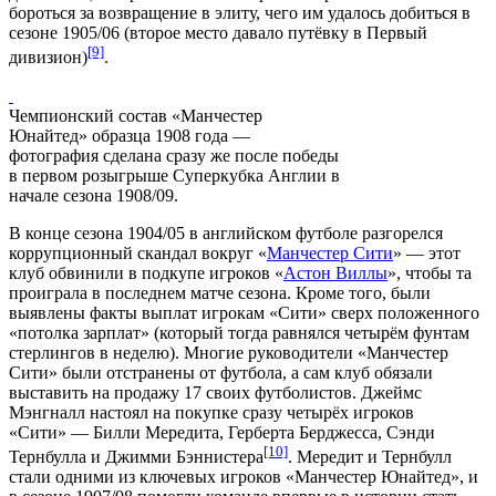
бороться за возвращение в элиту, чего им удалось добиться в
сезоне 1905/06 (второе место давало путёвку в Первый
[9]
дивизион)
.
Чемпионский состав «Манчестер
Юнайтед» образца 1908 года —
фотография сделана сразу же после победы
в первом розыгрыше Суперкубка Англии в
начале сезона 1908/09.
В конце сезона 1904/05 в английском футболе разгорелся
коррупционный
скандал вокруг «
Манчестер Сити
» — этот
клуб обвинили в подкупе игроков «
Астон Виллы
», чтобы та
проиграла в последнем матче сезона. Кроме того, были
выявлены факты выплат игрокам «Сити» сверх положенного
«
потолка зарплат
» (который тогда равнялся четырём
фунтам
стерлингов
в неделю). Многие руководители «Манчестер
Сити» были отстранены от футбола, а сам клуб обязали
выставить на продажу 17 своих футболистов. Джеймс
Мэнгналл настоял на покупке сразу четырёх игроков
«Сити» —
Билли Мередита
,
Герберта Берджесса
,
Сэнди
[10]
Тернбулла
и
Джимми Бэннистера
. Мередит и Тернбулл
стали одними из ключевых игроков «Манчестер Юнайтед», и