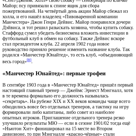
«Сент-Джеймс Холл» свою собаку —
сенбернара
по кличке
Майор; псу привязали к спине ящик для сбора
пожертвований. На четвёртый день акции Майор сбежал из
холла, и его нашёл владелец «Пивоваренной компании
Манчестера»
Джон Генри Дейвис
. Майор понравился дочери
Дэйвиса, и тот решил разыскать хозяина, чтобы купить собаку.
Стаффорд сумел убедить бизнесмена вложить инвестиции в
футбольный клуб в обмен на собаку. Также Дейвис вскоре
стал президентом клуба. 22 апреля 1902 года новое
руководство приняло решение изменить название клуба. Так
родился «Манчестер Юнайтед», то есть клуб, «объединяющий
[8]
весь город»
.
«Манчестер Юнайтед»: первые трофеи
В сентябре 1903 года в «Манчестер Юнайтед» пришёл первый
настоящий главный тренер —
Джеймс Эрнест Мэнгналл
, хотя
в те времена формально его должность называлась
«секретарь». На рубеже XIX и XX веков команды чаще всего
обходились вовсе без отдельных тренеров, а тактику на игру
формировали либо капитаны, либо совет из наиболее
опытных игроков. Приглашение отдельного тренера резко
улучшило результаты МЮ — если в сезоне 1901/02 тогда ещё
«Ньютон Хит» финишировал на 15 месте во Втором
дивизионе, то при Мэнгналле «красно-чёрные» стали