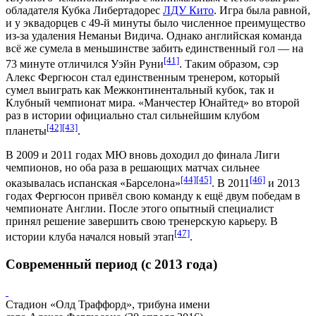
обладателя
Кубка Либертадорес
ЛДУ Кито
. Игра была равной,
и у эквадорцев с 49-й минуты было численное преимущество
из-за удаления Неманьи Видича. Однако английская команда
всё же сумела в меньшинстве забить единственный гол — на
[41]
73 минуте отличился Уэйн Руни
. Таким образом, сэр
Алекс Фергюсон стал единственным тренером, который
сумел выиграть как Межконтинентальный кубок, так и
Клубный чемпионат мира. «Манчестер Юнайтед» во второй
раз в истории официально стал сильнейшим клубом
[42]
[43]
планеты
.
В 2009 и 2011 годах МЮ вновь доходил до финала Лиги
чемпионов, но оба раза в решающих матчах сильнее
[44]
[45]
[46]
оказывалась испанская «Барселона»
. В
2011
и
2013
годах Фергюсон привёл свою команду к ещё двум победам в
чемпионате Англии. После этого опытный специалист
принял решение завершить свою тренерскую карьеру. В
[47]
истории клуба начался новый этап
.
Современный период (с 2013 года)
Стадион «Олд Траффорд», трибуна имени