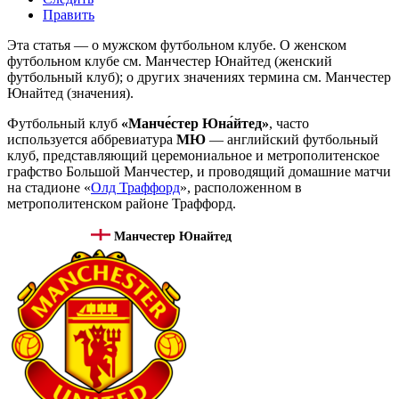
Править
Эта статья — о мужском футбольном клубе. О женском
футбольном клубе см.
Манчестер Юнайтед (женский
футбольный клуб)
; о других значениях термина см.
Манчестер
Юнайтед (значения)
.
Футбольный клуб
«Манче́стер Юна́йтед»
, часто
используется аббревиатура
МЮ
—
английский
футбольный
клуб
, представляющий церемониальное и
метрополитенское
графство
Большой Манчестер
, и проводящий домашние матчи
на стадионе «
Олд Траффорд
», расположенном в
метрополитенском районе
Траффорд
.
Манчестер Юнайтед