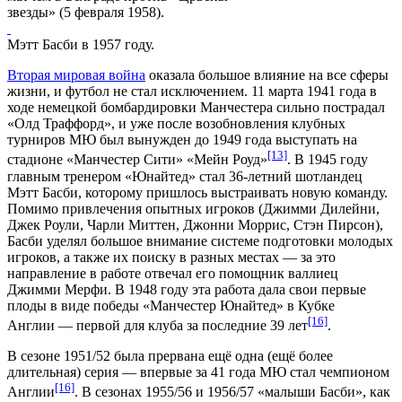
звезды» (5 февраля 1958).
Мэтт Басби в 1957 году.
Вторая мировая война
оказала большое влияние на все сферы
жизни, и футбол не стал исключением. 11 марта 1941 года в
ходе немецкой
бомбардировки Манчестера
сильно пострадал
«Олд Траффорд», и уже после возобновления клубных
турниров МЮ был вынужден до 1949 года выступать на
[13]
стадионе «Манчестер Сити» «
Мейн Роуд
»
. В 1945 году
главным тренером «Юнайтед» стал 36-летний шотландец
Мэтт Басби
, которому пришлось выстраивать новую команду.
Помимо привлечения опытных игроков (
Джимми Дилейни
,
Джек Роули
,
Чарли Миттен
,
Джонни Моррис
,
Стэн Пирсон
),
Басби уделял большое внимание системе подготовки молодых
игроков, а также их поиску в разных местах — за это
направление в работе отвечал его помощник валлиец
Джимми Мерфи
. В 1948 году эта работа дала свои первые
плоды в виде победы «Манчестер Юнайтед» в Кубке
[16]
Англии — первой для клуба за последние 39 лет
.
В сезоне
1951/52
была прервана ещё одна (ещё более
длительная) серия — впервые за 41 года МЮ стал чемпионом
[16]
Англии
. В сезонах
1955/56
и
1956/57
«малыши Басби», как