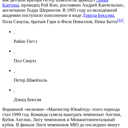
Кантона́
, ирландец
Рой Кин
, россиянин
Андрей Канчельскис
,
англичанин
Тедди Шерингем
. В 1995 году из молодёжной
академии поступило пополнение в виде
Дэвида Бекхэма
,
[33]
Пола Скоулза
, братьев
Гари
и
Фила Невиллов
,
Ники Батта
.
Райан Гиггз
Пол Скоулз
Петер Шмейхель
Дэвид Бекхэм
Вершиной «величия» «Манчестер Юнайтед» этого периода
стал 1999 год. Команда сумела выиграть чемпионат Англии,
Кубок Англии, Лигу чемпионов и Межконтинентальный
кубок. В финале Лиги чемпионов МЮ до последних минут