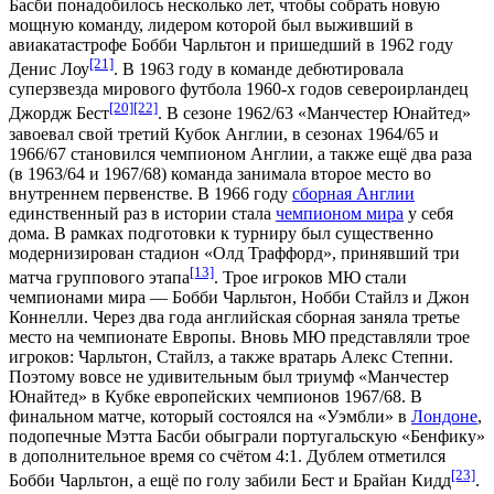
Басби понадобилось несколько лет, чтобы собрать новую
мощную команду, лидером которой был выживший в
авиакатастрофе Бобби Чарльтон и пришедший в 1962 году
[21]
Денис Лоу
. В 1963 году в команде дебютировала
суперзвезда мирового футбола 1960-х годов североирландец
[20]
[22]
Джордж Бест
. В сезоне
1962/63
«Манчестер Юнайтед»
завоевал свой третий Кубок Англии, в сезонах
1964/65
и
1966/67
становился чемпионом Англии, а также ещё два раза
(в
1963/64
и
1967/68
) команда занимала второе место во
внутреннем первенстве. В
1966 году
сборная Англии
единственный раз в истории стала
чемпионом мира
у себя
дома. В рамках подготовки к турниру был существенно
модернизирован стадион «Олд Траффорд», принявший три
[13]
матча группового этапа
. Трое игроков МЮ стали
чемпионами мира — Бобби Чарльтон,
Нобби Стайлз
и
Джон
Коннелли
. Через два года английская сборная заняла третье
место на
чемпионате Европы
. Вновь МЮ представляли трое
игроков: Чарльтон, Стайлз, а также вратарь
Алекс Степни
.
Поэтому вовсе не удивительным был триумф «Манчестер
Юнайтед» в
Кубке европейских чемпионов 1967/68
. В
финальном матче, который состоялся на «
Уэмбли
» в
Лондоне
,
подопечные Мэтта Басби обыграли португальскую «
Бенфику
»
в дополнительное время со счётом 4:1. Дублем отметился
[23]
Бобби Чарльтон, а ещё по голу забили Бест и
Брайан Кидд
.