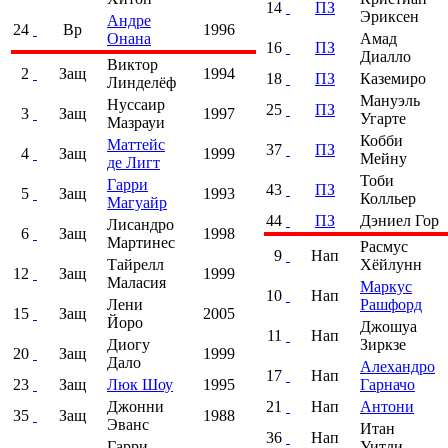
14
ПЗ
Эриксен
Андре
24
Вр
1996
Онана
Амад
16
ПЗ
Диалло
Виктор
2
Защ
1994
18
ПЗ
Каземиро
Линделёф
Мануэль
Нуссаир
25
ПЗ
3
Защ
1997
Угарте
Мазрауи
Кобби
Маттейс
37
ПЗ
4
Защ
1999
Мейну
де Лигт
Тоби
Гарри
43
ПЗ
5
Защ
1993
Колльер
Магуайр
44
ПЗ
Дэниел Гор
Лисандро
6
Защ
1998
Мартинес
Расмус
9
Нап
Тайрелл
Хёйлунн
12
Защ
1999
Маласия
Маркус
10
Нап
Лени
Рашфорд
15
Защ
2005
Йоро
Джошуа
11
Нап
Диогу
Зиркзе
20
Защ
1999
Дало
Алехандро
17
Нап
23
Защ
Люк Шоу
1995
Гарначо
Джонни
21
Нап
Антони
35
Защ
1988
Эванс
Итан
36
Нап
Гарри
Уитли