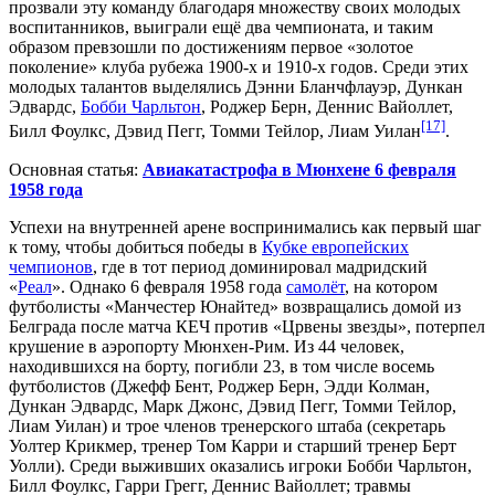
прозвали эту команду благодаря множеству своих молодых
воспитанников, выиграли ещё два чемпионата, и таким
образом превзошли по достижениям первое «золотое
поколение» клуба рубежа 1900-х и 1910-х годов. Среди этих
молодых талантов выделялись
Дэнни Бланчфлауэр
,
Дункан
Эдвардс
,
Бобби Чарльтон
,
Роджер Берн
,
Деннис Вайоллет
,
[17]
Билл Фоулкс
,
Дэвид Пегг
,
Томми Тейлор
,
Лиам Уилан
.
Основная статья:
Авиакатастрофа в Мюнхене 6 февраля
1958 года
Успехи на внутренней арене воспринимались как первый шаг
к тому, чтобы добиться победы в
Кубке европейских
чемпионов
, где в тот период доминировал мадридский
«
Реал
». Однако 6 февраля 1958 года
самолёт
, на котором
футболисты «Манчестер Юнайтед» возвращались домой из
Белграда
после матча
КЕЧ
против «
Црвены звезды
», потерпел
крушение в
аэропорту Мюнхен-Рим
. Из 44 человек,
находившихся на борту, погибли 23, в том числе восемь
футболистов (
Джефф Бент
, Роджер Берн,
Эдди Колман
,
Дункан Эдвардс,
Марк Джонс
, Дэвид Пегг, Томми Тейлор,
Лиам Уилан) и трое членов тренерского штаба (секретарь
Уолтер Крикмер
, тренер Том Карри и старший тренер Берт
Уолли). Среди выживших оказались игроки Бобби Чарльтон,
Билл Фоулкс,
Гарри Грегг
, Деннис Вайоллет; травмы