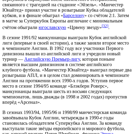
связанного с
трагедией
на стадионе «Эйзель». «Манчестер
Юнайтед» принял участие в розыгрыше
Кубка обладателей
кубков
, и в финале обыграл «
Барселону
» со счётом 2:1. Затем
в матче за
Суперкубок Европы
англичане с минимальным
[32]
счётом обыграли
югославскую
«
Црвену звезду
»
.
В сезоне 1991/92 манкунианцы выиграли Кубок английской
лиги (впервые в своей истории), а также заняли второе место
в
чемпионате Англии
. В 1992 году все участники Первого
дивизиона вышли из английской лиги и учредили новый
турнир —
Английскую Премьер-лигу
, которая поныне
является высшим дивизионом в системе английского
клубного футбола. «Манчестер Юнайтед» выиграл первые два
розыгрыша АПЛ, и в целом стал доминировать в чемпионате
Англии на протяжении всех 1990-х годов. Уступив первое
место в сезоне
1994/95
команде «
Блэкберн Роверс
»,
манкунианцы выиграли шесть из восьми следующих
чемпионатов, лишь дважды (в
1998
и
2002
годах) пропустив
вперёд «Арсенал».
В сезонах
1993/94
,
1995/96
и
1998/99
манчестерская команда
завоёвывала Кубок Англии, четырежды в 1990-е годы
становилась обладателем Суперкубка Англии. За команду
выступали такие звёзды европейского и мирового футбола,
как датский вратарь
Петер Шмейхель
, француз
Эрика