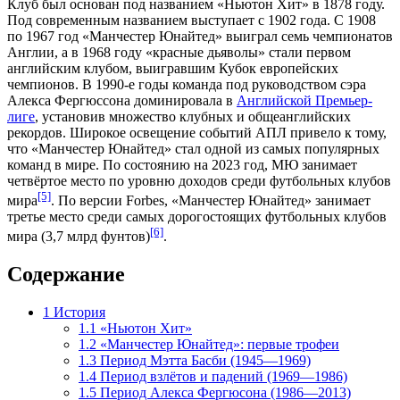
Клуб был основан под названием «Ньютон Хит» в 1878 году.
Под современным названием выступает с 1902 года. С 1908
по 1967 год «Манчестер Юнайтед» выиграл семь чемпионатов
Англии, а в 1968 году «красные дьяволы» стали первом
английским клубом, выигравшим Кубок европейских
чемпионов. В
1990-е годы
команда под руководством сэра
Алекса Фергюссона
доминировала в
Английской Премьер-
лиге
, установив множество клубных и общеанглийских
рекордов. Широкое освещение событий АПЛ привело к тому,
что «Манчестер Юнайтед» стал одной из самых популярных
команд в мире. По состоянию на 2023 год, МЮ занимает
четвёртое место по уровню доходов среди футбольных клубов
[5]
мира
. По версии
Forbes
, «Манчестер Юнайтед» занимает
третье место среди самых дорогостоящих футбольных клубов
[6]
мира (3,7 млрд
фунтов
)
.
Содержание
1
История
1.1
«Ньютон Хит»
1.2
«Манчестер Юнайтед»: первые трофеи
1.3
Период Мэтта Басби (1945—1969)
1.4
Период взлётов и падений (1969—1986)
1.5
Период Алекса Фергюсона (1986—2013)