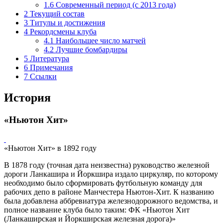
1.6
Современный период (с 2013 года)
2
Текущий состав
3
Титулы и достижения
4
Рекордсмены клуба
4.1
Наибольшее число матчей
4.2
Лучшие бомбардиры
5
Литература
6
Примечания
7
Ссылки
История
«Ньютон Хит»
«Ньютон Хит» в 1892 году
В 1878 году (точная дата неизвестна) руководство железной
дороги Ланкашира и Йоркшира издало циркуляр, по которому
необходимо было сформировать футбольную команду для
рабочих
депо
в районе
Манчестера
Ньютон-Хит. К названию
была добавлена аббревиатура железнодорожного ведомства, и
полное название клуба было таким: ФК «Ньютон Хит
(Ланкаширская и Йоркширская железная дорога)»