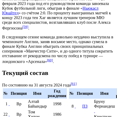
февраля 2023 года под его руководством команда завоевала
Кубок футбольной лиги, обыграв в финале «
Ньюкасл
Юнайтед
» со счётом 2:0. По проценту выигранных матчей к
концу 2023 года тен Хаг является лучшим тренером МЮ
среди всех специалистов, возглавлявших клуб после Алекса
[59]
Фергюсона
.
В следующем сезоне команда довольно неудачно выступила в
чемпионате Англии
, заняв восьмое место, однако сумела в
финале
Кубка Англии
обыграть своих принципиальных
соперников «Манчестер Сити», и до одного титула сократить
отставание от рекордсмена по числу побед в турнире —
[60]
лондонского «Арсенала»
.
Текущий состав
[61]
По состоянию на 31 августа 2024 года
Год
№
Позиция
Имя
№
Позиция
Имя
рождения
Алтай
Бруну
1
Вр
1998
Байындыр
8
ПЗ
Фернандеш
Том
22
Вр
1986
Хитон
Кристиан