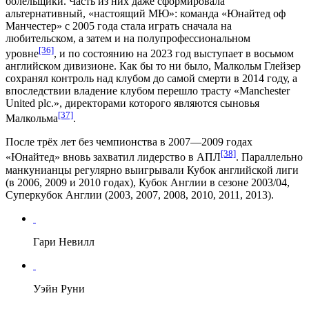
болельщики. Часть из них даже сформировала
альтернативный, «настоящий МЮ»: команда «
Юнайтед оф
Манчестер
» с 2005 года стала играть сначала на
любительском, а затем и на полупрофессиональном
[36]
уровне
, и по состоянию на 2023 год выступает в восьмом
английском дивизионе. Как бы то ни было, Малкольм Глейзер
сохранял контроль над клубом до самой смерти в 2014 году, а
впоследствии владение клубом перешло трасту «
Manchester
United plc.
», директорами которого являются сыновья
[37]
Малкольма
.
После трёх лет без чемпионства в 2007—2009 годах
[38]
«Юнайтед» вновь захватил лидерство в АПЛ
. Параллельно
манкунианцы регулярно выигрывали Кубок английской лиги
(в 2006, 2009 и 2010 годах), Кубок Англии в сезоне
2003/04
,
Суперкубок Англии (2003, 2007, 2008, 2010, 2011, 2013).
Гари Невилл
Уэйн Руни