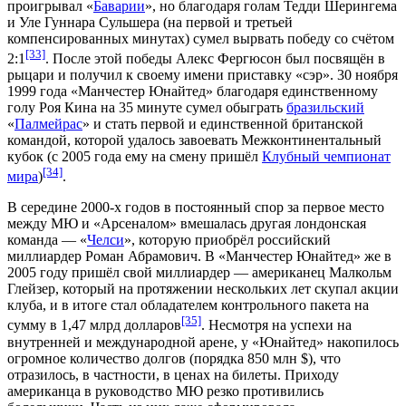
проигрывал «
Баварии
», но благодаря голам Тедди Шерингема
и
Уле Гуннара Сульшера
(на первой и третьей
компенсированных минутах) сумел вырвать победу со счётом
[33]
2:1
. После этой победы Алекс Фергюсон был посвящён в
рыцари и получил к своему имени приставку «сэр». 30 ноября
1999 года «Манчестер Юнайтед» благодаря единственному
голу Роя Кина на 35 минуте сумел обыграть
бразильский
«
Палмейрас
» и стать первой и единственной британской
командой, которой удалось завоевать Межконтинентальный
кубок (с 2005 года ему на смену пришёл
Клубный чемпионат
[34]
мира
)
.
В середине 2000-х годов в постоянный спор за первое место
между МЮ и «Арсеналом» вмешалась другая лондонская
команда — «
Челси
», которую приобрёл российский
миллиардер
Роман Абрамович
. В «Манчестер Юнайтед» же в
2005 году пришёл свой миллиардер — американец
Малкольм
Глейзер
, который на протяжении нескольких лет скупал акции
клуба, и в итоге стал обладателем контрольного пакета на
[35]
сумму в 1,47 млрд долларов
. Несмотря на успехи на
внутренней и международной арене, у «Юнайтед» накопилось
огромное количество долгов (порядка 850 млн $), что
отразилось, в частности, в ценах на билеты. Приходу
американца в руководство МЮ резко противились