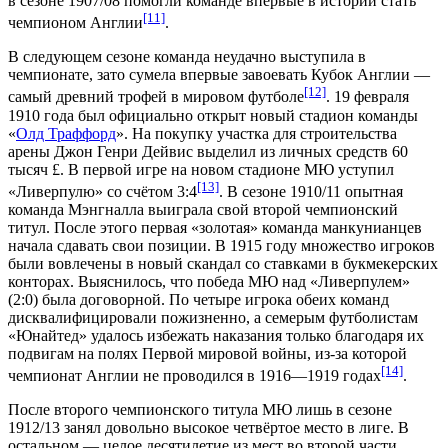
в сезоне 1907/08 помогли команде впервые в истории стать
[11]
чемпионом Англии
.
В следующем сезоне команда неудачно выступила в
чемпионате, зато сумела впервые завоевать
Кубок Англии
—
[12]
самый древний трофей в мировом футболе
. 19 февраля
1910 года был официально открыт новый стадион команды
«
Олд Траффорд
». На покупку участка для строительства
арены Джон Генри Дейвис выделил из личных средств 60
тысяч £. В первой игре на новом стадионе МЮ уступил
[13]
«Ливерпулю» со счётом 3:4
. В сезоне 1910/11 опытная
команда Мэнгналла выиграла свой второй чемпионский
титул. После этого первая «золотая» команда манкунианцев
начала сдавать свои позиции. В 1915 году множество игроков
были вовлечены в
новый скандал
со ставками в
букмекерских
конторах
. Выяснилось, что победа МЮ над «Ливерпулем»
(2:0) была договорной. По четыре игрока обеих команд
дисквалифицировали пожизненно, а семерым футболистам
«Юнайтед» удалось избежать наказания только благодаря их
подвигам на полях
Первой мировой войны
, из-за которой
[14]
чемпионат Англии не проводился в 1916—1919 годах
.
После второго чемпионского титула МЮ лишь в сезоне
1912/13 занял довольно высокое четвёртое место в лиге. В
остальном — целое десятилетие из мест во второй части