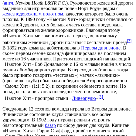
(
англ.
Newton Heath L&YR F.C.
). Руководство железной дороги
выделило для игр небольшое поле «
Норт Роуд
» рядом с
железнодорожным полотном
, качество которого было очень
плохим. К 1890 году «Ньютон Хит» юридически отделился от
железной дороги, хотя большая часть состава продолжала
формироваться из железнодорожников. Благодаря этому
«Ньютон Хит» мог экономить на переездах, поскольку
[7]
работникам железной дороги полагался бесплатный проезд
.
В 1892 году команда дебютировала в
Первом дивизионе
. В
своём первом сезоне команда финишировала на последнем
месте из 16 участников. При этом шотландский нападающий
«Ньютон Хит»
Боб Дональдсон
с 16-ю мячами вошёл в число
лучших бомбардиров турнира. В переходных (или как тогда
было принято говорить «тестовых») матчах «язычники»
(прозвище клуба) обыграли победителя Второго дивизиона
«
Смолл Хит
» (1:1; 5:2), и сохранили себе место в элите. Но
ненадолго: вновь заняв последнее место в чемпионате,
[8]
«Ньютон Хит» проиграл стыки «
Ливерпулю
»
.
Следующие 12 сезонов команда играла во Втором дивизионе.
Финансовое состояние клуба становилось всё более
удручающим. В 1902 году игроки решили устроить
благотворительный
базар
по сбору денег для клуба. Капитан
«Ньютон Хита»
Гарри Стаффорд
привёл в манчестерский