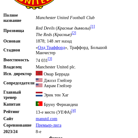
Полное
Manchester United Football Club
название
[1]
Red Devils
(
Красные дьяволы
)
Прозвища
[2]
The Reds (Красные)
Основан
1878
; 148 лет назад
«
Олд Траффорд
»,
Траффорд
,
Большой
Стадион
Манчестер
[3]
Вместимость
74 031
Владелец
Manchester United plc.
Исп. директор
Омар Беррада
Джоэл Глейзер
Сопредседатели
Аврам Глейзер
Главный
Эрик тен Хаг
тренер
Капитан
Бруну Фернандеш
[4]
Рейтинг
13-е место (
УЕФА
)
Сайт
manutd.com
Соревнование
Премьер-лига
2023/24
8-е
Форма