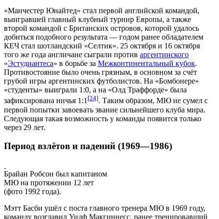
«Манчестер Юнайтед» стал первой английской командой,
выигравшей главный клубный турнир Европы, а также
второй командой с Британских островов, которой удалось
добиться подобного результата — годом ранее обладателем
КЕЧ стал шотландский «
Селтик
». 25 октября и 16 октября
того же года англичане сыграли против
аргентинского
«
Эстудиантеса
» в борьбе за
Межконтинентальный кубок
.
Противостояние было очень грязным, в основном за счёт
грубой игры аргентинских футболистов. На «
Бомбонере
»
«студенты» выиграли 1:0, а на «Олд Траффорде» была
[24]
зафиксирована ничья 1:1
. Таким образом, МЮ не сумел с
первой попытки завоевать звание сильнейшего клуба мира.
Следующая такая возможность у команды появится только
через 29 лет.
Период взлётов и падений (1969—1986)
Брайан Робсон был капитаном
МЮ на протяжении 12 лет
(фото 1992 года).
Мэтт Басби ушёл с поста главного тренера МЮ в 1969 году,
команду возглавил
Уилф Макгиннесс
, ранее тренировавший