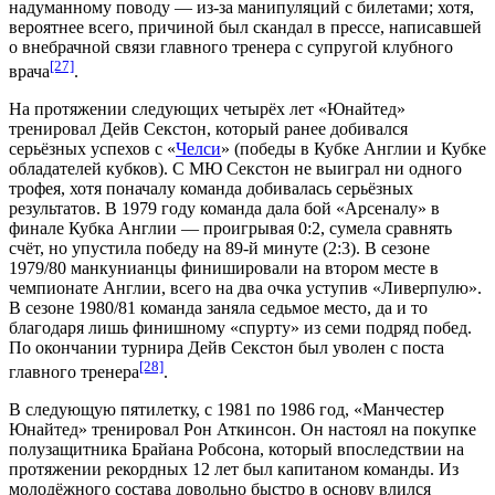
надуманному поводу — из-за манипуляций с билетами; хотя,
вероятнее всего, причиной был скандал в прессе, написавшей
о внебрачной связи главного тренера с супругой клубного
[27]
врача
.
На протяжении следующих четырёх лет «Юнайтед»
тренировал
Дейв Секстон
, который ранее добивался
серьёзных успехов с «
Челси
» (победы в Кубке Англии и
Кубке
обладателей кубков
). С МЮ Секстон не выиграл ни одного
трофея, хотя поначалу команда добивалась серьёзных
результатов. В
1979 году
команда дала бой «Арсеналу» в
финале Кубка Англии — проигрывая 0:2, сумела сравнять
счёт, но упустила победу на 89-й минуте (2:3). В сезоне
1979/80
манкунианцы финишировали на втором месте в
чемпионате Англии, всего на два очка уступив «Ливерпулю».
В сезоне
1980/81
команда заняла седьмое место, да и то
благодаря лишь финишному «спурту» из семи подряд побед.
По окончании турнира Дейв Секстон был уволен с поста
[28]
главного тренера
.
В следующую пятилетку, с 1981 по 1986 год, «Манчестер
Юнайтед» тренировал
Рон Аткинсон
. Он настоял на покупке
полузащитника
Брайана Робсона
, который впоследствии на
протяжении рекордных 12 лет был капитаном команды. Из
молодёжного состава довольно быстро в основу влился