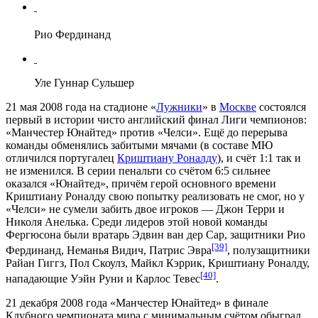
Рио Фердинанд
Уле Гуннар Сульшер
21 мая 2008 года на стадионе «
Лужники
» в
Москве
состоялся
первый в истории чисто английский финал
Лиги чемпионов
:
«Манчестер Юнайтед» против «Челси». Ещё до перерыва
команды обменялись забитыми мячами (в составе МЮ
отличился португалец
Криштиану Роналду
), и счёт 1:1 так и
не изменился. В серии пенальти со счётом 6:5 сильнее
оказался «Юнайтед», причём герой основного времени
Криштиану Роналду свою попытку реализовать не смог, но у
«Челси» не сумели забить двое игроков —
Джон Терри
и
Николя Анелька
. Среди лидеров этой новой команды
Фергюсона были вратарь
Эдвин ван дер Сар
, защитники
Рио
[39]
Фердинанд
,
Неманья Видич
,
Патрис Эвра
, полузащитники
Райан Гиггз
,
Пол Скоулз
,
Майкл Кэррик
, Криштиану Роналду,
[40]
нападающие
Уэйн Руни
и
Карлос Тевес
.
21 декабря 2008 года «Манчестер Юнайтед» в финале
Клубного чемпионата мира
с минимальным счётом обыграл