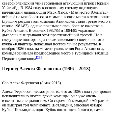
североирландский универсальный атакующий игрок
Норман
Уайтсайд
. В 1984 году к основному составу подтянулся
валлийский нападающий
Марк Хьюз
. «Манчестер Юнайтед»
всё ещё не мог бороться за самые высокие места в чемпионате
(лучшим результатом команды Аткинсона стало третье место в
сезоне
1981/82
), однако показывал свои боевые качества в
Кубке Англии. В сезонах
1982/83
и
1984/85
«красные
дьяволы» выигрывали этот престижнейший трофей. Но в
следующие полтора года после завоевания своего шестого
кубка «Юнайтед» показывал нестабильные результаты. К
ноябрю 1986 года, на момент увольнения Рона Аткинсона,
команда занимала предпоследнее место в турнирной таблице
[29]
Первого дивизиона
.
Период Алекса Фергюсона (1986—2013)
Сэр Алекс Фергюсон (8 мая 2013).
Алекс Фергюсон
, несмотря на то, что до 1986 года тренировал
исключительно шотландские команды, был уже очень
известным специалистом. Со скромной командой «
Абердин
»
он выиграл три
чемпионата Шотландии
, завоевал четыре
Кубка Шотландии
, один
Кубок шотландской лиги
и, самое