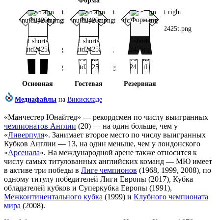
Основная
Гостевая
Резервная
Медиафайлы
на
Викискладе
«Манчестер Юнайтед» — рекордсмен по числу выигранных
чемпионатов Англии
(20) — на один больше, чем у
«
Ливерпуля
». Занимает второе место по числу выигранных
Кубков Англии
— 13, на один меньше, чем у лондонского
«
Арсенала
». На международной арене также относится к
числу самых титулованных английских команд — МЮ имеет
в активе три победы в
Лиге чемпионов
(1968, 1999, 2008), по
одному титулу победителей
Лиги Европы
(2017),
Кубка
обладателей кубков
и
Суперкубка Европы
(1991),
Межконтинентального кубка
(1999) и
Клубного чемпионата
мира
(2008).