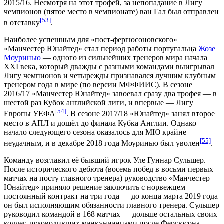
2015/16
. Несмотря на этот трофей, за непопадание в Лигу
чемпионов (пятое место в
чемпионате
) ван Гал был отправлен
[53]
в отставку
.
Наиболее успешным для «пост-фергюсоновского»
«Манчестер Юнайтед» стал период работы португальца
Жозе
Моуринью
— одного из сильнейших тренеров мира начала
XXI века, который дважды с разными командами выигрывал
Лигу чемпионов и четырежды признавался лучшим клубным
тренером года в мире (по версии
МФФИИС
). В сезоне
2016/17 «Манчестер Юнайтед» завоевал сразу два трофея — в
шестой раз Кубок английской лиги, и впервые —
Лигу
[54]
Европы УЕФА
. В сезоне
2017/18
«Юнайтед» занял второе
место в АПЛ и дошёл до финала Кубка Англии. Однако
начало следующего сезона оказалось для МЮ крайне
[55]
неудачным, и в декабре 2018 года Моуринью был уволен
.
Команду возглавил её бывший игрок Уле Гуннар Сульшер.
После исторического дебюта (восемь побед в восьми первых
матчах на посту главного тренера) руководство «Манчестер
Юнайтед» приняло решение заключить с норвежцем
постоянный контракт на три года — до конца марта 2019 года
он был исполняющим обязанности главного тренера. Сульшер
руководил командой в 168 матчах — дольше остальных своих
коллег, руководивших манкунианцами после Фергюсона.