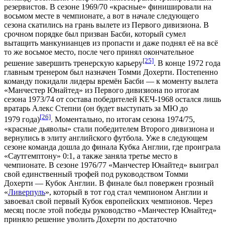
резервистов. В сезоне 1969/70 «красные» финишировали на
восьмом месте в чемпионате, а вот в начале следующего
сезона скатились на грань вылете из Первого дивизиона. В
срочном порядке был призван Басби, который сумел
вытащить манкунианцев из пропасти и даже поднял её на всё
то же восьмое место, после чего принял окончательное
[25]
решение завершить тренерскую карьеру
. В конце 1972 года
главным тренером был назначен
Томми Дохерти
. Постепенно
команду покидали лидеры времён Басби — к моменту вылета
«Манчестер Юнайтед» из Первого дивизиона по итогам
сезона 1973/74 от состава победителей КЕЧ-1968 остался лишь
вратарь
Алекс Степни
(он будет выступать за МЮ до
[26]
1979 года)
. Моментально, по итогам сезона 1974/75,
«красные дьяволы» стали победителем Второго дивизиона и
вернулись в элиту английского футбола. Уже в
следующем
сезоне
команда дошла до финала Кубка Англии, где проиграла
«
Саутгемптону
» 0:1, а также заняла третье место в
чемпионате
. В сезоне
1976/77
«Манчестер Юнайтед» выиграл
свой единственный трофей под руководством Томми
Дохерти — Кубок Англии. В финале был повержен грозный
«
Ливерпуль
», который в тот год стал чемпионом Англии и
завоевал свой первый Кубок европейских чемпионов. Через
месяц после этой победы руководство «Манчестер Юнайтед»
приняло решение уволить Дохерти по достаточно