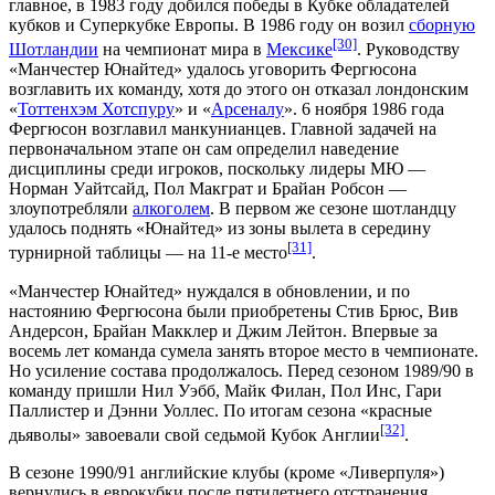
главное, в
1983 году
добился победы в
Кубке обладателей
кубков
и
Суперкубке Европы
. В 1986 году он возил
сборную
[30]
Шотландии
на
чемпионат мира
в
Мексике
. Руководству
«Манчестер Юнайтед» удалось уговорить Фергюсона
возглавить их команду, хотя до этого он отказал лондонским
«
Тоттенхэм Хотспуру
» и «
Арсеналу
». 6 ноября 1986 года
Фергюсон возглавил манкунианцев. Главной задачей на
первоначальном этапе он сам определил наведение
дисциплины среди игроков, поскольку лидеры МЮ —
Норман Уайтсайд,
Пол Макграт
и Брайан Робсон —
злоупотребляли
алкоголем
. В первом же сезоне шотландцу
удалось поднять «Юнайтед» из зоны вылета в середину
[31]
турнирной таблицы — на 11-е место
.
«Манчестер Юнайтед» нуждался в обновлении, и по
настоянию Фергюсона были приобретены
Стив Брюс
,
Вив
Андерсон
,
Брайан Макклер
и
Джим Лейтон
. Впервые за
восемь лет команда сумела занять второе место в
чемпионате
.
Но усиление состава продолжалось. Перед сезоном
1989/90
в
команду пришли
Нил Уэбб
,
Майк Филан
,
Пол Инс
,
Гари
Паллистер
и
Дэнни Уоллес
. По итогам сезона «красные
[32]
дьяволы» завоевали свой седьмой
Кубок Англии
.
В сезоне 1990/91 английские клубы (кроме «Ливерпуля»)
вернулись в еврокубки после пятилетнего отстранения,