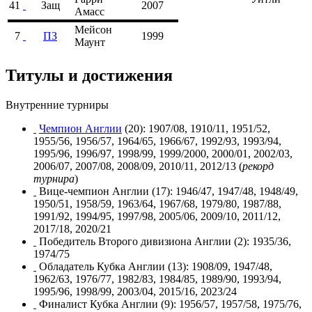
41
Защ
2007
Амасс
Мейсон
7
ПЗ
1999
Маунт
Титулы и достижения
Внутренние турниры
Чемпион Англии
(20):
1907/08
,
1910/11
,
1951/52
,
1955/56
,
1956/57
,
1964/65
,
1966/67
,
1992/93
,
1993/94
,
1995/96
,
1996/97
,
1998/99
,
1999/2000
,
2000/01
,
2002/03
,
2006/07
,
2007/08
,
2008/09
,
2010/11
,
2012/13
(
рекорд
турнира
)
Вице-чемпион Англии (17):
1946/47
,
1947/48
,
1948/49
,
1950/51
,
1958/59
,
1963/64
,
1967/68
,
1979/80
,
1987/88
,
1991/92
,
1994/95
,
1997/98
,
2005/06
,
2009/10
,
2011/12
,
2017/18
,
2020/21
Победитель
Второго дивизиона Англии
(2):
1935/36
,
1974/75
Обладатель
Кубка Англии
(13):
1908/09
,
1947/48
,
1962/63
,
1976/77
,
1982/83
,
1984/85
,
1989/90
,
1993/94
,
1995/96
,
1998/99
,
2003/04
,
2015/16
,
2023/24
Финалист Кубка Англии (9):
1956/57
,
1957/58
,
1975/76
,