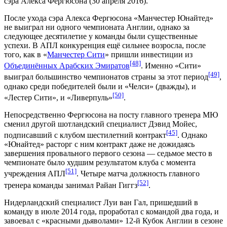
сэра Алекса Фергюсона (30 апреля 2016).
После ухода сэра Алекса Фергюсона «Манчестер Юнайтед»
не выиграл ни одного чемпионата Англии, однако за
следующее десятилетие у команды были существенные
успехи. В АПЛ конкуренция ещё сильнее возросла, после
того, как в «
Манчестер Сити
» пришли инвестиции из
[48]
Объединённых Арабских Эмиратов
. Именно «Сити»
[49]
выиграл большинство чемпионатов страны за этот период
,
однако среди победителей были и «Челси» (дважды), и
[50]
«
Лестер Сити
», и «Ливерпуль»
.
Непосредственно Фергюсона на посту главного тренера МЮ
сменил другой шотландский специалист
Дэвид Мойес
,
[45]
подписавший с клубом шестилетний контракт
. Однако
«Юнайтед» расторг с ним контракт даже не дожидаясь
завершения провального первого сезона — седьмое место в
чемпионате было худшим результатом клуба с момента
[51]
учреждения АПЛ
. Четыре матча должность главного
[52]
тренера команды занимал Райан Гиггз
.
Нидерландский специалист
Луи ван Гал
, пришедший в
команду в июле 2014 года, проработал с командой два года, и
завоевал с «красными дьяволами» 12-й Кубок Англии в сезоне