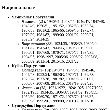
Национальные
Чемпионат Португалии
Чемпион
(
21
):
1940/41
,
1943/44
,
1946/47
,
1947/48
,
1948/49
,
1950/51
,
1951/52
,
1952/53
,
1953/54
,
1957/58
,
1961/62
,
1965/66
,
1969/70
,
1973/74
,
1979/80
,
1981/82
,
1999/00
,
2001/02
,
2020/21
,
2023/24
,
2024/25
Вице-чемпион (22)
:
1934/35
,
1938/39
,
1939/40
,
1941/42
,
1942/43
,
1944/45
,
1949/50
,
1959/60
,
1960/61
,
1967/68
,
1970/71
,
1976/77
,
1984/85
,
1994/95
, 1996/1997,
2005/06
,
2006/07
,
2007/08
,
2008/09
,
2013/14
,
2015/16
,
2021/22
Кубок Португалии
Обладатель
(
18
):
1940/41
,
1944/45
,
1945/46
,
1947/48
,
1953/54
,
1962/63
,
1970/71
,
1972/73
,
1973/74
,
1977/78
,
1981/82
,
1994/95
,
2001/02
,
2006/07
,
2007/08
,
2014/15
,
2018/19
,
2024/25
Финалист (18)
: 1921/1922, 1924/1925, 1927/1928,
1932/1933,
1934/35
,
1936/37
,
1951/52
,
1954/55
,
1959/60
,
1969/70
,
1971/72
,
1978/79
,
1986/87
,
1993/94
,
1995/96
,
1999/00
,
2011/12
,
2017/18
Суперкубок Португалии
Обладатель
(
9
):
1982
,
1987
,
1995
,
2000
,
2002
,
2007
,