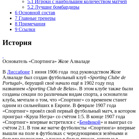
5.1
Игроки с наибольшим количеством матчей
5.2
Лучшие бомбардиры
6
Основной состав
7
Главные тренеры
8
Примечания
9
Ссылки
История
Основатель «Спортинга»
Жозе Алваладе
В
Лиссабоне
1 июня
1906 года
под руководством
Жозе
Алваладе
был создан футбольный клуб «
Sporting Clube de
Portugal
», берущий своё начало ещё в
1902 году
под
названием
«Sporting Club de Belas»
. В этом клубе также были
созданы секции по различным видам спорта, а основатели
клуба, мечтали о том, что «Спортинг» со временем станет
одним из сильнейших в Европе. В феврале 1907 года
«Спортинг» провёл свой первый футбольный матч, в котором
проиграл «Круш Негра» со счётом 1:5. В конце 1907 года
«Спортинг» впервые встретился с «
Бенфикой
» и выиграл со
счётом 2:1. В том же матче футболисты «Спортинга» впервые
вышли на поле в футболках с чередующимися зелёными и
белыми полосками, а также в белых трусах, которые в