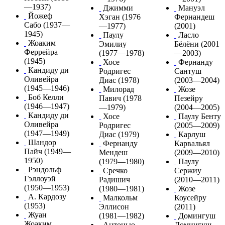
—1937)
Джимми
Мануэл
Йожеф
Хэган
(1976
Фернандеш
Сабо
(1937—
—1977)
(2001)
1945)
Паулу
Ласло
Жоаким
Эмилиу
Бёлёни
(2001
Феррейра
(1977—1978)
—2003)
(1945)
Хосе
Фернанду
Кандиду ди
Родригес
Сантуш
Оливейра
Диас
(1978)
(2003—2004)
(1945—1946)
Милорад
Жозе
Боб Келли
Павич
(1978
Пезейру
(1946—1947)
—1979)
(2004—2005)
Кандиду ди
Хосе
Паулу Бенту
Оливейра
Родригес
(2005—2009)
(1947—1949)
Диас
(1979)
Карлуш
Шандор
Фернанду
Карвальял
Пайч
(1949—
Мендеш
(2009—2010)
1950)
(1979—1980)
Паулу
Рэндольф
Сречко
Сержиу
Гэллоуэй
Радишич
(2010—2011)
(1950—1953)
(1980—1981)
Жозе
А. Кардозу
Малкольм
Коусейру
(1953)
Эллисон
(2011)
Жуан
(1981—1982)
Домингуш
Жоаким
Антонью
Домингуш