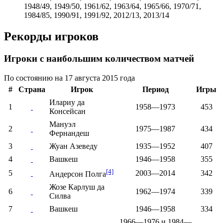
1948/49, 1949/50, 1961/62, 1963/64, 1965/66, 1970/71,
1984/85, 1990/91, 1991/92, 2012/13, 2013/14
Рекорды игроков
Игроки с наибольшим количеством матчей
По состоянию на 17 августа 2015 года
#
Страна
Игрок
Период
Игры
Илариу да
1
1958—1973
453
Консейсан
Мануэл
2
1975—1987
434
Фернандеш
3
Жуан Азеведу
1935—1952
407
4
Вашкеш
1946—1958
355
[4]
5
2003—2014
342
Андерсон Полга
Жозе Карлуш да
6
1962—1974
339
Силва
7
Вашкеш
1946—1958
334
1966—1976 и 1984—