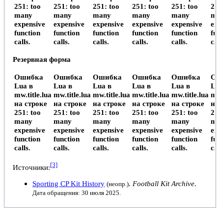
251: too
251: too
251: too
251: too
251: too
25
many
many
many
many
many
ma
expensive
expensive
expensive
expensive
expensive
ex
function
function
function
function
function
fu
calls.
calls.
calls.
calls.
calls.
cal
Резервная форма
Ошибка
Ошибка
Ошибка
Ошибка
Ошибка
О
Lua в
Lua в
Lua в
Lua в
Lua в
Lu
mw.title.lua
mw.title.lua
mw.title.lua
mw.title.lua
mw.title.lua
mw
на строке
на строке
на строке
на строке
на строке
на
251: too
251: too
251: too
251: too
251: too
25
many
many
many
many
many
ma
expensive
expensive
expensive
expensive
expensive
ex
function
function
function
function
function
fu
calls.
calls.
calls.
calls.
calls.
cal
[3]
Источники:
Sporting CP Kit History
.
Football Kit Archive
.
(неопр.)
Дата обращения: 30 июля 2025.