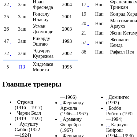
Иван
Франсишкк
22
Защ
2004
17
Нап
Фреснеда
Тринкан
Гонсалу
19
Нап
Конрад Хард
25
Защ
2001
Инасиу
Максимилиа
20
Нап
Усман
Араухо
26
Защ
2003
Дьоманде
21
Нап
Жени Катам
Рикарду
Жеовани
47
Защ
1993
57
Нап
Эшгаю
Кенда
Эдуарду
86
Нап
Рафаэл Нел
72
Защ
2002
Куарежма
Хидэмаса
5
ПЗ
1995
Морита
Главные тренеры
—1966)
Домингес
Стромп
Фернанду
(1992)
(1916—1917)
Аржила
Бобби
Чарли Белл
(1966—1967)
Робсон
(1992
(1919—1922)
Арманду
—1994)
Аугушту
Феррейра
Карлуш
Саббо
(1922
(1967)
Кейрош
—1924)
Фернанду
(1994—1996)