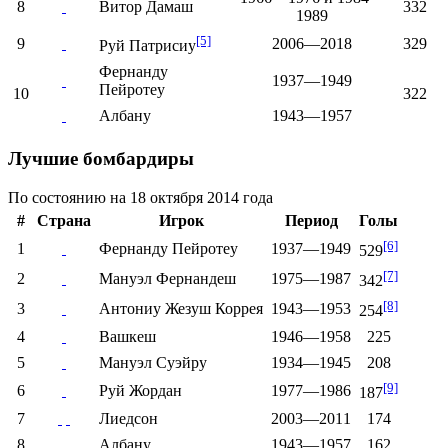
8
Витор Дамаш
332
1989
[5]
9
2006—2018
329
Руй Патрисиу
Фернанду
1937—1949
Пейротеу
10
322
Албану
1943—1957
Лучшие бомбардиры
По состоянию на 18 октября 2014 года
#
Страна
Игрок
Период
Голы
[6]
1
Фернанду Пейротеу
1937—1949
529
[7]
2
Мануэл Фернандеш
1975—1987
342
[8]
3
Антониу Жезуш Коррея
1943—1953
254
4
Вашкеш
1946—1958
225
5
Мануэл Суэйру
1934—1945
208
[9]
6
Руй Жордан
1977—1986
187
7
Лиедсон
2003—2011
174
8
Албану
1943—1957
162