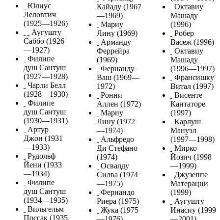
Юлиус
Кайаду
(1967
Октавиу
Леловтич
—1969)
Машаду
(1925—1926)
Мариу
(1996)
Аугушту
Лину
(1969)
Робер
Саббо
(1926
Арманду
Васеж
(1996)
—1927)
Феррейра
Октавиу
Филипе
(1969)
Машаду
душ Сантуш
Фернанду
(1996—1997)
(1927—1928)
Ваш
(1969—
Франсишку
Чарли Белл
1972)
Витал
(1997)
(1928—1930)
Ронни
Висенте
Филипе
Аллен
(1972)
Кантаторе
душ Сантуш
Мариу
(1997)
(1930—1931)
Лину
(1972
Карлуш
Артур
—1974)
Мануэл
Джон (1931
Альфредо
(1997—1998)
—1933)
Ди Стефано
Мирко
Рудольф
(1974)
Йозич
(1998
Йени
(1933
Освалду
—1999)
—1934)
Силва
(1974
Джузеппе
Филипе
—1975)
Матерацци
душ Сантуш
Фернандо
(1999)
(1934—1935)
Риера
(1975)
Аугушту
Вильгельм
Жука
(1975
Инасиу
(1999
Поссак
(1935
—1976)
—2001)