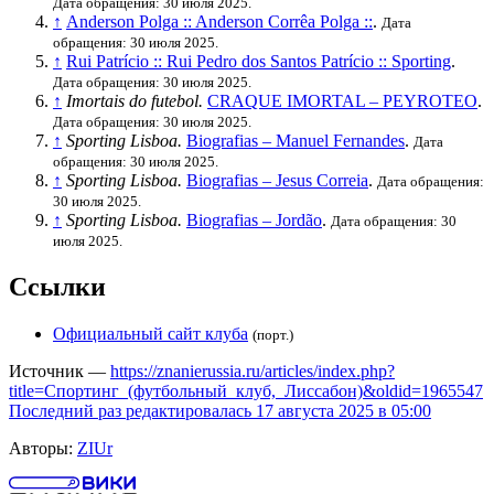
Дата обращения: 30 июля 2025.
↑
Anderson Polga :: Anderson Corrêa Polga ::
.
Дата
обращения: 30 июля 2025.
↑
Rui Patrício :: Rui Pedro dos Santos Patrício :: Sporting
.
Дата обращения: 30 июля 2025.
↑
Imortais do futebol.
CRAQUE IMORTAL – PEYROTEO
.
Дата обращения: 30 июля 2025.
↑
Sporting Lisboa.
Biografias – Manuel Fernandes
.
Дата
обращения: 30 июля 2025.
↑
Sporting Lisboa.
Biografias – Jesus Correia
.
Дата обращения:
30 июля 2025.
↑
Sporting Lisboa.
Biografias – Jordão
.
Дата обращения: 30
июля 2025.
Ссылки
Официальный сайт клуба
(порт.)
Источник —
https://znanierussia.ru/articles/index.php?
title=Спортинг_(футбольный_клуб,_Лиссабон)&oldid=1965547
Последний раз редактировалась 17 августа 2025 в 05:00
Авторы:
ZIUr