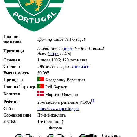
Полное
Sporting Clube de Portugal
название
Зелёно-белые
(
порт.
Verde-e-Brancos
)
Прозвища
Львы
(
порт.
Leões
)
Основан
1 июля 1906
; 120 лет назад
Стадион
«
Жозе Алваладе
»,
Лиссабон
Вместимость
50 095
Президент
Фредерику Варандаш
Главный тренер
Руй Боржеш
Капитан
Мортен Юльманн
[1]
Рейтинг
25-е место в
рейтинге УЕФА
Сайт
https://www.sporting.pt/
Соревнование
Примейра-лига
2024/25
1-е
(чемпион)
Форма