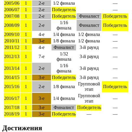
2005/06
1
2-е
1/2 финала
—
2006/07
1
2-е
Победитель
—
2007/08
1
2-е
Победитель
Финалист
Победитель
1/16
2008/09
1
2-е
Финалист
Победитель
финала
2009/10
1
4-е
1/4 финала
1/2 финала
—
2010/11
1
3-е
1/8 финала
1/2 финала
—
2011/12
1
4-е
Финалист
3-й раунд
—
1/32
2012/13
1
7-е
3-й раунд
—
финала
1/16
2013/14
1
2-е
3-й раунд
—
финала
2014/15
1
3-е
Победитель
3-й раунд
—
Групповой
2015/16
1
2-е
1/8 финала
Победитель
этап
Групповой
2016/17
1
3-е
1/4 финала
—
этап
2017/18
1
3-е
Финалист
Победитель
—
2018/19
1
3-е
Победитель
—
—
Достижения