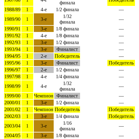
финала
1988/89
1
4-е
1/2 финала
—
1/32
1989/90
1
3-е
—
финала
1990/91
1
3-е
1/8 финала
—
1991/92
1
4-е
1/8 финала
—
1992/93
1
3-е
1/2 финала
—
1993/94
1
3-е
Финалист
—
1994/95
1
2-е
Победитель
—
1995/96
1
3-е
Финалист
Победитель
1996/97
1
2-е
1/2 финала
—
1997/98
1
4-е
1/4 финала
—
1/32
1998/99
1
4-е
—
финала
1999/00
1
Чемпион
Финалист
—
2000/01
1
3-е
1/2 финала
—
2001/02
1
Чемпион
Победитель
Победитель
2002/03
1
3-е
1/4 финала
Победитель
1/16
2003/04
1
3-е
—
финала
2004/05
1
3-е
1/8 финала
—