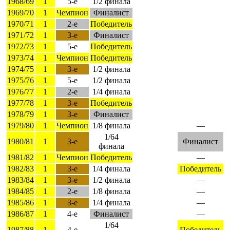
1968/69
1
5-е
1/2 финала
1969/70
1
Чемпион
Финалист
1970/71
1
2-е
Победитель
1971/72
1
3-е
Финалист
1972/73
1
5-е
Победитель
1973/74
1
Чемпион
Победитель
1974/75
1
3-е
1/2 финала
1975/76
1
5-е
1/2 финала
1976/77
1
2-е
1/4 финала
1977/78
1
3-е
Победитель
1978/79
1
3-е
Финалист
1979/80
1
Чемпион
1/8 финала
—
1/64
1980/81
1
3-е
Финалист
финала
1981/82
1
Чемпион
Победитель
—
1982/83
1
3-е
1/4 финала
Победитель
1983/84
1
3-е
1/2 финала
—
1984/85
1
2-е
1/8 финала
—
1985/86
1
3-е
1/4 финала
—
1986/87
1
4-е
Финалист
—
1/64
1987/88
1
4-е
Победитель