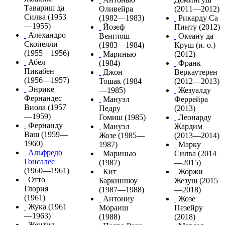
Тавариш да
Оливейра
(2011—2012)
Силва
(1953
(1982—1983)
Рикарду Са
—1955)
Йозеф
Пинту
(2012)
Алехандро
Венглош
Океану да
Скопелли
(1983—1984)
Круш
(и. о.)
(1955—1956)
Маринью
(2012)
Абел
(1984)
Франк
Пикабен
Джон
Веркаутерен
(1956—1957)
Тошак
(1984
(2012—2013)
Энрике
—1985)
Жезуалду
Фернандес
Мануэл
Феррейра
Виола
(1957
Педру
(2013)
—1959)
Гомиш
(1985)
Леонарду
Фернанду
Мануэл
Жардим
Ваш
(1959—
Жозе
(1985—
(2013—2014)
1960)
1987)
Марку
Альфредо
Маринью
Силва
(2014
Гонсалес
(1987)
—2015)
(1960—1961)
Кит
Жоржи
Отто
Баркиншоу
Жезуш
(2015
Глория
(1987—1988)
—2018)
(1961)
Антониу
Жозе
Жука
(1961
Мораиш
Пезейру
—1963)
(1988)
(2018)
Жентил