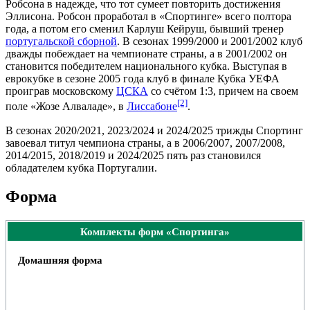
Робсона
в надежде, что тот сумеет повторить достижения
Эллисона. Робсон проработал в «Спортинге» всего полтора
года, а потом его сменил
Карлуш Кейруш
, бывший тренер
португальской сборной
. В сезонах
1999/2000
и
2001/2002
клуб
дважды побеждает на чемпионате страны, а в
2001/2002
он
становится победителем национального кубка. Выступая в
еврокубке в сезоне
2005
года клуб в
финале
Кубка УЕФА
проиграв московскому
ЦСКА
со счётом 1:3, причем на своем
[2]
поле «
Жозе Алваладе
», в
Лиссабоне
.
В сезонах
2020/2021
,
2023/2024
и
2024/2025
трижды Спортинг
завоевал титул чемпиона страны, а в
2006/2007
,
2007/2008
,
2014/2015
,
2018/2019
и
2024/2025
пять раз становился
обладателем кубка Португалии.
Форма
Комплекты форм «Спортинга»
Домашняя форма