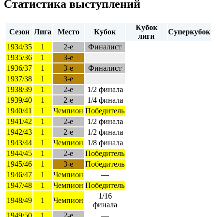
Статистика выступлений
Кубок
Сезон
Лига
Место
Кубок
Суперкубок
лиги
1934/35
1
2-е
Финалист
1935/36
1
3-е
1936/37
1
3-е
Финалист
1937/38
1
3-е
1938/39
1
2-е
1/2 финала
1939/40
1
2-е
1/4 финала
1940/41
1
Чемпион
Победитель
1941/42
1
2-е
1/2 финала
1942/43
1
2-е
1/2 финала
1943/44
1
Чемпион
1/8 финала
1944/45
1
2-е
Победитель
1945/46
1
3-е
Победитель
1946/47
1
Чемпион
—
1947/48
1
Чемпион
Победитель
1/16
1948/49
1
Чемпион
финала
1949/50
1
2-е
—