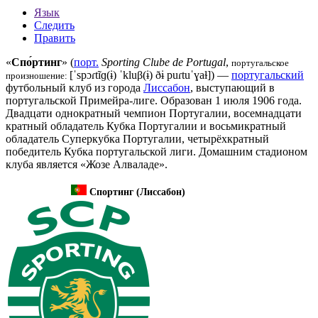
Язык
Следить
Править
«
Спо́ртинг
» (
порт.
Sporting Clube de Portugal
,
португальское
[ˈspɔɾtĩɡ(ɨ) ˈkluβ(ɨ) ðɨ puɾtuˈɣaɫ]
) —
португальский
произношение:
футбольный клуб
из города
Лиссабон
, выступающий в
португальской Примейра-лиге
. Образован
1 июля
1906 года
.
Двадцати однократный
чемпион Португалии
, восемнадцати
кратный обладатель
Кубка Португалии
и восьмикратный
обладатель
Суперкубка Португалии
, четырёхкратный
победитель
Кубка португальской лиги
. Домашним стадионом
клуба является «
Жозе Алваладе
».
Спортинг (Лиссабон)