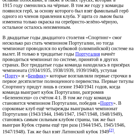
1915 году сменились на чёрные. В том же году у команды
появился
герб
, за основу которого был взят фамильный герб
одного из членов правления клуба. У щита со львом была
изменена только окраска на серебристо-зелёно-чёрную,
остальное осталось неизменным.
В двадцатые годы двадцатого столетия «Спортинг» смог
несколько раз стать чемпионом Португалии, но тогда
чемпионат проводился по кубковой (олимпийской) системе на
вылет. И только в тридцатые годы
Португалия
начнёт
проводиться чемпионат по системе, принятой в других
странах. Все тридцатые годы команда находилась в призёрах
чемпионата (
1934/1935
,
1938/1939
,
1939/1940
), уступая
«
Порту
» и «
Бенфику
» которые возглавляли первые строчки в
первое десятилетие полноценного первенства. Первые титулы
Спортингу придут лишь в сезоне 1940/1941 годов, когда
команда выиграет
кубок Португалии
, разгромив
«
Белененсеш
» со счётом 4:1. В том же году команда
становится
чемпионом Португалии
, победив «
Порту
». В
сороковые клуб ещё четырежды выигрывал чемпионат
Португалии (
1943/1944
,
1946/1947
,
1947/1948
,
1948/1949
),
становясь самым сильным клубом страны, так же был
выигран Кубок страны ещё три раза (
1944/1945
,
1945/1946
,
[2]
1947/1948
). Так же был взят
Латинский кубок 1949
.