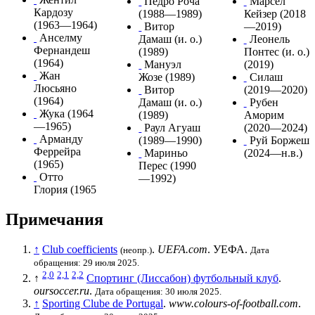
Педро Роча
Марсел
Кардозу
(1988—1989)
Кейзер
(2018
(1963—1964)
Витор
—2019)
Анселму
Дамаш
(и. о.)
Леонель
Фернандеш
(1989)
Понтес
(и. о.)
(1964)
Мануэл
(2019)
Жан
Жозе
(1989)
Силаш
Люсьяно
Витор
(2019—2020)
(1964)
Дамаш
(и. о.)
Рубен
Жука
(1964
(1989)
Аморим
—1965)
Раул Агуаш
(2020—2024)
Арманду
(1989—1990)
Руй Боржеш
Феррейра
Мариньо
(2024—н.в.)
(1965)
Перес
(1990
Отто
—1992)
Глория
(1965
Примечания
↑
Club coefficients
.
UEFA.com
.
УЕФА
.
(неопр.)
Дата
обращения: 29 июля 2025.
2,0
2,1
2,2
↑
Спортинг (Лиссабон) футбольный клуб
.
oursoccer.ru
.
Дата обращения: 30 июля 2025.
↑
Sporting Clube de Portugal
.
www.colours-of-football.com
.