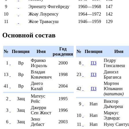
9
Эрнешту Фигейреду
1960—1968
147
10
Жоау Лоуренсу
1964—1972
142
11
Жозе Травасуш
1946—1959
129
Основной состав
Год
№
Позиция
Имя
№
Позиция
Имя
рождения
Франко
Педру
1
Вр
2000
8
ПЗ
Исраэль
Гонсалвеш
Владан
Даниэл
13
Вр
1998
23
ПЗ
Ковачевич
Браганса
Диего
Мортен
41
Вр
2004
Калай
42
ПЗ
Юльманн
(
капитан
)
Матеус
2
Защ
1995
Рейс
Виктор
9
Нап
Дьёкереш
Джерри
3
Защ
1996
Сен Жюст
Маркус
10
Нап
Эдвардс
Зено
6
Защ
2003
Дебаст
11
Нап
Нуну Санту