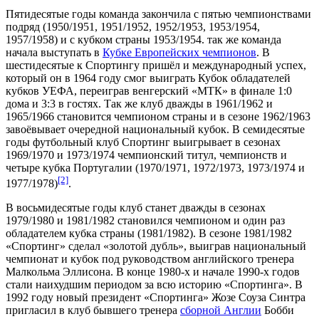
Пятидесятые годы команда закончила с пятью чемпионствами
подряд (
1950/1951
,
1951/1952
,
1952/1953
,
1953/1954
,
1957/1958
) и с кубком страны
1953/1954
. так же команда
начала выступать в
Кубке Европейских чемпионов
. В
шестидесятые к Спортингу пришёл и международный успех,
который он в
1964
году смог выиграть
Кубок обладателей
кубков УЕФА
, переиграв венгерский «
МТК
» в финале 1:0
дома и 3:3 в гостях. Так же клуб дважды в
1961/1962
и
1965/1966
становится чемпионом страны и в сезоне
1962/1963
завоёвывает очередной национальный кубок. В семидесятые
годы футбольный клуб Спортинг выигрывает в сезонах
1969/1970
и
1973/1974
чемпионский титул, чемпионств и
четыре кубка Португалии (
1970/1971
,
1972/1973
,
1973/1974
и
[2]
1977/1978
)
.
В восьмидесятые годы клуб станет дважды в сезонах
1979/1980
и
1981/1982
становился чемпионом и один раз
обладателем кубка страны (
1981/1982
). В сезоне 1981/1982
«Спортинг» сделал «
золотой дубль
», выиграв национальный
чемпионат и кубок под руководством английского тренера
Малкольма Эллисона
. В конце 1980-х и начале 1990-х годов
стали наихудшим периодом за всю историю «Спортинга». В
1992 году новый президент «Спортинга»
Жозе Соуза Синтра
пригласил в клуб бывшего тренера
сборной Англии
Бобби