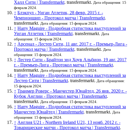
Халл Сити | Transfermarkt
. transfermarkt.
Дата обращения: 15
февраля 2024.
↑
Блэкпул - Уиган Атлетик, 28 февр. 2015 г. -
Чемпионшип - Протокол матча | Transfermarkt
.
transfermarkt.
Дата обращения: 15 февраля 2024.
↑
Harry Maguire - Подробная статистика выступлений за
Уиган Атлетик | Transfermarkt
. transfermarkt.
Дата
обращения: 15 февраля 2024.
↑
Арсенал - Лестер Сити, 11 авг. 2017 г. - Премьер-Лига -
Протокол матча | Transfermarkt
. transfermarkt.
Дата
обращения: 15 февраля 2024.
↑
Лестер Сити - Брайтон энд Хоув Альбион, 19 авг. 2017
г. - Премьер-Лига - Протокол матча | Transfermarkt
.
transfermarkt.
Дата обращения: 15 февраля 2024.
↑
Harry Maguire - Подробная статистика выступлений за
Лестер Сити | Transfermarkt
. transfermarkt.
Дата обращения:
15 февраля 2024.
↑
Транмер Роверс - Манчестер Юнайтед, 26 янв. 2020 г. -
Кубок Англии - Протокол матча | Transfermarkt
.
transfermarkt.
Дата обращения: 15 февраля 2024.
↑
Harry Maguire - Подробная статистика выступлений за
Манчестер Юнайтед | Transfermarkt
. transfermarkt.
Дата
обращения: 15 февраля 2024.
↑
Англия U21 - Northern Ireland U21, 13 нояб. 2012 г. -
Товарищеские матчи - Протокол матча | Transfermarkt
.