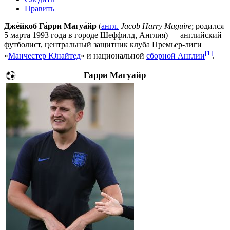
Править
Дже́йкоб Га́рри Магуа́йр
(
англ.
Jacob Harry Maguire
; родился
5 марта
1993 года
в городе
Шеффилд
, Англия) — английский
футболист, центральный защитник клуба Премьер-лиги
[1]
«
Манчестер Юнайтед
» и национальной
сборной Англии
.
Гарри Магуайр