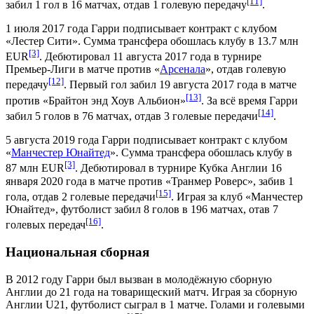
[11]
забил 1 гол в 16 матчах, отдав 1 голевую передачу
.
1 июля
2017 года
Гарри подписывает контракт с клубом
«
Лестер Сити
». Сумма трансфера обошлась клубу в 13.7 млн
[3]
EUR
. Дебютировал 11 августа 2017 года в турнире
Премьер-Лиги
в матче против «
Арсенала
», отдав голевую
[12]
передачу
. Первый гол забил
19 августа
2017 года в матче
[13]
против «Брайтон энд Хоув Альбион»
. За всё время Гарри
[14]
забил 5 голов в 76 матчах, отдав 3 голевые передачи
.
5 августа
2019 года
Гарри подписывает контракт с клубом
«
Манчестер Юнайтед
». Сумма трансфера обошлась клубу в
[3]
87 млн EUR
. Дебютировал в турнире Кубка Англии
16
января
2020 года
в матче против «
Транмер Роверс
», забив 1
[15]
гола, отдав 2 голевые передачи
. Играя за клуб «Манчестер
Юнайтед», футболист забил 8 голов в 196 матчах, отав 7
[16]
голевых передач
.
Национальная сборная
В
2012 году
Гарри был вызван в
молодёжную сборную
Англии
до 21 года на товарищеский матч. Играя за сборную
Англии U21, футболист сыграл в 1 матче. Голами и голевыми