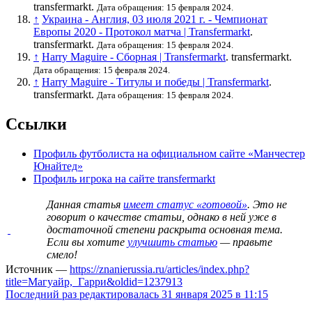
transfermarkt.
Дата обращения: 15 февраля 2024.
↑
Украина - Англия, 03 июля 2021 г. - Чемпионат
Европы 2020 - Протокол матча | Transfermarkt
.
transfermarkt.
Дата обращения: 15 февраля 2024.
↑
Harry Maguire - Сборная | Transfermarkt
. transfermarkt.
Дата обращения: 15 февраля 2024.
↑
Harry Maguire - Титулы и победы | Transfermarkt
.
transfermarkt.
Дата обращения: 15 февраля 2024.
Ссылки
Профиль футболиста на официальном сайте «Манчестер
Юнайтед»
Профиль игрока на сайте transfermarkt
Данная статья
имеет статус «готовой»
. Это не
говорит о
качестве статьи
, однако в ней уже в
достаточной степени раскрыта основная тема.
Если вы хотите
улучшить статью
— правьте
смело!
Источник —
https://znanierussia.ru/articles/index.php?
title=Магуайр,_Гарри&oldid=1237913
Последний раз редактировалась 31 января 2025 в 11:15