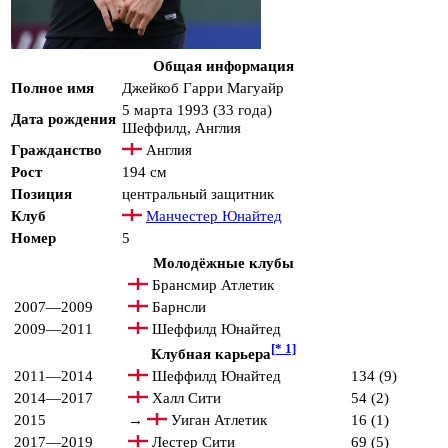
Общая информация
Полное имя
Джейкоб Гарри Магуайр
5 марта
1993
(33 года)
Дата рождения
Шеффилд
,
Англия
Гражданство
Англия
Рост
194 см
Позиция
центральный защитник
Клуб
Манчестер Юнайтед
Номер
5
Молодёжные клубы
Брансмир Атлетик
2007—2009
Барнсли
2009—2011
Шеффилд Юнайтед
[* 1]
Клубная карьера
2011—2014
Шеффилд Юнайтед
134 (9)
2014—2017
Халл Сити
54 (2)
2015
→
Уиган Атлетик
16 (1)
2017—2019
Лестер Сити
69 (5)