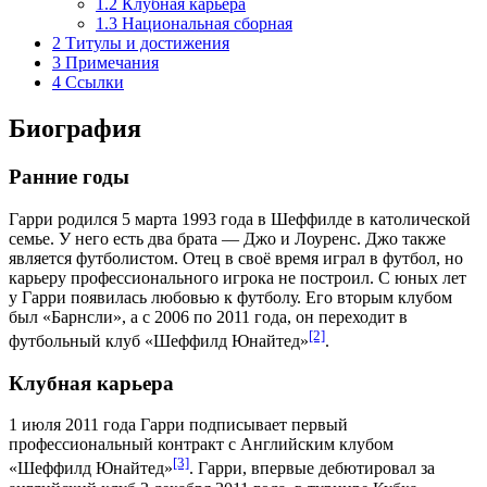
1.2
Клубная карьера
1.3
Национальная сборная
2
Титулы и достижения
3
Примечания
4
Ссылки
Биография
Ранние годы
Гарри родился 5 марта 1993 года в Шеффилде в католической
семье. У него есть два брата — Джо и Лоуренс.
Джо
также
является футболистом. Отец в своё время играл в футбол, но
карьеру профессионального игрока не построил. С юных лет
у Гарри появилась любовью к футболу. Его вторым клубом
был «
Барнсли
», а с
2006
по
2011 года
, он переходит в
[2]
футбольный клуб «
Шеффилд Юнайтед
»
.
Клубная карьера
1 июля
2011 года
Гарри подписывает первый
профессиональный контракт с Английским клубом
[3]
«
Шеффилд Юнайтед
»
. Гарри, впервые дебютировал за