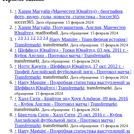
↑
Харри Магуайр (Манчестер Юнайтед) - биография,
фото, видео, голы, новости, статистика - Soccer365
.
soccer365.
Дата обращения: 15 февраля 2024.
↑
Харри Магуайр, Полузащитник, Англия, Манчестер
Юнайтед
. readfootball.
Дата обращения: 15 февраля 2024.
3,0
3,1
3,2
3,3
3,4
↑
Harry Maguire - Трансферная история |
Transfermarkt
. transfermarkt.
Дата обращения: 15 февраля 2024.
↑
Шеффилд Юнайтед - Торки Юнайтед, 03 дек. 2011 г. -
Кубок Англии - Протокол матча | Transfermarkt
.
transfermarkt.
Дата обращения: 15 февраля 2024.
↑
Ноттс Каунти - Шеффилд Юнайтед, 17 окт. 2012 г. -
Трофей Английской футбольной лиги - Протокол матча |
Transfermarkt
. transfermarkt.
Дата обращения: 15 февраля 2024.
↑
Harry Maguire - Подробная статистика выступлений за
Шеффилд Юнайтед | Transfermarkt
. transfermarkt.
Дата
обращения: 15 февраля 2024.
↑
Халл Сити - Брайтон энд Хоув Альбион, 09 янв. 2016
г. - Кубок Англии - Протокол матча | Transfermarkt
.
transfermarkt.
Дата обращения: 15 февраля 2024.
↑
Бристоль Сити - Халл Сити, 25 окт. 2016 г. - Кубок
Английской футбольной лиги - Протокол матча |
Transfermarkt
. transfermarkt.
Дата обращения: 15 февраля 2024.
↑
Harry Maguire - Подробная статистика выступлений за