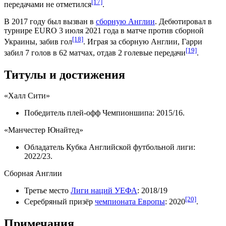
[17]
передачами не отметился
.
В
2017 году
был вызван в
сборную Англии
. Дебютировал в
турнире
EURO
3 июля
2021 года
в матче против
сборной
[18]
Украины
, забив гол
. Играя за сборную Англии, Гарри
[19]
забил 7 голов в 62 матчах, отдав 2 голевые передачи
.
Титулы и достижения
«Халл Сити»
Победитель плей-офф
Чемпионшипа
:
2015/16
.
«Манчестер Юнайтед»
Обладатель
Кубка Английской футбольной лиги
:
2022/23
.
Сборная Англии
Третье место
Лиги наций УЕФА
:
2018/19
[20]
Серебряный призёр
чемпионата Европы
:
2020
.
Примечания