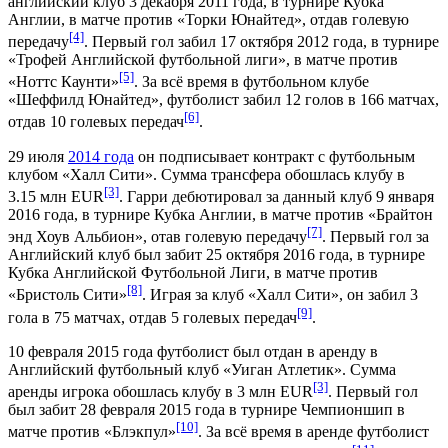
английский клуб
3 декабря
2011 года, в турнире
Кубка
Англии
, в матче против «
Торки Юнайтед
», отдав голевую
[4]
передачу
. Первый гол забил
17 октября
2012 года
, в турнире
«
Трофей Английской футбольной лиги
», в матче против
[5]
«
Ноттс Каунти
»
. За всё время в футбольном клубе
«Шеффилд Юнайтед», футболист забил 12 голов в 166 матчах,
[6]
отдав 10 голевых передач
.
29 июля
2014 года
он подписывает контракт с футбольным
клубом «
Халл Сити
». Сумма трансфера обошлась клубу в
[3]
3.15 млн EUR
. Гарри дебютировал за данный клуб
9 января
2016 года
, в турнире Кубка Англии, в матче против «
Брайтон
[7]
энд Хоув Альбион
», отав голевую передачу
. Первый гол за
Английский клуб был забит
25 октября
2016 года, в турнире
Кубка Английской Футбольной Лиги, в матче против
[8]
«
Бристоль Сити
»
. Играя за клуб «Халл Сити», он забил 3
[9]
гола в 75 матчах, отдав 5 голевых передач
.
10 февраля
2015 года
футболист был отдан в аренду в
Английский футбольный клуб «
Уиган Атлетик
». Сумма
[3]
аренды игрока обошлась клубу в 3 млн EUR
. Первый гол
был забит
28 февраля
2015 года в турнире
Чемпионшип
в
[10]
матче против «
Блэкпул
»
. За всё время в аренде футболист