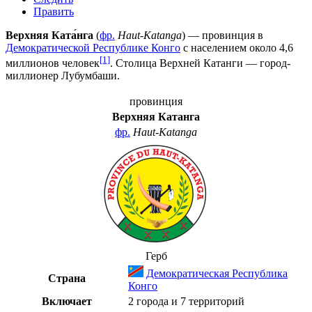
Править
Верхняя Ката́нга
(
фр.
Haut-Katanga
) — провинция в
Демократической Республике Конго
с населением около 4,6
[1]
миллионов человек
. Столица Верхней Катанги — город-
миллионер
Лубумбаши
.
провинция
Верхняя Катанга
фр.
Haut-Katanga
Герб
Демократическая Республика
Страна
Конго
Включает
2 города и 7 территорий