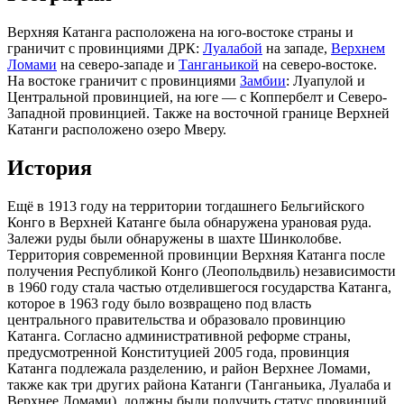
Верхняя Катанга расположена на юго-востоке страны и
граничит с провинциями ДРК:
Луалабой
на западе,
Верхнем
Ломами
на северо-западе и
Танганьикой
на северо-востоке.
На востоке граничит с провинциями
Замбии
:
Луапулой
и
Центральной провинцией
, на юге — с
Коппербелт
и
Северо-
Западной провинцией
. Также на восточной границе Верхней
Катанги расположено озеро
Мверу
.
История
Ещё в 1913 году на территории тогдашнего
Бельгийского
Конго
в Верхней Катанге была обнаружена
урановая руда
.
Залежи руды были обнаружены в шахте
Шинколобве
.
Территория современной провинции Верхняя Катанга после
получения Республикой Конго (Леопольдвиль) независимости
в 1960 году стала частью отделившегося государства
Катанга
,
которое в 1963 году было возвращено под власть
центрального правительства и образовало провинцию
Катанга
. Согласно административной реформе страны,
предусмотренной Конституцией 2005 года, провинция
Катанга подлежала разделению, и район Верхнее Ломами,
также как три других района Катанги (Танганьика, Луалаба и
Верхнее Ломами), должны были получить статус провинций.