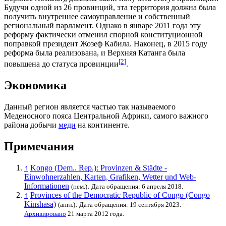
Будучи одной из 26 провинций, эта территория должна была
получить внутреннее самоуправление и собственный
региональный парламент. Однако в январе 2011 года эту
реформу фактически отменил спорной конституционной
поправкой президент
Жозеф Кабила
. Наконец, в 2015 году
реформа была реализована, и Верхняя Катанга была
[2]
повышена до статуса провинции
.
Экономика
Данный регион является частью так называемого
Меденосного пояса
Центральной Африки, самого важного
района добычи
меди
на континенте.
Примечания
↑
Kongo (Dem.. Rep.): Provinzen & Städte -
Einwohnerzahlen, Karten, Grafiken, Wetter und Web-
Informationen
.
(нем.)
Дата обращения: 6 апреля 2018.
↑
Provinces of the Democratic Republic of Congo (Congo
Kinshasa)
.
(англ.)
Дата обращения: 19 сентября 2023.
Архивировано
21 марта 2012 года.