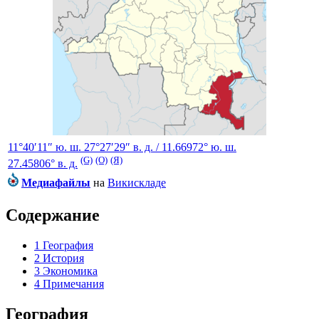
11°40′11″ ю. ш.
27°27′29″ в. д.
/
11.66972° ю. ш.
(G)
(O)
(Я)
27.45806° в. д.
Медиафайлы
на
Викискладе
Содержание
1
География
2
История
3
Экономика
4
Примечания
География