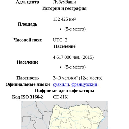
Адм. центр
Лубумбаши
История и география
132 425 км²
Площадь
(5-е место)
Часовой пояс
UTC+2
Население
4 617 000 чел. (
2015
)
Население
(
5-е место
)
Плотность
34,9 чел./км²
(12-е место)
Официальные языки
суахили
,
французский
Цифровые идентификаторы
Код
ISO 3166-2
CD-HK