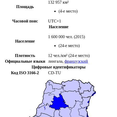
132 957 км²
Площадь
(4-е место)
Часовой пояс
UTC+1
Население
1 600 000 чел. (
2015
)
Население
(
24-е место
)
Плотность
12 чел./км²
(24-е место)
Официальные языки
лингала
,
французский
Цифровые идентификаторы
Код
ISO 3166-2
CD-TU