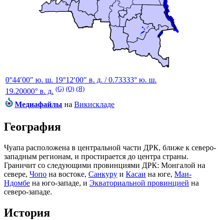
0°44′00″ ю. ш.
19°12′00″ в. д.
/
0.73333° ю. ш.
(G)
(O)
(Я)
19.20000° в. д.
Медиафайлы
на
Викискладе
География
Чуапа расположена в центральной части ДРК, ближе к северо-
западным регионам, и простирается до центра страны.
Граничит со следующими провинциями ДРК:
Монгалой
на
севере,
Чопо
на востоке,
Санкуру
и
Касаи
на юге,
Маи-
Ндомбе
на юго-западе, и
Экваториальной провинцией
на
северо-западе.
История