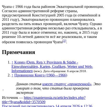
Чуапа с 1966 года была районом
Экваториальной провинции
.
Согласно административной реформе страны,
предусмотренной Конституцией 2005 года (и отменённой в
2011 году), Экваториальную провинцию планировалось
разделить на пять новых провинций, включая Чуапу. Однако
административная реформа несколько раз откладывалась, а в
2011 году была и вовсе отменена; но, наконец, в 2015 году
решение 10-летней давности всё же реализовали, и таким
[2]
образом появилась провинция Чуапа
.
Примечания
↑
Kongo (Dem. Rep.): Provinzen & Städte -
Einwohnerzahlen, Karten, Grafiken, Wetter und Web-
Informationen
.
(нем.)
Дата обращения: 6 апреля 2018.
↑
Провинции Конго (1960—1966)
Данная статья
имеет статус «проверенной»
. Это
говорит о том, что статья была проверена
экспертом
Источник —
https://znanierussia.ru/articles/index.php?
title=Чуапа&oldid=3570509
Последний раз редактировалась 14 апреля 2026 в 12:36