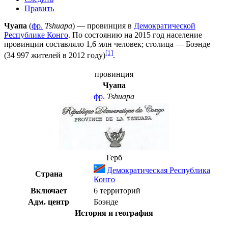
Править
Чуапа
(
фр.
Tshuapa
) — провинция в
Демократической
Республике Конго
. По состоянию на 2015 год население
провинции составляло 1,6 млн человек; столица —
Боэнде
[1]
(34 997 жителей в 2012 году)
.
провинция
Чуапа
фр.
Tshuapa
Герб
Демократическая Республика
Страна
Конго
Включает
6 территорий
Адм. центр
Боэнде
История и география