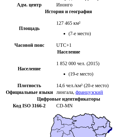
Адм. центр
Инонго
История и география
127 465 км²
Площадь
(7-е место)
Часовой пояс
UTC+1
Население
1 852 000 чел. (
2015
)
Население
(
19-е место
)
Плотность
14,6 чел./км²
(20-е место)
Официальные языки
лингала
,
французский
Цифровые идентификаторы
Код
ISO 3166-2
CD-MN