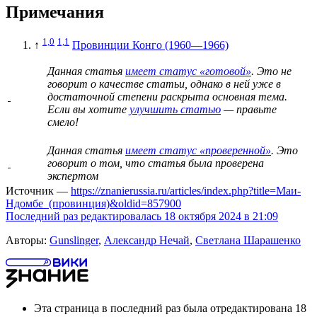
Примечания
1,0
1,1
↑
Провинции Конго (1960—1966)
Данная статья
имеет статус «готовой»
. Это не
говорит о
качестве статьи
, однако в ней уже в
достаточной степени раскрыта основная тема.
Если вы хотите
улучшить статью
— правьте
смело!
Данная статья
имеет статус «проверенной»
. Это
говорит о том, что статья была проверена
экспертом
Источник —
https://znanierussia.ru/articles/index.php?title=Маи-
Ндомбе_(провинция)&oldid=857900
Последний раз редактировалась 18 октября 2024 в 21:09
Авторы:
Gunslinger
,
Александр Нечай
,
Светлана Шарашенко
Эта страница в последний раз была отредактирована 18