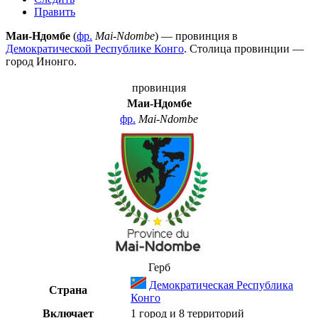
Править
Маи-Ндомбе
(
фр.
Mai-Ndombe
) — провинция в
Демократической Республике Конго
. Столица провинции —
город
Инонго
.
провинция
Маи-Ндомбе
фр.
Mai-Ndombe
Герб
Демократическая Республика
Страна
Конго
Включает
1 город и 8 территорий