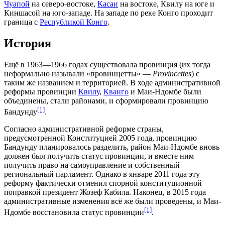
Чуапой
на северо-востоке,
Касаи
на востоке,
Квилу
на юге и
Киншасой
на юго-западе. На западе по реке
Конго
проходит
граница с
Республикой Конго
.
История
Ещё в 1963—1966 годах существовала провинция (их тогда
неформально называли «провинцетты» —
Provincettes
) с
таким же названием и территорией. В ходе административной
реформы провинции
Квилу
,
Кванго
и Маи-Ндомбе были
объединены, стали районами, и сформировали провинцию
[1]
Бандунду
.
Согласно административной реформе страны,
предусмотренной Конституцией 2005 года, провинцию
Бандунду планировалось разделить, район Маи-Ндомбе вновь
должен был получить статус провинции, и вместе ним
получить право на самоуправление и собственный
региональный парламент. Однако в январе 2011 года эту
реформу фактически отменил спорной конституционной
поправкой президент
Жозеф Кабила
. Наконец, в 2015 года
административные изменения всё же были проведены, и Маи-
[1]
Ндомбе восстановила статус провинции
.