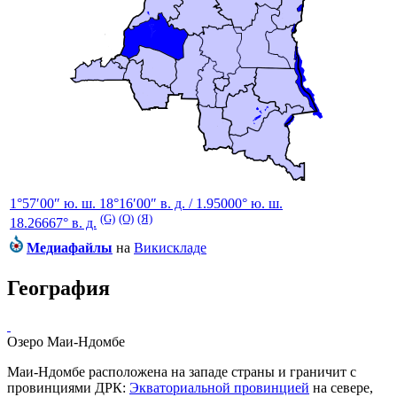
1°57′00″ ю. ш.
18°16′00″ в. д.
/
1.95000° ю. ш.
(G)
(O)
(Я)
18.26667° в. д.
Медиафайлы
на
Викискладе
География
Озеро Маи-Ндомбе
Маи-Ндомбе расположена на западе страны и граничит с
провинциями ДРК:
Экваториальной провинцией
на севере,