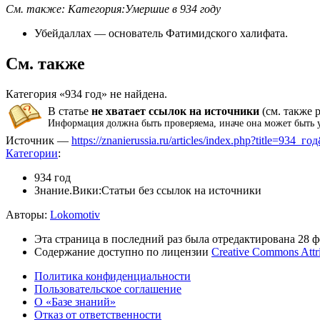
См. также:
Категория:Умершие в 934 году
Убейдаллах
— основатель
Фатимидского халифата
.
См. также
Категория «934 год» не найдена.
В статье
не хватает
ссылок на источники
(см. также
Информация должна быть
проверяема
, иначе она может быть
Источник —
https://znanierussia.ru/articles/index.php?title=934_г
Категории
:
934 год
Знание.Вики:Статьи без ссылок на источники
Авторы:
Lokomotiv
Эта страница в последний раз была отредактирована 28 фе
Содержание доступно по лицензии
Creative Commons Attr
Политика конфиденциальности
Пользовательское соглашение
О «Базе знаний»
Отказ от ответственности