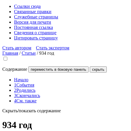
Ссылки сюда
Связанные правки
Служебные страницы
Версия для печати
Постоянная ссылка
Сведения о странице
Цитировать страницу
Стать автором
Стать экспертом
Главная
/
Статьи
/
934 год
Содержание
переместить в боковую панель
скрыть
Начало
1
События
2
Родились
3
Скончались
4
См. также
Скрыть/показать содержание
934 год