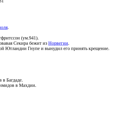
31
поля
.
тфритссон
(ум.941).
овавая Секира
бежит из
Норвегии
.
ой Ютландии Гнупе и вынудил его принять крещение.
в в
Багдаде
.
имидов
в Махдии.