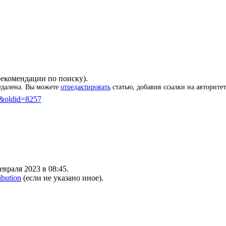
рекомендации по поиску
).
 удалена. Вы можете
отредактировать
статью, добавив ссылки на
авторите
од&oldid=8257
враля 2023 в 08:45.
ibution
(если не указано иное).