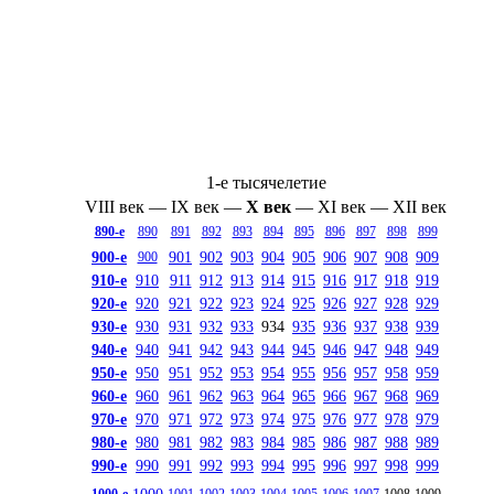
1-е тысячелетие
VIII век
—
IX век
—
X век
—
XI век
—
XII век
890-е
890
891
892
893
894
895
896
897
898
899
900-е
901
902
903
904
905
906
907
908
909
900
910-е
910
911
912
913
914
915
916
917
918
919
920-е
920
921
922
923
924
925
926
927
928
929
930-е
930
931
932
933
934
935
936
937
938
939
940-е
940
941
942
943
944
945
946
947
948
949
950-е
950
951
952
953
954
955
956
957
958
959
960-е
960
961
962
963
964
965
966
967
968
969
970-е
970
971
972
973
974
975
976
977
978
979
980-е
980
981
982
983
984
985
986
987
988
989
990-е
990
991
992
993
994
995
996
997
998
999
1000
1000-е
1001
1002
1003
1004
1005
1006
1007
1008
1009