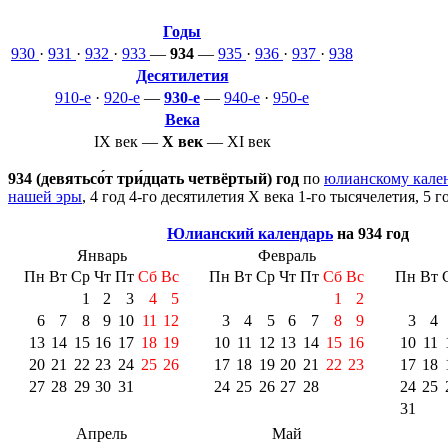
Годы
930
·
931
·
932
·
933
—
934
—
935
·
936
·
937
·
938
Десятилетия
910-е
·
920-е
—
930-е
—
940-е
·
950-е
Века
IX век
—
X век
—
XI век
934 (девятьсо́т три́дцать четвёртый) год
по
юлианскому кале
нашей эры
, 4 год 4-го десятилетия
X века
1-го тысячелетия
, 5 
Юлианский календарь
на 934 год
Январь
Февраль
Пн
Вт
Ср
Чт
Пт
Сб
Вс
Пн
Вт
Ср
Чт
Пт
Сб
Вс
Пн
Вт
1
2
3
4
5
1
2
6
7
8
9
10
11
12
3
4
5
6
7
8
9
3
4
13
14
15
16
17
18
19
10
11
12
13
14
15
16
10
11
20
21
22
23
24
25
26
17
18
19
20
21
22
23
17
18
27
28
29
30
31
24
25
26
27
28
24
25
31
Апрель
Май