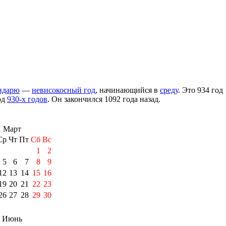
ндарю
—
невисокосный год
, начинающийся в
среду
. Это 934 год
год
930-х годов
. Он закончился 1092 года назад.
Март
Ср
Чт
Пт
Сб
Вс
1
2
5
6
7
8
9
12
13
14
15
16
19
20
21
22
23
26
27
28
29
30
Июнь