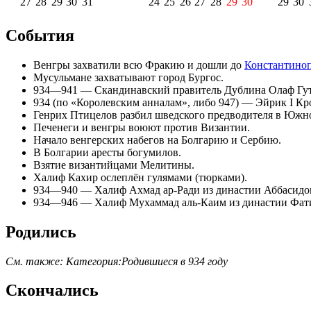
27
28
29
30
31
24
25
26
27
28
29
30
29
30
События
Венгры
захватили всю
Фракию
и дошли до
Константино
Мусульмане
захватывают город
Бургос
.
934—941 — Скандинавский правитель
Дублина
Олаф Гу
934 (по «Королевским анналам», либо 947) —
Эйрик I Кр
Генрих Птицелов
разбил шведского предводителя в Южн
Печенеги и венгры воюют против
Византии
.
Начало венгерских набегов на Болгарию и Сербию.
В
Болгарии
аресты
богумилов
.
Взятие византийцами Мелитины.
Халиф
Кахир
ослеплён гулямами (тюрками).
934—940 — Халиф
Ахмад ар-Ради
из династии Аббасидо
934—946 — Халиф
Мухаммад аль-Каим
из династии
Фат
Родились
См. также:
Категория:Родившиеся в 934 году
Скончались