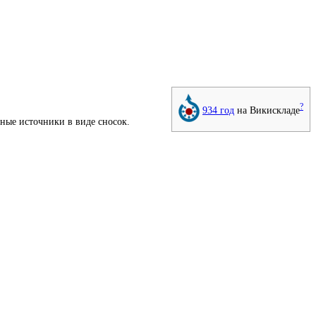
?
934 год
на Викискладе
тные источники
в виде
сносок
.