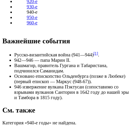
920-е
930-е
940-е
950-е
960-е
Важнейшие события
[1]
Русско-византийская война (941—944)
.
942—946 — папа
Марин II
.
Вашмагир
, правитель Гургана и Табаристана,
подчинился
Саманидам
.
Основано епископство
Ольденбурга
(позже в
Любеке
)
(первый епископ — Маркус (948-67)).
946 извержение вулкана
Пэктусан
(сопоставимо со
взрывами вулканов Санторин в 1642 году до нашей эры
и Тамбора в 1815 году).
См. также
Категория «940-е годы» не найдена.