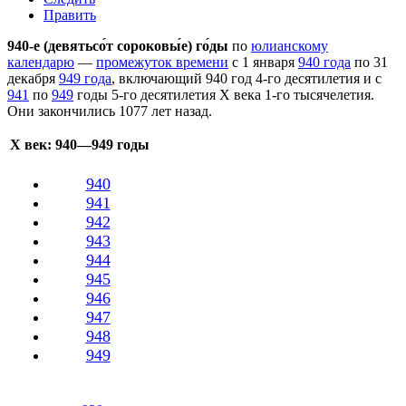
Править
940-е (девятьсо́т сороковы́е) го́ды
по
юлианскому
календарю
—
промежуток времени
с
1 января
940 года
по
31
декабря
949 года
, включающий 940 год 4-го десятилетия и с
941
по
949
годы 5-го десятилетия
X века
1-го тысячелетия
.
Они закончились 1077 лет назад.
X век
: 940—949 годы
940
941
942
943
944
945
946
947
948
949