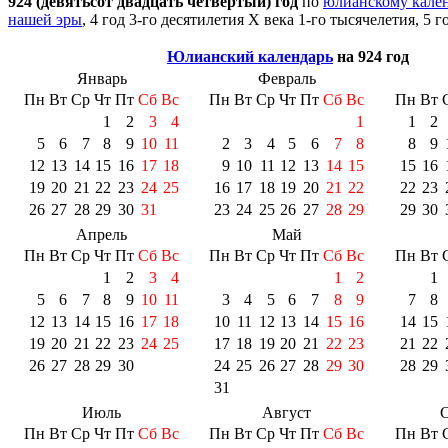
924 (девятьсо́т два́дцать четвёртый) год
по
юлианскому кале
нашей эры
, 4 год 3-го десятилетия
X века
1-го тысячелетия
, 5 
Юлианский календарь
на 924 год
Январь
Февраль
Пн
Вт
Ср
Чт
Пт
Сб
Вс
Пн
Вт
Ср
Чт
Пт
Сб
Вс
Пн
Вт
1
2
3
4
1
1
2
5
6
7
8
9
10
11
2
3
4
5
6
7
8
8
9
12
13
14
15
16
17
18
9
10
11
12
13
14
15
15
16
19
20
21
22
23
24
25
16
17
18
19
20
21
22
22
23
26
27
28
29
30
31
23
24
25
26
27
28
29
29
30
Апрель
Май
Пн
Вт
Ср
Чт
Пт
Сб
Вс
Пн
Вт
Ср
Чт
Пт
Сб
Вс
Пн
Вт
1
2
3
4
1
2
1
5
6
7
8
9
10
11
3
4
5
6
7
8
9
7
8
12
13
14
15
16
17
18
10
11
12
13
14
15
16
14
15
19
20
21
22
23
24
25
17
18
19
20
21
22
23
21
22
26
27
28
29
30
24
25
26
27
28
29
30
28
29
31
Июль
Август
С
Пн
Вт
Ср
Чт
Пт
Сб
Вс
Пн
Вт
Ср
Чт
Пт
Сб
Вс
Пн
Вт