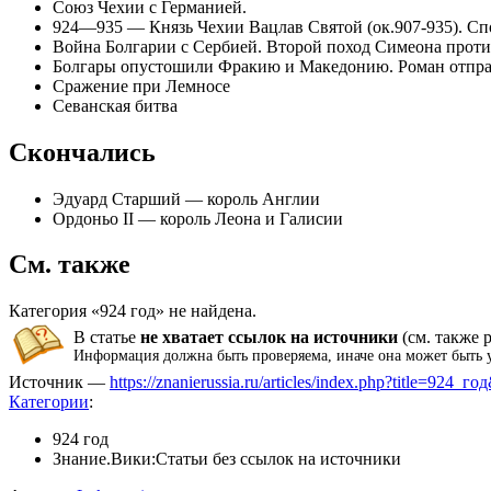
Союз Чехии с Германией.
924—935 — Князь Чехии
Вацлав Святой
(ок.907-935). С
Война
Болгарии
с
Сербией
. Второй поход
Симеона
прот
Болгары опустошили Фракию и Македонию.
Роман
отпра
Сражение при Лемносе
Севанская битва
Скончались
Эдуард Старший
— король
Англии
Ордоньо II
— король
Леона
и
Галисии
См. также
Категория «924 год» не найдена.
В статье
не хватает
ссылок на источники
(см. также
Информация должна быть
проверяема
, иначе она может быть
Источник —
https://znanierussia.ru/articles/index.php?title=924_г
Категории
:
924 год
Знание.Вики:Статьи без ссылок на источники