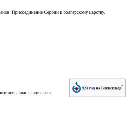
панов. Присоединение
Сербии
к болгарскому царству.
?
924 год
на Викискладе
тные источники
в виде
сносок
.