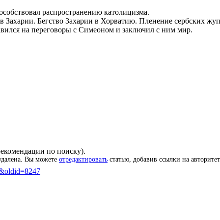
пособствовал распространению католицизма.
ив
Захарии
. Бегство Захарии в
Хорватию
. Пленение сербских жу
вился на переговоры с
Симеоном
и заключил с ним мир.
рекомендации по поиску
).
 удалена. Вы можете
отредактировать
статью, добавив ссылки на
авторите
од&oldid=8247