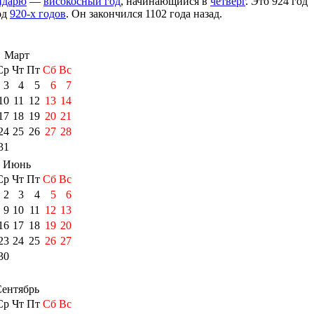
ндарю
—
високосный год
, начинающийся в
четверг
. Это 924 год
год
920-х годов
. Он закончился 1102 года назад.
Март
Ср
Чт
Пт
Сб
Вс
3
4
5
6
7
10
11
12
13
14
17
18
19
20
21
24
25
26
27
28
31
Июнь
Ср
Чт
Пт
Сб
Вс
2
3
4
5
6
9
10
11
12
13
16
17
18
19
20
23
24
25
26
27
30
ентябрь
Ср
Чт
Пт
Сб
Вс