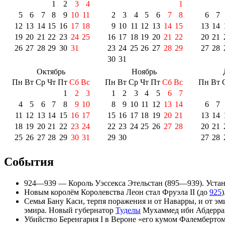
1
2
3
4
1
5
6
7
8
9
10
11
2
3
4
5
6
7
8
6
7
12
13
14
15
16
17
18
9
10
11
12
13
14
15
13
14
19
20
21
22
23
24
25
16
17
18
19
20
21
22
20
21
26
27
28
29
30
31
23
24
25
26
27
28
29
27
28
30
31
Октябрь
Ноябрь
Пн
Вт
Ср
Чт
Пт
Сб
Вс
Пн
Вт
Ср
Чт
Пт
Сб
Вс
Пн
Вт
1
2
3
1
2
3
4
5
6
7
4
5
6
7
8
9
10
8
9
10
11
12
13
14
6
7
11
12
13
14
15
16
17
15
16
17
18
19
20
21
13
14
18
19
20
21
22
23
24
22
23
24
25
26
27
28
20
21
25
26
27
28
29
30
31
29
30
27
28
События
924—939 — Король
Уэссекса
Этельстан
(895—939). Устан
Новым королём
Королевства Леон
стал
Фруэла II
(до
925
Семья
Бану Каси
, терпя поражения и от
Наварры
, и от
эм
эмира. Новый
губернатор
Туделы
Мухаммед ибн Абдерра
Убийство
Беренгария I
в Вероне «его кумом Фалембертом