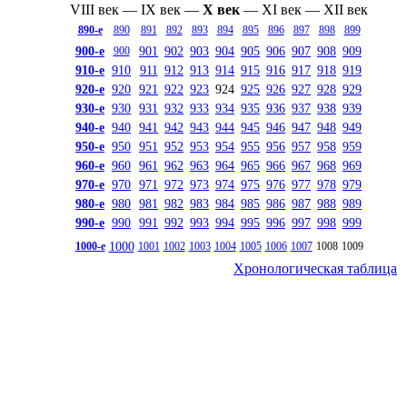
VIII век
—
IX век
—
X век
—
XI век
—
XII век
890-е
890
891
892
893
894
895
896
897
898
899
900-е
901
902
903
904
905
906
907
908
909
900
910-е
910
911
912
913
914
915
916
917
918
919
920-е
920
921
922
923
924
925
926
927
928
929
930-е
930
931
932
933
934
935
936
937
938
939
940-е
940
941
942
943
944
945
946
947
948
949
950-е
950
951
952
953
954
955
956
957
958
959
960-е
960
961
962
963
964
965
966
967
968
969
970-е
970
971
972
973
974
975
976
977
978
979
980-е
980
981
982
983
984
985
986
987
988
989
990-е
990
991
992
993
994
995
996
997
998
999
1000
1000-е
1001
1002
1003
1004
1005
1006
1007
1008
1009
Хронологическая таблица