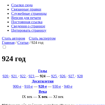
Ссылки сюда
Связанные правки
Служебные страницы
Версия для печати
Постоянная ссылка
Сведения о странице
Цитировать страницу
Стать автором
Стать экспертом
Главная
/
Статьи
/
924 год
924 год
Годы
920
·
921
·
922
·
923
—
924
—
925
·
926
·
927
·
928
Десятилетия
900-е
·
910-е
—
920-е
—
930-е
·
940-е
Века
IX век
—
X век
—
XI век