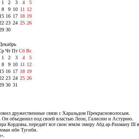
1
2
3
4
5
8
9
10
11
12
15
16
17
18
19
22
23
24
25
26
29
30
Декабрь
Ср
Чт
Пт
Сб
Вс
1
2
3
4
5
8
9
10
11
12
15
16
17
18
19
22
23
24
25
26
29
30
31
овил дружественные связи с
Харальдом Прекрасноволосым
.
). Он объединил под своей властью
Леон
,
Галисию
и
Астурию
.
ира
Кордовы
, передаёт все свои земли эмиру
Абд ар-Рахману III
в
хман ибн Тугиби
.
».