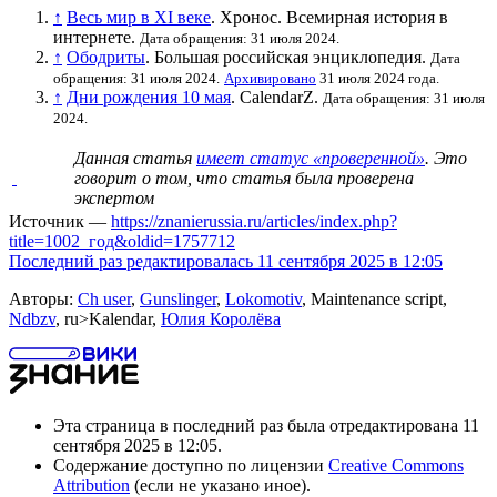
↑
Весь мир в XI веке
. Хронос. Всемирная история в
интернете.
Дата обращения: 31 июля 2024.
↑
Ободриты
. Большая российская энциклопедия.
Дата
обращения: 31 июля 2024.
Архивировано
31 июля 2024 года.
↑
Дни рождения 10 мая
. CalendarZ.
Дата обращения: 31 июля
2024.
Данная статья
имеет статус «проверенной»
. Это
говорит о том, что статья была проверена
экспертом
Источник —
https://znanierussia.ru/articles/index.php?
title=1002_год&oldid=1757712
Последний раз редактировалась 11 сентября 2025 в 12:05
Авторы:
Ch user
,
Gunslinger
,
Lokomotiv
, Maintenance script,
Ndbzv
, ru>Kalendar,
Юлия Королёва
Эта страница в последний раз была отредактирована 11
сентября 2025 в 12:05.
Содержание доступно по лицензии
Creative Commons
Attribution
(если не указано иное).