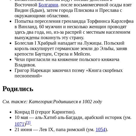
Восточной
Болгарии
. после восьмимесячной осады взят
Видин
(Бдын), затем города Плискова и Преслава с
окружающими областями.
Попытка переселения гренландца Торфиннса Карлсефна
в
Винланд
. 60 мужчин и несколько женщин проводят
здесь два года, но, из-за распрей с местным населением
вынуждены покинуть эту страну.
Болеслав I Храбрый
нападает на Лужицы. Польский
король оккупирует германские земли до
Эльбы
, заняв
крепости
Баутцен
, Стрела и
Мейсен
.
Чехи пригласили на княжение польского княжича
Владивоя
.
Григор Нарекаци
закончил поэму «
Книга скорбных
песнопений
»
Родились
См. также:
Категория:Родившиеся в 1002 году
Конрад II (герцог Каринтии)
.
10 мая
—
аль-Хатиб аль-Багдади
, арабский историк (ум.
[3]
1071
)
.
21 июня
—
Лев IX
, папа римский (ум.
1054
).