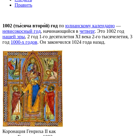
Править
1002 (ты́сяча второ́й) год
по
юлианскому календарю
—
невисокосный год
, начинающийся в
четверг
. Это 1002 год
нашей эры
, 2 год 1-го десятилетия
XI века
2-го тысячелетия
, 3
год
1000-х годов
. Он закончился 1024 года назад.
Коронация
Генриха II
как