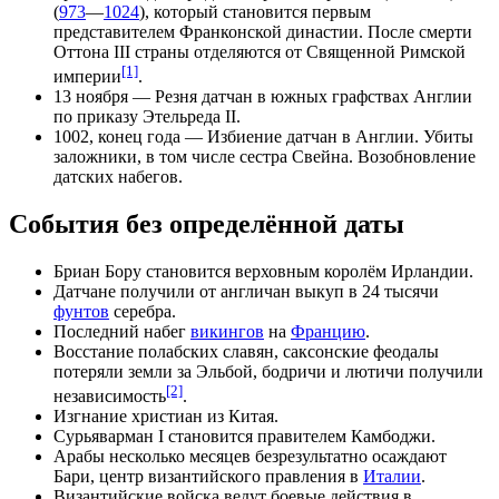
(
973
—
1024
), который становится первым
представителем
Франконской династии
. После смерти
Оттона III страны отделяются от Священной Римской
[1]
империи
.
13 ноября
—
Резня датчан
в южных
графствах
Англии
по приказу
Этельреда II
.
1002, конец года — Избиение датчан в
Англии
. Убиты
заложники, в том числе сестра
Свейна
. Возобновление
датских набегов.
События без определённой даты
Бриан Бору
становится верховным
королём
Ирландии
.
Датчане
получили от
англичан
выкуп в 24 тысячи
фунтов
серебра.
Последний набег
викингов
на
Францию
.
Восстание
полабских славян
,
саксонские
феодалы
потеряли земли за
Эльбой
,
бодричи
и
лютичи
получили
[2]
независимость
.
Изгнание христиан из
Китая
.
Сурьяварман I
становится
правителем
Камбоджи
.
Арабы
несколько месяцев безрезультатно осаждают
Бари
, центр византийского правления в
Италии
.
Византийские
войска ведут боевые действия в