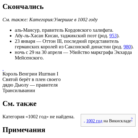
Скончались
См. также:
Категория:Умершие в 1002 году
аль-Мансур
, правитель Кордовского халифата.
Абу-ль-Хасан Кисаи
, таджикский поэт (род.
953
).
23 января
—
Оттон III
, последний представитель
германских королей из
Саксонской династии
(род.
980
).
ночь с 29 на
30 апреля
— Убийство маркграфа
Экхарда
Мейсенского
.
Король Венгрии
Иштван I
Святой
берёт в плен своего
дядю Дьюлу — правителя
Трансильвании
См. также
Категория «1002 год» не найдена.
?
1002 год
на Викискладе
Примечания