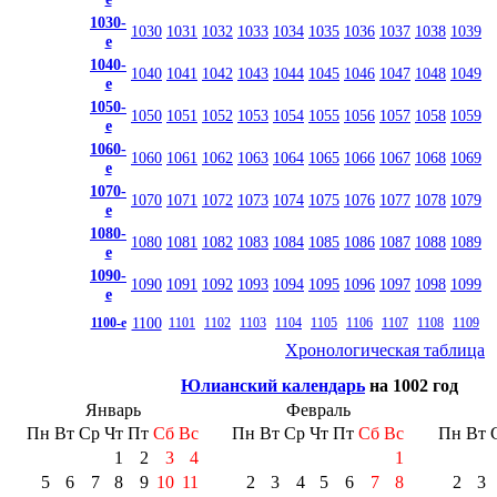
1030-
1030
1031
1032
1033
1034
1035
1036
1037
1038
1039
е
1040-
1040
1041
1042
1043
1044
1045
1046
1047
1048
1049
е
1050-
1050
1051
1052
1053
1054
1055
1056
1057
1058
1059
е
1060-
1060
1061
1062
1063
1064
1065
1066
1067
1068
1069
е
1070-
1070
1071
1072
1073
1074
1075
1076
1077
1078
1079
е
1080-
1080
1081
1082
1083
1084
1085
1086
1087
1088
1089
е
1090-
1090
1091
1092
1093
1094
1095
1096
1097
1098
1099
е
1100
1100-е
1101
1102
1103
1104
1105
1106
1107
1108
1109
Хронологическая таблица
Юлианский календарь
на 1002 год
Январь
Февраль
Пн
Вт
Ср
Чт
Пт
Сб
Вс
Пн
Вт
Ср
Чт
Пт
Сб
Вс
Пн
Вт
1
2
3
4
1
5
6
7
8
9
10
11
2
3
4
5
6
7
8
2
3