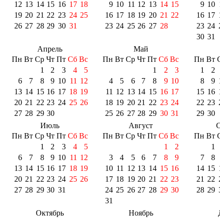
12
13
14
15
16
17
18
9
10
11
12
13
14
15
9
10
19
20
21
22
23
24
25
16
17
18
19
20
21
22
16
17
26
27
28
29
30
31
23
24
25
26
27
28
23
24
30
31
Апрель
Май
Пн
Вт
Ср
Чт
Пт
Сб
Вс
Пн
Вт
Ср
Чт
Пт
Сб
Вс
Пн
Вт
1
2
3
4
5
1
2
3
1
2
6
7
8
9
10
11
12
4
5
6
7
8
9
10
8
9
13
14
15
16
17
18
19
11
12
13
14
15
16
17
15
16
20
21
22
23
24
25
26
18
19
20
21
22
23
24
22
23
27
28
29
30
25
26
27
28
29
30
31
29
30
Июль
Август
С
Пн
Вт
Ср
Чт
Пт
Сб
Вс
Пн
Вт
Ср
Чт
Пт
Сб
Вс
Пн
Вт
1
2
3
4
5
1
2
1
6
7
8
9
10
11
12
3
4
5
6
7
8
9
7
8
13
14
15
16
17
18
19
10
11
12
13
14
15
16
14
15
20
21
22
23
24
25
26
17
18
19
20
21
22
23
21
22
27
28
29
30
31
24
25
26
27
28
29
30
28
29
31
Октябрь
Ноябрь