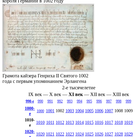
короля Германии в 1002 году
Грамота кайзера
Генриха II Святого
1002
года с первым упоминанием
Эрлангена
2-е тысячелетие
IX век
—
X век
—
XI век
—
XII век
—
XIII век
990-е
990
991
992
993
994
995
996
997
998
999
1000-
1001
1002
1003
1004
1005
1006
1007
1008
1009
1000
е
1010-
1010
1011
1012
1013
1014
1015
1016
1017
1018
1019
е
1020-
1020
1021
1022
1023
1024
1025
1026
1027
1028
1029
е