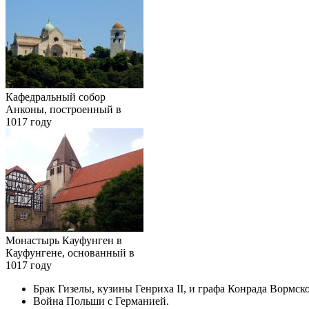
Кафедральный собор
Анконы
, построенный в
1017 году
Монастырь Кауфунген в
Кауфунгене
, основанный в
1017 году
Брак
Гизелы
, кузины
Генриха II
, и
графа
Конрада Вормско
Война
Польши
с
Германией
.