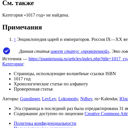
См. также
Категория «1017 год» не найдена.
Примечания
↑
Энциклопедия царей и императоров. Россия IX—XX век
Данная статья
имеет статус «проверенной»
. Это го
Источник —
https://znanierussia.ru/articles/index.php?title=1017
Категории
:
Страницы, использующие волшебные ссылки ISBN
1017 год
Хронологические статьи по алфавиту
Проверенная статья
Авторы:
Gunslinger
,
LevLev
,
Lokomotiv
,
Ndbzv
, ru>Kalendar,
Юли
Эта страница в последний раз была отредактирована 31 ян
Содержание доступно по лицензии
Creative Commons Attr
Политика конфиденциальности