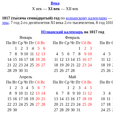
Века
X век
—
XI век
—
XII век
1017 (ты́сяча семна́дцатый) год
по
юлианскому календарю
—
эры
, 7 год 2-го десятилетия
XI века
2-го тысячелетия
, 8 год
101
Юлианский календарь
на 1017 год
Январь
Февраль
Пн
Вт
Ср
Чт
Пт
Сб
Вс
Пн
Вт
Ср
Чт
Пт
Сб
Вс
Пн
Вт
1
2
3
4
5
6
1
2
3
7
8
9
10
11
12
13
4
5
6
7
8
9
10
4
5
14
15
16
17
18
19
20
11
12
13
14
15
16
17
11
12
21
22
23
24
25
26
27
18
19
20
21
22
23
24
18
19
28
29
30
31
25
26
27
28
25
26
Апрель
Май
Пн
Вт
Ср
Чт
Пт
Сб
Вс
Пн
Вт
Ср
Чт
Пт
Сб
Вс
Пн
Вт
1
2
3
4
5
6
7
1
2
3
4
5
8
9
10
11
12
13
14
6
7
8
9
10
11
12
3
4
15
16
17
18
19
20
21
13
14
15
16
17
18
19
10
11
22
23
24
25
26
27
28
20
21
22
23
24
25
26
17
18
29
30
27
28
29
30
31
24
25