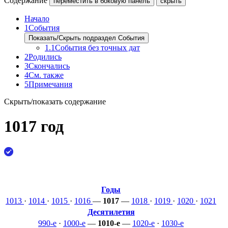
Содержание
переместить в боковую панель
скрыть
Начало
1
События
Показать/Скрыть подраздел События
1.1
События без точных дат
2
Родились
3
Скончались
4
См. также
5
Примечания
Скрыть/показать содержание
1017 год
Годы
1013
·
1014
·
1015
·
1016
—
1017
—
1018
·
1019
·
1020
·
1021
Десятилетия
990-е
·
1000-е
—
1010-е
—
1020-е
·
1030-е