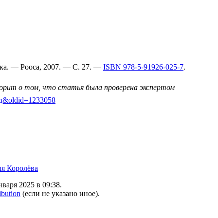
а. — Рооса, 2007. — С. 27. —
ISBN 978-5-91926-025-7
.
ворит о том, что статья была проверена экспертом
_год&oldid=1233058
я Королёва
варя 2025 в 09:38.
ibution
(если не указано иное).