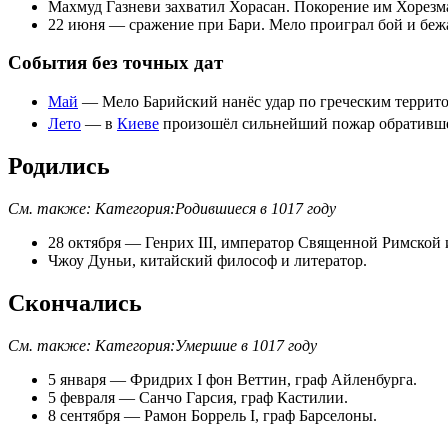
Махмуд Газневи
захватил
Хорасан
. Покорение им
Хорезм
22 июня
— сражение при
Бари
. Мело проиграл бой и бежа
События без точных дат
Май
— Мело Барийский нанёс удар по греческим террит
Лето
— в
Киеве
произошёл сильнейший пожар обративш
Родились
См. также:
Категория:Родившиеся в 1017 году
28 октября
—
Генрих III
, император Священной Римской 
Чжоу Дуньи
, китайский философ и литератор.
Скончались
См. также:
Категория:Умершие в 1017 году
5 января
—
Фридрих I фон Веттин
, граф Айленбурга.
5 февраля
—
Санчо Гарсия
, граф
Кастилии
.
8 сентября
—
Рамон Боррель I
, граф
Барселоны
.