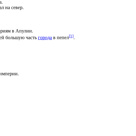
а
.
л на север.
ориям в
Апулии
.
[1]
ей большую часть
города
в пепел
.
империи.