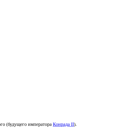
го (будущего императора
Конрада II
).