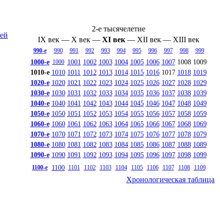
2-е тысячелетие
ей
IX век
—
X век
—
XI век
—
XII век
—
XIII век
990-е
990
991
992
993
994
995
996
997
998
999
1000-е
1001
1002
1003
1004
1005
1006
1007
1008
1009
1000
1010-е
1010
1011
1012
1013
1014
1015
1016
1017
1018
1019
1020-е
1020
1021
1022
1023
1024
1025
1026
1027
1028
1029
1030-е
1030
1031
1032
1033
1034
1035
1036
1037
1038
1039
1040-е
1040
1041
1042
1043
1044
1045
1046
1047
1048
1049
1050-е
1050
1051
1052
1053
1054
1055
1056
1057
1058
1059
1060-е
1060
1061
1062
1063
1064
1065
1066
1067
1068
1069
1070-е
1070
1071
1072
1073
1074
1075
1076
1077
1078
1079
1080-е
1080
1081
1082
1083
1084
1085
1086
1087
1088
1089
1090-е
1090
1091
1092
1093
1094
1095
1096
1097
1098
1099
1100
1100-е
1101
1102
1103
1104
1105
1106
1107
1108
1109
Хронологическая таблица