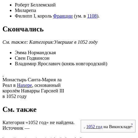
Роберт Беллемский
Миларепа
Филипп I
, король
Франции
(ум. в
1108
).
Скончались
См. также:
Категория:Умершие в 1052 году
Эмма Нормандская
Свен Годвинсон
Владимир Ярославич (князь новгородский)
Монастырь Санта-Мария ла
Реал в
Нахере
, основанный
королём Наварры
Гарсией III
в 1052 году
См. также
Категория «1052 год» не найдена.
?
1052 год
на Викискладе
Источник —