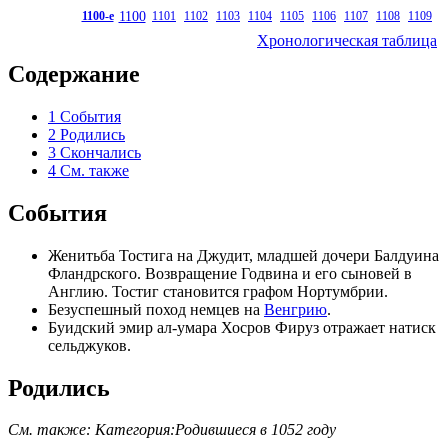
1100
1100-е
1101
1102
1103
1104
1105
1106
1107
1108
1109
Хронологическая таблица
Содержание
1
События
2
Родились
3
Скончались
4
См. также
События
Женитьба
Тостига
на Джудит, младшей дочери
Балдуина
Фландрского
. Возвращение
Годвина
и его сыновей в
Англию.
Тостиг
становится
графом
Нортумбрии
.
Безуспешный поход
немцев
на
Венгрию
.
Буидский
эмир
ал-умара
Хосров Фируз
отражает натиск
сельджуков
.
Родились
См. также:
Категория:Родившиеся в 1052 году