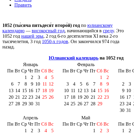
Править
1052 (ты́сяча пятьдеся́т второ́й) год
по
юлианскому
календарю
—
високосный год
, начинающийся в
среду
. Это
1052 год
нашей эры
, 2 год 6-го десятилетия
XI века
2-го
тысячелетия
, 3 год
1050-х годов
. Он закончился 974 года
назад.
Юлианский календарь
на 1052 год
Январь
Февраль
Пн
Вт
Ср
Чт
Пт
Сб
Вс
Пн
Вт
Ср
Чт
Пт
Сб
Вс
Пн
Вт
1
2
3
4
5
1
2
6
7
8
9
10
11
12
3
4
5
6
7
8
9
2
3
13
14
15
16
17
18
19
10
11
12
13
14
15
16
9
10
20
21
22
23
24
25
26
17
18
19
20
21
22
23
16
17
27
28
29
30
31
24
25
26
27
28
29
23
24
30
31
Апрель
Май
Пн
Вт
Ср
Чт
Пт
Сб
Вс
Пн
Вт
Ср
Чт
Пт
Сб
Вс
Пн
Вт
1
2
3
4
5
1
2
3
1
2