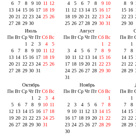
6
7
8
9
10
11
12
4
5
6
7
8
9
10
8
9
13
14
15
16
17
18
19
11
12
13
14
15
16
17
15
16
20
21
22
23
24
25
26
18
19
20
21
22
23
24
22
23
27
28
29
30
25
26
27
28
29
30
31
29
30
Июль
Август
С
Пн
Вт
Ср
Чт
Пт
Сб
Вс
Пн
Вт
Ср
Чт
Пт
Сб
Вс
Пн
Вт
1
2
3
4
5
1
2
1
6
7
8
9
10
11
12
3
4
5
6
7
8
9
7
8
13
14
15
16
17
18
19
10
11
12
13
14
15
16
14
15
20
21
22
23
24
25
26
17
18
19
20
21
22
23
21
22
27
28
29
30
31
24
25
26
27
28
29
30
28
29
31
Октябрь
Ноябрь
Пн
Вт
Ср
Чт
Пт
Сб
Вс
Пн
Вт
Ср
Чт
Пт
Сб
Вс
Пн
Вт
1
2
3
4
1
1
5
6
7
8
9
10
11
2
3
4
5
6
7
8
7
8
12
13
14
15
16
17
18
9
10
11
12
13
14
15
14
15
19
20
21
22
23
24
25
16
17
18
19
20
21
22
21
22
26
27
28
29
30
31
23
24
25
26
27
28
29
28
29
30