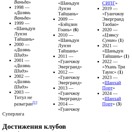
Ваньда
»
«
Шаньдун
СИПГ
»
1998
—
Лунэн
2019
—
«
Далянь
Тайшань
»
«
Гуанчжоу
Ваньда
»
2009
—
Эвергранд
1999
—
«
Бэйцзин
Таобао
»
«
Шаньдун
Гоань
» (
6
)
2020
—
Лунэн
2010
—
«
Цзянсу
Тайшань
»
«
Шаньдун
Сунин
»
(
1
)
2000
—
Лунэн
2021
—
«
Далянь
Тайшань
»
«
Шаньдун
Шидэ
»
2011
—
Тайшань
» (
1
)
2001
—
«
Гуанчжоу
2022
—
«
Далянь
Эвергранд
»
«
Ухань Три
Шидэ
»
2012
—
Таунс
» (
1
)
2002
—
«
Гуанчжоу
2023
—
«
Далянь
Эвергранд
»
«
Шанхай
Шидэ
»
2013
—
Порт
»
2003
—
«
Гуанчжоу
2024
—
Титул не
Эвергранд
»
«
Шанхай
[1]
разыгран
2014
—
Порт
» (
3
)
«
Гуанчжоу
Суперлига
Достижения клубов