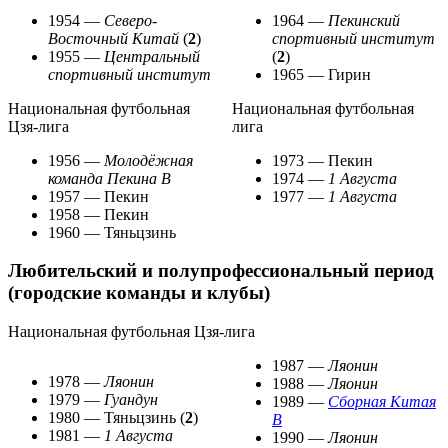
1954 —
Северо-
1964 —
Пекинский
Восточный Китай
(
2
)
спортивный институт
1955 —
Центральный
(
2
)
спортивный институт
1965 —
Гирин
Национальная футбольная
Национальная футбольная
Цзя-лига
лига
1956 —
Молодёжная
1973 —
Пекин
команда Пекина B
1974 —
1 Августа
1957 —
Пекин
1977 —
1 Августа
1958 —
Пекин
1960 —
Тяньцзинь
Любительский и полупрофессиональный период
(городские команды и клубы)
Национальная футбольная Цзя-лига
1987 —
Ляонин
1978 —
Ляонин
1988 —
Ляонин
1979 —
Гуандун
1989 —
Сборная Китая
1980 —
Тяньцзинь
(
2
)
B
1981 —
1 Августа
1990 —
Ляонин