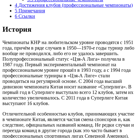
4
Достижения клубов (профессиональные чемпионаты)
5
Примечания
6
Ссылки
История
Чемпионаты КНР на любительском уровне проводятся с 1951
года, причём в ряде случаев в 1950—1970-е годы турнир либо
вообще не проводился, либо его не удалось завершить.
Полупрофессиональный статус «Цзя-А Лига» получила в
1987 году. Первый экспериментальный чемпионат на
профессиональном уровне прошёл в 1993 году, а с 1994 года
профессиональные турниры в «Цзя-А Лиге» стали
проводиться на регулярной основе. С
2004 года
высший
дивизион чемпионата Китая носит название «Суперлига». В
первый год в Суперлиге выступало всего 12 клубов, затем их
количество увеличивалось. C
2011 года
в Суперлиге Китая
выступают 16 клубов.
Отличительной особенностью клубов, принимающих участие
в чемпионате Китая, является частая смена спонсоров и, как
следствие, официальных названий команд. Не редки случаи и
переезда команд в другие города (как это часто бывает в
профессиональных спортивных лигах
Северной Америки
).