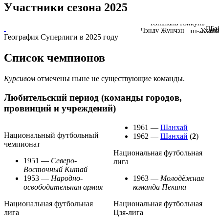
Участники сезона 2025
Юньнань Юйкунь
Бэ
Шан
Ухань
Чэнду Жунчэн
Шэньчжэн
География Суперлиги в 2025 году
Список чемпионов
Курсивом
отмечены ныне не существующие команды.
Любительский период (команды городов,
провинций и учреждений)
1961 —
Шанхай
Национальный футбольный
1962 —
Шанхай
(
2
)
чемпионат
Национальная футбольная
1951 —
Северо-
лига
Восточный Китай
1953 —
Народно-
1963 —
Молодёжная
освободительная армия
команда Пекина
Национальная футбольная
Национальная футбольная
лига
Цзя-лига