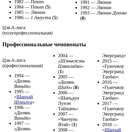
1982 —
Пекин
1991 —
Ляонин
1984 —
Пекин
(
5
)
1992 —
Ляонин
1985 —
Ляонин
1993 —
Ляонин Дунъяо
1986 —
1 Августа
(
5
)
(
8
)
Цзя-А-лига
(полупрофессиональная)
Профессиональные чемпионаты
2004
—
Эвергранд
»
Цзя-А-лига
«
Шэньчжэнь
2015
—
(профессиональная)
Цзяньлибяо
»
«
Гуанчжоу
(
1
)
Эвергранд
1994
—
2005
—
Таобао
»
«
Далянь
«
Далянь
2016
—
Ваньда
»
Шидэ
»
(
8
)
«
Гуанчжоу
1995
—
2006
—
Эвергранд
«
Шанхай
«
Шаньдун
Таобао
»
Шэньхуа
»
Лунэн
2017
—
1996
—
Тайшань
»
«
Гуанчжоу
«
Далянь
2007
—
Эвергранд
Ваньда
»
«
Чанчунь
Таобао
»
1997
—
Ятай
» (
1
)
2018
—
«
Далянь
2008
—
«
Шанхай