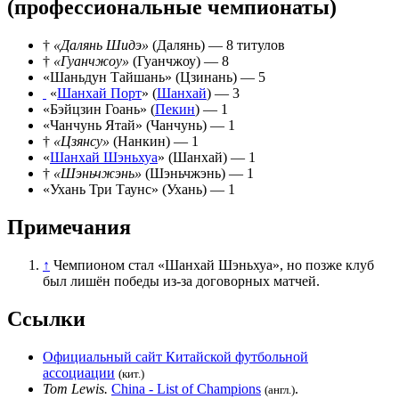
(профессиональные чемпионаты)
†
«
Далянь Шидэ
»
(
Далянь
) — 8 титулов
†
«
Гуанчжоу
»
(
Гуанчжоу
) — 8
«
Шаньдун Тайшань
» (
Цзинань
) — 5
«
Шанхай Порт
» (
Шанхай
) — 3
«
Бэйцзин Гоань
» (
Пекин
) — 1
«
Чанчунь Ятай
» (
Чанчунь
) — 1
†
«
Цзянсу
»
(
Нанкин
) — 1
«
Шанхай Шэньхуа
» (Шанхай) — 1
†
«
Шэньчжэнь
»
(
Шэньчжэнь
) — 1
«
Ухань Три Таунс
» (
Ухань
) — 1
Примечания
↑
Чемпионом стал «Шанхай Шэньхуа», но позже клуб
был лишён победы из-за договорных матчей.
Ссылки
Официальный сайт Китайской футбольной
ассоциации
(кит.)
Tom Lewis.
China - List of Champions
.
(англ.)