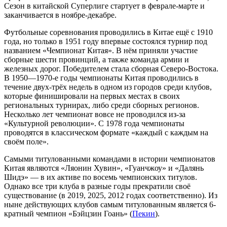
Сезон в китайской Суперлиге стартует в феврале-марте и
заканчивается в ноябре-декабре.
Футбольные соревнования проводились в Китае ещё с 1910
года, но только в 1951 году впервые состоялся турнир под
названием «Чемпионат Китая». В нём приняли участие
сборные шести
провинций
, а также
команда армии
и
железных дорог
. Победителем стала сборная Северо-Востока.
В 1950—1970-е годы чемпионаты Китая проводились в
течение двух-трёх недель в одном из городов среди клубов,
которые финишировали на первых местах в своих
региональных турнирах, либо среди сборных регионов.
Несколько лет чемпионат вовсе не проводился из-за
«
Культурной революции
». С 1978 года чемпионаты
проводятся в классическом формате «каждый с каждым на
своём поле».
Самыми титулованными командами в истории чемпионатов
Китая являются «
Ляонин Хувин
», «
Гуанчжоу
» и «
Далянь
Шидэ
» — в их активе по восемь чемпионских титулов.
Однако все три клуба в разные годы прекратили своё
существование (в 2019, 2025, 2012 годах соответственно). Из
ныне действующих клубов самым титулованным является 6-
кратный чемпион «
Бэйцзин Гоань
» (
Пекин
).