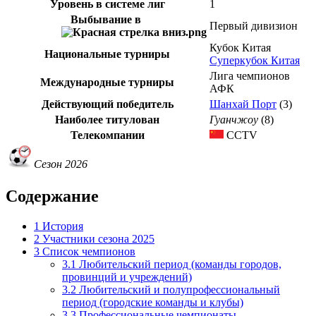
Уровень в системе лиг
1
Выбывание в
Первый дивизион
Кубок Китая
Национальные турниры
Суперкубок Китая
Лига чемпионов
Международные турниры
АФК
Действующий победитель
Шанхай Порт
(3)
Наиболее титулован
Гуанчжоу
(8)
Телекомпании
CCTV
Сезон 2026
Содержание
1
История
2
Участники сезона 2025
3
Список чемпионов
3.1
Любительский период (команды городов,
провинций и учреждений)
3.2
Любительский и полупрофессиональный
период (городские команды и клубы)
3.3
Профессиональные чемпионаты