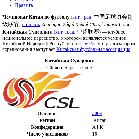
Править
中国足球协会超
Чемпионат Китая по футболу
(
кит.
трад.
级联赛
,
пиньинь
Zhōngguó Zúqiú Xiéhuì Chāojí Liánsài
) или
中超联赛
Китайская Суперлига
(
кит.
трад.
) — клубное
национальное первенство, в котором выявляется чемпион
Китайской Народной Республики
по
футболу
. Организатором
соревнования выступает
Китайская футбольная ассоциация
.
Китайская Суперлига
Chinese Super League
Основан
2004
Регион
Китай
Конфедерация
АФК
Число участников
16