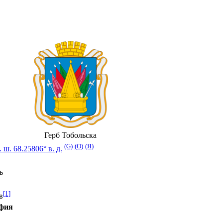
Герб Тобольска
(G)
(O)
(Я)
. ш. 68.25806° в. д.
ь
[1]
в
афия