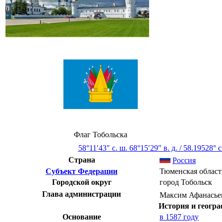
Флаг Тобольска
58°11′43″ с. ш.
68°15′29″ в. д.
/
58.19528° с
Страна
Россия
Субъект Федерации
Тюменская област
Городской округ
город Тобольск
Глава администрации
Максим Афанасье
История и геогр
Основание
в 1587 году