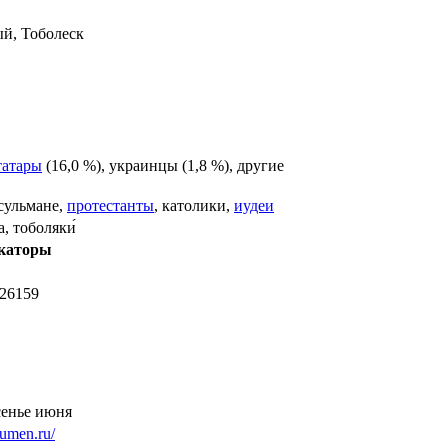
й, Тоболеск
татары
(16,0 %),
украинцы
(1,8 %), другие
сульмане
,
протестанты
,
католики
,
иудеи
а, тоболяки́
каторы
626159
сенье июня
yumen.ru/