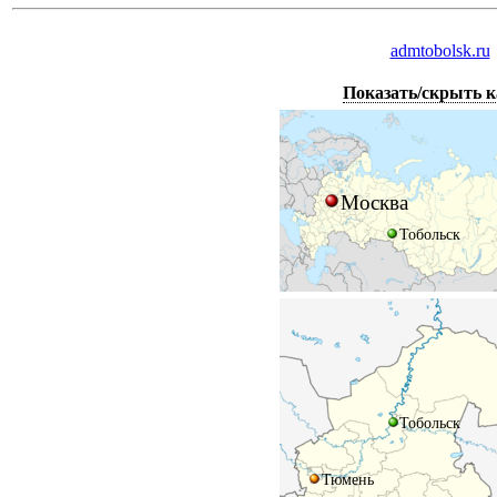
admtobolsk.ru
Показать/скрыть 
Москва
Тобольск
Тобольск
Тюмень