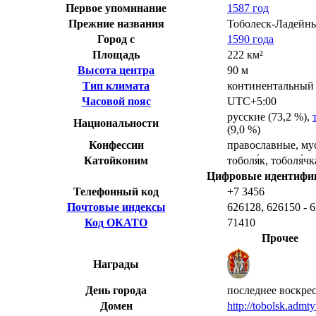
Первое упоминание
1587 год
Прежние названия
Тоболеск-Ладейны
Город с
1590 года
Площадь
222 км²
Высота центра
90 м
Тип климата
континентальный
Часовой пояс
UTC+5:00
русские
(73,2 %),
Национальности
(9,0 %)
Конфессии
православные
,
му
Катойконим
тоболя́к, тоболя́чк
Цифровые идентифи
Телефонный код
+7 3456
Почтовые индексы
626128, 626150 - 
Код ОКАТО
71410
Прочее
Награды
День города
последнее воскре
Домен
http://tobolsk.admt