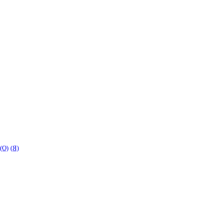
(O)
(Я)