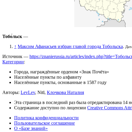
Тобо́льск
—
↑
Максим Афанасьев избран главой города Тобольска
.
Дат
Источник —
https://znanierussia.ru/articles/index.php?title=Тобо
Категории
:
Города, награждённые орденом «Знак Почёта»
Населённые пункты по алфавиту
Населённые пункты, основанные в 1587 году
Авторы:
LevLev
, Nitl,
Клочкова Наталия
Эта страница в последний раз была отредактирована 14 но
Содержание доступно по лицензии
Creative Commons Attr
Политика конфиденциальности
Пользовательское соглашение
О «Базе знаний»