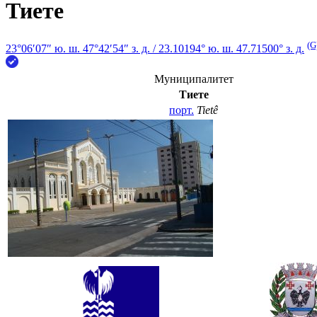
Тиете
(G
23°06′07″ ю. ш.
47°42′54″ з. д.
/
23.10194° ю. ш. 47.71500° з. д.
Муниципалитет
Тиете
порт.
Tietê