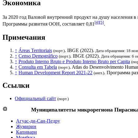
Экономика
За 2020 год
Валовой внутренний продукт на душу населения
в 
[4]
[5]
Программы развития ООН
, составляет 0,81
.
Примечания
↑
Áreas Territoriais
.
IBGE
(2022).
(порт.)
Дата обращения: 18 ноя
↑
Censo Demográfico
.
IBGE
(2022).
(порт.)
Дата обращения: 6 о
↑
Produto Interno Bruto e Produto Interno Bruto per Capita
(пор
↑
Consulta em Tabela
. Atlas do Desenvolvimento Human
(порт.)
↑
Human Development Report 2021-22
.
Программа ра
(англ.)
Ссылки
Официальный сайт
(порт.)
Муниципалитеты микрорегиона
Пирасик
Агуас-ди-Сан-Педру
Жумирин
Капивари
Момбука