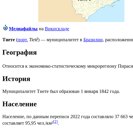
Медиафайлы
на
Викискладе
Тиете
(
порт.
Tietê
) — муниципалитет в
Бразилии
, расположенн
География
Относится к экономико-статистическому микрорегиону
Пираси
История
Муниципалитет Тиете был образован 1 января 1842 года.
Население
Население, по данным переписи 2022 года составляло 37 663 че
[2]
составляет 95,95 чел./км²
.