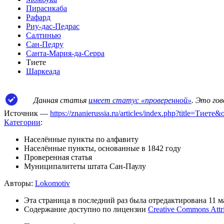
Пирасикаба
Рафард
Риу-дас-Педрас
Салтинью
Сан-Педру
Санта-Мария-да-Серра
Тиете
Шаркеада
Данная статья
имеет статус «проверенной»
. Это го
Источник —
https://znanierussia.ru/articles/index.php?title=Тиет
Категории
:
Населённые пункты по алфавиту
Населённые пункты, основанные в 1842 году
Проверенная статья
Муниципалитеты штата Сан-Паулу
Авторы:
Lokomotiv
Эта страница в последний раз была отредактирована 11 ма
Содержание доступно по лицензии
Creative Commons Attr