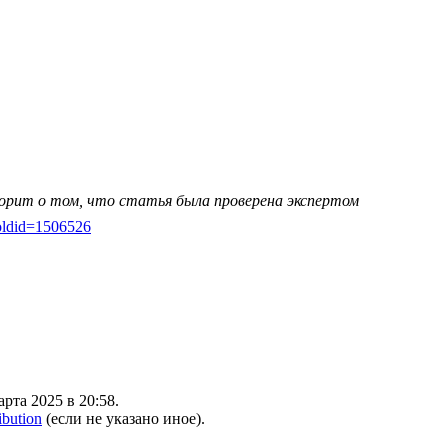
ворит о том, что статья была проверена экспертом
е&oldid=1506526
рта 2025 в 20:58.
ibution
(если не указано иное).