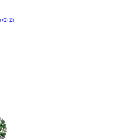
)
(O)
(Я)