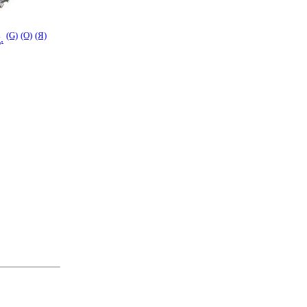
(G)
(O)
(Я)
.