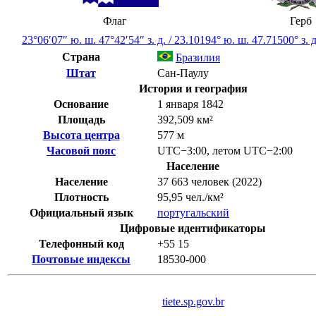
Флаг
Герб
23°06′07″ ю. ш.
47°42′54″ з. д.
/
23.10194° ю. ш. 47.71500° з. д
Страна
Бразилия
Штат
Сан-Паулу
История и география
Основание
1 января 1842
Площадь
392,509 км²
Высота центра
577 м
Часовой пояс
UTC−3:00
,
летом
UTC−2:00
Население
Население
37 663 человек (2022)
Плотность
95,95 чел./км²
Официальный язык
португальский
Цифровые идентификаторы
Телефонный код
+55
15
Почтовые индексы
18530-000
tiete.sp.gov.br