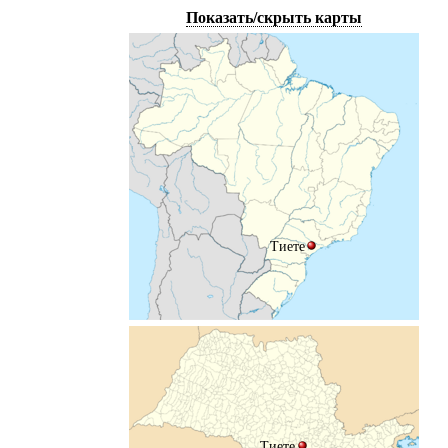
Показать/скрыть карты
Тиете
Тиете