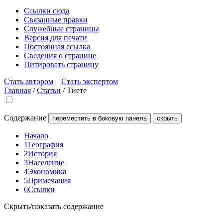
Ссылки сюда
Связанные правки
Служебные страницы
Версия для печати
Постоянная ссылка
Сведения о странице
Цитировать страницу
Стать автором
Стать экспертом
Главная
/
Статьи
/
Тиете
Содержание
переместить в боковую панель
скрыть
Начало
1
География
2
История
3
Население
4
Экономика
5
Примечания
6
Ссылки
Скрыть/показать содержание