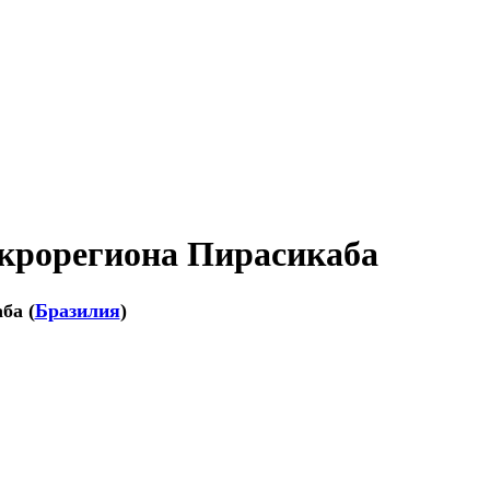
крорегиона Пирасикаба
аба
(
Бразилия
)