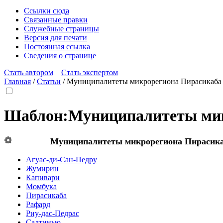
Ссылки сюда
Связанные правки
Служебные страницы
Версия для печати
Постоянная ссылка
Сведения о странице
Стать автором
Стать экспертом
Главная
/
Статьи
/
Муниципалитеты микрорегиона Пирасикаба
Шаблон
:
Муниципалитеты ми
Муниципалитеты микрорегиона
Пирасик
Агуас-ди-Сан-Педру
Жумирин
Капивари
Момбука
Пирасикаба
Рафард
Риу-дас-Педрас
Салтинью