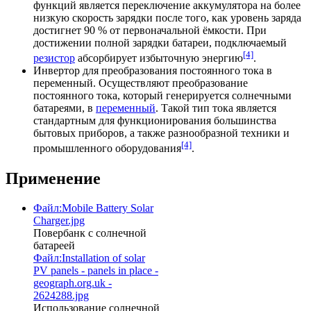
функций является переключение аккумулятора на более
низкую скорость зарядки после того, как уровень заряда
достигнет 90 % от первоначальной ёмкости. При
достижении полной зарядки батареи, подключаемый
[4]
резистор
абсорбирует избыточную энергию
.
Инвертор для преобразования постоянного тока в
переменный. Осуществляют преобразование
постоянного тока
, который генерируется солнечными
батареями, в
переменный
. Такой тип тока является
стандартным для функционирования большинства
бытовых приборов
, а также разнообразной техники и
[4]
промышленного оборудования
.
Применение
Файл:Mobile Battery Solar
Charger.jpg
Повербанк с солнечной
батареей
Файл:Installation of solar
PV panels - panels in place -
geograph.org.uk -
2624288.jpg
Использование солнечной