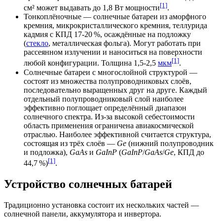
[1]
см² может выдавать до 1,8
Вт
мощности
.
Тонкоплёночные — солнечные батареи из
аморфного
кремния
, микрокристаллического кремния,
теллурида
кадмия
с КПД 17-20 %, осаждённые на подложку
(
стекло
,
металлическая фольга
). Могут работать при
рассеянном излучении и наноситься на поверхности
[1]
любой конфигурации. Толщина 1,5-2,5
мкм
.
Солнечные батареи с многослойной структурой —
состоят из множества полупроводниковых слоёв,
последовательно выращенных друг на друге. Каждый
отдельный полупроводниковый слой наиболее
эффективно поглощает определённый диапазон
солнечного спектра. Из-за высокой себестоимости
область применения ограничена авиакосмической
отраслью. Наиболее эффективной считается структура,
состоящая из трёх слоёв —
Ge
(нижний полупроводник
и подложка),
GaAs
и
GaInP
(
GaInP
/
GaAs
/
Ge
, КПД до
[1]
44,7 %)
.
Устройство солнечных батарей
Традиционно установка состоит их нескольких частей —
солнечной панели, аккумулятора и инвертора.