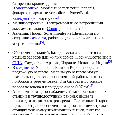
батареи на крыше здания
В
электронике
.
Мобильные телефоны
,
плееры
,
фонарики
, зарядные устройства PowerBank,
[5]
калькуляторы
,
ноутбуки
.
Машиностроение
.
Электромобили
со встроенными
[5]
аккумуляторами от
Солнца
на крышах
.
Авиация
. Проект
Solar Impulse
из
Швейцарии
по
созданию
самолёта
, работающего исключительно на
[5]
энергии солнца
.
Обеспечение зданий. Батареи устанавливаются на
крышах заводов или жилых домов. Преимущественно в
[5]
США
,
Саудовской Аравии
,
Израиле
,
Испании
,
Индии
.
В
медицине
. Учёные из
Южной Кореи
изобрели
подкожную батарею. Маленькую батарею могут
вживлять под кожу для постоянной работы разных
приборов в теле человека. Эта батарея в 15 тоньше
[5]
волоса человека и площадью около 0,07 см²
.
Автономное энергоснабжение. Установка солнечных
станций в труднодоступных районах дешевле
прокладки
линии электропередач
. Солнечные батареи
применяют для обеспечения энергопитанием отдельно
стоящих телекоммуникационных вышек, пикетов
экстренной связи, расположенных на удалённых от