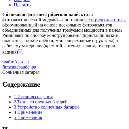
Править
Со́лнечная фотоэлектри́ческая пане́ль
(или
фотоэлектрический мо́дуль) — источник
электрического тока
,
сформированный на основе нескольких
фотоэлементов
,
объединённых для получения требуемой
мощности
в панель.
Различают по способу конструирования (кристаллические
пластины, тонкие плёнки, многопереходные структуры) и
рабочему материалу (
кремний
,
арсенид галлия
,
теллурид
[1]
кадмия
)
.
Файл:As solar
firmengebaude.jpg
Солнечная батарея
Содержание
1
История создания
2
Типы солнечных батарей
3
Устройство солнечных батарей
4
Применение
5
Примечания