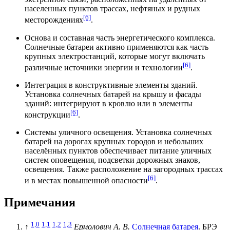
населенных пунктов трассах, нефтяных и рудных
[6]
месторождениях
.
Основа и составная часть энергетического комплекса.
Солнечные батареи активно применяются как часть
крупных
электростанций
, которые могут включать
[6]
различные источники энергии и технологии
.
Интеграция в конструктивные элементы зданий.
Установка солнечных батарей на крышу и фасады
зданий: интегрируют в
кровлю
или в элементы
[6]
конструкции
.
Системы уличного освещения. Установка солнечных
батарей на дорогах крупных городов и небольших
населённых пунктов обеспечивает питание уличных
систем оповещения, подсветки дорожных знаков,
освещения. Также расположение на загородных трассах
[6]
и в местах повышенной опасности
.
Примечания
1,0
1,1
1,2
1,3
↑
Ермолович А. В.
Солнечная батарея
. БРЭ