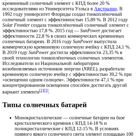
кремниевый солнечный элемент с КПД более 20 %
исследователями из
Университета Уэльса
в
Австралии
. В
1992 году
университет Флориды
создал тонкоплёночный
солнечный элемент с эффективностью 15,89 %. В
2012 году
Solar Frontier
создала тонкоплёночный солнечный элемент с
эффективностью 17,8 %.
2015 год
—
SunPower
достигает
эффективности 22,8 % в своих коммерческих кремниевых
солнечных батареях. В
2016 году
SunPower
выпустила
коммерческую кремниевую солнечную ячейку с КПД 24,1 %.
В
2019 году
SunPower
достигла эффективности 23,35 % в
своей технологии тонкоплёночных солнечных элементов.
Исследователи из
Национальной лаборатории
возобновляемых источников энергии (
NREL
)
, разработали
кремниевую солнечную ячейку с эффективностью 39,2 % при
«освещении одним солнцем». Эффективности 47,1 % при
концентрированном освещении способен достигать другой
[2]
[3]
вариант элемента
.
Типы солнечных батарей
Монокристаллические — солнечные батареи на базе
кристаллического кремния
с КПД 14-18 % и
поликристаллические с КПД 12-15 %. В условиях
прямого яркого солнечного света элемент площадью 100