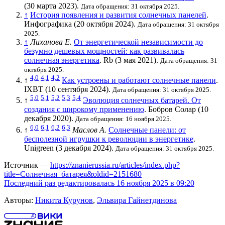
(30 марта 2023).
Дата обращения: 31 октября 2025.
↑
История появления и развития солнечных панелей
.
Инфографика (20 октября 2024).
Дата обращения: 31 октября
2025.
↑
Лиханова Е.
От энергетической независимости до
безумно дешевых мощностей: как развивалась
солнечная энергетика
. Rb (3 мая 2021).
Дата обращения: 31
октября 2025.
4,0
4,1
4,2
↑
Как устроены и работают солнечные панели
.
IXBT (10 сентября 2024).
Дата обращения: 31 октября 2025.
5,0
5,1
5,2
5,3
5,4
↑
Эволюция солнечных батарей. От
создания с широкому применению
. Бобров Солар (10
декабря 2020).
Дата обращения: 16 ноября 2025.
6,0
6,1
6,2
6,3
↑
Маслов А.
Солнечные панели: от
бесполезной игрушки к революции в энергетике
.
Unigreen (3 декабря 2024).
Дата обращения: 31 октября 2025.
Источник —
https://znanierussia.ru/articles/index.php?
title=Солнечная_батарея&oldid=2151680
Последний раз редактировалась 16 ноября 2025 в 09:20
Авторы:
Никита Курунов
,
Эльвира Гайнетдинова