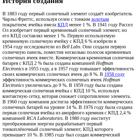
История создания
В
1883 году
первый солнечный элемент создаёт изобретатель
Чарльз Фриттс
, используя
селен
с тонким
золотым
покрытием; ячейка имела
КПД
менее 1 %. В
1941 году
Рассел
Ол
изобретает первый кремниевый солнечный элемент, но
его КПД составлял менее 1 %. Первую используемую
кремниевую солнечную ячейку с КПД 6 % изобрели в
1954 году
исследователи из
Bell Labs
. Они создали первую
солнечную панель, поместив несколько полосок кремниевых
солнечных ячеек вместе. Коммерческая кремниевая солнечная
батарея с КПД 2 % была создана компанией
Hoffman
Electronics
в
1955 году
, а в
1957 году
повышает эффективность
своих коммерческих солнечных ячеек до 8 %. В
1958 году
эффективность коммерческих солнечных ячеек
Hoffman
Electronics
увеличилась до 9 %. В
1959 году
была создана
коммерческая солнечная ячейка с КПД 10 %, используя
контактную сетку, которая снижает сопротивление элемента.
В
1960 году
компания достигла эффективности коммерческих
солнечных батарей на уровне 14 %. В
1976 году
была создана
первая солнечная ячейка из аморфного кремния с КПД 2,4 %
компанией
RCA Laboratories
. В
1980 году
институт
преобразования энергии
разрабатывает первый
тонкоплёночный солнечный элемент, КПД которого
превышает 10 %. В
1985 году
был создан коммерческий