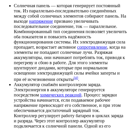
Солнечная панель — которая генерирует
постоянный
ток
. Из параллельно-последовательно соединённых
между собой солнечных элементов собирают панель. На
выходе
напряжение
призвано увеличивать
последовательное соединение, ток — параллельное.
Комбинированный тип соединения позволяет увеличить
оба показателя и повысить надёжность
функционирования системы. Их
электродвижущая сила
пропадает, возрастает активное
сопротивление
, когда на
элементы не попадают солнечные лучи. Разряжая
аккумуляторы, они начинают потреблять ток, приводя к
перегреву и сбою в работе. Для этого элементы
шунтируют диодами, которые при нормальном
освещении электродвижущей силы ячейки заперты и
[4]
при её исчезновении открыты
.
Аккумулятор снабжён контроллером заряда.
Электроэнергия
в аккумуляторе генерируется
посредством
химических реакций
. Процесс зарядки
устройства начинается, если подаваемое рабочее
напряжение превосходит его собственное, и при этом
обеспечивается достаточный зарядный ток.
Контроллер регулирует работу батареи в циклах заряда
и разряда. Через этот контроллер аккумулятор
подключается к солнечной панели. Одной из его