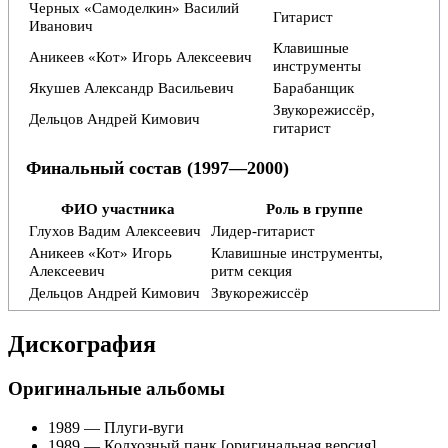
Черных «Самоделкин» Василий
Гитарист
Иванович
Клавишные
Аникеев «Кот» Игорь Алексеевич
инструменты
Якушев Александр Васильевич
Барабанщик
Звукорежиссёр,
Дельцов Андрей Кимович
гитарист
Финальный состав (1997—2000)
ФИО участника
Роль в группе
Глухов Вадим Алексеевич
Лидер-гитарист
Аникеев «Кот» Игорь
Клавишные инструменты,
Алексеевич
ритм секция
Дельцов Андрей Кимович
Звукорежиссёр
Дискография
Оригинальные альбомы
1989
—
Плуги-вуги
1989
—
Колхозный панк
[оригинальная версия]