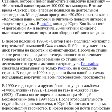
Савиным, который помог выпустить
виниловую пластинку
—
«Колхозный панк» тиражом 100 000 экземпляров. В то же
время «Сектор Газа» впервые появился на
центральном
телевидении
. Молодёжная программа «50х50» показала клип
«Колхозный панк», который значительно повысил интерес к
творчеству группы. В
ноябре
команда Юрия Хоя была снята
«Программой А» и выпустила 20-минутный концерт с
высококачественным звуком для общероссийского вещания.
В первой половине
1990-х
«Сектор Газа» подписал контракт с
издательской компанией
Gala records
. Лейбл выпускает весь
диск группы на кассетах и компакт-дисках. Проблема студии
также решается — издатель теперь полностью оплачивает
гонорар
за запись. Одновременно со студийной
деятельностью группа активно
гастролирует
.
География
спектакля охватывает не только
Россию
, но и соседние
страны. В середине
1990-х годов
они были одной из самых
популярных рок-групп на всем постсоветском пространстве.
В
1990-е годы
один за другим были выпущены альбомы
«Гуляй, мужик» (
1992
), «Нажми на газ» и «Сектор Газа»
(
1993
), «Танцы после порева» и панк-опера «Кащей
Бессмертный» (оба в
1994 году
). После этого деятельность
студии была приостановлена, и Юрий Клинских в это время
переосмыслил творчество. В новой песне он почти полностью