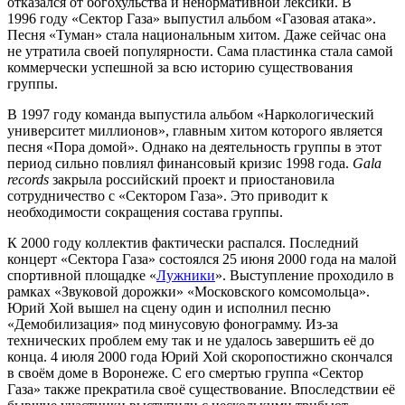
отказался от
богохульства
и
ненормативной лексики
. В
1996 году
«Сектор Газа» выпустил альбом «Газовая атака».
Песня «Туман» стала национальным
хитом
. Даже сейчас она
не утратила своей популярности. Сама пластинка стала самой
коммерчески успешной за всю историю существования
группы.
В
1997 году
команда выпустила альбом «Наркологический
университет миллионов», главным хитом которого является
песня «Пора домой». Однако на деятельность группы в этот
период сильно повлиял
финансовый кризис
1998 года
.
Gala
records
закрыла российский проект и приостановила
сотрудничество с «Сектором Газа». Это приводит к
необходимости сокращения состава группы.
К
2000 году
коллектив фактически распался. Последний
концерт «Сектора Газа» состоялся
25 июня
2000 года
на малой
спортивной площадке «
Лужники
». Выступление проходило в
рамках «Звуковой дорожки» «Московского комсомольца».
Юрий Хой вышел на сцену один и исполнил песню
«Демобилизация» под минусовую
фонограмму
. Из-за
технических проблем ему так и не удалось завершить её до
конца.
4 июля
2000 года
Юрий Хой скоропостижно скончался
в своём доме в Воронеже. С его смертью группа «Сектор
Газа» также прекратила своё существование. Впоследствии её