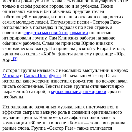
местный рок-клуб и пользовалась большой популярностью не
только в своём родном городе, но и за рубежом. Песни
описывают жизнь и быт обычных представителей
работающей молодежи, и они нашли отклик в сердцах этих
самых молодых людей. Популярные песни «Сектора Газа»
исполнялись в подъездах и подвалах по всей стране, а
советские
средства массовой информации
полностью
игнорировали группу. Сам
Клинских
работал на заводе
обычным рабочим. Слава не принесла Юрию никаких
экономических выгод. По привычке, взятой у
Егора Летова
,
крикнул со сцены: «Хой!», фанаты дали ему прозвище «Юра
[3]
Хой»
.
История группы началась с небольших выступлений в клубах
Москвы
и
Санкт-Петербурга
. Изначально «Сектор Газа»
исполнял кавер-версии известных рок-хитов, но вскоре начал
писать собственные. Тексты песен группы отличаются ярко
выраженной
сатирой
, а
музыкальные аранжировки
ярки и
необычны.
Использование различных
музыкальных инструментов
и
эффектов сыграло важную роль в создании оригинального
звучания группы. Например,
саксофон
использовался в
композиции «30 лет», а в песне «Бомж» — толпа выкрикивала
разные слова. Группа «Сектор Газа» также отличается