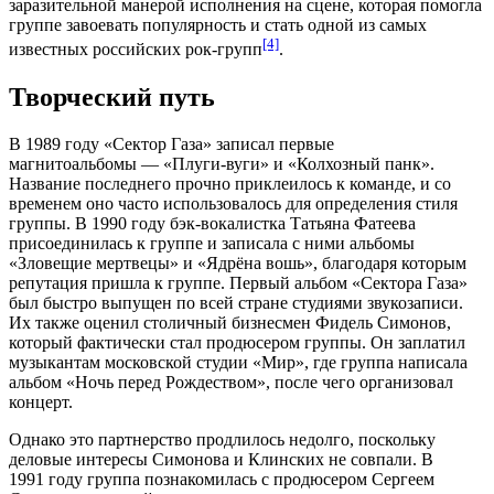
заразительной манерой исполнения на сцене, которая помогла
группе завоевать популярность и стать одной из самых
[4]
известных российских рок-групп
.
Творческий путь
В
1989 году
«Сектор Газа» записал первые
магнитоальбомы — «Плуги-вуги» и «Колхозный панк».
Название последнего прочно приклеилось к команде, и со
временем оно часто использовалось для определения стиля
группы. В
1990 году
бэк-вокалистка
Татьяна Фатеева
присоединилась к группе и записала с ними альбомы
«Зловещие мертвецы» и «Ядрёна вошь», благодаря которым
репутация пришла к группе. Первый альбом «Сектора Газа»
был быстро выпущен по всей стране студиями звукозаписи.
Их также оценил столичный бизнесмен Фидель Симонов,
который фактически стал
продюсером
группы. Он заплатил
музыкантам московской студии «Мир», где группа написала
альбом «Ночь перед Рождеством», после чего организовал
концерт
.
Однако это партнерство продлилось недолго, поскольку
деловые интересы Симонова и Клинских не совпали. В
1991 году
группа познакомилась с продюсером Сергеем