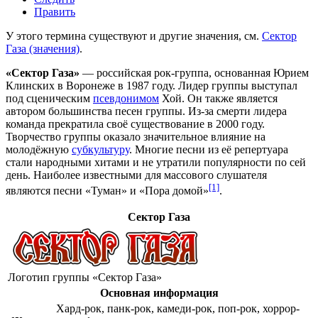
Править
У этого термина существуют и другие значения, см.
Сектор
Газа (значения)
.
«Сектор Газа»
— российская
рок-группа
, основанная
Юрием
Клинских
в
Воронеже
в
1987 году
. Лидер группы выступал
под сценическим
псевдонимом
Хой. Он также является
автором большинства песен группы. Из-за смерти лидера
команда прекратила своё существование в
2000 году
.
Творчество группы оказало значительное влияние на
молодёжную
субкультуру
. Многие песни из её репертуара
стали народными хитами и не утратили популярности по сей
день. Наиболее известными для массового слушателя
[1]
являются песни «Туман» и «Пора домой»
.
Сектор Газа
Логотип группы «Сектор Газа»
Основная информация
Хард-рок
,
панк-рок
,
камеди-рок
,
поп-рок
,
хоррор-