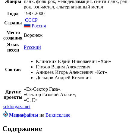
Жанры
панк
,
фолк-рок
,
мелодекламация
,
синти-панк
,
рэп-
рок
,
рэп-метал
,
альтернативный метал
Годы
1987
-
2000
СССР
Страны
Россия
Место
Воронеж
создания
Язык
Русский
песен
Клинских Юрий Николаевич
«Хой»
Глухов Вадим Алексеевич
Состав
Аникеев Игорь Алексеевич
«Кот»
Дельцов Андрей Кимович
«
Ex-Сектор Газа
»,
Другие
«
Сектор Газовой Атаки
»,
проекты
«
С. Г.
»
sektorgaza.net
Медиафайлы
на
Викискладе
Содержание