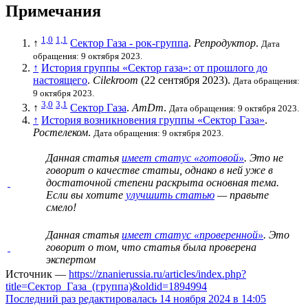
Примечания
1,0
1,1
↑
Сектор Газа - рок-группа
.
Репродуктор
.
Дата
обращения: 9 октября 2023.
↑
История группы «Сектор газа»: от прошлого до
настоящего
.
Cilekroom
(22 сентября 2023).
Дата обращения:
9 октября 2023.
3,0
3,1
↑
Сектор Газа
.
AmDm
.
Дата обращения: 9 октября 2023.
↑
История возникновения группы «Сектор Газа»
.
Ростелеком
.
Дата обращения: 9 октября 2023.
Данная статья
имеет статус «готовой»
. Это не
говорит о
качестве статьи
, однако в ней уже в
достаточной степени раскрыта основная тема.
Если вы хотите
улучшить статью
— правьте
смело!
Данная статья
имеет статус «проверенной»
. Это
говорит о том, что статья была проверена
экспертом
Источник —
https://znanierussia.ru/articles/index.php?
title=Сектор_Газа_(группа)&oldid=1894994
Последний раз редактировалась 14 ноября 2024 в 14:05