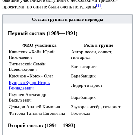
бывшие участники выступили с несколькими трибьют-
[1]
проектами, но они не были очень популярны
.
Состав группы в разные периоды
Первый состав (1989—1991)
ФИО участника
Роль в группе
Клинских «Хой» Юрий
Автор песен, солист,
Николаевич
гиитарист
Титиевский Семён
Бас-гитарист
Всеволодович
Крючков «Крюк» Олег
Барабанщик
Кущев «Кущ» Игорь
Лидер-гитарист
Геннадьевич
Якушев Александр
Барабанщик
Васильевич
Дельцов Андрей Кимович
Звукорежиссёр, гитарист
Фатеева Татьяна Евгеньевна
Бэк-вокал
Второй состав (1991—1993)