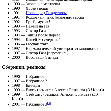
1990
—
Зловещие мертвецы
1990
—
Ядрёна вошь
1991
—
Ночь перед Рождеством
1991
—
Колхозный панк
[основная версия]
1992
—
Гуляй, мужик!
1993
—
Нажми на газ
1993
—
Сектор Газа
1994
—
Танцы после порева
1994
—
Кащей Бессмертный
1996
—
Газовая атака
1997
—
Наркологический университет миллионов
1997
—
Сектор Газа
[перезапись]
2000
—
Восставший из ада
Сборники, ремиксы
1996
— Избранное
1997
— Избранное 2
1998
—
Баллады
1999
—
Extasy
(ремиксы Алексея Брянцева (
DJ
Крот))
1999
— Стёб-хаус (ремиксы Алексея Брянцева (
DJ
Крот))
[3]
2001
— Избранное 3