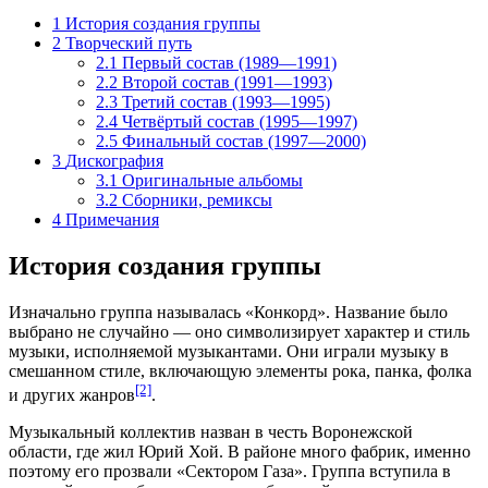
1
История создания группы
2
Творческий путь
2.1
Первый состав (1989—1991)
2.2
Второй состав (1991—1993)
2.3
Третий состав (1993—1995)
2.4
Четвёртый состав (1995—1997)
2.5
Финальный состав (1997—2000)
3
Дискография
3.1
Оригинальные альбомы
3.2
Сборники, ремиксы
4
Примечания
История создания группы
Изначально группа называлась «Конкорд». Название было
выбрано не случайно — оно символизирует
характер
и
стиль
музыки
, исполняемой музыкантами. Они играли музыку в
смешанном стиле, включающую элементы
рока
,
панка
,
фолка
[2]
и других жанров
.
Музыкальный коллектив назван в честь Воронежской
области, где жил Юрий Хой. В районе много фабрик, именно
поэтому его прозвали «Сектором Газа». Группа вступила в