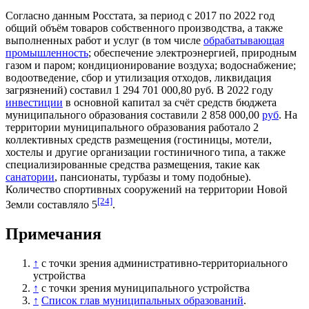
Согласно данным
Росстата
, за период с
2017
по
2022 год
общий объём товаров собственного производства, а также
выполненных работ и услуг (в том числе
обрабатывающая
промышленность
; обеспечение
электроэнергией
,
природным
газом
и паром; кондиционирование воздуха; водоснабжение;
водоотведение, сбор и утилизация
отходов
, ликвидация
загрязнений) составил 1 294 701 000,80 руб. В 2022 году
инвестиции
в
основной капитал
за счёт средств бюджета
муниципального образования составили 2 858 000,00
руб
. На
территории муниципального образования работало 2
коллективных средств размещения (
гостиницы
,
мотели
,
хостелы
и другие организации гостиничного типа, а также
специализированные средства размещения, такие как
санатории
,
пансионаты
,
турбазы
и тому подобные).
Количество спортивных сооружений на территории Новой
[24]
Земли составляло 5
.
Примечания
↑
c точки зрения
административно-территориального
устройства
↑
c точки зрения
муниципального устройства
↑
Список глав муниципальных образований
.