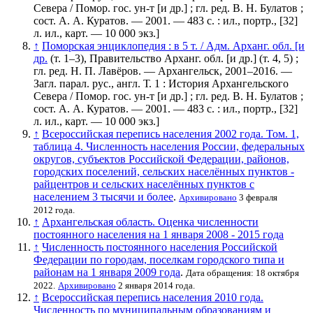
Севера / Помор. гос. ун-т [и др.] ; гл. ред. В. Н. Булатов ;
сост. А. А. Куратов. — 2001. — 483 с. : ил., портр., [32]
л. ил., карт. — 10 000 экз.]
↑
Поморская энциклопедия : в 5 т. / Адм. Арханг. обл. [и
др.
(т. 1–3), Правительство Арханг. обл. [и др.] (т. 4, 5) ;
гл. ред. Н. П. Лавёров. — Архангельск, 2001–2016. —
Загл. парал. рус., англ. Т. 1 : История Архангельского
Севера / Помор. гос. ун-т [и др.] ; гл. ред. В. Н. Булатов ;
сост. А. А. Куратов. — 2001. — 483 с. : ил., портр., [32]
л. ил., карт. — 10 000 экз.]
↑
Всероссийская перепись населения 2002 года. Том. 1,
таблица 4. Численность населения России, федеральных
округов, субъектов Российской Федерации, районов,
городских поселений, сельских населённых пунктов -
райцентров и сельских населённых пунктов с
населением 3 тысячи и более
.
Архивировано
3 февраля
2012 года.
↑
Архангельская область. Оценка численности
постоянного населения на 1 января 2008 - 2015 года
↑
Численность постоянного населения Российской
Федерации по городам, поселкам городского типа и
районам на 1 января 2009 года
.
Дата обращения: 18 октября
2022.
Архивировано
2 января 2014 года.
↑
Всероссийская перепись населения 2010 года.
Численность по муниципальным образованиям и