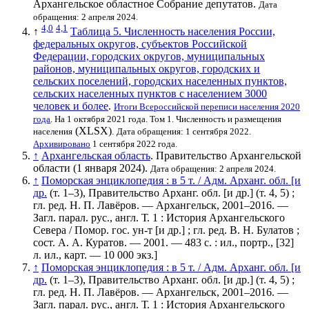
Архангельское областное Собрание депутатов.
Дата
обращения: 2 апреля 2024.
4,0
4,1
↑
Таблица 5. Численность населения России,
федеральных округов, субъектов Российской
Федерации, городских округов, муниципальных
районов, муниципальных округов, городских и
сельских поселений, городских населенных пунктов,
сельских населенных пунктов с населением 3000
человек и более
.
Итоги Всероссийской переписи населения 2020
года
. На 1 октября 2021 года. Том 1. Численность и размещения
(XLSX)
населения
.
Дата обращения: 1 сентября 2022.
Архивировано
1 сентября 2022 года.
↑
Архангельская область
. Правительство Архангельской
области (1 января 2024).
Дата обращения: 2 апреля 2024.
↑
Поморская энциклопедия : в 5 т. / Адм. Арханг. обл. [и
др.
(т. 1–3), Правительство Арханг. обл. [и др.] (т. 4, 5) ;
гл. ред. Н. П. Лавёров. — Архангельск, 2001–2016. —
Загл. парал. рус., англ. Т. 1 : История Архангельского
Севера / Помор. гос. ун-т [и др.] ; гл. ред. В. Н. Булатов ;
сост. А. А. Куратов. — 2001. — 483 с. : ил., портр., [32]
л. ил., карт. — 10 000 экз.]
↑
Поморская энциклопедия : в 5 т. / Адм. Арханг. обл. [и
др.
(т. 1–3), Правительство Арханг. обл. [и др.] (т. 4, 5) ;
гл. ред. Н. П. Лавёров. — Архангельск, 2001–2016. —
Загл. парал. рус., англ. Т. 1 : История Архангельского