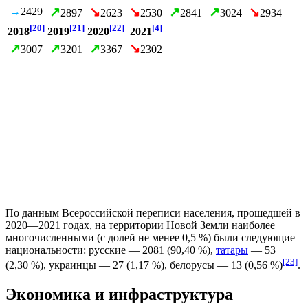
↗
↘
↘
↗
↗
↘
→
2429
2897
2623
2530
2841
3024
2934
[20]
[21]
[22]
[4]
2018
2019
2020
2021
↗
↗
↗
↘
3007
3201
3367
2302
По данным
Всероссийской переписи населения
, прошедшей в
2020—2021 годах, на территории Новой Земли наиболее
многочисленными (с долей не менее 0,5 %) были следующие
национальности:
русские
— 2081 (90,40 %),
татары
— 53
[23]
(2,30 %),
украинцы
— 27 (1,17 %),
белорусы
— 13 (0,56 %)
.
Экономика и инфраструктура