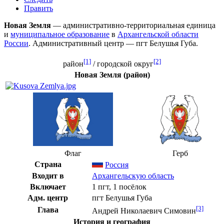
Править
Новая Земля
—
административно-территориальная единица
и
муниципальное образование
в
Архангельской области
России
. Административный центр — пгт
Белушья Губа
.
[1]
[2]
район
/
городской округ
Новая Земля (район)
Флаг
Герб
Страна
Россия
Входит в
Архангельскую область
Включает
1 пгт, 1 посёлок
Адм. центр
пгт
Белушья Губа
[3]
Глава
Андрей Николаевич Симовин
История и география