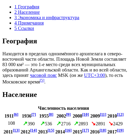
1
География
2
Население
3
Экономика и инфраструктура
4
Примечания
5
Ссылки
География
Находится в пределах
одноимённого архипелага
в северо-
восточной части области. Площадь Новой Земли составляет
83 000 км² — это 1-е место среди всех муниципальных
образований Архангельской области. Как и во всей области,
здесь принят
часовой пояс
MSK (он же
UTC+3:00
), то есть
[5]
Московское время
.
Население
Численность населения
[6]
[7]
[8]
[9]
[10]
[11]
[12]
1911
1936
1955
2002
2008
2009
2010
↗
↗
↗
↗
↘
↘
108
390
536
2716
2893
2891
2429
[13]
[14]
[15]
[16]
[17]
[18]
[19]
2011
2012
2013
2014
2015
2016
2017