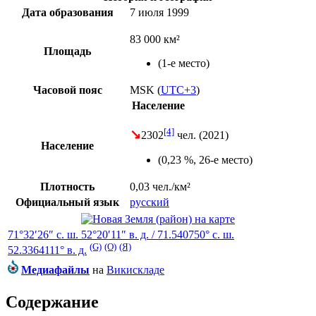
Дата образования
7 июля 1999
83 000 км²
Площадь
(1-е место)
Часовой пояс
MSK
(
UTC+3
)
Население
[4]
↘
2302
чел. (
2021
)
Население
(0,23 %,
26-е место
)
Плотность
0,03 чел./км²
Официальный язык
русский
71°32′26″ с. ш.
52°20′11″ в. д.
/
71.540750° с. ш.
(G)
(O)
(Я)
52.3364111° в. д.
Медиафайлы
на
Викискладе
Содержание