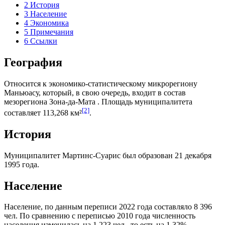
2
История
3
Население
4
Экономика
5
Примечания
6
Ссылки
География
Относится к экономико-статистическому микрорегиону
Маньюасу
, который, в свою очередь, входит в состав
мезорегиона
Зона-да-Мата
. Площадь муниципалитета
[2]
составляет 113,268 км²
.
История
Муниципалитет Мартинс-Суарис был образован 21 декабря
1995 года.
Население
Население, по данным переписи 2022 года составляло 8 396
чел. По сравнению с переписью 2010 года численность
населения изменилась на 1 223 чел., то есть на 1,32%.