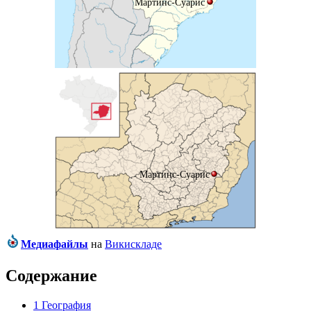
Мартинс-Суарис
Мартинс-Суарис
Медиафайлы
на
Викискладе
Содержание
1
География