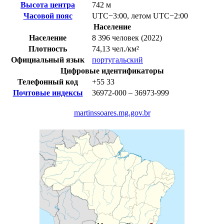
Высота центра
742 м
Часовой пояс
UTC−3:00
,
летом
UTC−2:00
Население
Население
8 396 человек (2022)
Плотность
74,13 чел./км²
Официальный язык
португальский
Цифровые идентификаторы
Телефонный код
+55
33
Почтовые индексы
36972-000 – 36973-999
martinssoares.mg.gov.br