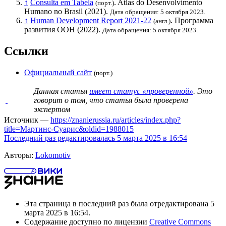
↑
Consulta em Tabela
. Atlas do Desenvolvimento
(порт.)
Humano no Brasil (2021).
Дата обращения: 5 октября 2023.
↑
Human Development Report 2021-22
.
Программа
(англ.)
развития ООН
(2022).
Дата обращения: 5 октября 2023.
Ссылки
Официальный сайт
(порт.)
Данная статья
имеет статус «проверенной»
. Это
говорит о том, что статья была проверена
экспертом
Источник —
https://znanierussia.ru/articles/index.php?
title=Мартинс-Суарис&oldid=1988015
Последний раз редактировалась 5 марта 2025 в 16:54
Авторы:
Lokomotiv
Эта страница в последний раз была отредактирована 5
марта 2025 в 16:54.
Содержание доступно по лицензии
Creative Commons