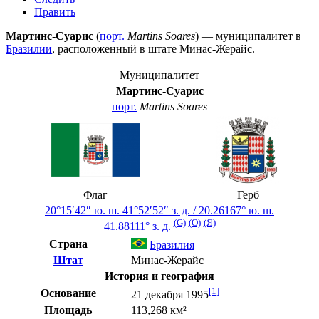
Править
Мартинс-Суарис
(
порт.
Martins Soares
) — муниципалитет в
Бразилии
, расположенный в штате
Минас-Жерайс
.
Муниципалитет
Мартинс-Суарис
порт.
Martins Soares
Флаг
Герб
20°15′42″ ю. ш.
41°52′52″ з. д.
/
20.26167° ю. ш.
(G)
(O)
(Я)
41.88111° з. д.
Страна
Бразилия
Штат
Минас-Жерайс
История и география
[1]
Основание
21 декабря 1995
Площадь
113,268 км²