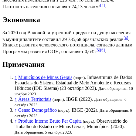
[3]
Плотность населения составляет 74,13 чел./км²
.
Экономика
За 2020 год
Валовой внутренний продукт на душу населения
[4]
в муниципалитете составил 29 735,68
бразильских реалов
.
Индекс развития человеческого потенциала
, согласно данным
[5]
[6]
Программы развития ООН
, составляет 0,635
.
Примечания
↑
Municípios de Minas Gerais
. Infraestrutura de Dados
(порт.)
Espaciais do Sistema Estadual de Meio Ambiente e Recursos
Hídricos (IDE-Sisema) (23 октября 2023).
Дата обращения: 16
ноября 2023.
↑
Áreas Territoriais
.
IBGE
(2022).
(порт.)
Дата обращения: 6
октября 2023.
↑
Censo Demográfico
.
IBGE
(2022).
(порт.)
Дата обращения: 6
октября 2023.
↑
Produto Interno Bruto Per Capita
. Observatório do
(порт.)
Trabalho do Estado de Minas Gerais, Municípios. (2020).
Дата обращения: 5 октября 2023.