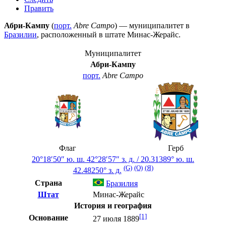
Править
Абри-Кампу
(
порт.
Abre Campo
) — муниципалитет в
Бразилии
, расположенный в штате
Минас-Жерайс
.
Муниципалитет
Абри-Кампу
порт.
Abre Campo
Флаг
Герб
20°18′50″ ю. ш.
42°28′57″ з. д.
/
20.31389° ю. ш.
(G)
(O)
(Я)
42.48250° з. д.
Страна
Бразилия
Штат
Минас-Жерайс
История и география
[1]
Основание
27 июля 1889