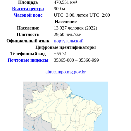
Площадь
470,551 км²
Высота центра
909 м
Часовой пояс
UTC−3:00
,
летом
UTC−2:00
Население
Население
13 927 человек (2022)
Плотность
29,60 чел./км²
Официальный язык
португальский
Цифровые идентификаторы
Телефонный код
+55
31
Почтовые индексы
35365-000 – 35366-999
abrecampo.mg.gov.br