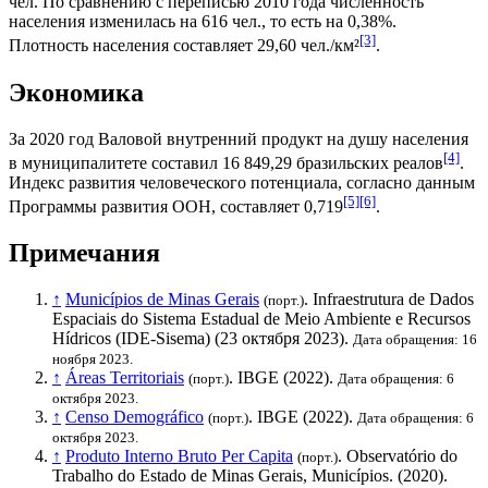
чел. По сравнению с переписью 2010 года численность
населения изменилась на 616 чел., то есть на 0,38%.
[3]
Плотность населения составляет 29,60 чел./км²
.
Экономика
За 2020 год
Валовой внутренний продукт на душу населения
[4]
в муниципалитете составил 16 849,29
бразильских реалов
.
Индекс развития человеческого потенциала
, согласно данным
[5]
[6]
Программы развития ООН
, составляет 0,719
.
Примечания
↑
Municípios de Minas Gerais
. Infraestrutura de Dados
(порт.)
Espaciais do Sistema Estadual de Meio Ambiente e Recursos
Hídricos (IDE-Sisema) (23 октября 2023).
Дата обращения: 16
ноября 2023.
↑
Áreas Territoriais
.
IBGE
(2022).
(порт.)
Дата обращения: 6
октября 2023.
↑
Censo Demográfico
.
IBGE
(2022).
(порт.)
Дата обращения: 6
октября 2023.
↑
Produto Interno Bruto Per Capita
. Observatório do
(порт.)
Trabalho do Estado de Minas Gerais, Municípios. (2020).