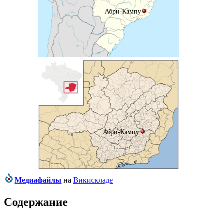
Абри-Кампу
Абри-Кампу
Медиафайлы
на
Викискладе
Содержание