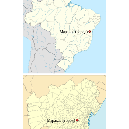
Маракас (город)
Маракас (город)