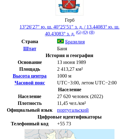
Герб
13°26′27″ ю. ш.
40°25′51″ з. д.
/
13.44083° ю. ш.
(G)
(O)
(Я)
40.43083° з. д.
Страна
Бразилия
Штат
Баия
История и география
Основание
13 июня 1989
Площадь
2 413,27 км²
Высота центра
1000 м
Часовой пояс
UTC−3:00
,
летом
UTC−2:00
Население
Население
27 620 человек (2022)
Плотность
11,45 чел./км²
Официальный язык
португальский
Цифровые идентификаторы
Телефонный код
+55
73