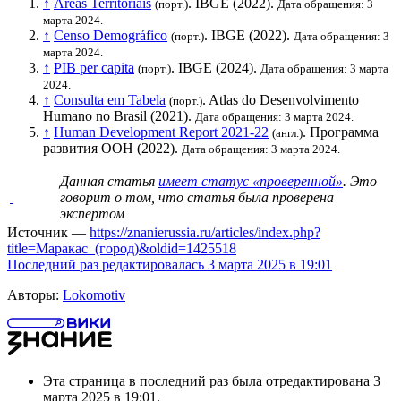
↑
Áreas Territoriais
.
IBGE
(2022).
(порт.)
Дата обращения: 3
марта 2024.
↑
Censo Demográfico
.
IBGE
(2022).
(порт.)
Дата обращения: 3
марта 2024.
↑
PIB per capita
.
IBGE
(2024).
(порт.)
Дата обращения: 3 марта
2024.
↑
Consulta em Tabela
. Atlas do Desenvolvimento
(порт.)
Humano no Brasil (2021).
Дата обращения: 3 марта 2024.
↑
Human Development Report 2021-22
.
Программа
(англ.)
развития ООН
(2022).
Дата обращения: 3 марта 2024.
Данная статья
имеет статус «проверенной»
. Это
говорит о том, что статья была проверена
экспертом
Источник —
https://znanierussia.ru/articles/index.php?
title=Маракас_(город)&oldid=1425518
Последний раз редактировалась 3 марта 2025 в 19:01
Авторы:
Lokomotiv
Эта страница в последний раз была отредактирована 3
марта 2025 в 19:01.