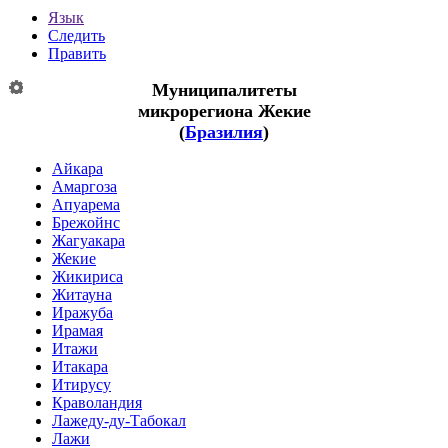
Язык
Следить
Править
Муниципалитеты
микрорегиона
Жекие
(
Бразилия
)
Айкара
Амаргоза
Апуарема
Брежойнс
Жагуакара
Жекие
Жикириса
Житауна
Иражуба
Ирамая
Итажи
Итакара
Итирусу
Краволандия
Лажеду-ду-Табокал
Лажи