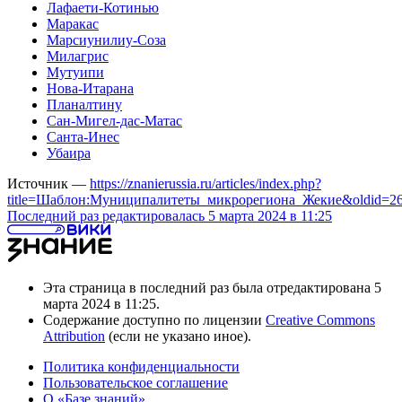
Лафаети-Котинью
Маракас
Марсиунилиу-Соза
Милагрис
Мутуипи
Нова-Итарана
Планалтину
Сан-Мигел-дас-Матас
Санта-Инес
Убаира
Источник —
https://znanierussia.ru/articles/index.php?
title=Шаблон:Муниципалитеты_микрорегиона_Жекие&oldid=2
Последний раз редактировалась 5 марта 2024 в 11:25
Эта страница в последний раз была отредактирована 5
марта 2024 в 11:25.
Содержание доступно по лицензии
Creative Commons
Attribution
(если не указано иное).
Политика конфиденциальности
Пользовательское соглашение
О «Базе знаний»