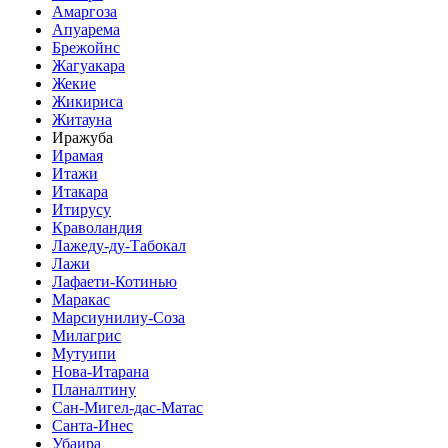
Амаргоза
Апуарема
Брежойнс
Жагуакара
Жекие
Жикириса
Житауна
Иражуба
Ирамая
Итажи
Итакара
Итирусу
Краволандия
Лажеду-ду-Табокал
Лажи
Лафаети-Котинью
Маракас
Марсиунилиу-Соза
Милагрис
Мутуипи
Нова-Итарана
Планалтину
Сан-Мигел-дас-Матас
Санта-Инес
Убаира