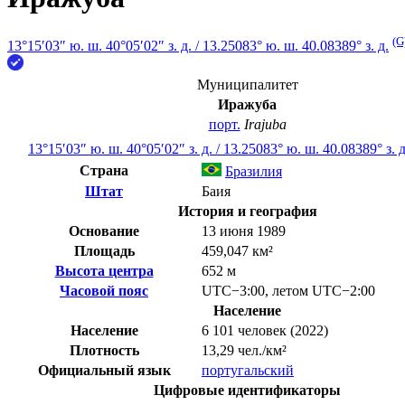
(G
13°15′03″ ю. ш.
40°05′02″ з. д.
/
13.25083° ю. ш. 40.08389° з. д.
Муниципалитет
Иражуба
порт.
Irajuba
13°15′03″ ю. ш.
40°05′02″ з. д.
/
13.25083° ю. ш. 40.08389° з. д
Страна
Бразилия
Штат
Баия
История и география
Основание
13 июня 1989
Площадь
459,047 км²
Высота центра
652 м
Часовой пояс
UTC−3:00
,
летом
UTC−2:00
Население
Население
6 101 человек (2022)
Плотность
13,29 чел./км²
Официальный язык
португальский
Цифровые идентификаторы