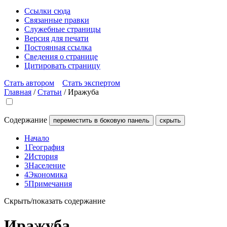
Ссылки сюда
Связанные правки
Служебные страницы
Версия для печати
Постоянная ссылка
Сведения о странице
Цитировать страницу
Стать автором
Стать экспертом
Главная
/
Статьи
/
Иражуба
Содержание
переместить в боковую панель
скрыть
Начало
1
География
2
История
3
Население
4
Экономика
5
Примечания
Скрыть/показать содержание
Иражуба