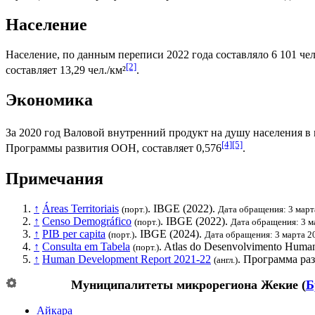
Население
Население, по данным переписи 2022 года составляло 6 101 чел
[2]
составляет 13,29 чел./км²
.
Экономика
За 2020 год
Валовой внутренний продукт на душу населения
в 
[4]
[5]
Программы развития ООН
, составляет 0,576
.
Примечания
↑
Áreas Territoriais
.
IBGE
(2022).
(порт.)
Дата обращения: 3 март
↑
Censo Demográfico
.
IBGE
(2022).
(порт.)
Дата обращения: 3 м
↑
PIB per capita
.
IBGE
(2024).
(порт.)
Дата обращения: 3 марта 2
↑
Consulta em Tabela
. Atlas do Desenvolvimento Human
(порт.)
↑
Human Development Report 2021-22
.
Программа ра
(англ.)
Муниципалитеты микрорегиона
Жекие
(
Б
Айкара