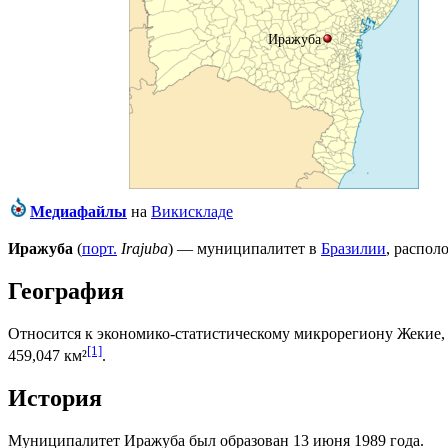
Иражуба
Медиафайлы
на
Викискладе
Иражуба
(
порт.
Irajuba
) — муниципалитет в
Бразилии
, распо
География
Относится к экономико-статистическому микрорегиону
Жекие
[1]
459,047 км²
.
История
Муниципалитет Иражуба был образован 13 июня 1989 года.