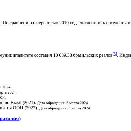
. По сравнению с переписью 2010 года численность населения изм
[3]
муниципалитете составил 10 689,38
бразильских реалов
.
Индек
а 2024.
арта 2024.
024.
o no Brasil (2021).
Дата обращения: 3 марта 2024.
звития ООН
(2022).
Дата обращения: 3 марта 2024.
разилия
)