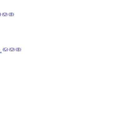
)
(O)
(Я)
(G)
(O)
(Я)
.