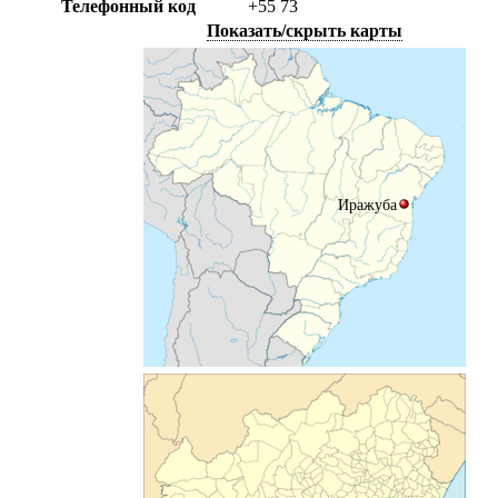
Телефонный код
+55
73
Показать/скрыть карты
Иражуба