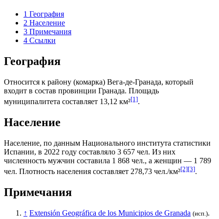
1
География
2
Население
3
Примечания
4
Ссылки
География
Относится к району (
комарка
)
Вега-де-Гранада
, который
входит в состав провинции
Гранада
. Площадь
[1]
муниципалитета составляет 13,12 км²
.
Население
Население, по данным
Национального института статистики
Испании
, в 2022 году составляло 3 657 чел. Из них
численность мужчин составила 1 868 чел., а женщин — 1 789
[2]
[3]
чел. Плотность населения составляет 278,73 чел./км²
.
Примечания
↑
Extensión Geográfica de los Municipios de Granada
.
(исп.)