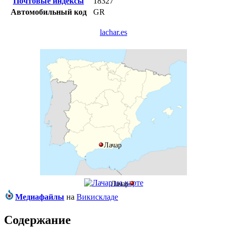
Почтовые индексы
18327
Автомобильный код
GR
lachar.es
Лачар
Лачар
Медиафайлы
на
Викискладе
Содержание