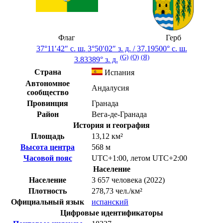
Флаг
Герб
37°11′42″ с. ш.
3°50′02″ з. д.
/
37.19500° с. ш.
(G)
(O)
(Я)
3.83389° з. д.
Страна
Испания
Автономное
Андалусия
сообщество
Провинция
Гранада
Район
Вега-де-Гранада
История и география
Площадь
13,12 км²
Высота центра
568 м
Часовой пояс
UTC+1:00
,
летом
UTC+2:00
Население
Население
3 657 человека (2022)
Плотность
278,73 чел./км²
Официальный язык
испанский
Цифровые идентификаторы