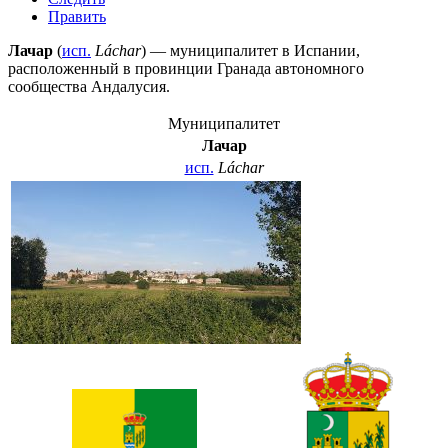
Править
Лачар
(
исп.
Láchar
) — муниципалитет в
Испании
,
расположенный в провинции
Гранада
автономного
сообщества
Андалусия
.
Муниципалитет
Лачар
исп.
Láchar