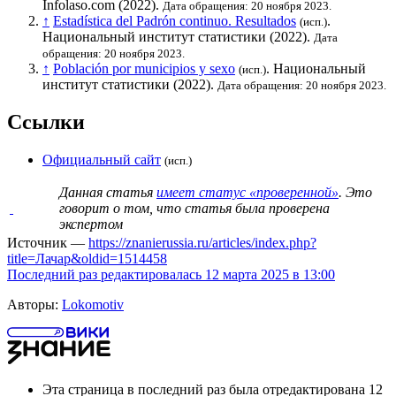
Infolaso.com (2022).
Дата обращения: 20 ноября 2023.
↑
Estadística del Padrón continuo. Resultados
.
(исп.)
Национальный институт статистики
(2022).
Дата
обращения: 20 ноября 2023.
↑
Población por municipios y sexo
.
Национальный
(исп.)
институт статистики
(2022).
Дата обращения: 20 ноября 2023.
Ссылки
Официальный сайт
(исп.)
Данная статья
имеет статус «проверенной»
. Это
говорит о том, что статья была проверена
экспертом
Источник —
https://znanierussia.ru/articles/index.php?
title=Лачар&oldid=1514458
Последний раз редактировалась 12 марта 2025 в 13:00
Авторы:
Lokomotiv
Эта страница в последний раз была отредактирована 12