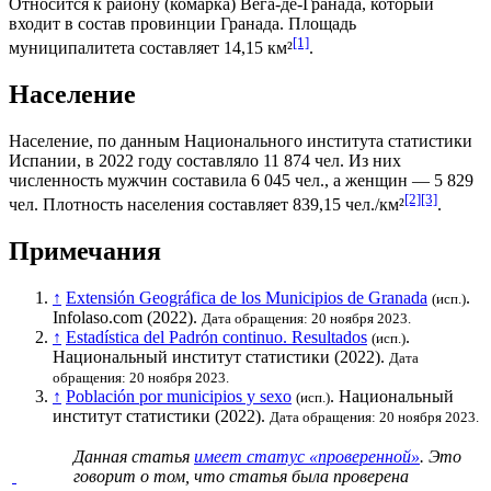
Относится к району (
комарка
)
Вега-де-Гранада
, который
входит в состав провинции
Гранада
. Площадь
[1]
муниципалитета составляет 14,15 км²
.
Население
Население, по данным
Национального института статистики
Испании
, в 2022 году составляло 11 874 чел. Из них
численность мужчин составила 6 045 чел., а женщин — 5 829
[2]
[3]
чел. Плотность населения составляет 839,15 чел./км²
.
Примечания
↑
Extensión Geográfica de los Municipios de Granada
.
(исп.)
Infolaso.com (2022).
Дата обращения: 20 ноября 2023.
↑
Estadística del Padrón continuo. Resultados
.
(исп.)
Национальный институт статистики
(2022).
Дата
обращения: 20 ноября 2023.
↑
Población por municipios y sexo
.
Национальный
(исп.)
институт статистики
(2022).
Дата обращения: 20 ноября 2023.
Данная статья
имеет статус «проверенной»
. Это
говорит о том, что статья была проверена