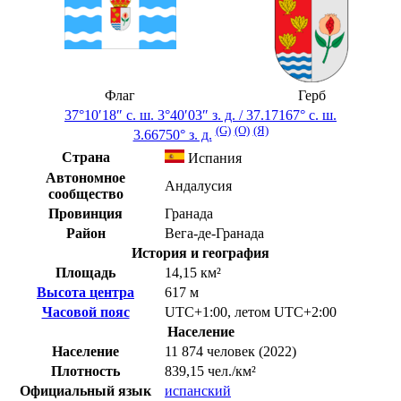
Флаг
Герб
37°10′18″ с. ш.
3°40′03″ з. д.
/
37.17167° с. ш.
(G)
(O)
(Я)
3.66750° з. д.
Страна
Испания
Автономное
Андалусия
сообщество
Провинция
Гранада
Район
Вега-де-Гранада
История и география
Площадь
14,15 км²
Высота центра
617 м
Часовой пояс
UTC+1:00
,
летом
UTC+2:00
Население
Население
11 874 человек (2022)
Плотность
839,15 чел./км²
Официальный язык
испанский