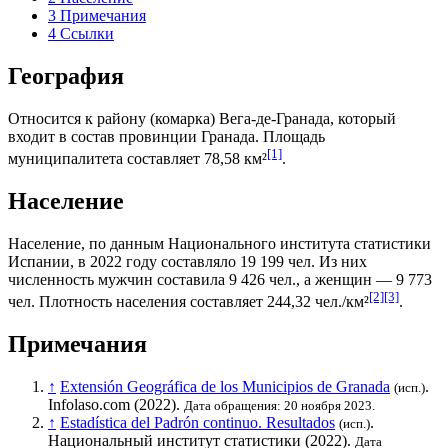
3
Примечания
4
Ссылки
География
Относится к району (
комарка
)
Вега-де-Гранада
, который
входит в состав провинции
Гранада
. Площадь
[1]
муниципалитета составляет 78,58 км²
.
Население
Население, по данным
Национального института статистики
Испании
, в 2022 году составляло 19 199 чел. Из них
численность мужчин составила 9 426 чел., а женщин — 9 773
[2]
[3]
чел. Плотность населения составляет 244,32 чел./км²
.
Примечания
↑
Extensión Geográfica de los Municipios de Granada
.
(исп.)
Infolaso.com (2022).
Дата обращения: 20 ноября 2023.
↑
Estadística del Padrón continuo. Resultados
.
(исп.)
Национальный институт статистики
(2022).
Дата