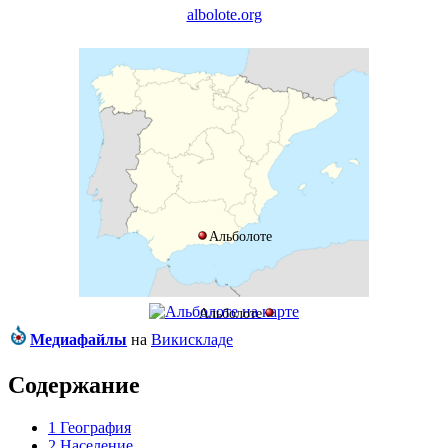
albolote.org
Альболоте
Альболоте
Медиафайлы
на
Викискладе
Содержание
1
География
2
Население