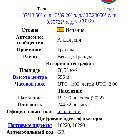
Флаг
Герб
37°13′50″ с. ш.
3°39′26″ з. д.
/
37.23056° с. ш.
(G)
(O)
(Я)
3.65722° з. д.
Страна
Испания
Автономное
Андалусия
сообщество
Провинция
Гранада
Район
Вега-де-Гранада
История и география
Площадь
78,58 км²
Высота центра
655 м
Часовой пояс
UTC+1:00
,
летом
UTC+2:00
Население
Население
19 199 человек (2022)
Плотность
244,32 чел./км²
Официальный язык
испанский
Цифровые идентификаторы
Почтовые индексы
18220, 18290
Автомобильный код
GR