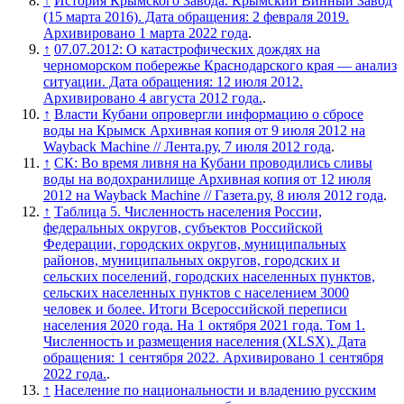
↑
История Крымского Завода. Крымский Винный Завод
(15 марта 2016). Дата обращения: 2 февраля 2019.
Архивировано 1 марта 2022 года
.
↑
07.07.2012: О катастрофических дождях на
черноморском побережье Краснодарского края — анализ
ситуации. Дата обращения: 12 июля 2012.
Архивировано 4 августа 2012 года.
.
↑
Власти Кубани опровергли информацию о сбросе
воды на Крымск Архивная копия от 9 июля 2012 на
Wayback Machine // Лента.ру, 7 июля 2012 года
.
↑
СК: Во время ливня на Кубани проводились сливы
воды на водохранилище Архивная копия от 12 июля
2012 на Wayback Machine // Газета.ру, 8 июля 2012 года
.
↑
Таблица 5. Численность населения России,
федеральных округов, субъектов Российской
Федерации, городских округов, муниципальных
районов, муниципальных округов, городских и
сельских поселений, городских населенных пунктов,
сельских населенных пунктов с населением 3000
человек и более. Итоги Всероссийской переписи
населения 2020 года. На 1 октября 2021 года. Том 1.
Численность и размещения населения (XLSX). Дата
обращения: 1 сентября 2022. Архивировано 1 сентября
2022 года.
.
↑
Население по национальности и владению русским