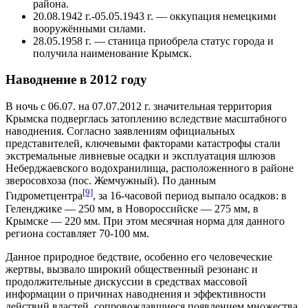
района.
20.08.1942 г.-05.05.1943 г. — оккупация немецкими
вооружёнными силами.
28.05.1958 г. — станица приобрела статус города и
получила наименование Крымск.
Наводнение в 2012 году
В ночь с 06.07. на 07.07.2012 г. значительная территория
Крымска подверглась затоплению вследствие масштабного
наводнения. Согласно заявлениям официальных
представителей, ключевыми факторами катастрофы стали
экстремальные ливневые осадки и эксплуатация шлюзов
Неберджаевского водохранилища, расположенного в районе
зверосовхоза (пос. Жемчужный). По данным
[9]
Гидрометцентра
, за 16-часовой период выпало осадков: в
Геленджике — 250 мм, в Новороссийске — 275 мм, в
Крымске — 220 мм. При этом месячная норма для данного
региона составляет 70-100 мм.
Данное природное бедствие, особенно его человеческие
жертвы, вызвало широкий общественный резонанс и
продолжительные дискуссии в средствах массовой
информации о причинах наводнения и эффективности
действий властей, сопровождавшиеся появлением множества