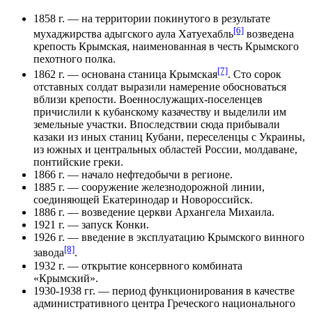
1858 г. — на территории покинутого в результате
[6]
мухаджирства адыгского аула Хатуехабль
возведена
крепость Крымская, наименованная в честь Крымского
пехотного полка.
[7]
1862 г. — основана станица Крымская
. Сто сорок
отставных солдат выразили намерение обосноваться
вблизи крепости. Военнослужащих-поселенцев
причислили к кубанскому казачеству и выделили им
земельные участки. Впоследствии сюда прибывали
казаки из иных станиц Кубани, переселенцы с Украины,
из южных и центральных областей России, молдаване,
понтийские греки.
1866 г. — начало нефтедобычи в регионе.
1885 г. — сооружение железнодорожной линии,
соединяющей Екатеринодар и Новороссийск.
1886 г. — возведение церкви Архангела Михаила.
1921 г. — запуск Конки.
1926 г. — введение в эксплуатацию Крымского винного
[8]
завода
.
1932 г. — открытие консервного комбината
«Крымский».
1930-1938 гг. — период функционирования в качестве
административного центра Греческого национального