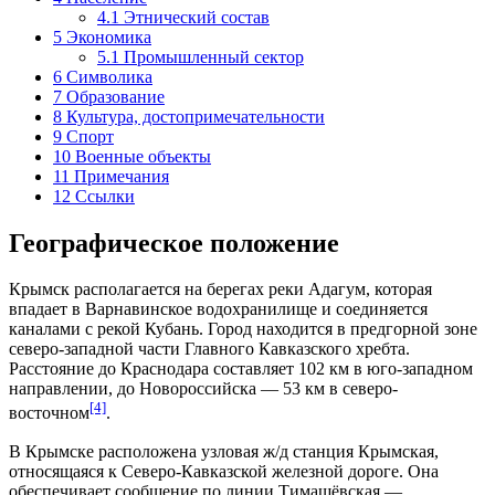
4.1
Этнический состав
5
Экономика
5.1
Промышленный сектор
6
Символика
7
Образование
8
Культура, достопримечательности
9
Спорт
10
Военные объекты
11
Примечания
12
Ссылки
Географическое положение
Крымск располагается на берегах реки Адагум, которая
впадает в Варнавинское водохранилище и соединяется
каналами с рекой Кубань. Город находится в предгорной зоне
северо-западной части Главного Кавказского хребта.
Расстояние до Краснодара составляет 102 км в юго-западном
направлении, до
Новороссийска
— 53 км в северо-
[4]
восточном
.
В Крымске расположена узловая ж/д станция Крымская,
относящаяся к Северо-Кавказской железной дороге. Она
обеспечивает сообщение по линии Тимашёвская —