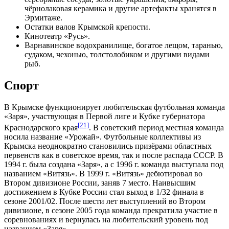
чёрнолаковая керамика и другие артефакты хранятся в
Эрмитаже.
Остатки валов Крымской крепости.
Кинотеатр «Русь».
Варнавинское водохранилище, богатое лещом, таранью,
судаком, чехонью, толстолобиком и другими видами
рыб.
Спорт
В Крымске функционирует любительская футбольная команда
«Заря», участвующая в Первой лиге и Кубке губернатора
[21]
Краснодарского края
. В советский период местная команда
носила название «Урожай». Футбольные коллективы из
Крымска неоднократно становились призёрами областных
первенств как в советское время, так и после распада СССР. В
1994 г. была создана «Заря», а с 1996 г. команда выступала под
названием «Витязь». В 1999 г. «Витязь» дебютировал во
Втором дивизионе России, заняв 7 место. Наивысшим
достижением в Кубке России стал выход в 1/32 финала в
сезоне 2001/02. После шести лет выступлений во Втором
дивизионе, в сезоне 2005 года команда прекратила участие в
соревнованиях и вернулась на любительский уровень под
названием «Заря».