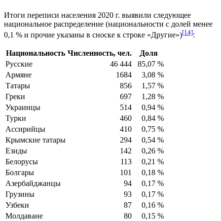
Итоги переписи населения 2020 г. выявили следующее
национальное распределение (национальности с долей менее
[14]
0,1 % и прочие указаны в сноске к строке «Другие»)
:
Национальность
Численность, чел.
Доля
Русские
46 444
85,07 %
Армяне
1684
3,08 %
Татары
856
1,57 %
Греки
697
1,28 %
Украинцы
514
0,94 %
Турки
460
0,84 %
Ассирийцы
410
0,75 %
Крымские татары
294
0,54 %
Езиды
142
0,26 %
Белорусы
113
0,21 %
Болгары
101
0,18 %
Азербайджанцы
94
0,17 %
Грузины
93
0,17 %
Узбеки
87
0,16 %
Молдаване
80
0,15 %