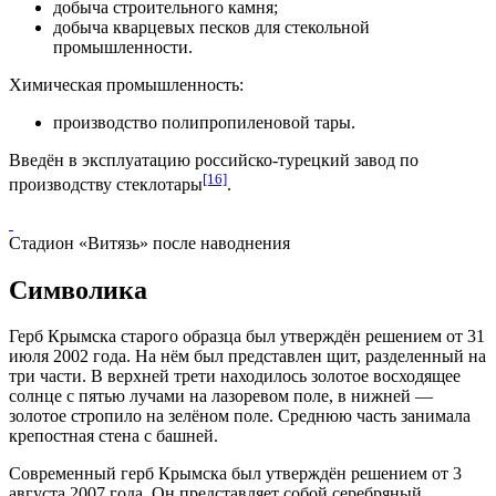
добыча строительного камня;
добыча кварцевых песков для стекольной
промышленности.
Химическая промышленность:
производство полипропиленовой тары.
Введён в эксплуатацию российско-турецкий завод по
[16]
производству стеклотары
.
Стадион «Витязь» после наводнения
Символика
Герб Крымска старого образца был утверждён решением от 31
июля 2002 года. На нём был представлен щит, разделенный на
три части. В верхней трети находилось золотое восходящее
солнце с пятью лучами на лазоревом поле, в нижней —
золотое стропило на зелёном поле. Среднюю часть занимала
крепостная стена с башней.
Современный герб Крымска был утверждён решением от 3
августа 2007 года. Он представляет собой серебряный