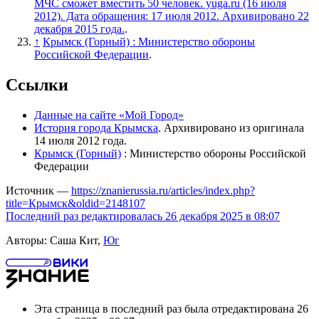
МЧС сможет вместить 50 человек. yuga.ru (16 июля
2012). Дата обращения: 17 июля 2012. Архивировано 22
декабря 2015 года.
.
↑
Крымск (Горный) : Министерство обороны
Российской Федерации
.
Ссылки
Данные на сайте «Мой Город»
История города Крымска
. Архивировано из оригинала
14 июля 2012 года.
Крымск (Горный)
: Министерство обороны Российской
Федерации
Источник —
https://znanierussia.ru/articles/index.php?
title=Крымск&oldid=2148107
Последний раз редактировалась 26 декабря 2025 в 08:07
Авторы: Саша Кит,
Юг
Эта страница в последний раз была отредактирована 26