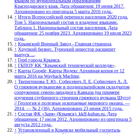
языком по муниципальным образованиям
Краснодарского края. Дата обращения: 19 июня 2017.
Архивировано из оригинала 5 марта 2016 года.
.
↑
Итоги Всероссийской переписи населения 2020 года.
Том 5. Национальный состав и владение языками.
Таблица 1. Национальный состав населения. Дата
обращения: 25 ноября 2023. Архивировано 19 июля 2023
года.
.
↑
Крымский Винный Завод - Главная страница
.
↑
Хрупкий бизнес. Турецкий инвестор расширит
выпуск ...
.
↑
Герб города Крымск
.
↑
ГБПОУ КК "Крымский технический колледж»
.
↑
Карты Google, Карты Яндекс Архивная копия от 12
марта 2016 на Wayback Machine
.
↑
Тверитинова Т. Ю., Собисевич Л. Е.,Собисевич А. Л.
О грязевом вулканизме в позднеальпийском складчатом
сооружении северо-западного Кавказа (на примере
изучения глубинного строения грязевого вулкана Шуго)
// Геология и полезные ископаемые мирового океана. —
2014. — № 2 (36). Архивировано 23 июня 2015 года.
.
↑
Состав ФК «Заря» (Крымск). kkff-kuban.ru. Дата
обращения: 17 июля 2012. Архивировано из оригинала 5
августа 2012 года.
.
↑
Установленный в Крымске мобильный госпиталь