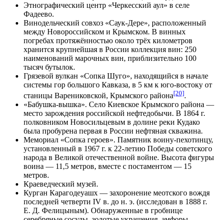
Этнографический центр «Черкесский аул» в селе
Фадеево.
Винодельческий совхоз «Саук-Дере», расположенный
между Новороссийском и Крымском. В винных
погребах протяжённостью около трёх километров
хранится крупнейшая в России коллекция вин: 250
наименований марочных вин, приблизительно 100
тысяч бутылок.
Грязевой вулкан «Сопка Шуго», находящийся в начале
системы гор большого Кавказа, в 5 км к юго-востоку от
[20]
станицы Варениковской, Крымского района
.
«Бабушка-вышка». Село Киевское Крымского района —
место зарождения российской нефтедобычи. В 1864 г.
полковником Новосильцевым в долине реки Кудако
была пробурена первая в России нефтяная скважина.
Мемориал «Сопка героев». Памятник воину-пехотинцу,
установленный в 1967 г. к 22-летию Победы советского
народа в Великой отечественной войне. Высота фигуры
воина — 11,5 метров, вместе с постаментом — 15
метров.
Краеведческий музей.
Курган Карагодеуашх — захоронение меотского вождя
последней четверти IV в. до н. э. (исследован в 1888 г.
Е. Д. Фелицыным). Обнаруженные в гробнице
серебряные сосуды, золотые украшения, амфоры,