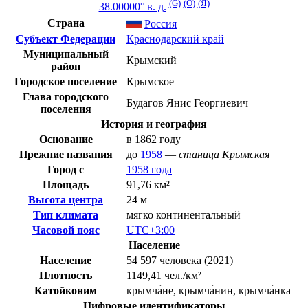
(G)
(O)
(Я)
38.00000° в. д.
Страна
Россия
Субъект Федерации
Краснодарский край
Муниципальный
Крымский
район
Городское поселение
Крымское
Глава городского
Будагов Янис Георгиевич
поселения
История и география
Основание
в 1862 году
Прежние названия
до
1958
—
станица Крымская
Город с
1958 года
Площадь
91,76 км²
Высота центра
24 м
Тип климата
мягко континентальный
Часовой пояс
UTC+3:00
Население
Население
54 597 человека (2021)
Плотность
1149,41 чел./км²
Катойконим
крымча́не, крымча́нин, крымча́нка
Цифровые идентификаторы