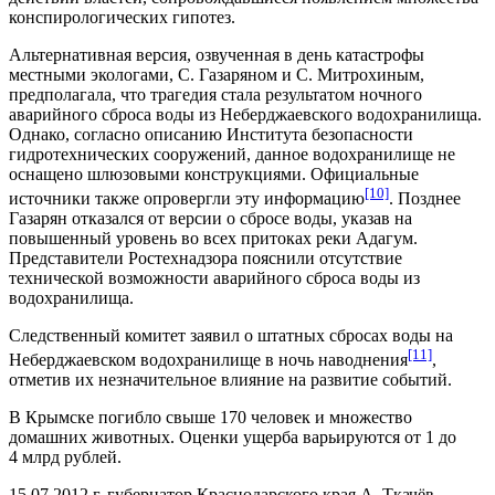
конспирологических гипотез.
Альтернативная версия, озвученная в день катастрофы
местными экологами, С. Газаряном и С. Митрохиным,
предполагала, что трагедия стала результатом ночного
аварийного сброса воды из Неберджаевского водохранилища.
Однако, согласно описанию Института безопасности
гидротехнических сооружений, данное водохранилище не
оснащено шлюзовыми конструкциями. Официальные
[10]
источники также опровергли эту информацию
. Позднее
Газарян отказался от версии о сбросе воды, указав на
повышенный уровень во всех притоках реки Адагум.
Представители Ростехнадзора пояснили отсутствие
технической возможности аварийного сброса воды из
водохранилища.
Следственный комитет заявил о штатных сбросах воды на
[11]
Неберджаевском водохранилище в ночь наводнения
,
отметив их незначительное влияние на развитие событий.
В Крымске погибло свыше 170 человек и множество
домашних животных. Оценки ущерба варьируются от 1 до
4 млрд рублей.
15.07.2012 г. губернатор Краснодарского края А. Ткачёв