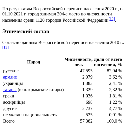
По результатам Всероссийской переписи населения 2020 г., на
01.10.2021 г. город занимал 304-е место по численности
[12]
населения среди 1120 городов Российской Федерации
.
Этнический состав
Согласно данным Всероссийской переписи населения 2010 г.:
[13]
Численность,
Доля от всего
Народ
чел.
населения, %
русские
47 595
82,94 %
армяне
2 079
3,62 %
украинцы
1 383
2,41 %
татары
(вкл.
крымские татары
)
1 329
2,32 %
греки
1 036
1,81 %
ассирийцы
698
1,22 %
другие
2 737
4,77 %
не указана национальность
525
0,91 %
Всего
57 382
100,0 %