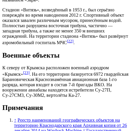
Стадион «Витязь», возведённый в 1953 г., был серьёзно
повреждён во время наводнения 2012 г. Спортивный объект
оказался завален различным мусором, принесённым водой.
Полностью разрушена восточная трибуна, частично —
западная трибуна, а также не менее 350 м внешних
ограждений. На территории стадиона «Витязь» был развёрнут
[22]
аэромобильный госпиталь МЧС
.
Военные объекты
К северу от Крымска расположен военный аэродром
[23]
«Крымск»
. На его территории базируется 6972 гвардейская
Барановическая Краснознамённая авиационная база 1-го
разряда, которая входит в состав 7-й бригады ВКО. На
вооружении авиабазы находятся истребители Су-27П,
Су-27СМ3, Су-30М2, вертолёты Ка-27.
Примечания
↑
Реестр наименований географических объектов на
территорию Краснодарского края Архивная копия от 26
декабря 2014 на Wayback Machine // Государственный