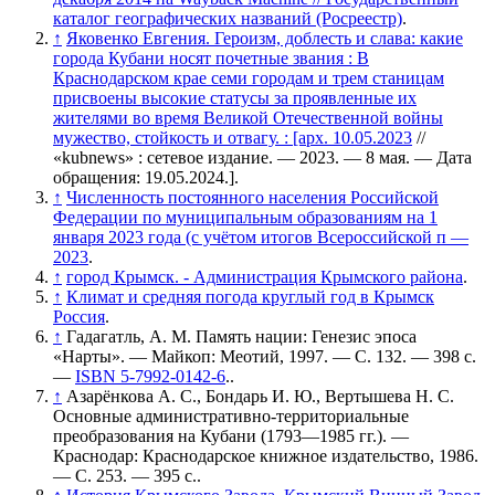
каталог географических названий (Росреестр)
.
↑
Яковенко Евгения. Героизм, доблесть и слава: какие
города Кубани носят почетные звания : В
Краснодарском крае семи городам и трем станицам
присвоены высокие статусы за проявленные их
жителями во время Великой Отечественной войны
мужество, стойкость и отвагу. : [арх. 10.05.2023
//
«kubnews» : сетевое издание. — 2023. — 8 мая. — Дата
обращения: 19.05.2024.]
.
↑
Численность постоянного населения Российской
Федерации по муниципальным образованиям на 1
января 2023 года (с учётом итогов Всероссийской п —
2023
.
↑
город Крымск. - Администрация Крымского района
.
↑
Климат и средняя погода круглый год в Крымск
Россия
.
↑
Гадагатль, А. М. Память нации: Генезис эпоса
«Нарты». — Майкоп: Меотий, 1997. — С. 132. — 398 с.
—
ISBN 5-7992-0142-6
..
↑
Азарёнкова А. С., Бондарь И. Ю., Вертышева Н. С.
Основные административно-территориальные
преобразования на Кубани (1793—1985 гг.). —
Краснодар: Краснодарское книжное издательство, 1986.
— С. 253. — 395 с..