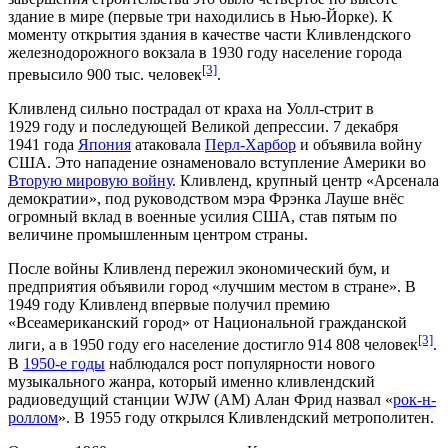
здание в мире (первые три находились в Нью-Йорке). К
моменту открытия здания в качестве части Кливлендского
железнодорожного вокзала в 1930 году население города
[3]
превысило 900 тыс. человек
.
Кливленд сильно пострадал от
краха на Уолл-стрит
в
1929 году и последующей
Великой депрессии
. 7 декабря
1941 года
Япония
атаковала
Перл-Харбор
и объявила войну
США. Это нападение ознаменовало вступление Америки во
Вторую мировую войну
. Кливленд, крупный центр «
Арсенала
демократии
», под руководством мэра Фрэнка Лауше внёс
огромный вклад в военные усилия США, став пятым по
величине промышленным центром страны.
После войны Кливленд пережил экономический бум, и
предприятия объявили город «лучшим местом в стране». В
1949 году Кливленд впервые получил премию
«Всеамериканский город» от
Национальной гражданской
[3]
лиги
, а в 1950 году его население достигло 914 808 человек
.
В
1950-е годы
наблюдался рост популярности нового
музыкального жанра, который именно кливлендский
радиоведущий станции WJW (AM) Алан Фрид назвал «
рок-н-
роллом
». В 1955 году открылся
Кливлендский метрополитен
.