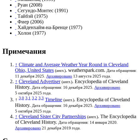
Руан
(2008)
Сегундо-Монтес
(1991)
Тайбэй
(1975)
Фиер
(2006)
Хайденхайм-на-Бренце
(1977)
Холон
(1977)
Примечания
↑
Climate and Average Weather Year Round in Cleveland
Ohio, United States
. weatherspark.com.
(англ.)
Дата обращения:
11 декабря 2025.
Архивировано
13 августа 2025 года.
↑
Cleveland Advertiser
. Encyclopedia of Cleveland
(англ.)
History.
Дата обращения: 16 декабря 2025.
Архивировано
5 октября 2025 года.
3,0
3,1
3,2
3,3
↑
Timeline
. Encyclopedia of Cleveland
(англ.)
History.
Дата обращения: 16 декабря 2025.
Архивировано
5 октября 2025 года.
↑
Cleveland Sister City Partnerships
. The Encyclopedia
(англ.)
of Cleveland History.
Дата обращения: 14 января 2020.
Архивировано
21 декабря 2019 года.