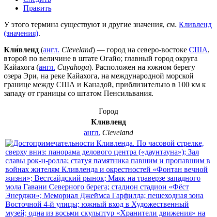
Править
У этого термина существуют и другие значения, см.
Кливленд
(значения)
.
Кли́вленд
(
англ.
Cleveland
) — город на северо-востоке
США
,
второй по величине в штате
Огайо
; главный город
округа
Кайахога
(
англ.
Cuyahoga
). Расположен на южном берегу
озера
Эри
, на реке
Кайахога
, на
международной морской
границе
между США и
Канадой
, приблизительно в 100 км к
западу от границы со штатом
Пенсильвания
.
Город
Кливленд
англ.
Cleveland