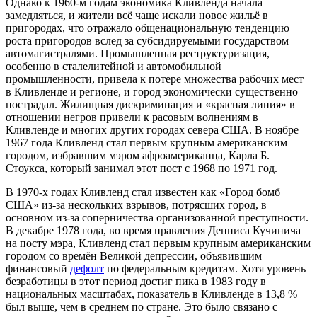
Однако к
1960-м годам
экономика Кливленда начала
замедляться, и жители всё чаще искали новое жильё в
пригородах, что отражало общенациональную тенденцию
роста пригородов вслед за субсидируемыми государством
автомагистралями. Промышленная реструктуризация,
особенно в сталелитейной и автомобильной
промышленности, привела к потере множества рабочих мест
в Кливленде и регионе, и город экономически существенно
пострадал. Жилищная дискриминация и «красная линия» в
отношении негров привели к расовым волнениям в
Кливленде и многих других городах севера США. В ноябре
1967 года Кливленд стал первым крупным американским
городом, избравшим мэром афроамериканца, Карла Б.
Стоукса, который занимал этот пост с 1968 по 1971 год.
В
1970-х годах
Кливленд стал известен как «Город бомб
США» из-за нескольких взрывов, потрясших город, в
основном из-за соперничества организованной преступности.
В декабре 1978 года, во время правления Денниса Кучинича
на посту мэра, Кливленд стал первым крупным американским
городом со времён Великой депрессии, объявившим
финансовый
дефолт
по федеральным кредитам. Хотя уровень
безработицы в этот период достиг пика в 1983 году в
национальных масштабах, показатель в Кливленде в 13,8 %
был выше, чем в среднем по стране. Это было связано с