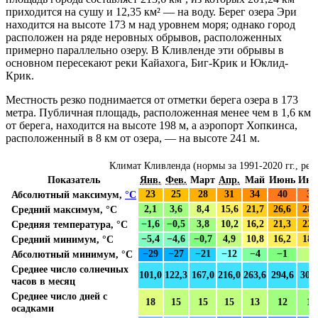
приходится на сушу и 12,35 км² — на воду. Берег озера
Эри
находится на высоте 173 м над уровнем моря; однако город
расположен на ряде неровных обрывов, расположенных
примерно параллельно озеру. В Кливленде эти обрывы в
основном пересекают реки
Кайахога
, Биг-Крик и
Юклид-
Крик
.
Местность резко поднимается от отметки берега озера в 173
метра. Публичная площадь, расположенная менее чем в 1,6 км
от берега, находится на высоте 198 м, а
аэропорт Хопкинса
,
расположенный в 8 км от озера, — на высоте 241 м.
Климат Кливленда (нормы за 1991-2020 гг., реко
Показатель
Янв.
Фев.
Март
Апр.
Май
Июнь
Июл
Абсолютный максимум,
°C
23
25
28
31
34
40
39
Средний максимум, °C
2,1
3,6
8,4
15,6
21,7
26,6
28,
Средняя температура, °C
−1,6
−0,5
3,8
10,2
16,2
21,3
22,
Средний минимум, °C
−5,4
−4,6
−0,7
4,9
10,8
16,2
18,
Абсолютный минимум, °C
−29
−27
−21
−12
−4
−1
5
Среднее число солнечных
101,0
122,3
167,0
216,0
263,6
294,6
307
часов в месяц
Среднее число дней с
18
15
15
15
13
12
11
осадками