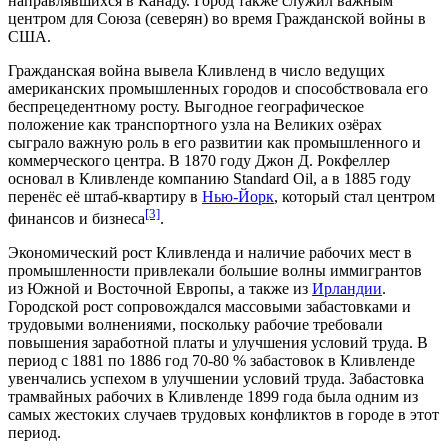
направлявшихся в
Канаду
. Город также служил важным
центром для
Союза
(северян) во время
Гражданской войны в
США
.
Гражданская война вывела Кливленд в число ведущих
американских промышленных городов и способствовала его
беспрецедентному росту. Выгодное географическое
положение как транспортного узла на Великих озёрах
сыграло важную роль в его развитии как промышленного и
коммерческого центра. В 1870 году
Джон Д. Рокфеллер
основал в Кливленде компанию
Standard Oil
, а в 1885 году
перенёс её штаб-квартиру в
Нью-Йорк
, который стал центром
[3]
финансов и бизнеса
.
Экономический рост Кливленда и наличие рабочих мест в
промышленности привлекали большие волны иммигрантов
из
Южной
и
Восточной Европы
, а также из
Ирландии
.
Городской рост сопровождался массовыми забастовками и
трудовыми волнениями, поскольку рабочие требовали
повышения заработной платы и улучшения условий труда. В
период с 1881 по 1886 год 70-80 % забастовок в Кливленде
увенчались успехом в улучшении условий труда.
Забастовка
трамвайных рабочих
в Кливленде 1899 года была одним из
самых жестоких случаев трудовых конфликтов в городе в этот
период.