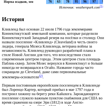
Норма осадков,
мм
76
63
78
95
96
97
93
[1]
Источник: weatherspark.com
История
Кливленд был основан 22 июля 1796 года землемерами
Коннектикутской земельной компании, которые разделили
Коннектикутский Западный резерв на посёлки и столицу. Они
назвали поселение «Кливленд» (Cleaveland) в честь своего
лидера, генерала Мозеса Кливленда, ветерана
войны за
независимость
. Кливленд руководил разработкой плана в
стиле Новой Англии для того, что впоследствии стало
современным центром города. Этим центром стала площадь
Паблик-сквер. Затем Мозес вернулся в
Коннектикут
и больше
никогда не возвращался в Огайо. Название города часто
сокращали до Cleveland, даже сами первоначальные
[2]
землемеры-основатели
.
Первым постоянным европейским поселенцем в Кливленде
был Лоренцо Картер, который прибыл в мае 1797 года и
построил хижину на берегу реки Кайахога. Зарождающееся
поселение служило важным пунктом снабжения для США во
время
сражения на озере Эри (1812)
в ходе
Англо-