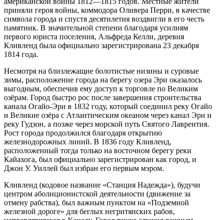
американской войны
1812—1815 годов. Местные жители
приняли героя войны, коммодора
Оливера Перри
, в качестве
символа города и спустя десятилетия воздвигли в его честь
памятник. В значительной степени благодаря усилиям
первого юриста поселения, Альфреда Келли, деревня
Кливленд была официально зарегистрирована 23 декабря
1814 года.
Несмотря на близлежащие болотистые низины и суровые
зимы, расположение города на берегу озера Эри оказалось
выгодным, обеспечив ему доступ к торговле по
Великим
озёрам
. Город быстро рос после завершения строительства
канала Огайо-Эри в 1832 году, который соединил
реку Огайо
и Великие озёра с
Атлантическим океаном
через
канал Эри
и
реку
Гудзон
, а позже через морской путь
Святого Лаврентия
.
Рост города продолжился благодаря открытию
железнодорожных линий. В 1836 году Кливленд,
расположенный тогда только на восточном берегу реки
Кайахога, был официально зарегистрирован как город, и
Джон У. Уиллей был избран его первым мэром.
Кливленд (кодовое название «Станция Надежда»), будучи
центром
аболиционистской
деятельности (движение за
отмену
рабства
), был важным пунктом на «
Подземной
железной дороге
» для беглых негритянских рабов,