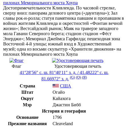
Достопримечательности Кливленда. По часовой стрелке,
сверху вниз: панорама
делового центра
(«
даунтауна
»);
Зал
славы рок-н-ролла
; статуя памятника павшим и пропавшим в
войнах жителям Кливленда и окрестностей «
Фонтан вечной
жизни
»;
Вестсайдский рынок
; Маяк на траверзе западного
мола
Гавани Северного берега
; стадион
стадион «Фёст
Энерджи»
;
Мемориал Джеймса Гарфилда
; пешеходная зона
Восточной 4-й улицы
; южный вход в
Художественный
музей
; одна из восьми скульптур «Хранители движения» на
пилонах
Мемориального моста
Хоупа
Флаг
Удостоверяющая печать
41°28′56″ с. ш.
81°40′11″ з. д.
/
41.48222° с. ш.
(G)
(O)
(Я)
81.66972° з. д.
Страна
США
Штат
Огайо
Округ
Кайахога
Мэр
Джастин Бибб
История и география
Основание
1796
Прежние названия
Cleaveland