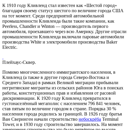
К 1910 году Кливленд стал известен как «Шестой город»
благодаря своему статусу шестого по величине города США
на тот момент. Среди предприятий автомобильной
промышленности Кливленда были такие компании, как
Peerless
,
Chandler
и
Winton
— производитель первого
автомобиля, проехавшего через всю Америку. Другие отрасли
промышленности Кливленда включали паровые автомобили
производства White и электромобили производства
Baker
Electric
.
Плейхаус-Сквер.
Помимо многочисленного иммигрантского населения, в
Кливленд (а также в другие города
Северо-Востока
и
Среднего Запада
) в рамках
Великой миграции
прибывали
негритянские мигранты из сельских районов
Юга
в поисках
работы, конституционных прав и избавления от расовой
дискриминации. К 1920 году Кливленд превратился в
густонаселённый мегаполис с населением 796 841 человек,
став пятым по величине городом в стране. Порядка 30 %
населения города родились за границей. В 1926 году братья
Ван Сверинген начали строительство
небоскрёба
Terminal
Tower
, и в 1930 году строительство завершилось. На момент
завершения строительства это было четвёртое по высоте