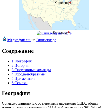
Кливленд
Кливленд
Медиафайлы
на
Викискладе
Содержание
1
География
2
История
3
Спортивные команды
4
Города-побратимы
5
Примечания
6
Ссылки
География
Согласно данным Бюро переписи населения США, общая
площадь города составляет 213,6 км², из которых 201,24 км²