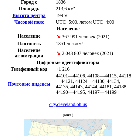
Город с
1836
Площадь
213,6 км²
Высота центра
199 м
Часовой пояс
UTC−5:00
,
летом
UTC−4:00
Население
↘
Население
367 991 человек (2021)
Плотность
1851 чел./км²
Население
↘
2 043 807 человек (2021)
агломерации
Цифровые идентификаторы
Телефонный код
+1
216
44101—44106, 44108—44115, 44118
—44121, 44124—44130, 44134,
Почтовые индексы
44135, 44143, 44144, 44181, 44188,
44190—44195, 44197—44199
city.cleveland.oh.us
(англ.)