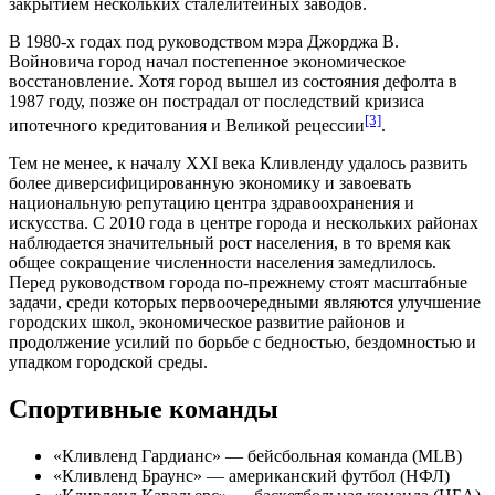
закрытием нескольких сталелитейных заводов.
В
1980-х годах
под руководством мэра Джорджа В.
Войновича город начал постепенное экономическое
восстановление. Хотя город вышел из состояния дефолта в
1987 году, позже он пострадал от последствий кризиса
[3]
ипотечного кредитования и Великой рецессии
.
Тем не менее, к началу
XXI века
Кливленду удалось развить
более диверсифицированную экономику и завоевать
национальную репутацию центра здравоохранения и
искусства. С 2010 года в центре города и нескольких районах
наблюдается значительный рост населения, в то время как
общее сокращение численности населения замедлилось.
Перед руководством города по-прежнему стоят масштабные
задачи, среди которых первоочередными являются улучшение
городских школ, экономическое развитие районов и
продолжение усилий по борьбе с бедностью, бездомностью и
упадком городской среды.
Спортивные команды
«
Кливленд Гардианс
» — бейсбольная команда (MLB)
«
Кливленд Браунс
» — американский футбол (НФЛ)