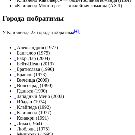
«
Кливленд Кавальерс
» — баскетбольная команда (НБА)
«
Кливленд Монстерз
» — хоккейная команда (АХЛ)
Города-побратимы
[4]
У Кливленда 23 города-побратима
:
Александрия
(1977)
Бангалор
(1975)
Бахр-Дар
(2004)
Бейт-Шеан
(2019)
Братислава
(1990)
Брашов
(1973)
Виченца
(2009)
Волгоград
(1990)
Гданьск
(1990)
Западный Мейо
(2003)
Ибадан
(1974)
Клайпеда
(1992)
Кливленд
(1977)
Конакри
(1991)
Лима
(1964)
Любляна
(1975)
Мишкольц
(1995)