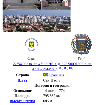
Флаг
Герб
22°54′03″ ю. ш.
47°03′26″ з. д.
/
22.9009139° ю. ш.
(G)
(O)
(Я)
47.0572944° з. д.
Страна
Бразилия
Штат
Сан-Паулу
История и география
Основание
14 июля 1774
Площадь
795,667 км²
Высота центра
685 м