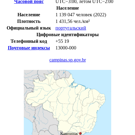
Часовой пояс
UTC−3:00
,
летом
UTC−2:00
Население
Население
1 139 047 человек (2022)
Плотность
1 431,56 чел./км²
Официальный язык
португальский
Цифровые идентификаторы
Телефонный код
+55
19
Почтовые индексы
13000-000
campinas.sp.gov.br
Кампинас