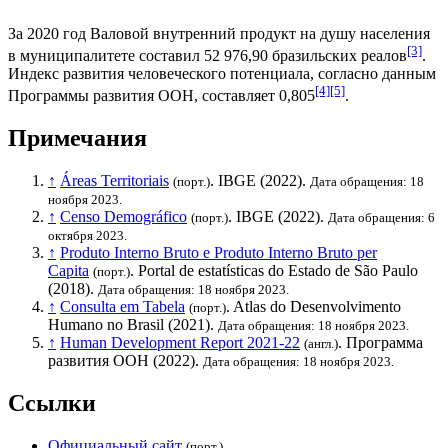
За 2020 год
Валовой внутренний продукт на душу населения
[3]
в муниципалитете составил 52 976,90
бразильских реалов
.
Индекс развития человеческого потенциала
, согласно данным
[4]
[5]
Программы развития ООН
, составляет 0,805
.
Примечания
↑
Áreas Territoriais
.
IBGE
(2022).
(порт.)
Дата обращения: 18
ноября 2023.
↑
Censo Demográfico
.
IBGE
(2022).
(порт.)
Дата обращения: 6
октября 2023.
↑
Produto Interno Bruto e Produto Interno Bruto per
Capita
. Portal de estatísticas do Estado de São Paulo
(порт.)
(2018).
Дата обращения: 18 ноября 2023.
↑
Consulta em Tabela
. Atlas do Desenvolvimento
(порт.)
Humano no Brasil (2021).
Дата обращения: 18 ноября 2023.
↑
Human Development Report 2021-22
.
Программа
(англ.)
развития ООН
(2022).
Дата обращения: 18 ноября 2023.
Ссылки
Официальный сайт
(порт.)