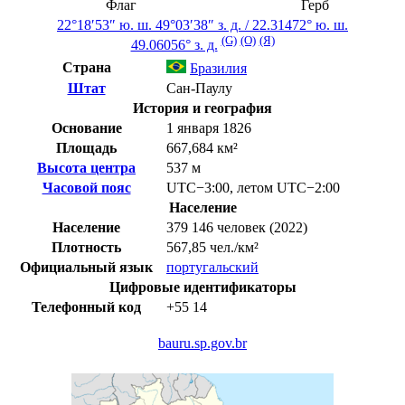
Флаг
Герб
22°18′53″ ю. ш.
49°03′38″ з. д.
/
22.31472° ю. ш.
(G)
(O)
(Я)
49.06056° з. д.
Страна
Бразилия
Штат
Сан-Паулу
История и география
Основание
1 января 1826
Площадь
667,684 км²
Высота центра
537 м
Часовой пояс
UTC−3:00
,
летом
UTC−2:00
Население
Население
379 146 человек (2022)
Плотность
567,85 чел./км²
Официальный язык
португальский
Цифровые идентификаторы
Телефонный код
+55
14
bauru.sp.gov.br