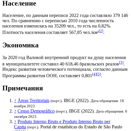
Население
Население, по данным переписи 2022 года составляло 379 146
чел. По сравнению с переписью 2010 года численность
населения изменилась на 35209 чел., то есть на 0,82%.
[2]
Плотность населения составляет 567,85 чел./км²
.
Экономика
За 2020 год
Валовой внутренний продукт на душу населения
[3]
в муниципалитете составил 40 618,46
бразильских реалов
.
Индекс развития человеческого потенциала
, согласно данным
[4]
[5]
Программы развития ООН
, составляет 0,801
.
Примечания
↑
Áreas Territoriais
.
IBGE
(2022).
(порт.)
Дата обращения: 18
ноября 2023.
↑
Censo Demográfico
.
IBGE
(2022).
(порт.)
Дата обращения: 6
октября 2023.
↑
Produto Interno Bruto e Produto Interno Bruto per
Capita
. Portal de estatísticas do Estado de São Paulo
(порт.)