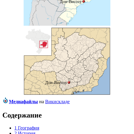
Дон-Висозу
Дон-Висозу
Медиафайлы
на
Викискладе
Содержание
1
География
2
История