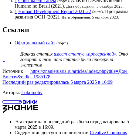
↑
Consulta em Tabela
. Atlas do Desenvolvimento
(порт.)
Humano no Brasil (2021).
Дата обращения: 5 октября 2023.
↑
Human Development Report 2021-22
.
Программа
(англ.)
развития ООН
(2022).
Дата обращения: 5 октября 2023.
Ссылки
Официальный сайт
(порт.)
Данная статья
имеет статус «проверенной»
. Это
говорит о том, что статья была проверена
экспертом
Источник —
https://znanierussia.ru/articles/index.php?title=Дон-
Висозу&oldid=1985178
Последний раз редактировалась 5 марта 2025 в 16:09
Авторы:
Lokomotiv
Эта страница в последний раз была отредактирована 5
марта 2025 в 16:09.
Содержание доступно по лицензии
Creative Commons