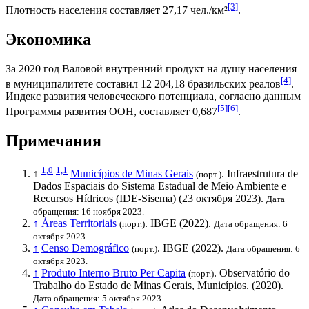
[3]
Плотность населения составляет 27,17 чел./км²
.
Экономика
За 2020 год
Валовой внутренний продукт на душу населения
[4]
в муниципалитете составил 12 204,18
бразильских реалов
.
Индекс развития человеческого потенциала
, согласно данным
[5]
[6]
Программы развития ООН
, составляет 0,687
.
Примечания
1,0
1,1
↑
Municípios de Minas Gerais
. Infraestrutura de
(порт.)
Dados Espaciais do Sistema Estadual de Meio Ambiente e
Recursos Hídricos (IDE-Sisema) (23 октября 2023).
Дата
обращения: 16 ноября 2023.
↑
Áreas Territoriais
.
IBGE
(2022).
(порт.)
Дата обращения: 6
октября 2023.
↑
Censo Demográfico
.
IBGE
(2022).
(порт.)
Дата обращения: 6
октября 2023.
↑
Produto Interno Bruto Per Capita
. Observatório do
(порт.)
Trabalho do Estado de Minas Gerais, Municípios. (2020).
Дата обращения: 5 октября 2023.