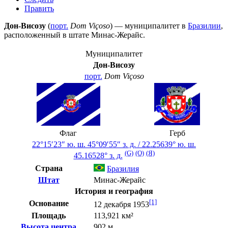
Править
Дон-Висозу
(
порт.
Dom Viçoso
) — муниципалитет в
Бразилии
,
расположенный в штате
Минас-Жерайс
.
Муниципалитет
Дон-Висозу
порт.
Dom Viçoso
Флаг
Герб
22°15′23″ ю. ш.
45°09′55″ з. д.
/
22.25639° ю. ш.
(G)
(O)
(Я)
45.16528° з. д.
Страна
Бразилия
Штат
Минас-Жерайс
История и география
[1]
Основание
12 декабря 1953
Площадь
113,921 км²
Высота центра
902 м