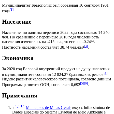
Муниципалитет Бразополис был образован 16 сентября 1901
[1]
года
.
Население
Население, по данным переписи 2022 года составляло 14 246
чел. По сравнению с переписью 2010 года численность
населения изменилась на -415 чел., то есть на -0,24%.
[3]
Плотность населения составляет 38,74 чел./км²
.
Экономика
За 2020 год
Валовой внутренний продукт на душу населения
[4]
в муниципалитете составил 12 824,27
бразильских реалов
.
Индекс развития человеческого потенциала
, согласно данным
[5]
[6]
Программы развития ООН
, составляет 0,692
.
Примечания
1,0
1,1
↑
Municípios de Minas Gerais
. Infraestrutura de
(порт.)
Dados Espaciais do Sistema Estadual de Meio Ambiente e