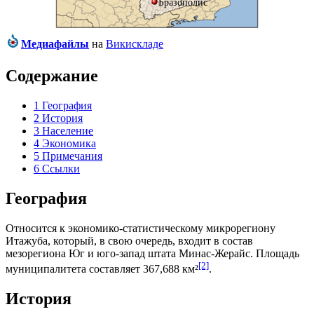
Бразополис
Медиафайлы
на
Викискладе
Содержание
1
География
2
История
3
Население
4
Экономика
5
Примечания
6
Ссылки
География
Относится к экономико-статистическому микрорегиону
Итажуба
, который, в свою очередь, входит в состав
мезорегиона
Юг и юго-запад штата Минас-Жерайс
. Площадь
[2]
муниципалитета составляет 367,688 км²
.
История