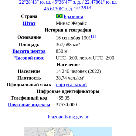
22°28′43″ ю. ш.
45°36′47″ з. д.
/
22.47861° ю. ш.
(G)
(O)
(Я)
45.61306° з. д.
Страна
Бразилия
Штат
Минас-Жерайс
История и география
[1]
Основание
16 сентября 1901
Площадь
367,688 км²
Высота центра
850 м
Часовой пояс
UTC−3:00
,
летом
UTC−2:00
Население
Население
14 246 человек (2022)
Плотность
38,74 чел./км²
Официальный язык
португальский
Цифровые идентификаторы
Телефонный код
+55
35
Почтовые индексы
37530-000
brazopolis.mg.gov.br