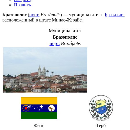
Править
Бразополис
(
порт.
Brazópolis
) — муниципалитет в
Бразилии
,
расположенный в штате
Минас-Жерайс
.
Муниципалитет
Бразополис
порт.
Brazópolis
Флаг
Герб