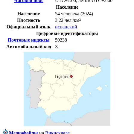
Часовой пояс
UTC+1:00
,
летом
UTC+2:00
Население
Население
54 человека (2024)
Плотность
3,22 чел./км²
Официальный язык
испанский
Цифровые идентификаторы
Почтовые индексы
50238
Автомобильный код
Z
Годохос
Медиафайлы
на
Викискладе