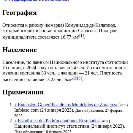
География
Относится к району (
комарка
)
Комунидад-де-Калатаюд
,
который входит в состав провинции
Сарагоса
. Площадь
[1]
муниципалитета составляет 16,77 км²
.
Население
Население, по данным
Национального института статистики
Испании
, в 2024 году составляло 54 чел. Из них численность
мужчин составила 33 чел., а женщин — 21 чел. Плотность
[2]
[3]
населения составляет 3,22 чел./км²
.
Примечания
↑
Extensión Geográfica de los Municipios de Zaragoza
.
(исп.)
Infolaso.com (24 января 2023).
Дата обращения: 27 февраля
2025.
↑
Estadística del Padrón continuo. Resultados
.
(исп.)
Национальный институт статистики
(24 января 2023).
Дата обращения: 18 февраля 2025.