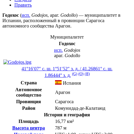
Править
Годохос
(
исп.
Godojos
,
араг.
Godollo
) — муниципалитет в
Испании
, расположенный в провинции
Сарагоса
автономного сообщества
Арагон
.
Муниципалитет
Годохос
исп.
Godojos
араг.
Godollo
41°16′07″ с. ш.
1°51′52″ з. д.
/
41.26861° с. ш.
(G)
(O)
(Я)
1.86444° з. д.
Страна
Испания
Автономное
Арагон
сообщество
Провинция
Сарагоса
Район
Комунидад-де-Калатаюд
История и география
Площадь
16,77 км²
Высота центра
787 м