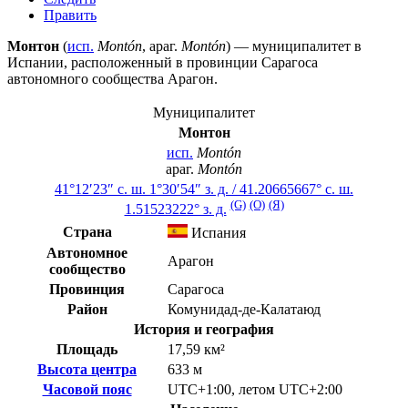
Править
Монтон
(
исп.
Montón
,
араг.
Montón
) — муниципалитет в
Испании
, расположенный в провинции
Сарагоса
автономного сообщества
Арагон
.
Муниципалитет
Монтон
исп.
Montón
араг.
Montón
41°12′23″ с. ш.
1°30′54″ з. д.
/
41.20665667° с. ш.
(G)
(O)
(Я)
1.51523222° з. д.
Страна
Испания
Автономное
Арагон
сообщество
Провинция
Сарагоса
Район
Комунидад-де-Калатаюд
История и география
Площадь
17,59 км²
Высота центра
633 м
Часовой пояс
UTC+1:00
,
летом
UTC+2:00