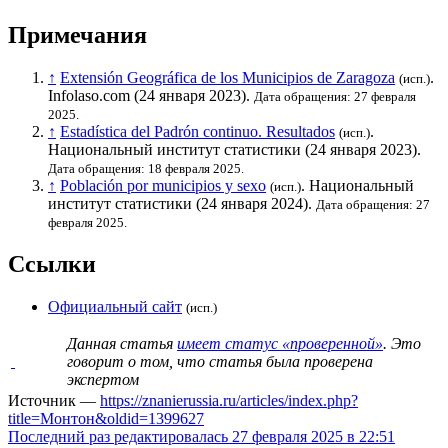
Примечания
↑
Extensión Geográfica de los Municipios de Zaragoza
.
(исп.)
Infolaso.com (24 января 2023).
Дата обращения: 27 февраля
2025.
↑
Estadística del Padrón continuo. Resultados
.
(исп.)
Национальный институт статистики
(24 января 2023).
Дата обращения: 18 февраля 2025.
↑
Población por municipios y sexo
.
Национальный
(исп.)
институт статистики
(24 января 2024).
Дата обращения: 27
февраля 2025.
Ссылки
Официальный сайт
(исп.)
Данная статья
имеет статус «проверенной»
. Это
говорит о том, что статья была проверена
экспертом
Источник —
https://znanierussia.ru/articles/index.php?
title=Монтон&oldid=1399627
Последний раз редактировалась 27 февраля 2025 в 22:51