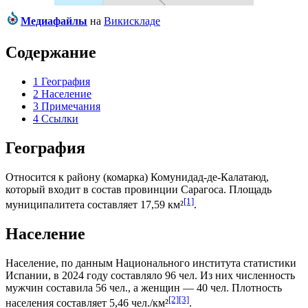
Медиафайлы
на
Викискладе
Содержание
1
География
2
Население
3
Примечания
4
Ссылки
География
Относится к району (
комарка
)
Комунидад-де-Калатаюд
,
который входит в состав провинции
Сарагоса
. Площадь
[1]
муниципалитета составляет 17,59 км²
.
Население
Население, по данным
Национального института статистики
Испании
, в 2024 году составляло 96 чел. Из них численность
мужчин составила 56 чел., а женщин — 40 чел. Плотность
[2]
[3]
населения составляет 5,46 чел./км²
.