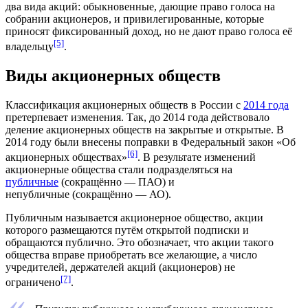
два вида акций: обыкновенные, дающие право голоса на
собрании акционеров, и привилегированные, которые
приносят фиксированный доход, но не дают право голоса её
[5]
владельцу
.
Виды акционерных обществ
Классификация акционерных обществ в России с
2014 года
претерпевает изменения. Так, до 2014 года действовало
деление акционерных обществ на
закрытые
и
открытые
. В
2014 году были внесены поправки в Федеральный закон «Об
[6]
акционерных обществах»
. В результате изменений
акционерные общества стали подразделяться на
публичные
(сокращённо — ПАО) и
непубличные
(сокращённо — АО).
Публичным называется акционерное общество, акции
которого размещаются путём открытой подписки и
обращаются публично. Это обозначает, что акции такого
общества вправе приобретать все желающие, а число
учредителей
, держателей акций (
акционеров
) не
[7]
ограничено
.