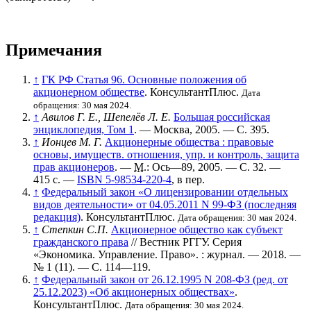
Примечания
↑
ГК РФ Статья 96. Основные положения об
акционерном обществе
. КонсультантПлюс.
Дата
обращения: 30 мая 2024.
↑
Авилов Г. Е., Шепелёв Л. Е.
Большая российская
энциклопедия, Том 1
. — Москва, 2005. — С. 395.
↑
Ионцев М. Г.
Акционерные общества : правовые
основы, имуществ. отношения, упр. и контроль, защита
прав акционеров
. —
М.
: Ось—89, 2005. — С. 32. —
415 с. —
ISBN 5-98534-220-4
, в пер.
↑
Федеральный закон «О лицензировании отдельных
видов деятельности‎» от 04.05.2011 N 99-ФЗ (последняя
редакция)
. КонсультантПлюс.
Дата обращения: 30 мая 2024.
↑
Степкин С.П.
Акционерное общество как субъект
гражданского права
// Вестник РГГУ. Серия
«Экономика. Управление. Право». : журнал. — 2018. —
№ 1 (11)
. —
С. 114—119
.
↑
Федеральный закон от 26.12.1995 N 208-ФЗ (ред. от
25.12.2023) «Об акционерных обществах»
.
КонсультантПлюс.
Дата обращения: 30 мая 2024.