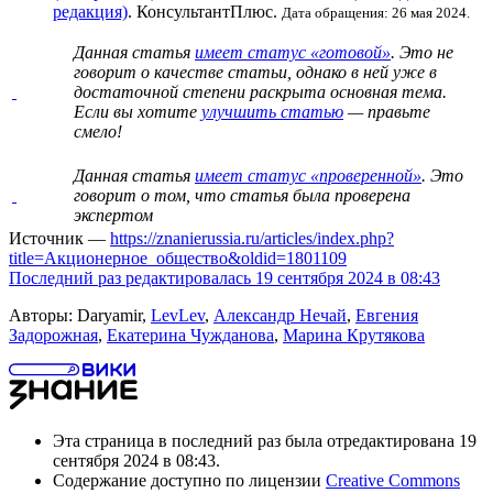
редакция)
. КонсультантПлюс.
Дата обращения: 26 мая 2024.
Данная статья
имеет статус «готовой»
. Это не
говорит о
качестве статьи
, однако в ней уже в
достаточной степени раскрыта основная тема.
Если вы хотите
улучшить статью
— правьте
смело!
Данная статья
имеет статус «проверенной»
. Это
говорит о том, что статья была проверена
экспертом
Источник —
https://znanierussia.ru/articles/index.php?
title=Акционерное_общество&oldid=1801109
Последний раз редактировалась 19 сентября 2024 в 08:43
Авторы: Daryamir,
LevLev
,
Александр Нечай
,
Евгения
Задорожная
,
Екатерина Чужданова
,
Марина Крутякова
Эта страница в последний раз была отредактирована 19
сентября 2024 в 08:43.
Содержание доступно по лицензии
Creative Commons