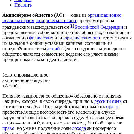
Править
Акционе́рное о́бщество
(АО) — одна из
организационно-
правовых форм
юридического лица
, предусмотренная
[1]
гражданским законодательством
Российской Федерации
и
представляющая собой
хозяйственное общество
, созданное по
соглашению
физических
или
юридических лиц
путём слияния
их вкладов в общий
уставный капитал
, состоящий из
определённого числа
акций
. Целью создания акционерного
общества является совместное ведение его участниками
предпринимательской деятельности
.
Золотопромышленное
акционерное общество
«Алтай»
Понятие «акционерное общество» образовано от понятия
«акция», которое, в свою очередь, пришло в
русский язык
от
латинского «
actio
». Под акцией тогда понималось
право
,
предоставляющее возможность его владельцу в случае
нарушений защитить своё право в
суде
. В настоящее время
акция —
ценная бумага
, которая также даёт её обладателю
право
, но уже на получение доли
дохода
акционерного
общества. В случае
ликвидации
общества его участникам