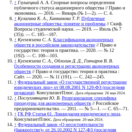
↑
Глушецкий А. А.
Спорные вопросы определения
публичного статуса акционерного общества // Право и
экономика. — 2016. — Январь (
№ 1—2
). —
С. 4
.
↑
Кулагина К. А., Ханнанова Т. Р.
Публичные
акционерные общества: понятие и проблемы
// Скиф.
Вопросы студенческой науки. — 2019. — Июль (
№ 7
(35)
). —
С. 185—187
.
↑
Куемжиева С. А.
Классификация акционерных
обществ в российском законодательстве
// Право и
государство: теория и практика. — 2020. —
№ 12
(192)
. —
С. 100—103
.
↑
Куемжиева С. А., Облогин Д. Д., Гончаров В. В.
Особенности создания и регистрации акционерных
обществ
// Право и государство: теория и практика :
Сайт. — 2020. —
№ 11 (191)
. —
С. 242—245
.
↑
Федеральный закон «О государственной регистрации
юридических лиц» от 08.08.2001 N 129-ФЗ (последняя
редакция)
. КонсультантПлюс.
Дата обращения: 26 мая 2024.
↑
Послухмянцева Ю. В.
Реорганизация: специфика
процедуры для акционерных обществ
// Российское
предпринимательство. — 2011. —
№ 5—1
. —
С. 65—71
.
↑
ГК РФ Статья 61. Ликвидация юридического лица
.
КонсультантПлюс.
Дата обращения: 26 мая 2024.
↑
Федеральный закон «О несостоятельности
(банкротстве)» от 26.10.2002 N 127-ФЗ (последняя