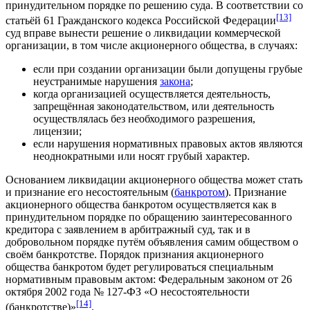
принудительном порядке по решению суда. В соответствии со
[13]
статьёй 61 Гражданского кодекса Российской Федерации
суд вправе вынести решение о ликвидации коммерческой
организации, в том числе акционерного общества, в случаях:
если при создании организации были допущены грубые
неустранимые нарушения
закона
;
когда организацией осуществляется деятельность,
запрещённая законодательством, или деятельность
осуществлялась без необходимого разрешения,
лицензии;
если нарушения нормативных правовых актов являются
неоднократными или носят грубый характер.
Основанием ликвидации акционерного общества может стать
и признание его несостоятельным (
банкротом
). Признание
акционерного общества банкротом осуществляется как в
принудительном порядке по обращению заинтересованного
кредитора с заявлением в арбитражный суд, так и в
добровольном порядке путём объявления самим обществом о
своём банкротстве. Порядок признания акционерного
общества банкротом будет регулироваться специальным
нормативным правовым актом
: Федеральным законом от 26
октября
2002 года
№ 127-ФЗ «О несостоятельности
[14]
(банкротстве)»
.