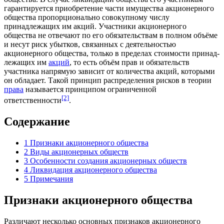
гарантируется приобретение части
имущества
акционерного
общества пропорционально совокупному числу
принадлежащих им акций. Уча­ст­ни­ки акционерного
общества не от­ве­ча­ют по его обязательствам в полном объёме
и не­сут риск
убыт­ков
, связан­ных с дея­тель­но­стью
акционерного общества, только в пре­де­лах стоимости при­над­
ле­жа­щих им
ак­ций
, то есть объём прав и обязательств
участника напрямую зависит от количества акций, которыми
он обладает. Такой принцип распределения рисков в теории
права
называется принципом ограниченной
[2]
ответственности
.
Содержание
1
Признаки акционерного общества
2
Виды акционерных обществ
3
Особенности создания акционерных обществ
4
Ликвидация акционерного общества
5
Примечания
Признаки акционерного общества
Различают несколько основных признаков акционерного