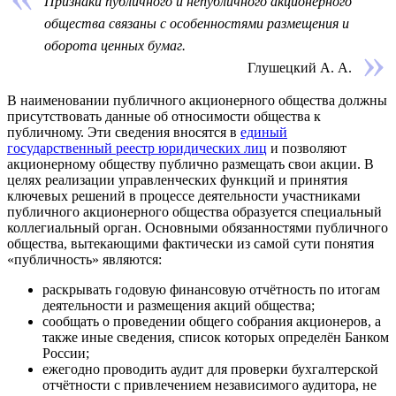
Признаки публичного и непубличного акционерного
общества связаны с особенностями размещения и
оборота ценных бумаг.
Глушецкий А. А.
В наименовании публичного акционерного общества должны
присутствовать данные об относимости общества к
публичному. Эти сведения вносятся в
единый
государственный реестр юридических лиц
и позволяют
акционерному обществу публично размещать свои акции. В
целях реализации управленческих функций и принятия
ключевых решений в процессе деятельности участниками
публичного акционерного общества образуется специальный
коллегиальный орган
. Основными обязанностями публичного
общества, вытекающими фактически из самой сути понятия
«
публичность»
являются:
раскрывать годовую финансовую отчётность по итогам
деятельности и размещения акций общества;
сообщать о проведении общего собрания акционеров, а
также иные сведения, список которых определён
Банком
России
;
ежегодно проводить
аудит
для проверки
бухгалтерской
отчётности
с привлечением независимого аудитора, не