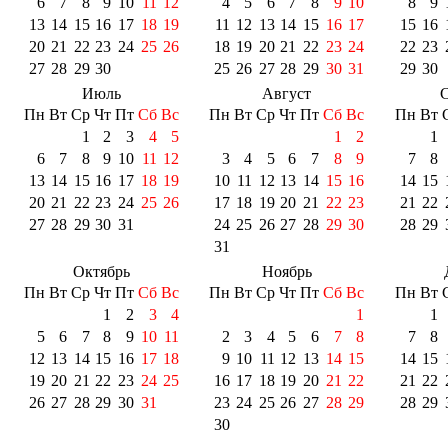
6
7
8
9
10
11
12
4
5
6
7
8
9
10
8
9
13
14
15
16
17
18
19
11
12
13
14
15
16
17
15
16
20
21
22
23
24
25
26
18
19
20
21
22
23
24
22
23
27
28
29
30
25
26
27
28
29
30
31
29
30
Июль
Август
С
Пн
Вт
Ср
Чт
Пт
Сб
Вс
Пн
Вт
Ср
Чт
Пт
Сб
Вс
Пн
Вт
1
2
3
4
5
1
2
1
6
7
8
9
10
11
12
3
4
5
6
7
8
9
7
8
13
14
15
16
17
18
19
10
11
12
13
14
15
16
14
15
20
21
22
23
24
25
26
17
18
19
20
21
22
23
21
22
27
28
29
30
31
24
25
26
27
28
29
30
28
29
31
Октябрь
Ноябрь
Пн
Вт
Ср
Чт
Пт
Сб
Вс
Пн
Вт
Ср
Чт
Пт
Сб
Вс
Пн
Вт
1
2
3
4
1
1
5
6
7
8
9
10
11
2
3
4
5
6
7
8
7
8
12
13
14
15
16
17
18
9
10
11
12
13
14
15
14
15
19
20
21
22
23
24
25
16
17
18
19
20
21
22
21
22
26
27
28
29
30
31
23
24
25
26
27
28
29
28
29
30