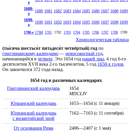
е
1680-
1680
1681
1682
1683
1684
1685
1686
1687
1688
1689
е
1690-
1690
1691
1692
1693
1694
1695
1696
1697
1698
1699
е
1700
1700-е
1701
1702
1703
1704
1705
1706
1707
1708
1709
Хронологическая таблица
(ты́сяча шестьсо́т пятьдеся́т четвёртый) год
по
григорианскому календарю
—
невисокосный год
,
начинающийся в
четверг
. Это 1654 год
нашей эры
, 4 год 6-го
десятилетия
XVII века
2-го тысячелетия
, 5 год
1650-х годов
.
Он закончился 372 года назад.
1654 год в различных календарях
Григорианский календарь
1654
MDCLIV
Юлианский календарь
1653—1654 (с
11 января
)
Юлианский календарь
7162—7163 (с
11 сентября
)
с византийской эрой
От основания Рима
2406—2407 (с
1 мая
)