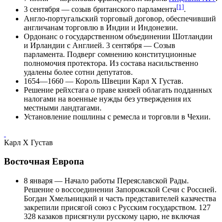
[1]
3 сентября
— созыв британского парламента
.
Англо-португальский торговый договор, обеспечивший
англичанам торговлю в
Индии
и
Индонезии
.
Ордонанс о государственном объединении Шотландии
и Ирландии с Англией. 3 сентября — Созыв
парламента. Подверг сомнению конституционные
полномочия протектора. Из состава насильственно
удалены более сотни депутатов.
1654—1660 — Король Швеции
Карл X Густав
.
Решение рейхстага о праве князей облагать подданных
налогами на военные нужды без утверждения их
местными ландтагами.
Установление пошлины с ремесла и торговли в
Чехии
.
Карл X Густав
Восточная Европа
8 января
— Начало работы
Переяславской Рады
.
Решение о воссоединении Запорожской Сечи с Россией.
Богдан Хмельницкий и часть представителей казачества
закрепили присягой союз с
Русским государством
. 127
328 казаков присягнули русскому царю, не включая