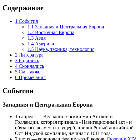
Содержание
1
События
1.1
Западная и Центральная Европа
1.2
Восточная Европа
1.3
Азия
1.4
Америка
1.5
Наука, техника, технология
2
Литература
3
Родились
4
Скончались
5
См. также
6
Примечания
События
Западная и Центральная Европа
15 апреля
—
Вестминстерский мир
Англии и
Голландии, которая признала «
Навигационный акт
» и
обязалась возместить ущерб, причинённый английской
Ост-Индской компании, начиная с 1611 года.
7 июня
— коронован французский король
Людовик XIV
.