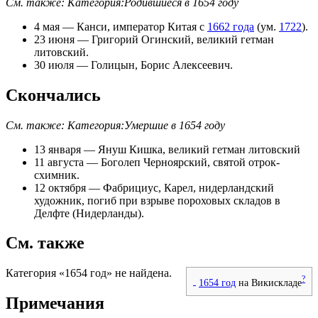
См. также:
Категория:Родившиеся в 1654 году
4 мая
—
Канси
,
император Китая
с
1662 года
(ум.
1722
).
23 июня
—
Григорий Огинский
,
великий гетман
литовский
.
30 июля
—
Голицын, Борис Алексеевич
.
Скончались
См. также:
Категория:Умершие в 1654 году
13 января
—
Януш Кишка
,
великий гетман литовский
11 августа
—
Боголеп Черноярский
, святой отрок-
схимник
.
12 октября
—
Фабрициус, Карел
, нидерландский
художник, погиб при взрыве пороховых складов в
Делфте
(
Нидерланды
).
См. также
Категория «1654 год» не найдена.
?
1654 год
на Викискладе
Примечания