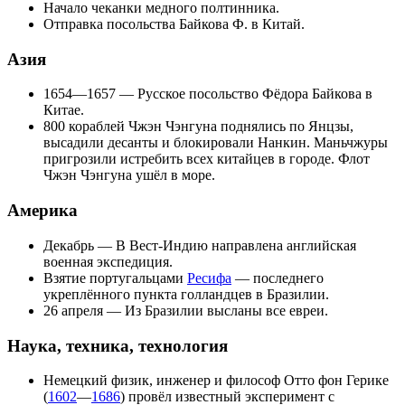
Начало чеканки медного полтинника.
Отправка посольства
Байкова
Ф. в
Китай
.
Азия
1654—1657 — Русское посольство Фёдора Байкова в
Китае.
800 кораблей
Чжэн Чэнгуна
поднялись по
Янцзы
,
высадили десанты и блокировали
Нанкин
. Маньчжуры
пригрозили истребить всех китайцев в городе. Флот
Чжэн Чэнгуна ушёл в море.
Америка
Декабрь — В
Вест-Индию
направлена английская
военная экспедиция.
Взятие португальцами
Ресифа
— последнего
укреплённого пункта голландцев в Бразилии.
26 апреля
— Из Бразилии высланы все евреи.
Наука, техника, технология
Немецкий физик, инженер и философ
Отто фон Герике
(
1602
—
1686
) провёл известный эксперимент с