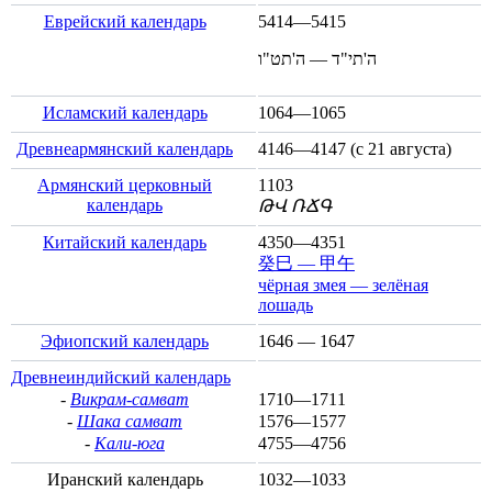
Еврейский календарь
5414—5415
ה'תי"ד — ה'תט"ו
Исламский календарь
1064—1065
Древнеармянский календарь
4146—4147 (с
21 августа
)
Армянский церковный
1103
календарь
ԹՎ ՌՃԳ
Китайский календарь
4350—4351
癸巳 — 甲午
чёрная змея — зелёная
лошадь
Эфиопский календарь
1646 — 1647
Древнеиндийский календарь
-
Викрам-самват
1710—1711
-
Шака самват
1576—1577
-
Кали-юга
4755—4756
Иранский календарь
1032—1033