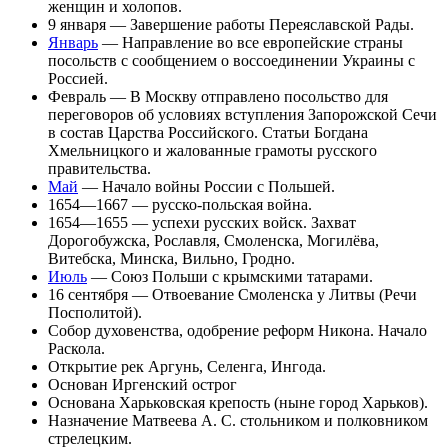
женщин и холопов.
9 января
— Завершение работы Переяславской Рады.
Январь
— Направление во все европейские страны
посольств с сообщением о
воссоединении Украины с
Россией
.
Февраль — В Москву отправлено посольство для
переговоров об условиях вступления Запорожской Сечи
в состав Царства Российского. Статьи Богдана
Хмельницкого и жалованные грамоты русского
правительства.
Май
— Начало
войны России с Польшей
.
1654—1667 —
русско-польская война
.
1654—1655 — успехи русских войск. Захват
Дорогобужска, Рославля, Смоленска, Могилёва,
Витебска, Минска, Вильно, Гродно.
Июль
— Союз Польши с крымскими татарами.
16 сентября
—
Отвоевание Смоленска
у Литвы (Речи
Посполитой).
Собор духовенства, одобрение реформ
Никона
. Начало
Раскола.
Открытие рек
Аргунь
,
Селенга
,
Ингода
.
Основан
Иргенский острог
Основана
Харьковская крепость
(ныне город
Харьков
).
Назначение
Матвеева А. С.
стольником и полковником
стрелецким.