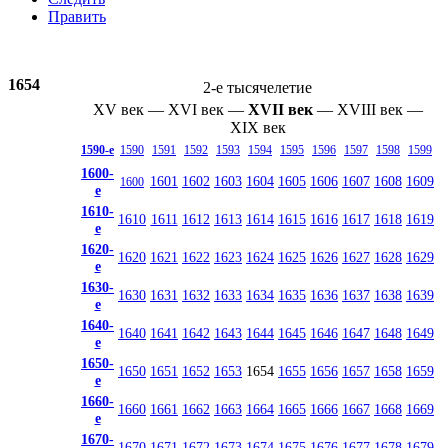
Править
1654
2-е тысячелетие
XV век
—
XVI век
—
XVII век
—
XVIII век
—
XIX век
1590-е
1590
1591
1592
1593
1594
1595
1596
1597
1598
1599
1600-
1601
1602
1603
1604
1605
1606
1607
1608
1609
1600
е
1610-
1610
1611
1612
1613
1614
1615
1616
1617
1618
1619
е
1620-
1620
1621
1622
1623
1624
1625
1626
1627
1628
1629
е
1630-
1630
1631
1632
1633
1634
1635
1636
1637
1638
1639
е
1640-
1640
1641
1642
1643
1644
1645
1646
1647
1648
1649
е
1650-
1650
1651
1652
1653
1654
1655
1656
1657
1658
1659
е
1660-
1660
1661
1662
1663
1664
1665
1666
1667
1668
1669
е
1670-
1670
1671
1672
1673
1674
1675
1676
1677
1678
1679