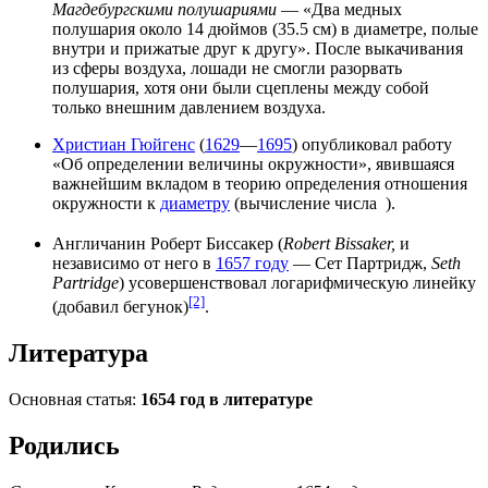
Магдебургскими полушариями
— «Два медных
полушария около 14 дюймов (35.5 см) в диаметре, полые
внутри и прижатые друг к другу». После выкачивания
из сферы воздуха, лошади не смогли разорвать
полушария, хотя они были сцеплены между собой
только внешним давлением воздуха.
Христиан Гюйгенс
(
1629
—
1695
) опубликовал работу
«Об определении величины окружности», явившаяся
важнейшим вкладом в теорию определения отношения
окружности
к
диаметру
(вычисление числа
).
Англичанин Роберт Биссакер (
Robert Bissaker,
и
независимо от него в
1657 году
— Сет Партридж,
Seth
Partridge
) усовершенствовал
логарифмическую линейку
[2]
(добавил бегунок)
.
Литература
Основная статья:
1654 год в литературе
Родились